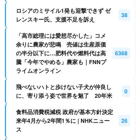
ロシアのミサイル1発も迎撃できず ゼ
38
レンスキー氏、支援不足を訴え
「高市総理には愛想尽かした」コメ
余りに農家が悲鳴 売値は生産原価
の半分以下に…肥料代や燃料代は高
6368
騰「今年でやめる」農家も｜FNNプ
ライムオンライン
飛べないハトと歩けない子犬が仲良し
0
に、寄り添う姿で世界を魅了 20年米
食料品消費税減税 政府が基本方針決定
来年4月から2年間1％に | NHKニュー
26
ス