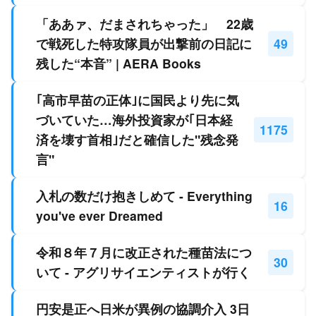
「ああァ、だまされちゃった」 22歳
で戦死した特攻隊員が出撃前の日記に
49
残した“本音” | AERA Books
｢高市早苗の正体｣に国民より先に気
づいていた…海外投資家が｢日本経
1175
済を壊す首相｣だと確信した"残念発
言"
入札の数だけ抱きしめて - Everything
16
you've ever Dreamed
令和８年７月に改正された種苗法につ
30
いて - アグリサイエンティストが行く
円安是正へ日米が異例の協調介入 3日