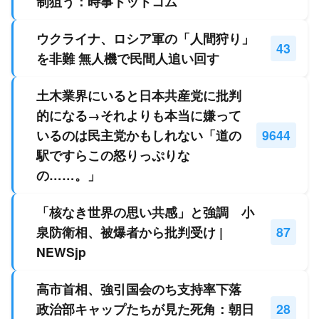
制狙う：時事ドットコム
ウクライナ、ロシア軍の「人間狩り」
43
を非難 無人機で民間人追い回す
土木業界にいると日本共産党に批判
的になる→それよりも本当に嫌って
いるのは民主党かもしれない「道の
9644
駅ですらこの怒りっぷりな
の……。」
「核なき世界の思い共感」と強調 小
泉防衛相、被爆者から批判受け |
87
NEWSjp
高市首相、強引国会のち支持率下落
政治部キャップたちが見た死角：朝日
28