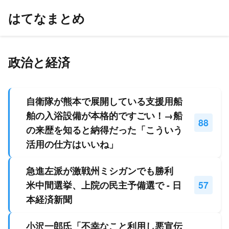
はてなまとめ
政治と経済
自衛隊が熊本で展開している支援用船
舶の入浴設備が本格的ですごい！→船
88
の来歴を知ると納得だった「こういう
活用の仕方はいいね」
急進左派が激戦州ミシガンでも勝利
米中間選挙、上院の民主予備選で - 日
57
本経済新聞
小沢一郎氏「不幸なこと利用し悪宣伝