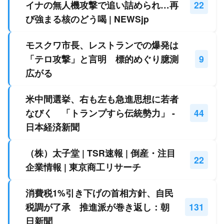
イナの無人機攻撃で追い詰められ…再
22
び強まる核のどう喝 | NEWSjp
モスクワ市長、レストランでの爆発は
「テロ攻撃」と言明 標的めぐり臆測
9
広がる
米中間選挙、右も左も急進思想に若者
なびく 「トランプすら伝統勢力」 -
44
日本経済新聞
（株）太子堂 | TSR速報 | 倒産・注目
22
企業情報 | 東京商工リサーチ
消費税1%引き下げの首相方針、自民
税調が了承 推進派が巻き返し：朝
131
日新聞