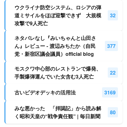
ウクライナ防空システム、ロシアの弾
道ミサイルをほぼ迎撃できず 大規模
32
攻撃で9人死亡
ネタバレなし『みいちゃんと山田さ
ん』レビュー - 渡辺みちたか（自民
377
党・新宿区議会議員）official blog
モスクワ中心部のレストランで爆発、
22
手製爆弾運んでいた女含む3人死亡
古いビデオデッキの活用法
3169
みな悪かった 「拝謁記」から読み解
80
く昭和天皇の“戦争責任観” | 毎日新聞