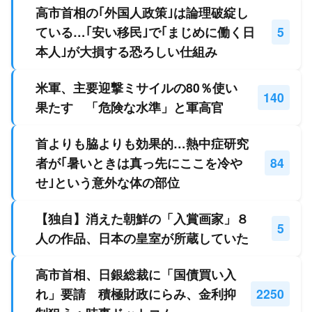
高市首相の｢外国人政策｣は論理破綻し
ている…｢安い移民｣で｢まじめに働く日
5
本人｣が大損する恐ろしい仕組み
米軍、主要迎撃ミサイルの80％使い
140
果たす 「危険な水準」と軍高官
首よりも脇よりも効果的…熱中症研究
者が｢暑いときは真っ先にここを冷や
84
せ｣という意外な体の部位
【独自】消えた朝鮮の「入賞画家」８
5
人の作品、日本の皇室が所蔵していた
高市首相、日銀総裁に「国債買い入
れ」要請 積極財政にらみ、金利抑
2250