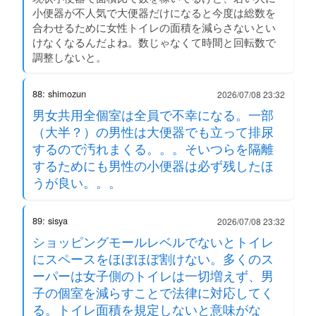
小便器が不人気で大便器だけになると今度は総数を
合わせるために女性トイレの面積を減らさないとい
けなくなるんだよね。数じゃなくて時間と回転数で
調整しないと。
88: shimozun
2026/07/08 23:32
男女共用全個室は全員で不幸になる。一部
（大半？）の男性は大便器でも立って排尿
するので汚れまくる。。。そいつらを隔離
するためにも男性の小便器は必ず残したほ
うが良い。。。
89: sisya
2026/07/08 23:32
ショッピングモールレベルでないとトイレ
にスペースをほぼほぼ割けない。多くのス
ーパーは女子側のトイレは一切増えず、男
子の個室を減らすことで法律に対応してく
る。トイレ面積を規定しないと意味がな