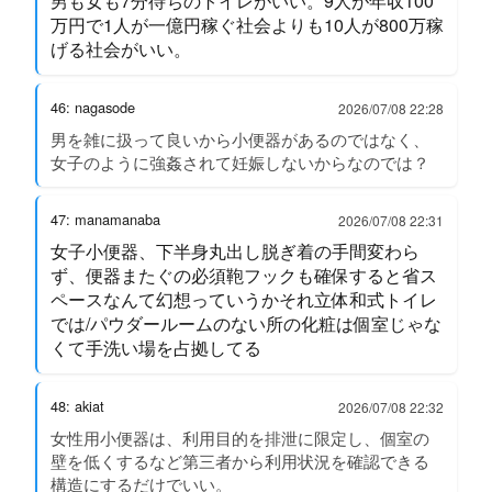
男も女も7分待ちのトイレがいい。9人が年収100
万円で1人が一億円稼ぐ社会よりも10人が800万稼
げる社会がいい。
46: nagasode
2026/07/08 22:28
男を雑に扱って良いから小便器があるのではなく、
女子のように強姦されて妊娠しないからなのでは？
47: manamanaba
2026/07/08 22:31
女子小便器、下半身丸出し脱ぎ着の手間変わら
ず、便器またぐの必須鞄フックも確保すると省ス
ペースなんて幻想っていうかそれ立体和式トイレ
では/パウダールームのない所の化粧は個室じゃな
くて手洗い場を占拠してる
48: akiat
2026/07/08 22:32
女性用小便器は、利用目的を排泄に限定し、個室の
壁を低くするなど第三者から利用状況を確認できる
構造にするだけでいい。