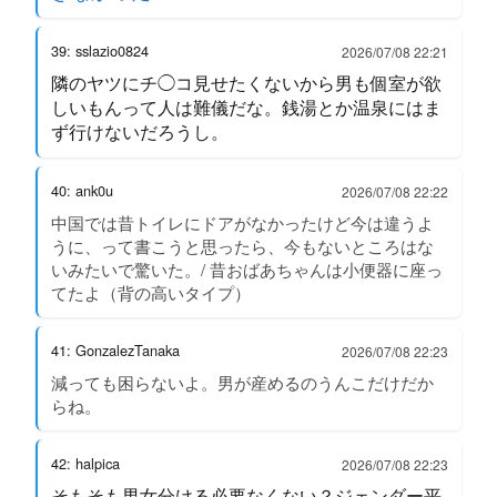
39: sslazio0824
2026/07/08 22:21
隣のヤツにチ◯コ見せたくないから男も個室が欲
しいもんって人は難儀だな。銭湯とか温泉にはま
ず行けないだろうし。
40: ank0u
2026/07/08 22:22
中国では昔トイレにドアがなかったけど今は違うよ
うに、って書こうと思ったら、今もないところはな
いみたいで驚いた。/ 昔おばあちゃんは小便器に座っ
てたよ（背の高いタイプ）
41: GonzalezTanaka
2026/07/08 22:23
減っても困らないよ。男が産めるのうんこだけだか
らね。
42: halpica
2026/07/08 22:23
そもそも男女分ける必要なくない？ジェンダー平