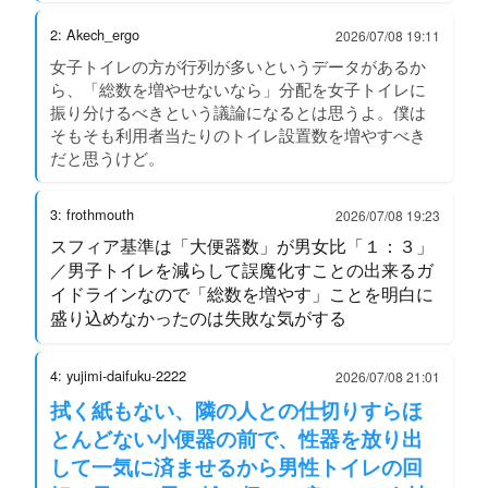
2: Akech_ergo
2026/07/08 19:11
女子トイレの方が行列が多いというデータがあるか
ら、「総数を増やせないなら」分配を女子トイレに
振り分けるべきという議論になるとは思うよ。僕は
そもそも利用者当たりのトイレ設置数を増やすべき
だと思うけど。
3: frothmouth
2026/07/08 19:23
スフィア基準は「大便器数」が男女比「１：３」
／男子トイレを減らして誤魔化すことの出来るガ
イドラインなので「総数を増やす」ことを明白に
盛り込めなかったのは失敗な気がする
4: yujimi-daifuku-2222
2026/07/08 21:01
拭く紙もない、隣の人との仕切りすらほ
とんどない小便器の前で、性器を放り出
して一気に済ませるから男性トイレの回