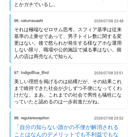
とかガチでいるし。
96: natumeuashi
2026/07/08 23:48
それは極端なゼロサム思考。スフィア基準は従来
基準の上乗せであって、男子トイレ数に関する変
更はない。後で怒られが発生する様なアホな運用
しない限り、職場や公的施設で減る事はない。個
人の店は商売なんで知らん
97: IndigoBlue_Bird
2026/07/08 23:51
美しい理想を掲げるのは結構だが、その結果これ
まで維持できた社会が少しずつ不便になってくわ
けだな。まあ、これまでの社会で男性も犠牲にな
っていたと認めるのは一歩前進だがね。
98: regularexception
2026/07/08 23:52
「自分の知らない誰かの不便が解消される
ことはなんのデメリットでも不利益でもな