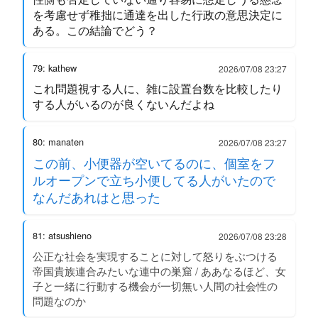
を考慮せず稚拙に通達を出した行政の意思決定に
ある。この結論でどう？
79: kathew
2026/07/08 23:27
これ問題視する人に、雑に設置台数を比較したり
する人がいるのが良くないんだよね
80: manaten
2026/07/08 23:27
この前、小便器が空いてるのに、個室をフ
ルオープンで立ち小便してる人がいたので
なんだあれはと思った
81: atsushieno
2026/07/08 23:28
公正な社会を実現することに対して怒りをぶつける
帝国貴族連合みたいな連中の巣窟 / ああなるほど、女
子と一緒に行動する機会が一切無い人間の社会性の
問題なのか