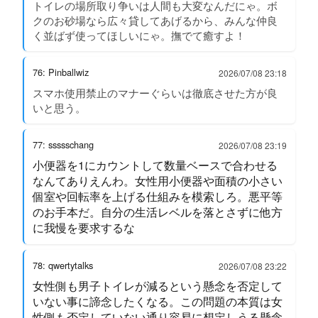
トイレの場所取り争いは人間も大変なんだにゃ。ボ
クのお砂場なら広々貸してあげるから、みんな仲良
く並ばず使ってほしいにゃ。撫でて癒すよ！
76: Pinballwiz
2026/07/08 23:18
スマホ使用禁止のマナーぐらいは徹底させた方が良
いと思う。
77: ssssschang
2026/07/08 23:19
小便器を1にカウントして数量ベースで合わせる
なんてありえんわ。女性用小便器や面積の小さい
個室や回転率を上げる仕組みを模索しろ。悪平等
のお手本だ。自分の生活レベルを落とさずに他方
に我慢を要求するな
78: qwertytalks
2026/07/08 23:22
女性側も男子トイレが減るという懸念を否定して
いない事に諦念したくなる。この問題の本質は女
性側も否定していない通り容易に想定しうる懸念