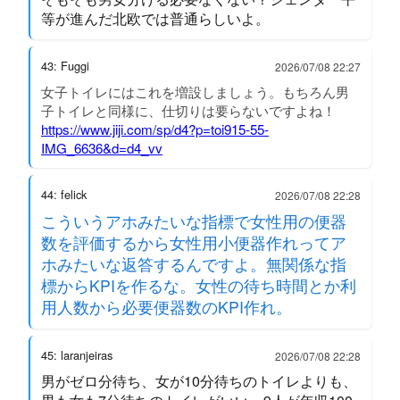
等が進んだ北欧では普通らしいよ。
43: Fuggi
2026/07/08 22:27
女子トイレにはこれを増設しましょう。もちろん男
子トイレと同様に、仕切りは要らないですよね！
https://www.jiji.com/sp/d4?p=toi915-55-
IMG_6636&d=d4_vv
44: felick
2026/07/08 22:28
こういうアホみたいな指標で女性用の便器
数を評価するから女性用小便器作れってア
ホみたいな返答するんですよ。無関係な指
標からKPIを作るな。女性の待ち時間とか利
用人数から必要便器数のKPI作れ。
45: laranjeiras
2026/07/08 22:28
男がゼロ分待ち、女が10分待ちのトイレよりも、