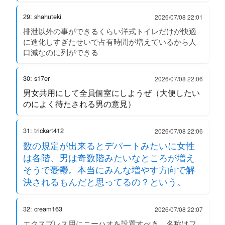
29: shahuteki
2026/07/08 22:01
排泄以外の事ができるくらい洋式トイレだけが快適
に進化しすぎたせいで占有時間が増えているから人
口減なのに列ができる
30: s17er
2026/07/08 22:06
男女共用にして全員個室にしようぜ（大便したい
のによく待たされる男の意見）
31: trickart412
2026/07/08 22:06
数の規定が出来るとデパートみたいに女性
は各階、男は奇数階みたいなところが増え
そうで憂鬱。本当にみんな増やす方向で解
決されるもんだと思ってるの？という。
32: cream163
2026/07/08 22:07
エクスプレス用にニーハオを設置すべき。名称はフ