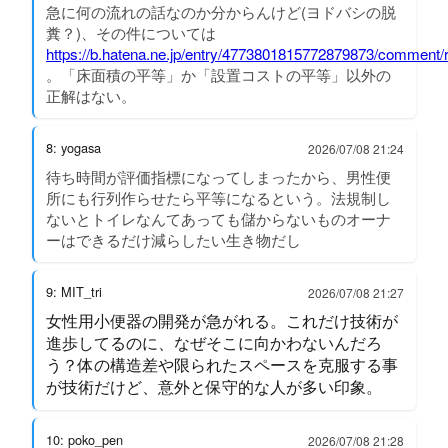
急に何の流れの話なのか分からんけど(ヨドバシの脱
糞？)、その件については
https://b.hatena.ne.jp/entry/4773801815772879873/comment/
。「床面積の平等」か「設置コストの平等」以外の
正解はない。
8: yogasa
2026/07/08 21:24
待ち時間が評価指標になってしまったから、男性便
所にも行列作らせたら平等になるという。法規制し
ないとトイレなんてあっても儲からないものオーナ
ーはできるだけ減らしたい生き物だし
9: MIT_tri
2026/07/08 21:27
女性用小便器の開発が急がれる。これだけ技術が
進歩してるのに、なぜそこに向かわないんだろ
う？体の構造差や限られたスペースを克服する事
が技術だけど、意外と保守的な人が多い印象。
10: poko_pen
2026/07/08 21:28