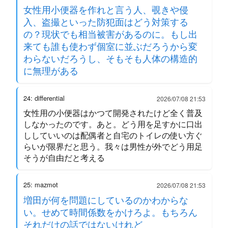
女性用小便器を作れと言う人、覗きや侵
入、盗撮といった防犯面はどう対策する
の？現状でも相当被害があるのに。もし出
来ても誰も使わず個室に並ぶだろうから変
わらないだろうし、そもそも人体の構造的
に無理がある
24: differential
2026/07/08 21:53
女性用の小便器はかつて開発されたけど全く普及
しなかったのです。あと。どう用を足すかに口出
ししていいのは配偶者と自宅のトイレの使い方ぐ
らいが限界だと思う。我々は男性が外でどう用足
そうが自由だと考える
25: mazmot
2026/07/08 21:53
増田が何を問題にしているのかわからな
い。せめて時間係数をかけろよ。もちろん
それだけの話ではないけれど