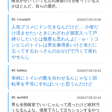
個室が空いていても立式便器の方を使っている人
がほとんど。自らの選択。
93: t-murachi
2026/07/08 23:38
人気ブコメにドン引きなんだけど… 小便だ
け済ませたいときにわざわざ個室入って戸
締りしたいとは微塵も思わんよ(´・ω・`) コ
ンビニのトイレは男女兼用多いけど未だに
立ってするおっさんのおかげで汚くて座れ
やせんし
94: bokkou
2026/07/08 23:43
単純にトイレの数を合わせるんじゃなく回
転率を平等にすればいいと思うんだけど
95: world24
2026/07/08 23:43
男も全部個室でいいじゃんって思ったけど絶対汚
くなるんよな。便座下ろして立ちションするやつ