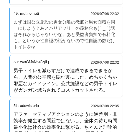
49: mutinomuti
2026/07/08 22:32
まずは国公立施設の男女分離の徹底と男女面積を同
一にしよう？あとバリアフリーの義務化も(´･_･`)話
はそれからじゃないかな。あと受益者負担で有料化
も。というか性自認の話がないので性自認の数だけ
トイレをry
50: z48GMyNt9GqILj
2026/07/08 22:32
男子トイレを減らすだけで達成できるできるか
ら、人間の公平感を隠れ蓑にした、めちゃくちゃ
邪悪なガイドライン。公共施設などの男子トイレ
がガンガン減らされてコストカットされる。
51: addwisteria
2026/07/08 22:35
アファーマティブアクションのように逆差別・非
効率が発生する問題ではないし、全体の待ち時間
最小化は社会の効率化に繋がる。ちゃんと理論的