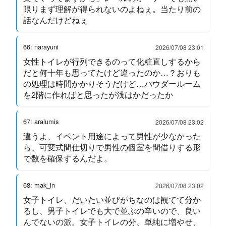
限りまず理解が得られないのよねぇ。当たり前の
話なんだけどねぇ
66: narayuni
2026/07/08 23:01
女性トイレが行列できるのって化粧直しするから
だと何十年も思ってたけど違ったのか…？おりも
の処理は時間かかりそうだけど…パウダールーム
を2階に作ればと思ったが浅はかだったか
67: aralumis
2026/07/08 23:02
違うよ、イベント用途によって男性が少なかった
ら、可変式間仕切りで男性の個室を間借りする形
で数を確保するんだよ。
68: mak_in
2026/07/08 23:02
女子トイレ、だいたい並びがちなのは観てて分か
るし、男子トイレでも大で並ぶの辛いので、良い
んでないの派。女子トイレの分、単純に増やせ、