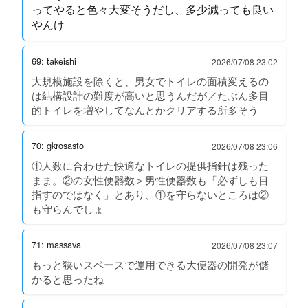
ってやると色々大変そうだし、多少減っても良い
やんけ
69: takeishi
2026/07/08 23:02
大規模施設を除くと、男女でトイレの面積変えるの
は結構設計の難度が高いと思うんだが／たぶん多目
的トイレを増やしてなんとかクリアする所多そう
70: gkrosasto
2026/07/08 23:06
①人数に合わせた快適なトイレの提供指針は残った
まま。②の女性便器数＞男性便器数も「必ずしも目
指すのではなく」とあり、①を守らないところは②
も守らんでしょ
71: massava
2026/07/08 23:07
もっと狭いスペースで運用できる大便器の開発が儲
かると思ったね