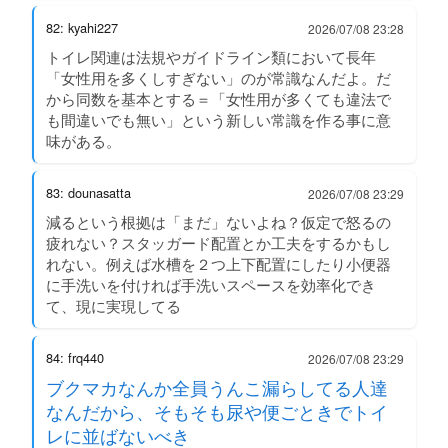
82: kyahi227
2026/07/08 23:28
トイレ関連は法規やガイドライン類において長年
「女性用を多くしすぎない」のが常識なんだよ。だ
から同数を基本とする＝「女性用が多くても違法で
も間違いでも無い」という新しい常識を作る事に意
味がある。
83: dounasatta
2026/07/08 23:29
減るという根拠は「まだ」ないよね？仮定で怒るの
疲れない？スタッガード配置とか工夫をするかもし
れない。例えば水槽を２つ上下配置にしたり小便器
に手洗いを付ければ手洗いスペースを効率化でき
て、現に実現してる
84: frq440
2026/07/08 23:29
ブクマカなんか全員うんこ漏らしてる人達
なんだから、そもそも尿や便ごときでトイ
レに並ばないべき