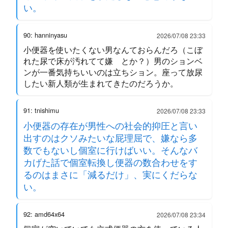
い。
90: hanninyasu
2026/07/08 23:33
小便器を使いたくない男なんておらんだろ（こぼ
れた尿で床が汚れてて嫌 とか？）男のションベ
ンが一番気持ちいいのは立ちション。座って放尿
したい新人類が生まれてきたのだろうか。
91: tnishimu
2026/07/08 23:33
小便器の存在が男性への社会的抑圧と言い
出すのはクソみたいな屁理屈で、嫌なら多
数でもないし個室に行けばいい。そんなバ
カげた話で個室転換し便器の数合わせをす
るのはまさに「減るだけ」、実にくだらな
い。
92: amd64x64
2026/07/08 23:34