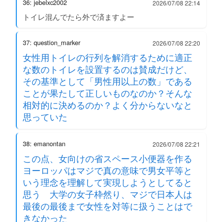
36: jebelxc2002
2026/07/08 22:14
トイレ混んでたら外で済ますよー
37: question_marker
2026/07/08 22:20
女性用トイレの行列を解消するために適正
な数のトイレを設置するのは賛成だけど、
その基準として「男性用以上の数」である
ことが果たして正しいものなのか？そんな
相対的に決めるのか？よく分からないなと
思っていた
38: emanontan
2026/07/08 22:21
この点、女向けの省スペース小便器を作る
ヨーロッパはマジで真の意味で男女平等と
いう理念を理解して実現しようとしてると
思う 大学の女子枠然り、マジで日本人は
最後の最後まで女性を対等に扱うことはで
きなかった