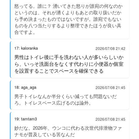
怒ってる。誰に？ 湧いてきた怒りが誰宛の何なのか
というのは、それが湧くよりもあとの取り扱いだか
ら予め決まったものではないですが。誰宛でもない
ものを八つ当たりするより整理できたほうが良い具
合ですよ。
17: kaloranka
2026/07/08 21:42
男性はトイレ後に手を洗わない人が多いらしいか
ら、いっそ洗面台をなくす代わりに小便器か個室
を設置することでスペースを確保できる
18: aga_aga
2026/07/08 21:45
男子トイレなんか半分くらい減っても問題ないだ
ろ。トイレスペース広げるのは論外。
19: tamtam3
2026/07/08 21:45
妙だな。2026年、ウンコに代わる次世代排泄物ファ
ナモが普及している筈なんだ