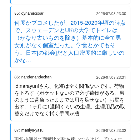
85: dynamicsoar
2026/07/08 23:30
何度かブコメしたが、2015-2020年頃の時点
で、スウェーデンとUKの大学でトイレは
（かなり古いものを除き）基本的に全て男
女別がなく個室だった。学食とかでもそ
う。日本[の都会]だと人口密度的に厳しいの
かな…
86: nandenandechan
2026/07/08 23:31
id:narayuniさん、化粧は全く関係ないです。荷物
を下ろす（ポケットないので必ず荷物がある。男
のように背負ったままでは用を足せない）お尻を
出す。1ヶ月に1週間くらいの生理。生理用品の取
替えだけでなく拭く手間が凄
87: marilyn-yasu
2026/07/08 23:32
現状小便器で面積比で数を稼いでるけど、若い人に