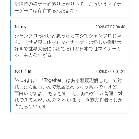
所謂昔の格ゲー的盛り上がりって、こういうマイナ
ーゲーには存在するんだよな～
15: roy
2026/07/07 08:40
シャンフロっぽいと思ったらマジでシャンフロじゃ
ん。（世界観自体が）マイナーゲーの怪しい挙動大
好きで世界大会にも出てるけど日本ではマイナーと
か、主人公すぎる。
16: t_f_m
2026/07/08 01:21
"へいほぉ：『Together』はある程度理解した上で対
戦したら面白いんで敷居はめっちゃ高いですけど、
面白いですよ。 ちょもす：え、あのゲーム普通に対
戦できて人がいんの？ へいほぉ：９割方作者としか
当たらないです"