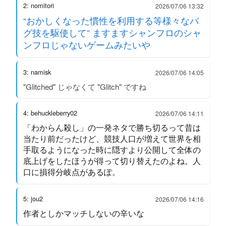
2: nomitori
2026/07/06 13:32
“おかしくなった慣性を利用する等様々なバ
グ技を駆使して” ますますシャンフロのシャ
ンフロじゃないゲームみたいや
3: namisk
2026/07/06 14:05
"Glitched" じゃなくて "Glitch" ですね
4: behuckleberry02
2026/07/06 14:11
「わからん殺し」の一発ネタで勝ち切るって昔は
当たり前だったけど、競技人口が増えて世界を相
手取るようになった時に隠すより公開して全体の
底上げをしたほうが得って切り替えたのよね。人
口に損得分岐点があるぽ。
5: jou2
2026/07/06 14:16
作者としかマッチしないの辛いな