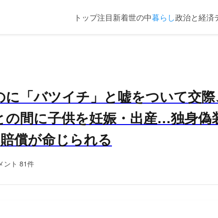
トップ
注目
新着
世の中
暮らし
政治と経済
のに「バツイチ」と嘘をついて交際
との間に子供を妊娠・出産…独身偽
の賠償が命じられる
メント 81件