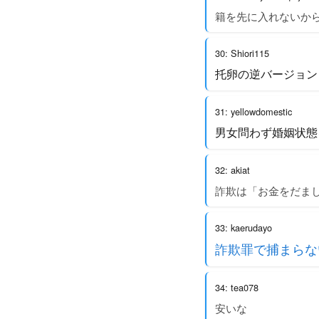
籍を先に入れないか
30: Shiori115
托卵の逆バージョン
31: yellowdomestic
男女問わず婚姻状態
32: akiat
詐欺は「お金をだま
33: kaerudayo
詐欺罪で捕まらな
34: tea078
安いな