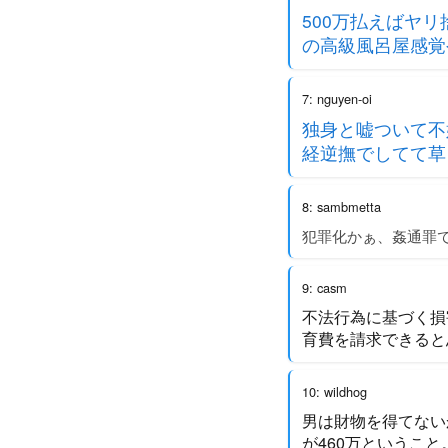
500万払えばヤリ
の高級風呂屋感覚
7: nguyen-oi
独身と嘘ついて不
経逆撫でしてて草
8: sambmetta
犯罪化かぁ、姦通罪
9: casm
不法行為に基づく損
育費を請求できると
10: wildhog
男は財物を得てない
が460万というこ