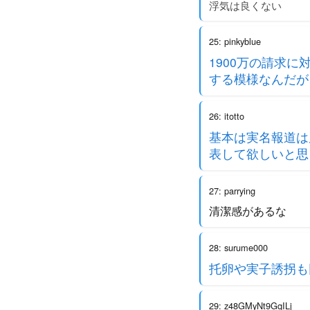
浮気は良くない
25: pinkyblue
1900万の請求
する模様なんだが
26: itotto
基本は実名報道は
表して欲しいと思
27: parrying
清潔感があるな
28: surume000
托卵や実子誘拐も
29: z48GMyNt9GqILj