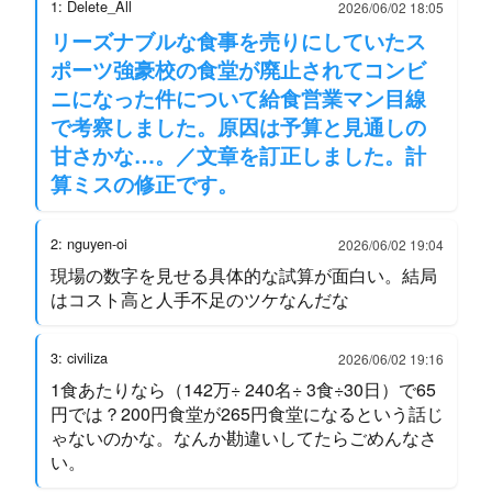
1: Delete_All
2026/06/02 18:05
リーズナブルな食事を売りにしていたス
ポーツ強豪校の食堂が廃止されてコンビ
ニになった件について給食営業マン目線
で考察しました。原因は予算と見通しの
甘さかな…。／文章を訂正しました。計
算ミスの修正です。
2: nguyen-oi
2026/06/02 19:04
現場の数字を見せる具体的な試算が面白い。結局
はコスト高と人手不足のツケなんだな
3: civiliza
2026/06/02 19:16
1食あたりなら（142万÷ 240名÷ 3食÷30日）で65
円では？200円食堂が265円食堂になるという話じ
ゃないのかな。なんか勘違いしてたらごめんなさ
い。