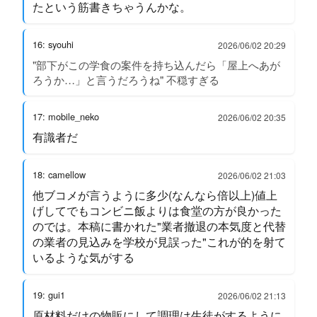
たという筋書きちゃうんかな。
16: syouhi
2026/06/02 20:29
"部下がこの学食の案件を持ち込んだら「屋上へあが
ろうか…」と言うだろうね" 不穏すぎる
17: mobile_neko
2026/06/02 20:35
有識者だ
18: camellow
2026/06/02 21:03
他ブコメが言うように多少(なんなら倍以上)値上
げしてでもコンビニ飯よりは食堂の方が良かった
のでは。本稿に書かれた"業者撤退の本気度と代替
の業者の見込みを学校が見誤った"これが的を射て
いるような気がする
19: gui1
2026/06/02 21:13
原材料だけの物販にして調理は生徒がするように