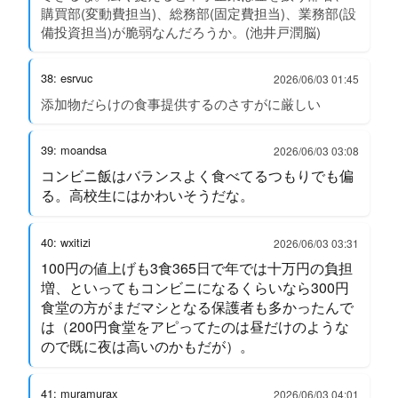
購買部(変動費担当)、総務部(固定費担当)、業務部(設
備投資担当)が脆弱なんだろうか。(池井戸潤脳)
38: esrvuc
2026/06/03 01:45
添加物だらけの食事提供するのさすがに厳しい
39: moandsa
2026/06/03 03:08
コンビニ飯はバランスよく食べてるつもりでも偏
る。高校生にはかわいそうだな。
40: wxitizi
2026/06/03 03:31
100円の値上げも3食365日で年では十万円の負担
増、といってもコンビニになるくらいなら300円
食堂の方がまだマシとなる保護者も多かったんで
は（200円食堂をアピってたのは昼だけのような
ので既に夜は高いのかもだが）。
41: muramurax
2026/06/03 04:01