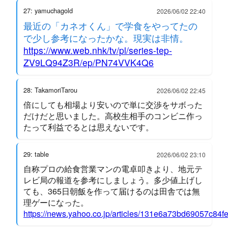
27: yamuchagold
2026/06/02 22:40
最近の「カネオくん」で学食をやってたの
で少し参考になったかな。現実は非情。
https://www.web.nhk/tv/pl/series-tep-
ZV9LQ94Z3R/ep/PN74VVK4Q6
28: TakamoriTarou
2026/06/02 22:45
倍にしても相場より安いので単に交渉をサボった
だけだと思いました。高校生相手のコンビニ作っ
たって利益でるとは思えないです。
29: table
2026/06/02 23:10
自称プロの給食営業マンの電卓叩きより、地元テ
レビ局の報道を参考にしましょう。多少値上げし
ても、365日朝飯を作って届けるのは田舎では無
理ゲーになった。
https://news.yahoo.co.jp/articles/131e6a73bd69057c8