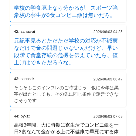
学校の学食廃止なら分かるが、スポーツ強
豪校の寮生が3食コンビニ飯は無いだろ。
42: zanac-ai
2026/06/03 04:25
元記事見るとただただ学校の対応が不誠実
なだけで金の問題じゃないんだけど、早い
段階で食堂存続の危機を伝えていたら、値
上げはできただろうな。
43: secseek
2026/06/03 06:47
そもそもこのインフレのご時世じゃ、仮に今年は黒
字が出たとしても、その先に同じ条件で運営できな
さそうです
44: bykat
2026/06/03 07:09
高校3年間、大に時期に寮生活でコンビニ飯を一
日3食なんて金かかる上に不健康で早死にする体