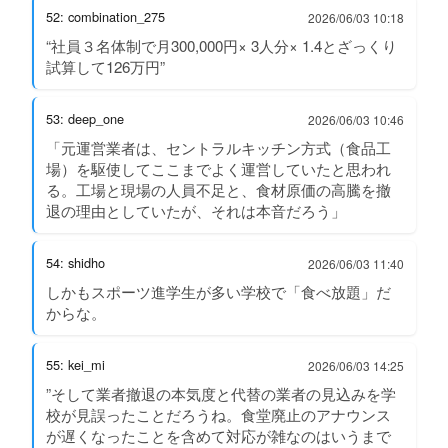
52: combination_275
2026/06/03 10:18
“社員３名体制で月300,000円× 3人分× 1.4とざっくり
試算して126万円”
53: deep_one
2026/06/03 10:46
「元運営業者は、セントラルキッチン方式（食品工
場）を駆使してここまでよく運営していたと思われ
る。工場と現場の人員不足と、食材原価の高騰を撤
退の理由としていたが、それは本音だろう」
54: shidho
2026/06/03 11:40
しかもスポーツ進学生が多い学校で「食べ放題」だ
からな。
55: kei_mi
2026/06/03 14:25
”そして業者撤退の本気度と代替の業者の見込みを学
校が見誤ったことだろうね。食堂廃止のアナウンス
が遅くなったことを含めて対応が雑なのはいうまで