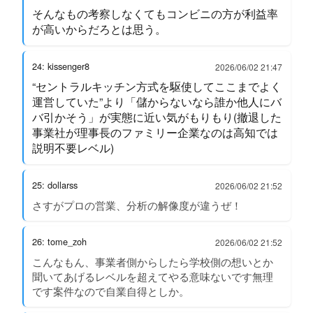
そんなもの考察しなくてもコンビニの方が利益率
が高いからだろとは思う。
24: kissenger8
2026/06/02 21:47
“セントラルキッチン方式を駆使してここまでよく
運営していた”より「儲からないなら誰か他人にバ
バ引かそう」が実態に近い気がもりもり(撤退した
事業社が理事長のファミリー企業なのは高知では
説明不要レベル)
25: dollarss
2026/06/02 21:52
さすがプロの営業、分析の解像度が違うぜ！
26: tome_zoh
2026/06/02 21:52
こんなもん、事業者側からしたら学校側の想いとか
聞いてあげるレベルを超えてやる意味ないです無理
です案件なので自業自得としか。