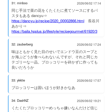
31: minboo
2026/06/02 17:14
同じ手法で菜の花をくたくたに煮てソースにするパ
スタもある dancyu⇒
https://dancyu.jp/recipe/2020_00002866.html
長谷川
あかり⇒
https://baila.hpplus.jp/lifestyle/recipegourmet/61920/3
32: zauberberg
2026/06/02 17:24
味はともかく見た目のせいでエンドウ豆のスープと
か海ぶどうが食べられないんですが、それと同じカ
テゴリーな一品。ブロッコリーを砕かずに作っても
良いだろうか
33: ykktie
2026/06/02 17:57
ブロッコリーは固いほうが好きかなあ
34: DashNZ
2026/06/02 19:21
くたくたブロッコリーめっちゃ嫌いなんだけど信じ