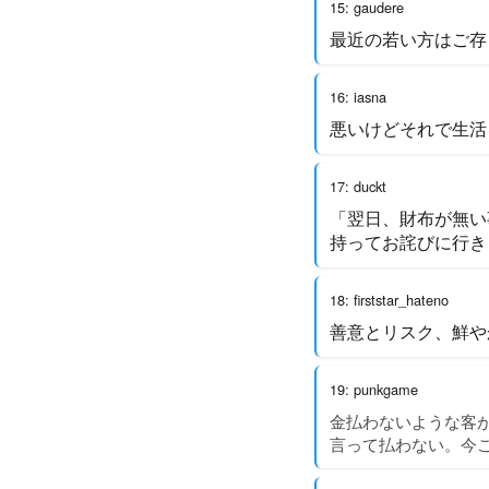
15: gaudere
最近の若い方はご存
16: iasna
悪いけどそれで生活
17: duckt
「翌日、財布が無い
持ってお詫びに行き
18: firststar_hateno
善意とリスク、鮮や
19: punkgame
金払わないような客
言って払わない。今