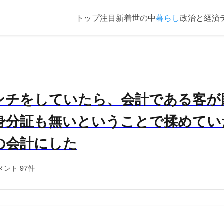
トップ
注目
新着
世の中
暮らし
政治と経済
ンチをしていたら、会計である客が
身分証も無いということで揉めてい
の会計にした
メント 97件