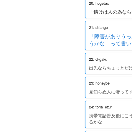
20: hogetax
「情けは人の為なら
21: strange
「障害がありうっ
うかな」って書い
22: cl-gaku
出先ならちょっとだ
23: honeybe
見知らぬ人に奢って
24: toria_ezu1
携帯電話普及後にこ
るかな