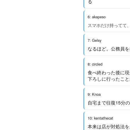
る
6: akapeso
スマホだけ持ってて
7: Gelsy
なるほど。公務員を
8: circled
食べ終わった後に現
下ろしに行ったこと
9: Knoa
自宅まで往復15分
10: kentathecat
本来は店が対処法を