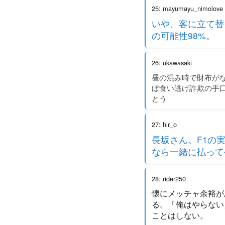
25: mayumayu_nimolove
いや、客に立て替
の可能性98%。
26: ukawasaki
昼の混み時で財布が
ぼ食い逃げ詐欺の手
とう
27: hir_o
長坂さん。F1の
なら一緒に払って
28: rider250
懐にメッチャ余裕が
る。「俺はやらない
ことはしない。