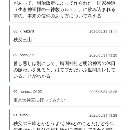
があって、明治政府によって作られた「国家神道
（生き神崇拝の一神教カルト）」に飲み込まれる
前の、本来の信仰のあり方について考える
88: k_wizard
2026/05/31 13:11
秩父三山
89: poco_tin
2026/05/31 13:20
善し悪しは別にして、靖国神社と明治神宮の休日
の賑わいを見ると、はてブがだいぶ世間ズレして
いることがわかる
90: nenesan0102
2026/05/31 13:26
東京大神宮に行ってみたい
91: sirobu
2026/05/31 13:28
秩父の三峰とかどうよ/寺NGとのことだけど今年
午年だから秩父の総札所がご開帳してるから特別