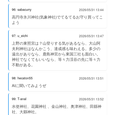
96: sabacurry
2026/05/31 13:44
高円寺氷川神社(気象神社)でてるてるお守り買ってこ
よう
97: u_eichi
2026/05/31 13:47
上野の東照宮は？山登りする気があるなら、大山阿
夫利神社はなんかこう、達成感も味わえる。多少の
遠出がありなら、鹿島神宮から東国三社も面白い。
神社でなくてもいいなら、等々力渓谷の先に等々力
不動がある。
98: hecaton55
2026/05/31 13:51
AIに聞いてみようぜ
99: T-anal
2026/05/31 13:52
水使神社、花園神社 、金山神社、奥津神社、田縣神
社、大縣神社。