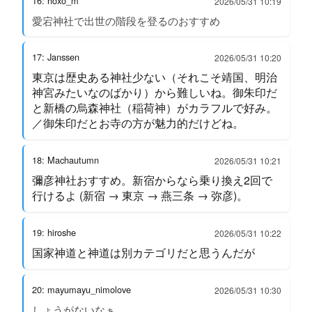
16: hoxo_m
2026/05/31 10:19
愛宕神社で出世の階段を登るのおすすめ
17: Janssen
2026/05/31 10:20
東京は歴史ある神社少ない（それこそ靖国、明治
神宮みたいなのばかり）から難しいね。御朱印だ
と新橋の烏森神社（稲荷神）がカラフルで好み。
／御朱印だとお寺の方が魅力的だけどね。
18: Machautumn
2026/05/31 10:21
彌彦神社おすすめ。新宿からなら乗り換え2回で
行けるよ (新宿 → 東京 → 燕三条 → 弥彦)。
19: hiroshe
2026/05/31 10:22
国家神道と神道は別カテゴリだと思うんだが
20: mayumayu_nimolove
2026/05/31 10:30
しょうがないなぁ