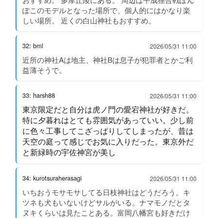
ぽこのモデルとなった場所で、個人的にはかなり楽
しい場所。 近くの白山神社もおすすめ。
32: bml
2026/05/31 11:00
近所の神社Aは地主、神社Bは息子が犯罪者とかご利
益薄そうで。
33: harsh88
2026/05/31 11:00
東京限定だと自分は虎ノ門の愛宕神社が好きだ。
特に夕暮れはとても雰囲気があっていい。少し前
に色々工事してこざっぱりしてしまったが、昔は
天空の庭って感じでお気に入りだった。東京外だ
と新緑時の宇佐神宮が美し
34: kurotsuraherasagi
2026/05/31 11:00
いちおうモサモサしてる日枝神社はどうだろう。キ
ツネも犬もいないけどサルがいる。ナマモノだとタ
ヌキくらいは見たことある。富岡八幡宮も好きだけ