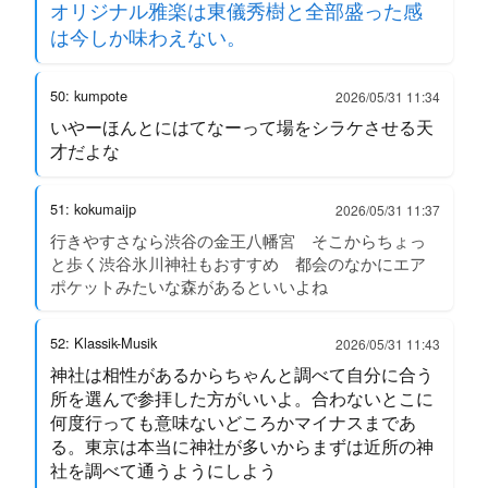
オリジナル雅楽は東儀秀樹と全部盛った感
は今しか味わえない。
50: kumpote
2026/05/31 11:34
いやーほんとにはてなーって場をシラケさせる天
才だよな
51: kokumaijp
2026/05/31 11:37
行きやすさなら渋谷の金王八幡宮 そこからちょっ
と歩く渋谷氷川神社もおすすめ 都会のなかにエア
ポケットみたいな森があるといいよね
52: Klassik-Musik
2026/05/31 11:43
神社は相性があるからちゃんと調べて自分に合う
所を選んで参拝した方がいいよ。合わないとこに
何度行っても意味ないどころかマイナスまであ
る。東京は本当に神社が多いからまずは近所の神
社を調べて通うようにしよう