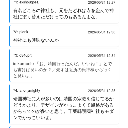
71: exshouqosa
2026/05/31 12:27
有名どころの神社も、元をたどれば寺を盗んで神
社に塗り替えただけってのもあるんよな。
72: plank
2026/05/31 12:30
神社にも興味ないんか
73: d346prt
2026/05/31 12:34
id:kumpote 「お、靖国行ったんだ。いいね！」とで
も書けば良いのか？／先ずは近所の氏神様から行く
と良いよ。
74: anonymighty
2026/05/31 12:35
靖国神社に人が多いのは靖国の宗教を信じてるか
どうかより、デザインがかっこよくて風格がある
からってのが多いと思う。千葉縣護國神社もモダ
ンでかっこいいよ。