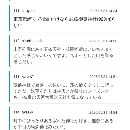
111: straychef
2026/05/31 14:24
東京都縛りで標高だけなら武蔵御嶽神社(929m)ら
しい
112: hiruhikoando
2026/05/31 14:26
上野公園にある五条天神・花園稲荷はいいちんまり
とした感じがいいんですよ。ちょっとした山を登る
感じだし。
113: keren71
2026/05/31 14:51
蔵前神社で夏越しの祓いに、茅の輪くぐりしに行っ
てたな。浅草あたりは神輿とか祭りのシーズンか
も。/奈良の天河大辨財天社も気になっている。
114: tweakk
2026/05/31 14:54
町中にひっそりある寂れた神社が好き。無数にある
が中目の烏森神社みたいな