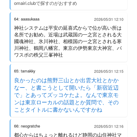
omairi.clubで探すのがおすすめ
64: aaasukaaa
2026/05/31 12:10
神社システムは平安の延喜式からで位が高い所は
名所でお勧め。近場は武蔵国の一之宮とされる大
國魂神社、氷川神社、相模国の一之宮とされる寒
川神社、鶴岡八幡宮。東京の伊勢東京大神宮、パ
ワスポの秩父三峯神社
65: tamakky
2026/05/31 12:15
良かったのは熊野三山とか出雲大社とかか
なー、と書こうとして開いたら「新宿近辺
で」とあってズッコケたよ。なんで東京モ
ンは東京ローカルの話題とか質問で、その
ことタイトルに書かないんですかね
66: neogratche
2026/05/31 12:16
都心からはちょっと離れるけど静岡の山住神社マ