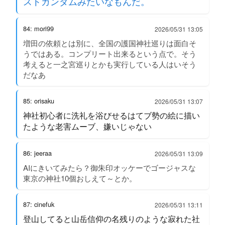
ストガンダムみたいなもんだ。
84: mori99
2026/05/31 13:05
増田の依頼とは別に、全国の護国神社巡りは面白そ
うではある。コンプリート出来るという点で。そう
考えると一之宮巡りとかも実行している人はいそう
だなあ
85: orisaku
2026/05/31 13:07
神社初心者に洗礼を浴びせるはてブ勢の絵に描い
たような老害ムーブ、嫌いじゃない
86: jeeraa
2026/05/31 13:09
AIにきいてみたら？御朱印オッケーでゴージャスな
東京の神社10個おしえて～とか。
87: cinefuk
2026/05/31 13:11
登山してると山岳信仰の名残りのような寂れた社