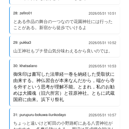
28: zefiro01
2026/05/31 10:51
とある作品の舞台の一つなので花園神社には行った
ことがある。新宿から徒歩でいけるよ
29: pukka3
2026/05/31 10:52
山王神社もプチ登山気分味わえるから良いのでは。
30: khatsalano
2026/05/31 10:53
御朱印は書写した法華経一巻を納経した受取状に
由来する。神仏習合が本来なんだから，端から寺
を外すという思考が理解不能。とまれ，私のお勧
めは大國魂（旧六所宮）と荏原神社。ともに武蔵
国府に由来。浜下り祭礼
31: purupuru-bokuwa-iiunkodayo
2026/05/31 10:57
ちょっと遠いけど町田の小野路町にある八雲神社が
おすすめ。 多摩丘陵にある。 周辺は平成狸合戦ぽん