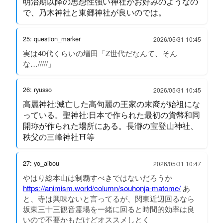
明治期以降の思想性強い神社がお好みのようなの
で、乃木神社と東郷神社が良いのでは。
25: question_marker
2026/05/31 10:45
実は40代くらいの増田「Z世代だなんて、そん
な…/////」
26: ryusso
2026/05/31 10:45
高麗神社:滅亡した高句麗の王家の末裔が始祖にな
っている。聖神社:日本で作られた最初の貨幣和同
開珎が作られた場所にある。長瀞の宝登山神社、
秩父の三峰神社⛩️等
27: yo_aibou
2026/05/31 10:47
やはり総本山は制覇すべきではないだろうか
https://animism.world/column/souhonja-matome/
あ
と、寺は興味ないと言ってるが、関東近辺回るなら
坂東三十三観音霊場を一緒に回ると時間的効率は良
いので不要かもだけどオススメしとく