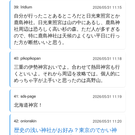
39: Iridium
2026/05/31 11:15
自分が行ったことあるところだと日光東照宮とか
鹿島神社。日光東照宮は山の中にあるし、鹿島神
社周辺は恐ろしく高い杉の森。ただ人が多すぎる
ので、特に鹿島神社は天候のよくない平日に行っ
た方が断然いいと思う。
40: pikopikopan
2026/05/31 11:18
三重の伊勢神宮おいでよ。合わせて熱田神宮も行
くといいよ。それから周辺を攻略では。個人的に
めっちゃ字が上手いと思ったのは高野山。
41: sds-page
2026/05/31 11:19
北海道神宮！
42: onionskin
2026/05/31 11:20
歴史の浅い神社がお好み？東京のでかい神