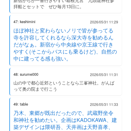
新宿からが一番行きやすい箱根元宮 九頭龍神社参
拝船とセットで ぜひ毎月13日に。
47: keshimini
2026/05/31 11:29
ほぼ神社と変わらないノリで皆が参ってる
寺を許容してくれるなら深大寺を勧めるん
だがなぁ。新宿から中央線や京王線で行き
やすく(そこからバスにも乗るけど)、自然の
中に建ってる感も強い。
48: surume000
2026/05/31 11:31
山の中で都心近郊ということなら三峯神社。がんば
って奥の院まで行こう
49: table
2026/05/31 11:33
乃木、東郷が既出だったので、武蔵野坐令
和神社を勧めたい。企画はKADOKAWA、建
築デザインは隈研吾、天井画は天野喜孝、