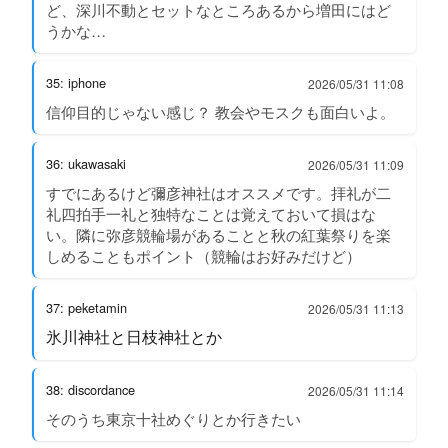
ど、深川不動とセットなところあるから増田にはど
うかな…
35: iphone
2026/05/31 11:08
信仰目的じゃない感じ？ 教会やモスクも面白いよ。
36: ukawasaki
2026/05/31 11:09
すでにあるけど彌彦神社はオススメです。拝礼が二
礼四拍手一礼と独特なことは覚えておいて損はな
い。隣に弥彦競輪場があることと秋の紅葉祭りを楽
しめることもポイント（競輪はお好みだけど）
37: peketamin
2026/05/31 11:13
氷川神社と日枝神社とか
38: discordance
2026/05/31 11:14
そのうち東京十社めぐりとか行きたい