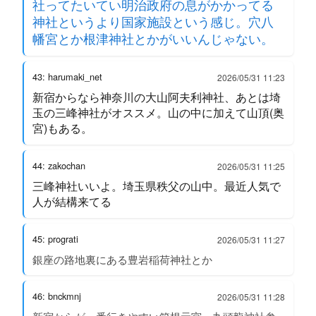
社ってたいてい明治政府の息がかかってる
神社というより国家施設という感じ。穴八
幡宮とか根津神社とかがいいんじゃない。
43: harumaki_net
2026/05/31 11:23
新宿からなら神奈川の大山阿夫利神社、あとは埼
玉の三峰神社がオススメ。山の中に加えて山頂(奥
宮)もある。
44: zakochan
2026/05/31 11:25
三峰神社いいよ。埼玉県秩父の山中。最近人気で
人が結構来てる
45: prograti
2026/05/31 11:27
銀座の路地裏にある豊岩稲荷神社とか
46: bnckmnj
2026/05/31 11:28