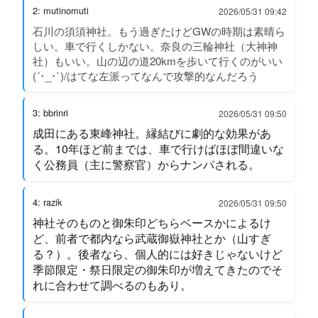
2: mutinomuti
2026/05/31 09:42
石川の須須神社。もう過ぎたけどGWの時期は素晴ら
しい。車で行くしかない。奈良の三輪神社（大神神
社）もいい。山の辺の道20kmを歩いて行くのがいい
(´･_･`)/はてな左派ってなんで攻撃的なんだろう
3: bbrinri
2026/05/31 09:50
成田にある東峰神社。縁結びに劇的な効果があ
る。10年ほど前までは、車で行けばほぼ間違いな
く公務員（主に警察官）からナンパされる。
4: razik
2026/05/31 09:50
神社そのものと御朱印どちらベースかによるけ
ど、前者で都内なら武蔵御嶽神社とか（山すぎ
る？）。後者なら、個人的には好きじゃないけど
季節限定・祭日限定の御朱印が増えてきたのでそ
れに合わせて調べるのもあり。