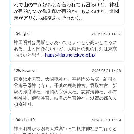
れで山の中が好みとか言われても困るけど。神社
が目的なのか御朱印が目的かにもよるけど、北関
東がアリなら結構ありそうかな。
104: tybalt
2026/05/31 14:07
神田明神は男坂とかあってちょっと小高いところに
ある。山と関係ないけど、大晦日の狐の行列は東京
っぽいと思う。
https://kitsune.tokyo-oji.jp
105: kusanon
2026/05/31 14:08
東京は水天宮、大國魂神社、平将門公首塚、雑司ヶ
谷鬼子母神（寺）。千葉の鹿島神宮、香取神宮。新
潟の弥彦神社、福岡の宗像大社、志賀海神社、和布
刈神社。伊勢神宮、岐阜の星宮神社、滋賀の都久夫
須麻神社。
106: doku19
2026/05/31 14:09
神田明神から湯島天満宮行って根津神社まで行くと