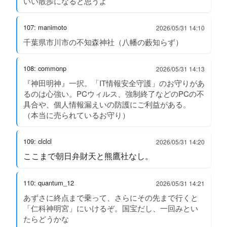
いい散歩になると思うよ
107: manimoto
2026/05/31 14:10
千葉県市川市の不知森神社（八幡の藪知らず）
108: commonp
2026/05/31 14:13
『神田明神』一択。「IT情報安全守護」のお守りがあ
るのは心強い。PCウィルス、強制終了などのPCの不
具合や、個人情報漏えいの防護にご利益がある。
（本当に売られているお守り）
109: clclcl
2026/05/31 14:20
ここまで朝日弁財天と熊鷹社なし。
110: quantum_12
2026/05/31 14:21
あずさに終点まで乗って、さらにその先まで行くと
「仁科神明宮」にいけるぞ。国宝だし、一回みとい
たらどうかな