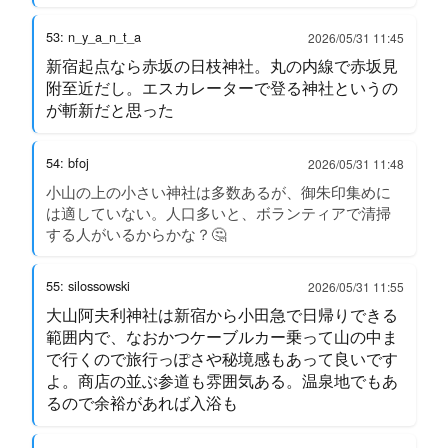
53: n_y_a_n_t_a
2026/05/31 11:45
新宿起点なら赤坂の日枝神社。丸の内線で赤坂見
附至近だし。エスカレーターで登る神社というの
が斬新だと思った
54: bfoj
2026/05/31 11:48
小山の上の小さい神社は多数あるが、御朱印集めに
は適していない。人口多いと、ボランティアで清掃
する人がいるからかな？🤔
55: silossowski
2026/05/31 11:55
大山阿夫利神社は新宿から小田急で日帰りできる
範囲内で、なおかつケーブルカー乗って山の中ま
で行くので旅行っぽさや秘境感もあって良いです
よ。商店の並ぶ参道も雰囲気ある。温泉地でもあ
るので余裕があれば入浴も