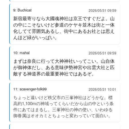
9: Buchicat
2026/05/31 09:59
新宿最寄りなら大國魂神社は京王ですぐだよ。山
の中にこそないけど参道のケヤキ並木は街と一体
化してて雰囲気あるし、街中にあるお社とは思え
んほど緑がいっぱい。
10: mahal
2026/05/31 09:59
まずは奈良に行って大神神社いってこい。山自体
が御神体だし、ある意味伊勢神宮や出雲大社と匹
敵する神道界の最重要神社ではあるぞ。
11: scavenger-folk99
2026/05/31 10:01
ちょっと遠いけど秩父市の三峯神社はどうかな。標
高約1,100mの神域ってくらいだから山の中という条
件にあてはまるし。三峯神社の神の使い、いわゆる
御眷属はオオカミとちょっと変わっていて面白い。