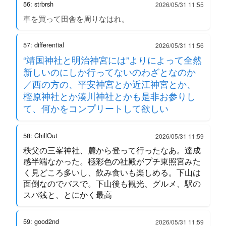
56: strbrsh
2026/05/31 11:55
車を買って田舎を周りなはれ。
57: differential
2026/05/31 11:56
“靖国神社と明治神宮には”よりによって全然
新しいのにしか行ってないのわざとなのか
／西の方の、平安神宮とか近江神宮とか、
樫原神社とか湊川神社とかも是非お参りし
て、何かをコンプリートして欲しい
58: ChillOut
2026/05/31 11:59
秩父の三峯神社、麓から登って行ったなあ。達成
感半端なかった。極彩色の社殿がプチ東照宮みた
く見どころ多いし、飲み食いも楽しめる。下山は
面倒なのでバスで。下山後も観光、グルメ、駅の
スパ銭と、とにかく最高
59: good2nd
2026/05/31 11:59