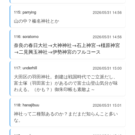
115: parrying
2026/05/31 14:56
山の中？榛名神社とか
116: soratomo
2026/05/31 14:56
奈良の春日大社→大神神社→石上神宮→橿原神宮
→二見興玉神社→伊勢神宮のフルコース
117: underhill
2026/05/31 15:00
大田区の羽田神社。創建は戦国時代でご立派だし、
富士塚（羽田富士）があるので富士山登山気分が味
わえる。（かも？）御朱印帳も素敵よ～
118: hanajibuu
2026/05/31 15:01
神社って二種類あるのか？まだまだ知らんこと多い
な。