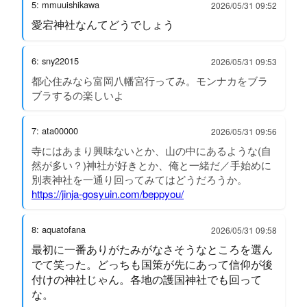
5: mmuuishikawa
2026/05/31 09:52
愛宕神社なんてどうでしょう
6: sny22015
2026/05/31 09:53
都心住みなら富岡八幡宮行ってみ。モンナカをブラ
ブラするの楽しいよ
7: ata00000
2026/05/31 09:56
寺にはあまり興味ないとか、山の中にあるような(自
然が多い？)神社が好きとか、俺と一緒だ／手始めに
別表神社を一通り回ってみてはどうだろうか。
https://jinja-gosyuin.com/beppyou/
8: aquatofana
2026/05/31 09:58
最初に一番ありがたみがなさそうなところを選ん
でて笑った。どっちも国策が先にあって信仰が後
付けの神社じゃん。各地の護国神社でも回って
な。