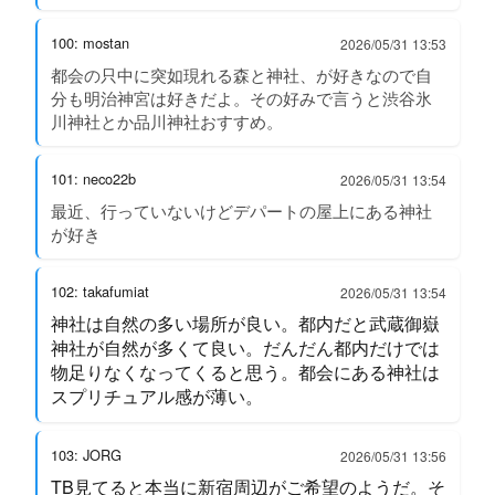
100: mostan
2026/05/31 13:53
都会の只中に突如現れる森と神社、が好きなので自
分も明治神宮は好きだよ。その好みで言うと渋谷氷
川神社とか品川神社おすすめ。
101: neco22b
2026/05/31 13:54
最近、行っていないけどデパートの屋上にある神社
が好き
102: takafumiat
2026/05/31 13:54
神社は自然の多い場所が良い。都内だと武蔵御嶽
神社が自然が多くて良い。だんだん都内だけでは
物足りなくなってくると思う。都会にある神社は
スプリチュアル感が薄い。
103: JORG
2026/05/31 13:56
TB見てると本当に新宿周辺がご希望のようだ。そ