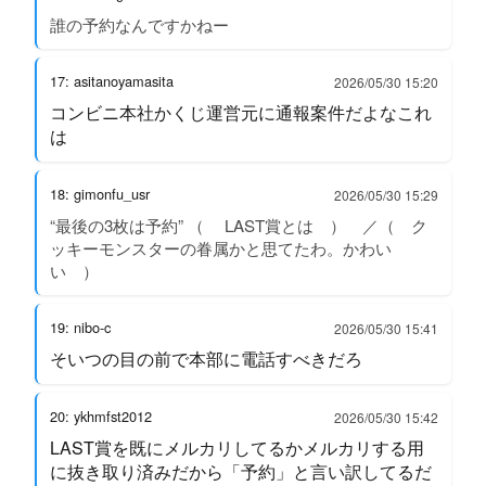
誰の予約なんですかねー
17: asitanoyamasita
2026/05/30 15:20
コンビニ本社かくじ運営元に通報案件だよなこれ
は
18: gimonfu_usr
2026/05/30 15:29
“最後の3枚は予約” （ LAST賞とは ） ／（ ク
ッキーモンスターの眷属かと思てたわ。かわい
い ）
19: nibo-c
2026/05/30 15:41
そいつの目の前で本部に電話すべきだろ
20: ykhmfst2012
2026/05/30 15:42
LAST賞を既にメルカリしてるかメルカリする用
に抜き取り済みだから「予約」と言い訳してるだ