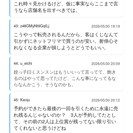
これ時々見かけるけど、仮に事実ならここまで言
うなら店舗名を出すべきでは。
43: z48GMyNt9GqILj
2026/05/30 19:19
こうやって転売されるんだから、客はくじなんて
引かずにネットフリマで買うのが安い。射倖心そ
れなくなる企業が損しようとどうでもいい。
44: u_eichi
2026/05/30 20:09
姪っ子曰くスンスンはもういいって言ってて、飽き
るのはやって思ってたけど、こんな事になってるな
らなんかこう、そうなのかも。
45: Kenju
2026/05/30 20:12
予約ができたら最後の一回を引くために永遠に売
れ残るんじゃないのか？ 3人が予約してたとし
て、その前の2人は上位賞が残ってない限り引い
てくれないと思うけどね