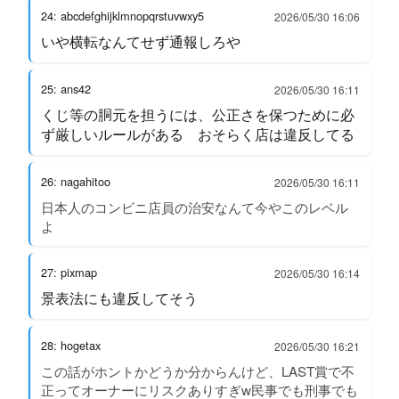
24: abcdefghijklmnopqrstuvwxy5
2026/05/30 16:06
いや横転なんてせず通報しろや
25: ans42
2026/05/30 16:11
くじ等の胴元を担うには、公正さを保つために必
ず厳しいルールがある おそらく店は違反してる
26: nagahitoo
2026/05/30 16:11
日本人のコンビニ店員の治安なんて今やこのレベル
よ
27: pixmap
2026/05/30 16:14
景表法にも違反してそう
28: hogetax
2026/05/30 16:21
この話がホントかどうか分からんけど、LAST賞で不
正ってオーナーにリスクありすぎw民事でも刑事でも