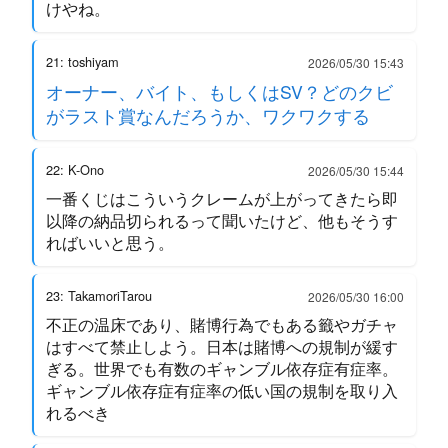
けやね。
21: toshiyam
2026/05/30 15:43
オーナー、バイト、もしくはSV？どのクビ
がラスト賞なんだろうか、ワクワクする
22: K-Ono
2026/05/30 15:44
一番くじはこういうクレームが上がってきたら即
以降の納品切られるって聞いたけど、他もそうす
ればいいと思う。
23: TakamoriTarou
2026/05/30 16:00
不正の温床であり、賭博行為でもある籤やガチャ
はすべて禁止しよう。日本は賭博への規制が緩す
ぎる。世界でも有数のギャンブル依存症有症率。
ギャンブル依存症有症率の低い国の規制を取り入
れるべき