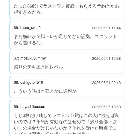
たった3回分でラストワン賞必ずもらえる予約とかお
得すぎるだろ。
66: bisco_uma2
2026/06/01 11:44
また横転か？脚トレが足りてない証拠。スクワット
から逃げるな。
67: mozukuyummy
2026/06/01 12:38
祭りのテキ屋と同レベル
68: oshigoto4510
2026/06/01 22:43
こういう時は本部とかに通報か
69: hayashikousun
2026/06/05 18:53
くじ3枚だけ残してラストワン賞はこの人に渡せば良
いのでは？予約が有効なのはせめて「残り全部下さ
い」の場合だけじゃないか？それを受けた時点でコ
ンビニは即売り切れ扱いにすれば良い。