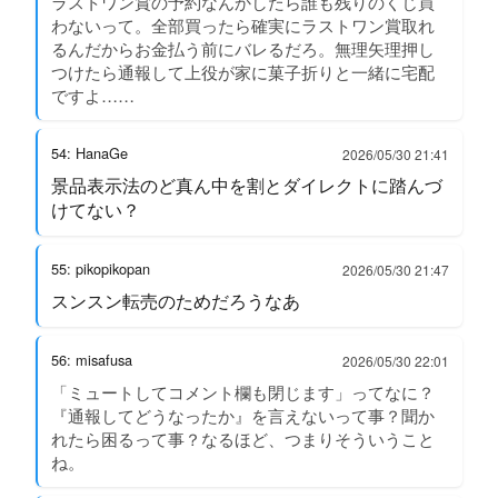
ラストワン賞の予約なんかしたら誰も残りのくじ買
わないって。全部買ったら確実にラストワン賞取れ
るんだからお金払う前にバレるだろ。無理矢理押し
つけたら通報して上役が家に菓子折りと一緒に宅配
ですよ……
54: HanaGe
2026/05/30 21:41
景品表示法のど真ん中を割とダイレクトに踏んづ
けてない？
55: pikopikopan
2026/05/30 21:47
スンスン転売のためだろうなあ
56: misafusa
2026/05/30 22:01
「ミュートしてコメント欄も閉じます」ってなに？
『通報してどうなったか』を言えないって事？聞か
れたら困るって事？なるほど、つまりそういうこと
ね。