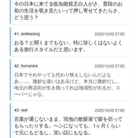
今の日本に来てる低知能貧乏白人がさ、普段のお
前の生活を覗き見たいって押し寄せてきたらさ、
どう思う？
41: araikacang
2025/10/03 07:05
おる？と聞くまでもない、特に珍しくはないよく
ある旅行スタイルだと思います。
42: homarara
2025/10/03 07:05
日本でそれやっても代わり映えしないんだよな
あ……。微妙な違いはあるけど、本当に微妙だし。
地元の商店街が生き残ってれば地域性が出るが、ス
ーパーじゃな。
43: reef
2025/10/03 07:06
言葉が通じないまま、現地の散髪屋で髪を切って
もらったりする。ヘンになっても、1ヶ月くらい
で元にもどるし、笑い話にもなる。