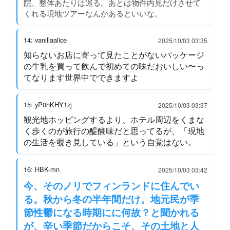
院、整体あたりは巡る。あとは物件内見だけさせて
くれる現地ツアーなんかあるといいな。
14: vanillaalice
2025/10/03 03:35
知らないお店に寄って見たことがないパッケージ
の牛乳を買って飲んで初めての味だおいしい〜っ
てなります世界中でできますよ
15: yP0hKHY1zj
2025/10/03 03:37
観光地ホッピングするより、ホテル周辺をくまな
く歩くのが旅行の醍醐味だと思ってるが、「現地
の生活を覗き見している」という自覚はない。
16: HBK-mn
2025/10/03 03:42
今、そのノリでフィンランドに住んでい
る。秋から冬の半年間だけ。地元民が季
節性鬱になる時期にに何故？と聞かれる
が、辛い季節だからこそ、その土地と人