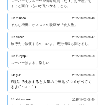
スーパーでフルーツや調味料買ったり。お土産にち
ょっと面白いものが見つかることも。
81: minboo
2025/10/03 08:46
そんな増田にオススメの映画が『食人族』
82: closer
2025/10/03 08:47
旅行先で散髪するのいいよ。観光情報も聞けるし。
83: Funyapu
2025/10/03 08:50
スーパーはよる。楽しい
84: gui1
2025/10/03 08:50
#蝗活で検索すると大量のご当地グルメが出てく
るよ(´・ω・｀)
85: shinonomen
2025/10/03 08:50