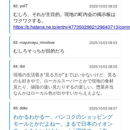
62: yoiIT
2025/10/03 08:02
むしろ、それが主目的。現地の町内会の掲示板は
ワクワクする。
https://b.hatena.ne.jp/entry/4773502962129643713/comm
63: mayumayu_nimolove
2025/10/03 08:03
むしろそっちが目的だろ
64: dot
2025/10/03 08:05
現地の生活覗き"見る方が"まではいかないけど、見る
のも好きやで。ローカルスーパーとかで現地の食材
見たり、値段の違い見たりするの楽しい。惣菜弁当
なんかはローカル色が出やすいからええよな。
65: doko
2025/10/03 08:07
わかるわかるー、バンコクのショッピング
モールとかだよねー。まるで日本のイオン