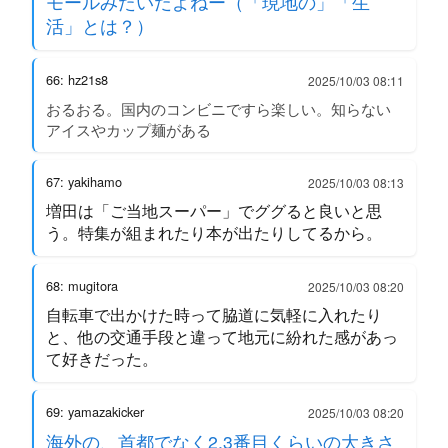
モールみたいだよねー（「現地の」「生
活」とは？）
66: hz21s8
2025/10/03 08:11
おるおる。国内のコンビニですら楽しい。知らない
アイスやカップ麺がある
67: yakihamo
2025/10/03 08:13
増田は「ご当地スーパー」でググると良いと思
う。特集が組まれたり本が出たりしてるから。
68: mugitora
2025/10/03 08:20
自転車で出かけた時って脇道に気軽に入れたり
と、他の交通手段と違って地元に紛れた感があっ
て好きだった。
69: yamazakicker
2025/10/03 08:20
海外の、首都でなく2,3番目くらいの大きさ