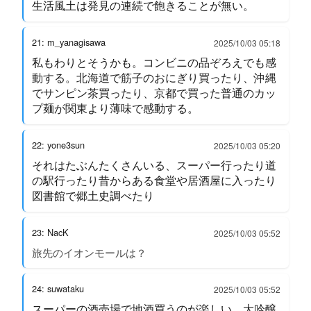
生活風土は発見の連続で飽きることが無い。
21: m_yanagisawa
2025/10/03 05:18
私もわりとそうかも。コンビニの品ぞろえでも感
動する。北海道で筋子のおにぎり買ったり、沖縄
でサンピン茶買ったり、京都で買った普通のカッ
プ麺が関東より薄味で感動する。
22: yone3sun
2025/10/03 05:20
それはたぶんたくさんいる、スーパー行ったり道
の駅行ったり昔からある食堂や居酒屋に入ったり
図書館で郷土史調べたり
23: NacK
2025/10/03 05:52
旅先のイオンモールは？
24: suwataku
2025/10/03 05:52
スーパーの酒売場で地酒買うのが楽しい。大吟醸