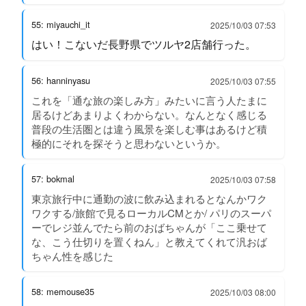
55: miyauchi_it
2025/10/03 07:53
はい！こないだ長野県でツルヤ2店舗行った。
56: hanninyasu
2025/10/03 07:55
これを「通な旅の楽しみ方」みたいに言う人たまに
居るけどあまりよくわからない。なんとなく感じる
普段の生活圏とは違う風景を楽しむ事はあるけど積
極的にそれを探そうと思わないというか。
57: bokmal
2025/10/03 07:58
東京旅行中に通勤の波に飲み込まれるとなんかワク
ワクする/旅館で見るローカルCMとか/ パリのスーパ
ーでレジ並んでたら前のおばちゃんが「ここ乗せて
な、こう仕切りを置くねん」と教えてくれて汎おば
ちゃん性を感じた
58: memouse35
2025/10/03 08:00