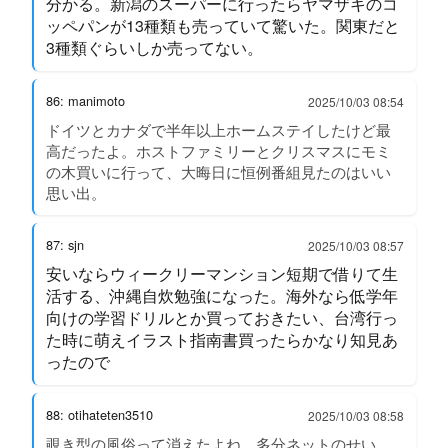
分かる。新潟のスーパーに行ったらヤマザキのコ
ッペパンが13種類も売っていて驚いた。関東だと
3種類ぐらいしか売ってない。
86: manimoto
2025/10/03 08:54
ドイツとカナダで半年以上ホームステイしたけど最
高だったよ。ホストファミリーとクリスマスにモミ
の木買いに行って、大晦日に恒例番組見たのはいい
思い出。
87: sjn
2025/10/03 08:57
安いならウィークリーマンション短期で借りて生
活する、沖縄自炊勉強になった。海外なら低学年
向けの学習ドリルとか買っておきたい、台湾行っ
た時に萌えイラスト指南書買ったらかなり知見あ
ったので
88: otihateten3510
2025/10/03 08:58
覗き型の風俗って消えたよね、多分ネットのせい