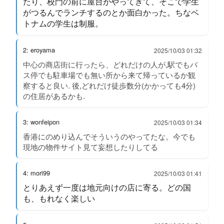
たり、校門の前に屋台がやってきて、そこで学生
がつるんでランチするのとか面白かった。ちなベ
トナムの学生は制服。
2: eroyama
2025/10/03 01:32
中心の商店街に行ったら、どれだけの人が,駅でもバ
ス停でも駐車場でも無い所から来て帰っているか観
察すると良い. 後,どれだけ徒歩数分(かかっても4分)
の住居があるかも.
3: wonfeipon
2025/10/03 01:34
香港にのめり込んでそういうのやってたな。今でも
現地の物件サイト見て妄想したりしてる
4: mori99
2025/10/03 01:41
とりあえず一度は地元向けの店に寄る。どの国
も、もれなく楽しい