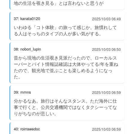
地の生活を覗き見る」とは言わないと思うが
37: kanata0120
2025/10/03 06:49
いわゆる「コト体験」の旅って感じか。旅慣れして
る人はそっちのタイプの人が多い気がする。
38: nobori_lupin
2025/10/03 06:50
昔から現地の生活覗き見派だったので、ローカルス
ーパーとバイト情報誌確認は大体やってる/年を重ね
たので、観光地で並ぶことも楽しめるようになっ
た。
39: mrnns
2025/10/03 06:59
分かるなあ。旅行はそんなスタンス。ただ海外に仕
事で行くと、公共交通機関ではなくタクシーってな
りがちなのが悲しい。
40: roirrawedoc
2025/10/03 06:59