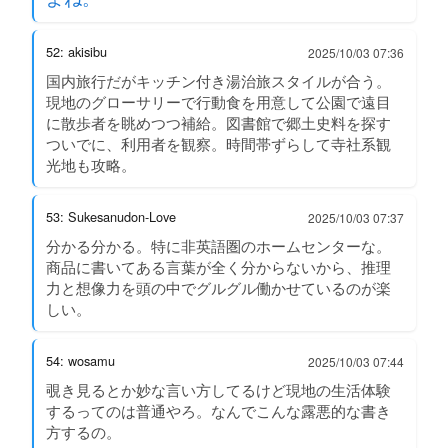
52: akisibu
2025/10/03 07:36
国内旅行だがキッチン付き湯治旅スタイルが合う。
現地のグローサリーで行動食を用意して公園で遠目
に散歩者を眺めつつ補給。図書館で郷土史料を探す
ついでに、利用者を観察。時間帯ずらして寺社系観
光地も攻略。
53: Sukesanudon-Love
2025/10/03 07:37
分かる分かる。特に非英語圏のホームセンターな。
商品に書いてある言葉が全く分からないから、推理
力と想像力を頭の中でグルグル働かせているのが楽
しい。
54: wosamu
2025/10/03 07:44
覗き見るとか妙な言い方してるけど現地の生活体験
するってのは普通やろ。なんでこんな露悪的な書き
方するの。