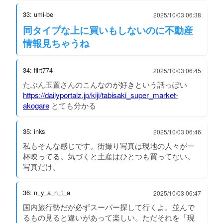
33: umi-be
2025/10/03 06:38
同タイプな上に買いもしないのに不動産
情報見ちゃうね
34: flirt774
2025/10/03 06:45
たぶん玉置さんのこんなのが好きという話っぽい
https://dailyportalz.jp/kiji/tabisaki_super_market-
akogare
とても分かる
35: inks
2025/10/03 06:46
私もそんな感じです。街撮り写真は現地の人々が一
杯映ってる。気づくと土産はひとつも買ってない。
写真だけ。
36: n_y_a_n_t_a
2025/10/03 06:47
国内旅行勢だが必ずスーパー探して行くよ。並んで
るもの見ると違いがあって楽しい。ただそれを「現