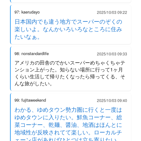
97: kaerudayo
2025/10/03 09:22
日本国内でも違う地方でスーパーのぞくの
楽しいよ。なんかいろいろなところに住み
たいなぁ。
98: nonstandardlife
2025/10/03 09:33
アメリカの田舎のでかいスーパーめちゃくちゃテ
ンション上がった。知らない場所に行って1ヶ月
くらい生活して帰りたくなったら帰ってくる、そ
んな旅がしたい。
99: fujitaweekend
2025/10/03 09:40
わかる、ゆめタウン勢力圏に行くと一度は
ゆめタウンに入りたい。鮮魚コーナー、総
菜コーナー、乾麺、醤油、地酒はほんとに
地域性が反映されてて楽しい。ローカルチ
ェーン店があればひとつは立ち寄りたい。