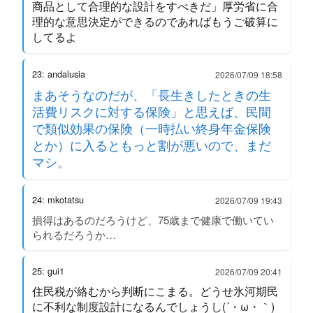
商品として合理的な設計をすべきだ」厚労省に合
理的な意思決定ができるのであればもうご破算に
してるよ
23: andalusia
2026/07/09 18:58
まあそうなのだが、「長生きしたときの生
活費リスクに対する保険」と思えば、民間
で類似効果の保険（一時払い終身年金保険
とか）に入るともっと割が悪いので、まだ
マシ。
24: mkotatsu
2026/07/09 19:43
損得はあるのだろうけど、75歳まで健康で働いてい
られるだろうか…
25: gui1
2026/07/09 20:41
住民税が絡むから判断にこまる。どうせ氷河期民
に不利な制度設計になるんでしょうし(´・ω・｀)