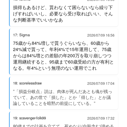
損得もあるけど、貰わなくて困らないなら繰り下
げすればいいし、必要なら受け取ればいい、そん
な判断基準でいいかなあ
17: Sigma
2026/07/09 16:56
75歳から84%増しで貰うぐらいなら、60歳から
24%減で貰って、年利4%で15年運用して、75歳
からは84%増との差額の年200万を取り崩しつつ
運用継続すると、95歳まで60歳受給の方が有利と
なる。年4%という無理のない運用でこれ
18: scorelessdraw
2026/07/09 17:04
”「損益分岐点」説は、肉体が死んだあとも魂が残っ
ていて、あの世で「損した」とか「得した」とか議
論していることを暗黙の前提にしている。”
19: scavenger-folk99
2026/07/09 17:32
80歳までの計画を立てて、死ぬなり(自殺含む)諦める