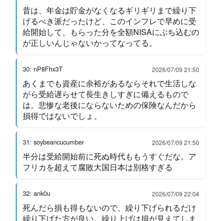
昔は、年金は貯金がなくなるギリギリまで繰り下
げるべき派だったけど、このインフレで早めに受
給開始して、もらった分を全額NISAにぶち込むの
が正しいんじゃないかってなってる。
30: nP8Fhx3T
2026/07/09 21:50
あくまでも資産に余裕があるならそれで生活しな
がら受給遅らせて長生きしすぎに備えるもので
は。悲惨な老後にならないための保険なんだから
損得ではないでしょ。
31: soybeancucumber
2026/07/09 21:50
半分は受給開始前に死ぬ時代ももうすぐだな。ア
フリカを超えて腐敗大国日本は別格すぎる
32: ank0u
2026/07/09 22:04
死んだら損も得もないので、繰り下げられるだけ
繰り下げた方が良い。繰り上げは損が見えてしま