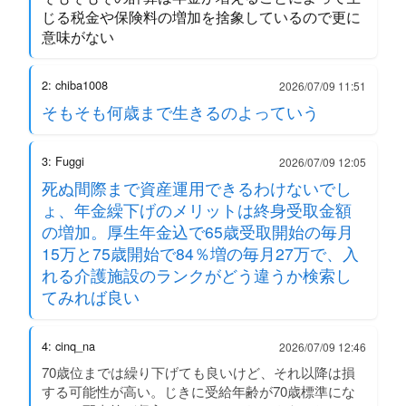
じる税金や保険料の増加を捨象しているので更に
意味がない
2: chiba1008
2026/07/09 11:51
そもそも何歳まで生きるのよっていう
3: Fuggi
2026/07/09 12:05
死ぬ間際まで資産運用できるわけないでし
ょ、年金繰下げのメリットは終身受取金額
の増加。厚生年金込で65歳受取開始の毎月
15万と75歳開始で84％増の毎月27万で、入
れる介護施設のランクがどう違うか検索し
てみれば良い
4: cinq_na
2026/07/09 12:46
70歳位までは繰り下げても良いけど、それ以降は損
する可能性が高い。じきに受給年齢が70歳標準にな