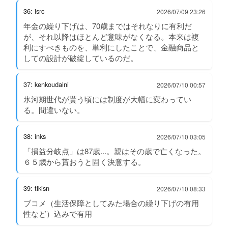
36: isrc
2026/07/09 23:26
年金の繰り下げは、70歳まではそれなりに有利だ
が、それ以降はほとんど意味がなくなる。本来は複
利にすべきものを、単利にしたことで、金融商品と
しての設計が破綻しているのだ。
37: kenkoudaini
2026/07/10 00:57
氷河期世代が貰う頃には制度が大幅に変わってい
る。間違いない。
38: inks
2026/07/10 03:05
「損益分岐点」は87歳...。親はその歳で亡くなった。
６５歳から貰おうと固く決意する。
39: tikisn
2026/07/10 08:33
ブコメ（生活保障としてみた場合の繰り下げの有用
性など）込みで有用