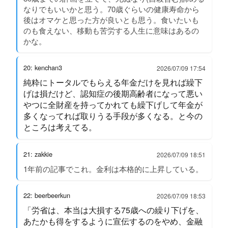
なりでもいいかと思う。70歳ぐらいの健康寿命から
後はオマケと思った方が良いとも思う。食いたいも
のも食えない、移動も苦労する人生に意味はあるの
かな。
20: kenchan3
2026/07/09 17:54
純粋にトータルでもらえる年金だけを見れば繰下
げは損だけど、認知症の後期高齢者になって悪い
やつに全財産を持ってかれても繰下げして年金が
多くなってれば取りうる手段が多くなる。と今の
ところは考えてる。
21: zakkie
2026/07/09 18:51
1年前の記事でこれ。金利は本格的に上昇している。
22: beerbeerkun
2026/07/09 18:53
「労省は、本当は大損する75歳への繰り下げを、
あたかも得をするように宣伝するのをやめ、金融