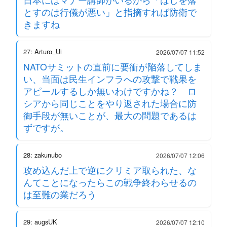
とすのは行儀が悪い」と指摘すれば防衛で
きますね
27: Arturo_Ui
2026/07/07 11:52
NATOサミットの直前に要衝が陥落してしま
い、当面は民生インフラへの攻撃で戦果を
アピールするしか無いわけですかね？ ロ
シアから同じことをやり返された場合に防
御手段が無いことが、最大の問題であるは
ずですが。
28: zakunubo
2026/07/07 12:06
攻め込んだ上で逆にクリミア取られた、な
んてことになったらこの戦争終わらせるの
は至難の業だろう
29: augsUK
2026/07/07 12:10