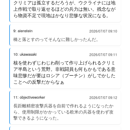
クリミアは孤立するだろうが、ウクライナには地
上作戦で取り返せるほどの兵力は無い。残念なが
ら物資不足で現地はかなり悲惨な状況になる。
9: aienstein
2026/07/07 09:10
橋と落とすのってそんなに難しかったんだ。
10: ukawasaki
2026/07/07 09:11
核を使わずじわじわ削って作り上げられるクリミ
ア半島という荒野。非戦闘員も何もかもである意
味悲惨だが要はロシア（プーチン）がしでかした
ことへの反撃だからなぁ
11: objectiveworker
2026/07/07 09:12
長距離精密攻撃兵器を自前で作れるようになったか
ら、使用制限がかかっている欧米の兵器を使わず攻
撃できるようになった。