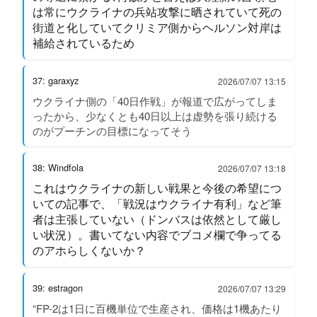
は常にウクライナの兵站攻撃に晒されていて死の
街道と化していてクリミア側からヘルソン対岸は
補給されているため
37: garaxyz
2026/07/07 13:15
ウクライナ側の「40日作戦」が報道で広がってしま
ったから、少なくとも40日以上は虚勢を張り続ける
のがプーチンの目標になってそう
38: Windfola
2026/07/07 13:18
これはウクライナの新しい戦果と今後の希望につ
いての記事で、「戦況はウクライナ有利」など筆
者は主張していない（ドンバスは依然として厳し
い状況）。書いてない内容でブコメ欄で争ってる
のアホらしくないか？
39: estragon
2026/07/07 13:29
“FP-2は1日に百機単位で生産され、価格は1機あたり