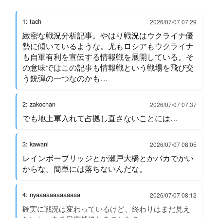
1: tach
2026/07/07 07:29
緻密な戦況分析記事。やはり戦況はウクライナ優
勢に傾いているような。尤もロシアもウクライナ
も自軍有利を宣伝する情報戦を展開している。そ
の意味ではこの記事も情報戦という戦場を飛び交
う銃弾の一つなのかも…
2: zakochan
2026/07/07 07:37
でも地上軍入れて占拠し直さないことには…
3: kawani
2026/07/07 08:05
レインボーブリッジとか瀬戸大橋とかバカでかい
からな。簡単には落ちないんだな。
4: nyaaaaaaaaaaaaa
2026/07/07 08:12
確実に戦況は変わっているけど、終わりはまだ見え