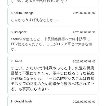
ないね。ある日突然終わるのかな？
5: tekitou-manga
2026/07/07 08:32
なんかもうすげえなとしか……
6: kotaponx
2026/07/07 08:36
Starlinkが使えると、中長距離目標への終末誘導に
FPV使えるんだよな。ここがロシア軍との大きな差
か。
7: T-norf
2026/07/07 08:45
すごい。かなりの消耗戦やってる中、鉄道を橋梁
爆撃で不通にできたら、軍事史に残るような補給
路遮断になるかも。「一部の防空システムは首都
モスクワの防衛のため前線から後方へ移されてい
る」も事実なら大きい
8: OkadaHiroshi
2026/07/07 09:00