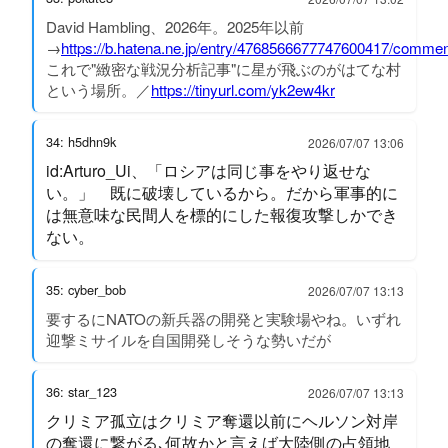
David Hambling、2026年。2025年以前
→
https://b.hatena.ne.jp/entry/4768566677747600417/commen
これで"緻密な戦況分析記事"に星が飛ぶのがはてな村
という場所。／
https://tinyurl.com/yk2ew4kr
34: h5dhn9k
2026/07/07 13:06
id:Arturo_Ui、「ロシアは同じ事をやり返せな
い。」 既に破壊しているから。だから軍事的に
は無意味な民間人を標的にした報復攻撃しかでき
ない。
35: cyber_bob
2026/07/07 13:13
要するにNATOの新兵器の開発と実験場やね。いずれ
迎撃ミサイルを自国開発しそうな勢いだが
36: star_123
2026/07/07 13:13
クリミア孤立はクリミア奪還以前にヘルソン対岸
の奪還に繋がる､何故かと言えば大陸側の占領地