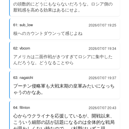
の頭数的にどうにもならないだろうな。ロシア側の
厭戦感を高める効果はあるにせよ。
61: sub_low
2026/07/07 19:25
核へのカウントダウンって感じよね
62: vbcom
2026/07/07 19:34
アメリカは二面作戦がきつすぎてロシアに集中した
んだろうな。どうなることやら
63: nagaichi
2026/07/07 19:37
プーチン侵略軍も大戦末期の皇軍みたいになっち
ゃうのかなあ。
64: filinion
2026/07/07 20:43
心からウクライナを応援しているが、開戦以来、
こういう細部の話が話題になるのは全体的な戦局
が思わしくない時なので…（杉野はいずこ現