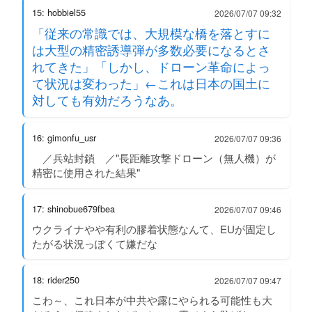
15: hobbiel55
2026/07/07 09:32
「従来の常識では、大規模な橋を落とすに
は大型の精密誘導弾が多数必要になるとさ
れてきた」「しかし、ドローン革命によっ
て状況は変わった」←これは日本の国土に
対しても有効だろうなあ。
16: gimonfu_usr
2026/07/07 09:36
／兵站封鎖 ／"長距離攻撃ドローン（無人機）が
精密に使用された結果"
17: shinobue679fbea
2026/07/07 09:46
ウクライナやや有利の膠着状態なんて、EUが固定し
たがる状況っぽくて嫌だな
18: rider250
2026/07/07 09:47
こわ～、これ日本が中共や露にやられる可能性も大