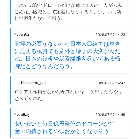
これでUGVとドローンだけが飛ぶ無人の、人がふみ
こめない区域として定着したりすると、いよいよ新
しい戦争だなって思う。
43: as62
2026/07/07 14:23
耐震の必要がないから日本人目線では華奢
に見える橋脚でも意外と壊すの大変なんだ
ね。日本の鉄板や炭素繊維を巻いてある橋
脚だとどうなんだろう。
44: hiroshima_pot
2026/07/07 14:47
ロシア工作員がなかなか来ないな～ と思ったらやっ
と来てくれた。
45: slkby
2026/07/07 14:49
安い安いと毎日億円単位のドローンが生
産・消費されるの頭おかしくなりそう