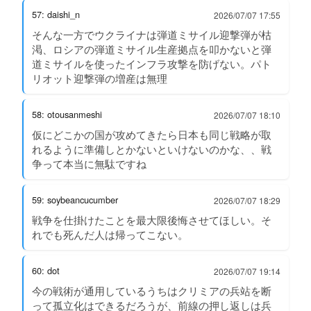
57: daishi_n
2026/07/07 17:55
そんな一方でウクライナは弾道ミサイル迎撃弾が枯
渇、ロシアの弾道ミサイル生産拠点を叩かないと弾
道ミサイルを使ったインフラ攻撃を防げない。パト
リオット迎撃弾の増産は無理
58: otousanmeshi
2026/07/07 18:10
仮にどこかの国が攻めてきたら日本も同じ戦略が取
れるように準備しとかないといけないのかな、、戦
争って本当に無駄ですね
59: soybeancucumber
2026/07/07 18:29
戦争を仕掛けたことを最大限後悔させてほしい。そ
れでも死んだ人は帰ってこない。
60: dot
2026/07/07 19:14
今の戦術が通用しているうちはクリミアの兵站を断
って孤立化はできるだろうが、前線の押し返しは兵