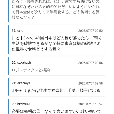
だろう（侵略されれば、ね）。露ですら防げないの
に日本なぞただの射的の的だぞ、いいようにやられ
て日本全体がクリミア半島化する。どう防衛する算
段なんだろ？
19: ssfu
2026/07/07 09:52
川とトンネルの国日本はどの橋が落ちたら、市民
生活を破壊できるかな？特に東京は橋の破壊され
た世界で食料どうする気？
20: sakahashi
2026/07/07 09:56
ロジスティクスと橋梁
21: akahmys
2026/07/07 09:58
↓チャリまたは徒歩で神奈川、千葉、埼玉に出る
22: birds9328
2026/07/07 10:54
必要は発明の母、なんて言いますが…凄い勢いで