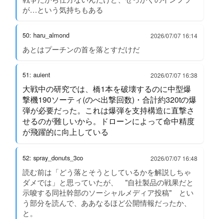
が…という気持ちもある
50: haru_almond
2026/07/07 16:14
あとはプーチンの首を落とすだけだ
51: auient
2026/07/07 16:38
大戦中の研究では、橋1本を破壊するのに中型爆
撃機190ソーティ(のべ出撃回数)・合計約320tの爆
弾が必要だった。これは爆弾を支持構造に直撃さ
せるのが難しいから。ドローンによって命中精度
が飛躍的に向上している
52: spray_donuts_3co
2026/07/07 16:48
読む前は「どう落とそうとしているかを解説しちゃ
ダメでは」と思っていたが、 "自社製品の戦果だと
示唆する同社幹部のソーシャルメディア投稿" とい
う部分を読んで、ああなるほど公開情報だったか、
と。