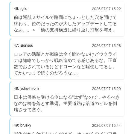
46: rgfx
2026/07/07 15:22
前は巡航ミサイルで路面にちょっとした穴を開けて
終わり、位のだったのが大したアップデートしてる
なあ。。＞「橋の支持構造に繰り返し打撃を与え」
47: sionsou
2026/07/07 15:28
ロシアの活躍とか戦略は全く聞かないけどウクライ
ナは知略でしっかり戦略進めてる感じあるな。正直
数でおされているけどドローンなど駆使してるし。
てかいつまで続くのだろうな…。
48: yoko-hirom
2026/07/07 15:29
日本は侵略を受ける側になる“はず”なので，やるべき
なのは橋を落とす準備。主要道路は沿道のビルを倒
壊させて塞ぐ。
49: brusky
2026/07/07 15:44
戦争だから仕方ないんだけど、せっかくのインフラ