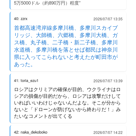
5万5000ドル（約890万円）程度”
40: zzrx
2026/07/07 13:35
首都高速湾岸線多摩川橋、多摩川スカイブ
リッジ、大師橋、六郷橋、多摩川大橋、ガ
ス橋、丸子橋、二子橋・新二子橋、多摩川
水道橋、多摩川橋を落とせば都民は神奈川
県に入ってこられないと考えたが町田市が
あった。
41: toria_ezu1
2026/07/07 13:39
ロシアはクリミアの確保が目的、ウクライナはロ
シアの損傷が目的だから、ロシアは攻撃だけして
いればいいわけじゃないんだよな。そこが分から
ないと「ドローンが防げないから終わりだ！」み
たいなコメントが出てくる
42: naka_dekoboko
2026/07/07 14:22