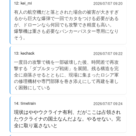
12: kei_mi
2026/07/07 09:20
有人の航空機だと落とされた場合の被害が大きすぎ
るから巨大な爆弾で一回でカタをつける必要がある
が、ドローンなら何回でも攻撃でき精度も高い。
爆撃機は重さも必要なバンカーバスター専用になり
そう。
13: kechack
2026/07/07 09:22
一度目の攻撃で橋を一部破壊した後、時間差で再攻
撃する「ダブルタップ戦術」を展開。残る構造を完
全に崩落させるとともに、現場に集まったロシア軍
の修理機材や専門部隊を巻き添えにして再建を著し
く困難にしている
14: timetrain
2026/07/07 09:24
現状はややウクライナ有利、だがここは占領され
たウクライナの国土なんだよな。やるせない。完
全に取り返さないと