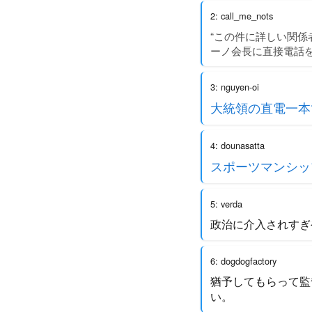
2: call_me_nots
“この件に詳しい関係
ーノ会長に直接電話
3: nguyen-oi
大統領の直電一本
4: dounasatta
スポーツマンシッ
5: verda
政治に介入されすぎ
6: dogdogfactory
猶予してもらって監
い。