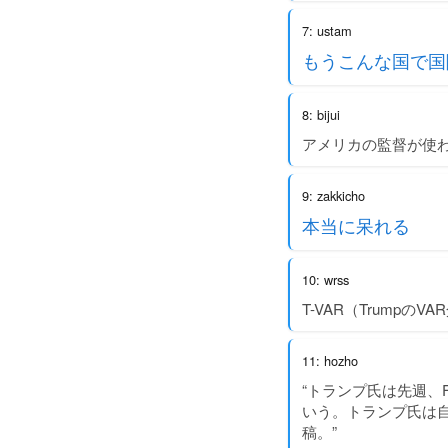
7: ustam
もうこんな国で国
8: bijui
アメリカの監督が使
9: zakkicho
本当に呆れる
10: wrss
T-VAR（TrumpのV
11: hozho
“トランプ氏は先週、
いう。トランプ氏は自
稿。”