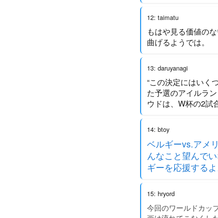
12: taimatu
もはや見る価値のな
曲げるようでは。
13: daruyanagi
“この決定にはいく
た予選のアイルラン
ウドは、W杯の2試
14: btoy
ベルギーvs.ア
んなこと望んでい
ギーを応援するよ
15: hryord
今回のワールドカップ
画は流れてこなくし