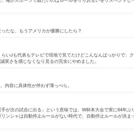
なったな、もうアメリカが優勝にしたら？
くらいJも代表もテレビで現地で見てたけどこんなんばっかりで、
Aにも誠実さを感じなくなり見るの完全にやめました。
ろ。内容に具体性が伴わず薄っぺら。
手が次の試合に出る」という意味では、W杯本大会で実に64年ぶり
ガリンシャは自動停止ルールがない時代で、自動停止ルールが決ま