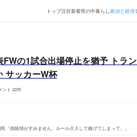
トップ
注目
新着
世の中
暮らし
政治と経済
代表FWの1試合出場停止を猶予 トラ
か サッカーW杯
メント 22件
国民「拙統領がすみません。ルール介入して曲げてしまって。」