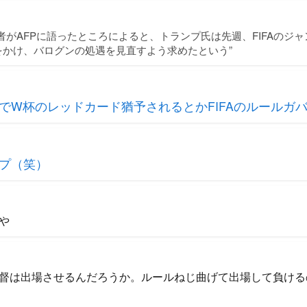
者がAFPに語ったところによると、トランプ氏は先週、FIFAのジ
をかけ、バログンの処遇を見直すよう求めたという”
でW杯のレッドカード猶予されるとかFIFAのルールガ
プ（笑）
や
督は出場させるんだろうか。ルールねじ曲げて出場して負ける