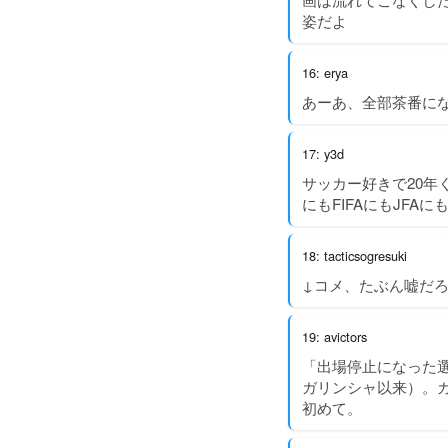
姿だよ
16: erya
あーあ、全部茶番に
17: y3d
サッカー好きで20年
にもFIFAにもJF
18: tacticsogresuki
↓コメ、たぶん嘘だ
19: avictors
「出場停止になった選
ガリンシャ以来）。
初めて。