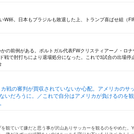
いW杯。日本もブラジルも敗退した上、トランプ喜ばせ組（FI
つかの前例がある。ポルトガル代表FWクリスティアーノ・ロナ
ド戦で肘打ちにより退場処分になった。これで3試合の出場停
合
メリカ戦の審判が買収されていないか心配。アメリカのサ
ないだろうに。／これで自分はアメリカが負けるのを観
。
を観ていて嫌だと思う事が沢山ありサッカーを観るのをやめた。You
た。俺がスポーツで観たいのはルールを守りお互いをリスペクトし