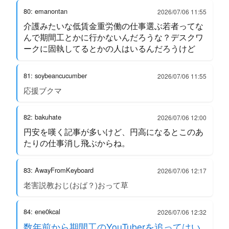
80: emanontan
2026/07/06 11:55
介護みたいな低賃金重労働の仕事選ぶ若者ってな
んで期間工とかに行かないんだろうな？デスクワ
ークに固執してるとかの人はいるんだろうけど
81: soybeancucumber
2026/07/06 11:55
応援ブクマ
82: bakuhate
2026/07/06 12:00
円安を嘆く記事が多いけど、円高になるとこのあ
たりの仕事消し飛ぶからね。
83: AwayFromKeyboard
2026/07/06 12:17
老害説教おじ(おば？)おって草
84: ene0kcal
2026/07/06 12:32
数年前から期間工のYouTuberを追ってはい