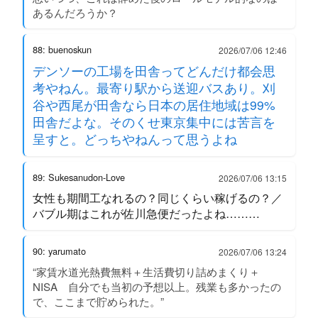
あるんだろうか？
88: buenoskun
2026/07/06 12:46
デンソーの工場を田舎ってどんだけ都会思
考やねん。最寄り駅から送迎バスあり。刈
谷や西尾が田舎なら日本の居住地域は99%
田舎だよな。そのくせ東京集中には苦言を
呈すと。どっちやねんって思うよね
89: Sukesanudon-Love
2026/07/06 13:15
女性も期間工なれるの？同じくらい稼げるの？／
バブル期はこれが佐川急便だったよね………
90: yarumato
2026/07/06 13:24
“家賃水道光熱費無料＋生活費切り詰めまくり＋
NISA 自分でも当初の予想以上。残業も多かったの
で、ここまで貯められた。”