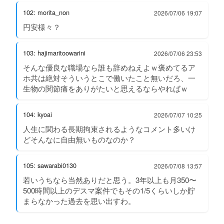
102: morita_non
2026/07/06 19:07
円安様々？
103: hajimaritoowarini
2026/07/06 23:53
そんな優良な職場なら誰も辞めねえよｗ褒めてるア
ホ共は絶対そういうとこで働いたこと無いだろ、一
生物の関節痛をありがたいと思えるならやればｗ
104: kyoai
2026/07/07 10:25
人生に関わる長期拘束されるようなコメント多いけ
どそんなに自由無いものなのか？
105: sawarabi0130
2026/07/08 13:57
若いうちなら当然ありだと思う。3年以上も月350〜
500時間以上のデスマ案件でもその1/5くらいしか貯
まらなかった過去を思い出すわ。