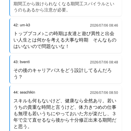
期間工から抜けられなくなる期間工スパイラルとい
うのもあるから注意が必要。
42: um-k3
2026/07/06 08:46
トップブコメ>この時期は友達と遊び異性と出会
い人生とは何かを考える大事な時期 そんなもの
はいないので問題ないな！
43: bventi
2026/07/06 08:48
その後のキャリアパスをどう設計してるんだろ
う？
44: seachikin
2026/07/06 08:50
スキルも何もないけど、健康なら全然あり。若い
うちの貴重な時間と言うけど、体力きつめの仕事
も無理も若いうちにやっておいた方が楽だし、３
年で立て直せるなら後から十分修正出来る期間だ
と思う。