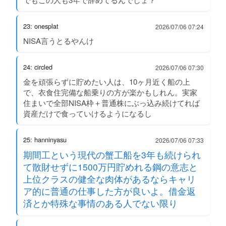
23: onesplat
2026/07/06 07:24
NISA言うとるやんけ
24: circled
2026/07/06 07:30
金を頑張らずに貯めたい人は、10ヶ月近く船の上
で、衣食住完備な船乗りの方が楽かもしれん。実家
住まいで全部NISA枠＋普通株にぶっ込み続けてれば
資産だけで食っていけるようになるし
25: hanninyasu
2026/07/06 07:33
期間工という現代の蟹工船を3年も続けられ
て散財せずに1500万円貯めれる鋼の意志と
上位クラスの健全な肉体があるならキャリ
ア的に普通の仕事した方が良いよ。借金返
済とか特殊な事情のある人でない限り