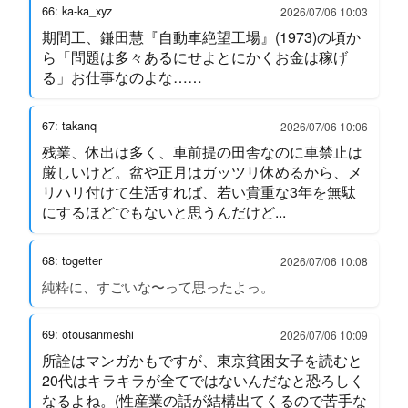
66: ka-ka_xyz
2026/07/06 10:03
期間工、鎌田慧『自動車絶望工場』(1973)の頃か
ら「問題は多々あるにせよとにかくお金は稼げ
る」お仕事なのよな……
67: takanq
2026/07/06 10:06
残業、休出は多く、車前提の田舎なのに車禁止は
厳しいけど。盆や正月はガッツリ休めるから、メ
リハリ付けて生活すれば、若い貴重な3年を無駄
にするほどでもないと思うんだけど...
68: togetter
2026/07/06 10:08
純粋に、すごいな〜って思ったよっ。
69: otousanmeshi
2026/07/06 10:09
所詮はマンガかもですが、東京貧困女子を読むと
20代はキラキラが全てではないんだなと恐ろしく
なるよね。(性産業の話が結構出てくるので苦手な