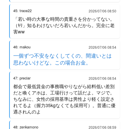
45: trace22
2026/07/06 08:50
「若い時の大事な時間の貴重さを分かってない。
（ｷﾘ」知るわけないだろ若いんだから。完全に老
害ww
46: makou
2026/07/06 08:54
一個ずつ不安をなくしてくの、間違いとは
思わないけどな。この場合お金。
47: preciar
2026/07/06 08:54
都会で最低賃金の事務職やりながら給料低い差別
だと喚くアホは、工場行けって話だよ。マジで。
ちなみに、女性の採用基準は男性より軽く設定さ
れてるよ（握力35kgなくても採用可）。普通に優
遇されんのよ
48: zenkamono
2026/07/06 08:59