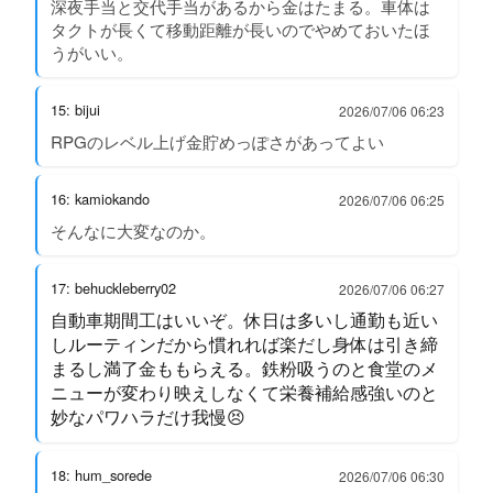
深夜手当と交代手当があるから金はたまる。車体は
タクトが長くて移動距離が長いのでやめておいたほ
うがいい。
15: bijui
2026/07/06 06:23
RPGのレベル上げ金貯めっぽさがあってよい
16: kamiokando
2026/07/06 06:25
そんなに大変なのか。
17: behuckleberry02
2026/07/06 06:27
自動車期間工はいいぞ。休日は多いし通勤も近い
しルーティンだから慣れれば楽だし身体は引き締
まるし満了金ももらえる。鉄粉吸うのと食堂のメ
ニューが変わり映えしなくて栄養補給感強いのと
妙なパワハラだけ我慢😣
18: hum_sorede
2026/07/06 06:30