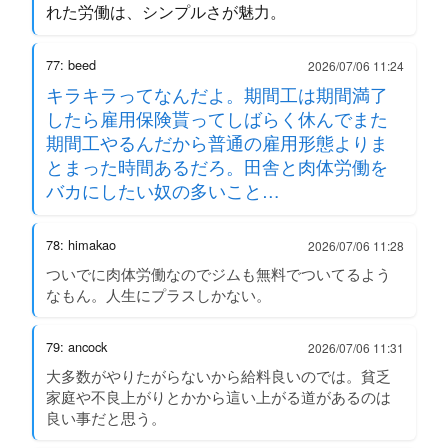
れた労働は、シンプルさが魅力。
77: beed
2026/07/06 11:24
キラキラってなんだよ。期間工は期間満了
したら雇用保険貰ってしばらく休んでまた
期間工やるんだから普通の雇用形態よりま
とまった時間あるだろ。田舎と肉体労働を
バカにしたい奴の多いこと…
78: himakao
2026/07/06 11:28
ついでに肉体労働なのでジムも無料でついてるよう
なもん。人生にプラスしかない。
79: ancock
2026/07/06 11:31
大多数がやりたがらないから給料良いのでは。貧乏
家庭や不良上がりとかから這い上がる道があるのは
良い事だと思う。