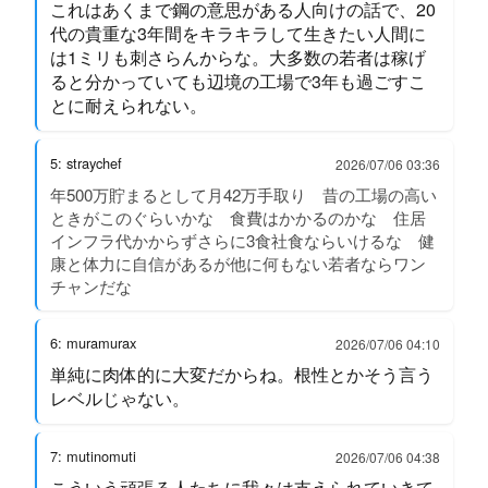
これはあくまで鋼の意思がある人向けの話で、20
代の貴重な3年間をキラキラして生きたい人間に
は1ミリも刺さらんからな。大多数の若者は稼げ
ると分かっていても辺境の工場で3年も過ごすこ
とに耐えられない。
5: straychef
2026/07/06 03:36
年500万貯まるとして月42万手取り 昔の工場の高い
ときがこのぐらいかな 食費はかかるのかな 住居
インフラ代かからずさらに3食社食ならいけるな 健
康と体力に自信があるが他に何もない若者ならワン
チャンだな
6: muramurax
2026/07/06 04:10
単純に肉体的に大変だからね。根性とかそう言う
レベルじゃない。
7: mutinomuti
2026/07/06 04:38
こういう頑張る人たちに我々は支えられていきて