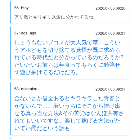
56: btoy
2026/07/06 09:26
アリ派とキリギリス派に分かれてるね。
57: aga_aga
2026/07/06 09:31
しょうもないブコメが大人気で草。こうい
うアホどもを切り捨てる覚悟が既に求めら
れている時代だと分かっているのだろうか?
だいたいお前らは年食ってもろくに勉強せ
ず遊び呆けてるだけだろ。
58: mkotatsu
2026/07/06 09:31
金ないとか借金あるとキラキラした青春と
かないんで…、若いうちにそこから抜け出
せる真っ当な方法&その苦労はなんぼ共有さ
れてもいいですな。楽して稼げる方法がた
いてい罠だという話も