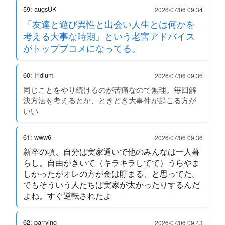
59: augsUK
2026/07/06 09:34
「友達と遊び異性と出会い人生とは何かを
考える大事な時期」という老害アドバイス
がトップブコメになってる。
60: Iridium
2026/07/06 09:36
同じことをやり続けるのが苦痛なので無理。毎回解
決方法を考えるとか、ときどき大事件が起こる方が
いい
61: www6
2026/07/06 09:36
新卒の頃、自分は実家通いで他のみんなは一人暮
らし。自由がきいて（キラキラしてて）うらやま
しかったがオレの方が金は貯まる、と思ってた。
でもそういう人たちは実家が太かったりするんだ
よね。すぐ逆転されたよ
62: parrying
2026/07/06 09:43