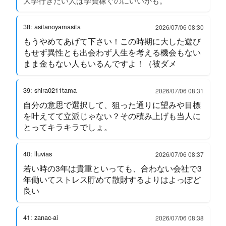
大学行きたい人は学費稼ぐのにいいかも。
38: asitanoyamasita
2026/07/06 08:30
もうやめてあげて下さい！この時期に大した遊び
もせず異性とも出会わず人生を考える機会もない
まま金もない人もいるんですよ！（被ダメ
39: shira0211tama
2026/07/06 08:31
自分の意思で選択して、狙った通りに望みや目標
を叶えてて立派じゃない？その積み上げも当人に
とってキラキラでしょ。
40: lluvias
2026/07/06 08:37
若い時の3年は貴重といっても、合わない会社で3
年働いてストレス貯めて散財するよりはよっぽど
良い
41: zanac-ai
2026/07/06 08:38