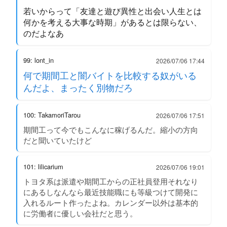
若いからって「友達と遊び異性と出会い人生とは
何かを考える大事な時期」があるとは限らない、
のだよなあ
99: lont_in
2026/07/06 17:44
何で期間工と闇バイトを比較する奴がいる
んだよ、まったく別物だろ
100: TakamoriTarou
2026/07/06 17:51
期間工って今でもこんなに稼げるんだ。縮小の方向
だと聞いていたけど
101: lilicarium
2026/07/06 19:01
トヨタ系は派遣や期間工からの正社員登用それなり
にあるしなんなら最近技能職にも等級つけて開発に
入れるルート作ったよね。カレンダー以外は基本的
に労働者に優しい会社だと思う。