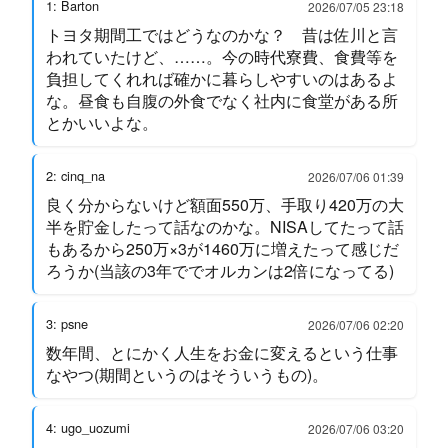
1: Barton
2026/07/05 23:18
トヨタ期間工ではどうなのかな？ 昔は佐川と言
われていたけど、……。今の時代寮費、食費等を
負担してくれれば確かに暮らしやすいのはあるよ
な。昼食も自腹の外食でなく社内に食堂がある所
とかいいよな。
2: cinq_na
2026/07/06 01:39
良く分からないけど額面550万、手取り420万の大
半を貯金したって話なのかな。NISAしてたって話
もあるから250万×3が1460万に増えたって感じだ
ろうか(当該の3年ででオルカンは2倍になってる)
3: psne
2026/07/06 02:20
数年間、とにかく人生をお金に変えるという仕事
なやつ(期間というのはそういうもの)。
4: ugo_uozumi
2026/07/06 03:20