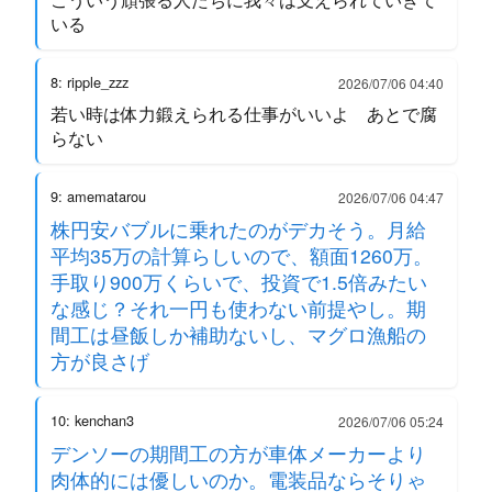
いる
8: ripple_zzz
2026/07/06 04:40
若い時は体力鍛えられる仕事がいいよ あとで腐
らない
9: amematarou
2026/07/06 04:47
株円安バブルに乗れたのがデカそう。月給
平均35万の計算らしいので、額面1260万。
手取り900万くらいで、投資で1.5倍みたい
な感じ？それ一円も使わない前提やし。期
間工は昼飯しか補助ないし、マグロ漁船の
方が良さげ
10: kenchan3
2026/07/06 05:24
デンソーの期間工の方が車体メーカーより
肉体的には優しいのか。電装品ならそりゃ