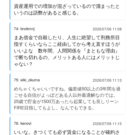
資産運用での増加が混ざっているので溜まったと
いうのは語弊があると感じる。
74: bnckmnj
2026/07/06 11:08
まあ借金で自殺したり、人生に絶望して刑務所目
指すくらいならここ経由してから考え直すほうが
いいよな 数年間、人間関係を『まともな理由』
で断ち切れるの、メリットある人にはメリットじ
ゃない？
75: eiki_okuma
2026/07/06 11:13
めちゃくちゃいいですね。偏差値50以上の3年間を過
ごせる自信がよっぽどある人以外最適解なのでは。
25歳で貯金が1500万あったら起業しても良しリーン
FIRE目指してもよし。なんでもできる。
76: kenovi
2026/07/06 11:15
いいな。きつくても必ず賃金になることが確約さ