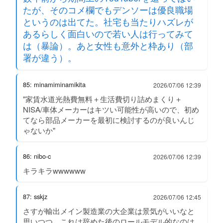
たが、そのコメ欄でもデンソーは優良職場
というのは出てた。社宅も当たりハズレが
あるらしく面白いので若い人は行ってみて
は（暴論）。あと女性も意外と枠あり（部
署が違う）。
85: minamiminamikita
2026/07/06 12:39
"家賃水道光熱費無料＋生活費切り詰めまくり＋
NISA/車体メーカーはキツい可能性が高いので、初め
てなら部品メーカーを最初に検討するのが良いんじ
ゃないか"
86: nibo-c
2026/07/06 12:39
キラキラwwwwww
87: sskjz
2026/07/06 12:45
さすが輸出メイン製造業の大企業は景気がいいなと
思いつつ、これは辞めた後のロールモデル的なのは