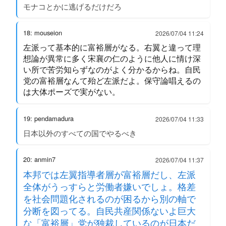
モナコとかに逃げるだけだろ
18: mouseion
2026/07/04 11:24
左派って基本的に富裕層がなる。右翼と違って理
想論が異常に多く宋襄の仁のように他人に情け深
い所で苦労知らずなのがよく分かるからね。自民
党の富裕層なんて殆ど左派だよ。保守論唱えるの
は大体ポーズで実がない。
19: pendamadura
2026/07/04 11:33
日本以外のすべての国でやるべき
20: anmin7
2026/07/04 11:37
本邦では左翼指導者層が富裕層だし、左派
全体がうっすらと労働者嫌いでしょ。格差
を社会問題化されるのが困るから別の軸で
分断を図ってる。自民共産関係ないよ巨大
な「富裕層」党が独裁しているのが日本だ