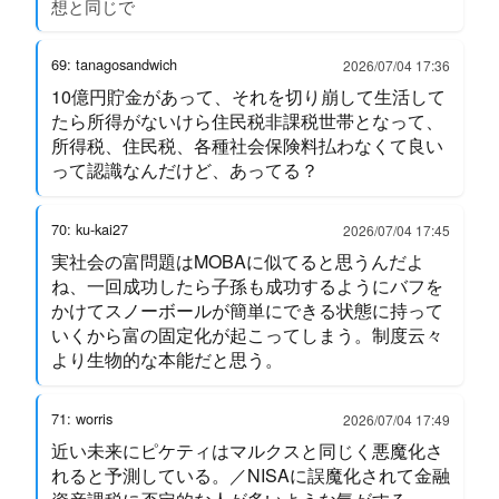
想と同じで
69: tanagosandwich
2026/07/04 17:36
10億円貯金があって、それを切り崩して生活して
たら所得がないけら住民税非課税世帯となって、
所得税、住民税、各種社会保険料払わなくて良い
って認識なんだけど、あってる？
70: ku-kai27
2026/07/04 17:45
実社会の富問題はMOBAに似てると思うんだよ
ね、一回成功したら子孫も成功するようにバフを
かけてスノーボールが簡単にできる状態に持って
いくから富の固定化が起こってしまう。制度云々
より生物的な本能だと思う。
71: worris
2026/07/04 17:49
近い未来にピケティはマルクスと同じく悪魔化さ
れると予測している。／NISAに誤魔化されて金融