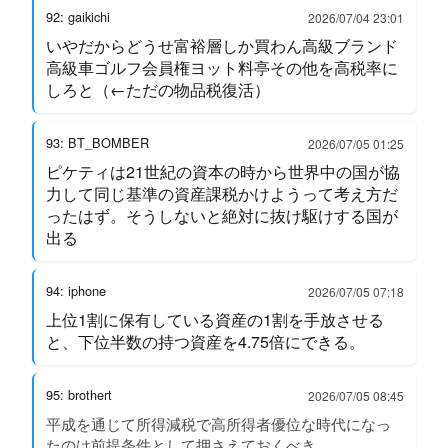
92: gaikichi
2026/07/04 23:01
いやだからどうせ富裕層しか買わん高級ブランド
高級車ゴルフ会員権ヨット料亭その他を高税率に
しろと（←ただの物品税復活）
93: BT_BOMBER
2026/07/05 01:25
ピケティは21世紀の資本の時から世界中の国が協
力して同じ基準の資産課税かけようって考え方だ
ったはず。そうしないと絶対に抜け駆けする国が
出る
94: iphone
2026/07/05 07:18
上位1割に保有している資産の1割を手放させる
と、下位半数の持つ資産を4.75倍にできる。
95: brothert
2026/07/05 08:45
平成を通じて所得減税で高所得者優位な時代になっ
たのは前提条件として押さえておくべき