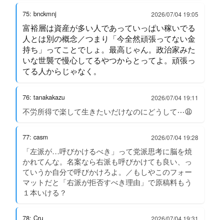
75: bnckmnj
2026/07/04 19:05
富裕層は資産が多い人であっていっぱい稼いでる
人とは別の概念／つまり「今全然頑張ってない金
持ち」ってことでしょ。最高じゃん。政治家みた
いな世襲で慢心してるやつからとってよ。頑張っ
てる人からじゃなく。
76: tanakakazu
2026/07/04 19:11
不労所得で楽して生きたいだけなのにどうして⋯😩
77: casm
2026/07/04 19:28
「左派が…呼びかけるべき」って党派思考に脳を焼
かれてんな。名案なら右派も呼びかけても良い、っ
ていうか自分で呼びかけろよ。／もしやこのフォー
マットだと「右派が拒否すべき理由」で原稿料もう
１本いける？
78: Cru
2026/07/04 19:31