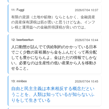
11: Fuggi
2026/07/04 10:37
有限の資源（土地や鉱物）ならともかく、金融資産
の資産保有課税は筋が悪いと思うけどなあ。インフ
レ税と運用益への金融所得課税が良いのでは。
12: beerbeerkun
2026/07/04 10:44
人口動態が詰んでて供給制約のかかっている日本
でごく少数の富裕層から金をふんだくって再分配
しても豊かにならんよ。金はただの情報でしかな
い。必要なのは生産性の低い産業から人を移動さ
せること。
13: minboo
2026/07/04 10:45
自由と民主主義は本来相反する概念だとい
うことを、人類は知っているが知らないふ
りをして生きている