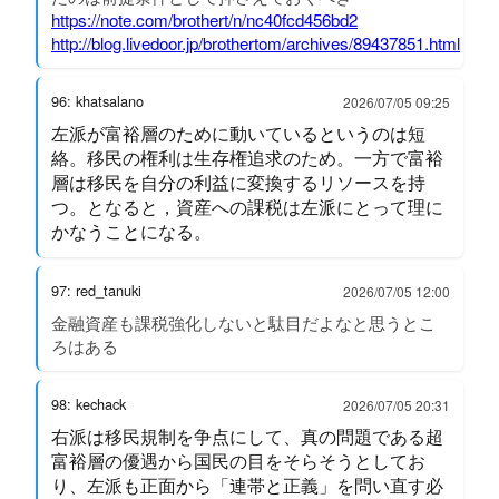
https://note.com/brothert/n/nc40fcd456bd2
http://blog.livedoor.jp/brothertom/archives/89437851.html
96: khatsalano
2026/07/05 09:25
左派が富裕層のために動いているというのは短
絡。移民の権利は生存権追求のため。一方で富裕
層は移民を自分の利益に変換するリソースを持
つ。となると，資産への課税は左派にとって理に
かなうことになる。
97: red_tanuki
2026/07/05 12:00
金融資産も課税強化しないと駄目だよなと思うとこ
ろはある
98: kechack
2026/07/05 20:31
右派は移民規制を争点にして、真の問題である超
富裕層の優遇から国民の目をそらそうとしてお
り、左派も正面から「連帯と正義」を問い直す必