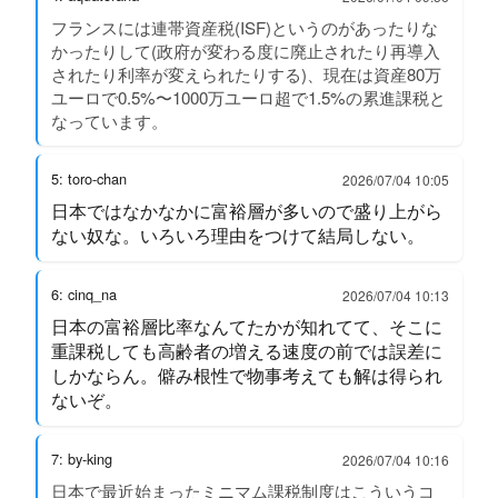
フランスには連帯資産税(ISF)というのがあったりな
かったりして(政府が変わる度に廃止されたり再導入
されたり利率が変えられたりする)、現在は資産80万
ユーロで0.5%〜1000万ユーロ超で1.5%の累進課税と
なっています。
5: toro-chan
2026/07/04 10:05
日本ではなかなかに富裕層が多いので盛り上がら
ない奴な。いろいろ理由をつけて結局しない。
6: cinq_na
2026/07/04 10:13
日本の富裕層比率なんてたかが知れてて、そこに
重課税しても高齢者の増える速度の前では誤差に
しかならん。僻み根性で物事考えても解は得られ
ないぞ。
7: by-king
2026/07/04 10:16
日本で最近始まったミニマム課税制度はこういうコ