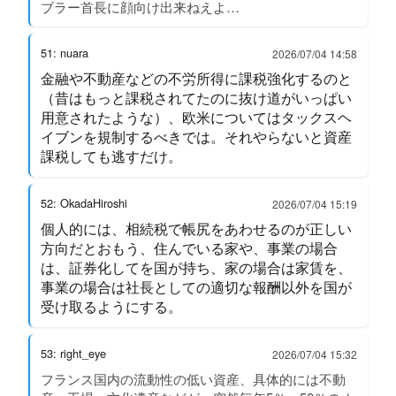
ブラー首長に顔向け出来ねえよ…
51: nuara
2026/07/04 14:58
金融や不動産などの不労所得に課税強化するのと
（昔はもっと課税されてたのに抜け道がいっぱい
用意されたような）、欧米についてはタックスヘ
イブンを規制するべきでは。それやらないと資産
課税しても逃すだけ。
52: OkadaHiroshi
2026/07/04 15:19
個人的には、相続税で帳尻をあわせるのが正しい
方向だとおもう、住んでいる家や、事業の場合
は、証券化してを国が持ち、家の場合は家賃を、
事業の場合は社長としての適切な報酬以外を国が
受け取るようにする。
53: right_eye
2026/07/04 15:32
フランス国内の流動性の低い資産、具体的には不動