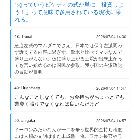
r>gっていうピケティの式が単に「投資しよ
う！」って意味で多用されている現状に呆
れる。
48: T-anal
2026/07/04 14:30
急進左派のマムダニでさえ、日本では保守左派問わ
ず訴えてる内容に過ぎず、欧米と比べてマシなんで
盛り上がらない。仮に盛り上がる土壌が出来上がっ
ても言い始めるのは国民か参政。我が国の左派政党
の言動が自明。
49: UriahHeep
2026/07/04 14:47
こんなことしなくても、お金持ちがちょっとでも
業突く張りでなくなれば良いんだけど。
50: anigoka
2026/07/04 14:57
イーロンみたいなんが一二を争う世界的金持ち程度
には人類の文明はまだ未成熟 俺、ラオン長官やラ