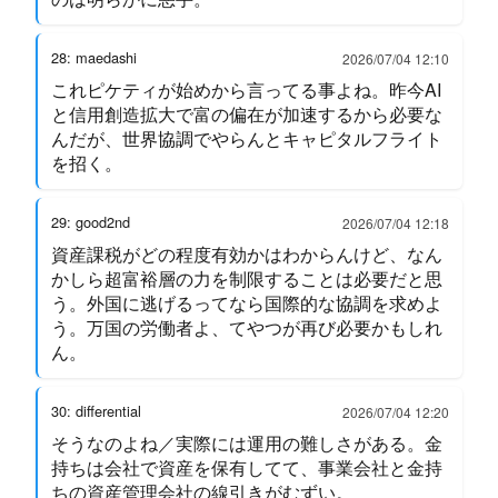
28: maedashi
2026/07/04 12:10
これピケティが始めから言ってる事よね。昨今AI
と信用創造拡大で富の偏在が加速するから必要な
んだが、世界協調でやらんとキャピタルフライト
を招く。
29: good2nd
2026/07/04 12:18
資産課税がどの程度有効かはわからんけど、なん
かしら超富裕層の力を制限することは必要だと思
う。外国に逃げるってなら国際的な協調を求めよ
う。万国の労働者よ、てやつが再び必要かもしれ
ん。
30: differential
2026/07/04 12:20
そうなのよね／実際には運用の難しさがある。金
持ちは会社で資産を保有してて、事業会社と金持
ちの資産管理会社の線引きがむずい。