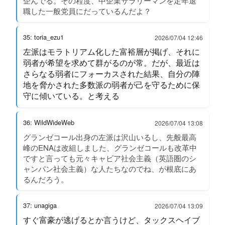
企んでる。その程度、中企業サラリーマンを定年退
職した一般党員にだっているんだよ？
35: toria_ezu1
2026/07/04 12:46
左派はモラトリアム化した富裕層が掲げ、それに
弱者が希望を求めて群がるのが常。だが、最近は
さらなる弱者にフォーカスされた結果、自分の陣
地を脅かされた多数派の弱者が己を守るために保
守に傾いている。と考える
36: WildWideWeb
2026/07/04 13:08
グランゼコール出身の左派は沢山いるし、先般最高
峰のENAは改組しました、グランゼコールも改革中
ですと言っても元々キャビア社会主義（英語圏のシ
ャンパン社会主義）な人たちなのでね、が根底にあ
るんだろう。
37: unagiga
2026/07/04 13:09
すぐ富豪が逃げるとか言うけど、タックスヘイブ