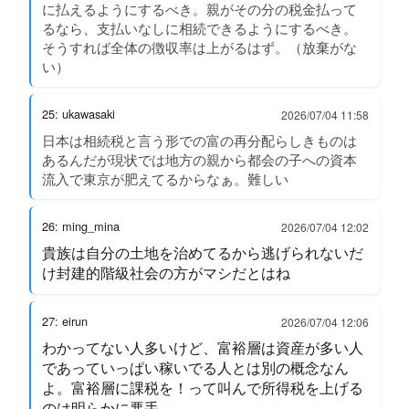
に払えるようにするべき。親がその分の税金払って
るなら、支払いなしに相続できるようにするべき。
そうすれば全体の徴収率は上がるはず。（放棄がな
い）
25: ukawasaki
2026/07/04 11:58
日本は相続税と言う形での富の再分配らしきものは
あるんだが現状では地方の親から都会の子への資本
流入で東京が肥えてるからなぁ。難しい
26: ming_mina
2026/07/04 12:02
貴族は自分の土地を治めてるから逃げられないだ
け封建的階級社会の方がマシだとはね
27: eirun
2026/07/04 12:06
わかってない人多いけど、富裕層は資産が多い人
であっていっぱい稼いでる人とは別の概念なん
よ。富裕層に課税を！って叫んで所得税を上げる
のは明らかに悪手。