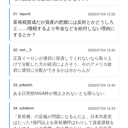
31: repunit
2026/07/04 12:35
富裕税賛成だが資産の把握には反対とかどうしろ
と……/徴税するより年金などを給付しない理由に
するとか？
32: nori__3
2026/07/04 12:40
正直イーロンが適切に投資してくれないなら取り上
げて分配した方が経済によさそう。今のアメリカ政
府に適切に分配ができるかは分からんが
33: pribetch
2026/07/04 12:40
ある日突然NISA枠が廃止されないとも限らない
34: xufeiknm
2026/07/04 12:43
「富裕層」の定義が問題になるんだよ。日本共産党
はたった1億円以上を富裕層呼ばわりして資産課税を