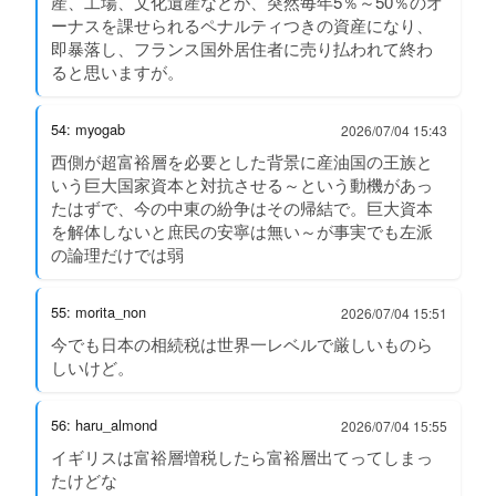
産、工場、文化遺産などが、突然毎年5％～50％のオ
ーナスを課せられるペナルティつきの資産になり、
即暴落し、フランス国外居住者に売り払われて終わ
ると思いますが。
54: myogab
2026/07/04 15:43
西側が超富裕層を必要とした背景に産油国の王族と
いう巨大国家資本と対抗させる～という動機があっ
たはずで、今の中東の紛争はその帰結で。巨大資本
を解体しないと庶民の安寧は無い～が事実でも左派
の論理だけでは弱
55: morita_non
2026/07/04 15:51
今でも日本の相続税は世界一レベルで厳しいものら
しいけど。
56: haru_almond
2026/07/04 15:55
イギリスは富裕層増税したら富裕層出てってしまっ
たけどな