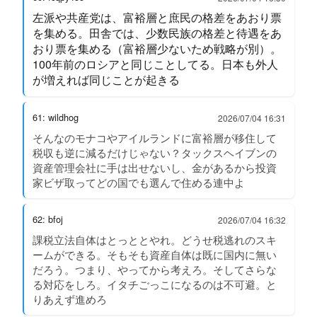
左派や共産党は、富裕層と庶民の格差をあおり票
を集める。田舎では、少数民族の格差と待遇をあ
おり票を集める（富裕層少ないため戦略が別）。
100年前のロシアと同じことしてる。日本も外人
が増えれば同じことが起きる
61: wildhog
2026/07/04 16:31
そんなのモナコやアイルランドに富裕層が移住して
税収も逆に減るだけじゃない？タックスヘイブンの
資産管理会社に手は出せないし、金があるから投資
家ビザ取ってどの国でも選んで住める連中よ
62: bfoj
2026/07/04 16:32
課税立法自体はとっととやれ。どうせ税逃れのスキ
ームができる。そもそも資産自体は既に国内に無い
だろう。つまり、やってから考えろ。そしてさらな
る対応をしろ。イタチごっこになるのは不可避。と
りあえず進めろ