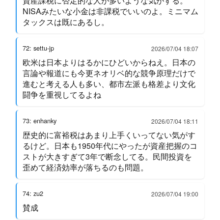
資産課税に否定的な人が多いような気がする。
NISAみたいな小金は非課税でいいのよ。ミニマム
タックスは既にあるし。
72: settu-jp
2026/07/04 18:07
欧米は日本よりはるかにひどいからねえ。日本の
言論や報道にも今更ネオリベ的な競争原理だけで
進むと考える人も多い、都市左派も格差より文化
闘争を重視してるよね
73: enhanky
2026/07/04 18:11
歴史的に富裕税はあまり上手くいってない気がす
るけど。日本も1950年代にやったが資産把握のコ
ストが大きすぎて3年で断念してる。民間投資を
歪めて経済効率が落ちるのも問題。
74: zu2
2026/07/04 19:00
賛成