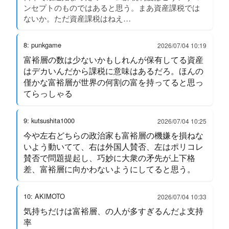
ンセプトのものではあると思う。まあ資産課税では
ないか。ただ資産課税はねえ…
8: punkgame
2026/07/04 10:19
富裕層の数は少ないかもしれんが保有してる資産
はデカいんだから課税に意味はあるだろ。ほんの
僅かな富裕層が世界の何割の富を持ってると思っ
てらっしゃる
9: kutsushita1000
2026/07/04 10:25
今や左右どちらの政治家も富裕層の機嫌を損ねな
いよう動いてて、右は外国人賛否、左はポリコレ
賛否で問題提起し、巧妙に大衆の矛先が上下格
差、富裕層に向かわないようにしてると思う。
10: AKIMOTO
2026/07/04 10:33
気持ちだけは富裕層、の人が多すぎるんだよ支持
率