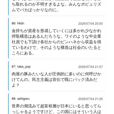
ち取れるのか不明すぎるよな。みんなポピュリズ
ムでバカばっかりなのに。
86: hkdn
2026/07/04 20:50
金持ちが資産を形成していくには多かれ少なかれ
搾取構造はあるんだろうな。ワイのような中企業
社員でも下請け各社からのピンハネから収益を得
ているわけで、そのような構造は社会のいたると
ころにある。
87: taka_pop
2026/07/04 21:07
肉屋の豚みたいな人が圧倒的に多いのに何呼びか
けてんの。民主主義は宣伝で既にパック済みだ
よ？
88: ashigaru
2026/07/04 21:26
世界の潮流みて超富裕層が日本にいると思ってら
っしゃるようですけど、この国にはそういう人は