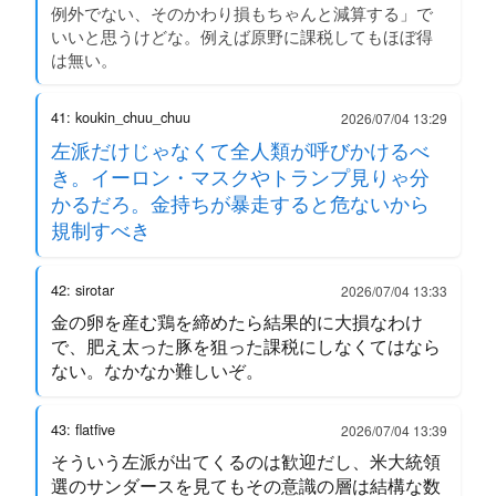
例外でない、そのかわり損もちゃんと減算する」で
いいと思うけどな。例えば原野に課税してもほぼ得
は無い。
41: koukin_chuu_chuu
2026/07/04 13:29
左派だけじゃなくて全人類が呼びかけるべ
き。イーロン・マスクやトランプ見りゃ分
かるだろ。金持ちが暴走すると危ないから
規制すべき
42: sirotar
2026/07/04 13:33
金の卵を産む鶏を締めたら結果的に大損なわけ
で、肥え太った豚を狙った課税にしなくてはなら
ない。なかなか難しいぞ。
43: flatfive
2026/07/04 13:39
そういう左派が出てくるのは歓迎だし、米大統領
選のサンダースを見てもその意識の層は結構な数