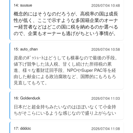
14: suusue
2026/07/04 10:48
概念的にはそうなのだろうが、高税率の国は成長
性が低く、ここで示すような多国籍企業のオーナ
ー経営者などはどこの国に税を納めるのか選べる
ので、企業もオーナーも逃げがちという事情が。
15: auto_chan
2026/07/04 10:58
資産のﾎﾞｯｼｭｰﾄはどうしても横暴なので最後の手段。
値下げ競争した法人税、甘くし続けた所得税の累
進、様々な蓄財迂回手段、NPOやSuper PAC等を経
由した献金による政治腐敗など、国際的にもろもろ
見直してもろて。
16: Goldenduck
2026/07/04 11:03
日本だと超金持ちみたいなのはほぼいなくて小金持
ちがそこらにいるような感じなので盛り上がらない
17: dddcic
2026/07/04 11:08