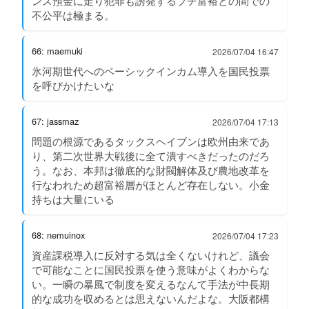
ンス預金に走り犯罪も誘発するプチ富裕との間での
不公平は極まる。
66: maemuki
2026/07/04 16:47
氷河期世代へのベーシックインカム導入を国民投票
を呼びかけたいな
67: jassmaz
2026/07/04 17:13
問題の根源であるタックスヘイブンは欧州由来であ
り、第二次世界大戦後に全て潰すべきだったのだろ
う。なお、本邦は徹底的な財閥解体及び農地改革を
行なわれため超富裕層がほとんど存在しない。小金
持ちは大量にいる
68: nemuinox
2026/07/04 17:23
資産課税導入に反対する気は全くないけれど、議会
で可能なことに国民投票を使う意味がよくわからな
い。一瞬の暴風で制度を変えるなんて手法が中長期
的な成功を収めるとは思えないんだよな。大阪都構