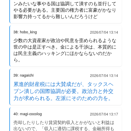
ンみたいな事やる国は協調して潰すのも並行して
やる必要がある。主要国の権力者に富豪がかなり
影響力持ってるから難しいんだろうけど
38: hobo_king
2026/07/04 13:14
少数の大資産家が政治や民意を歪められるような
世の中は是正すべき。金による干渉は、本質的に
は民主主義のハッキングにほかならないのだか
ら。
39: nagaichi
2026/07/04 13:14
累進的財産税には大賛成だが、タックスヘ
ブン潰しの国際協調が必要。政治力と外交
力が求められる。左派にそのための力を。
40: magi-cocolog
2026/07/04 13:17
売却したりしたり賃貸契約収入とかがないと利益は
出ないので、「収入に適切に課税する、金融所得も