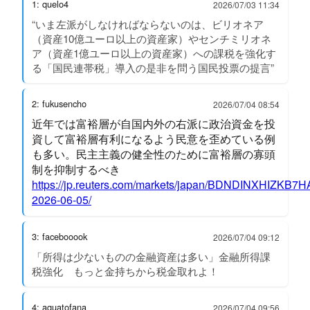
1: quelo4
2026/07/03 11:34
“いま左派がしなければならないのは、ビリオネア
（資産10億ユーロ以上の資産家）やセンチミリオネ
ア（資産1億ユーロ以上の資産家）への課税を強化す
る「国民連帯税」導入の是非を問う国民投票の提言”
2: fukusencho
2026/07/04 08:54
近年では富裕層が自国内外の右派に政治資金を投
資して富裕層有利になるよう民意を歪めている例
も多い。民主主義の健全性のために富裕層の寡頭
制を抑制するべき
https://jp.reuters.com/markets/japan/BDNDINXHIZKB
2026-06-05/
3: facebooook
2026/07/04 09:12
「所得は少ないものの金融資産は多い」金融所得課
税強化 もっと金持ちから税金取れよ！
4: aquatofana
2026/07/04 09:56