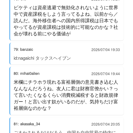
ピケティは資産逃避で無効化されないように世界
中で資産課税をしよう言ってるよね、以前から／
読んだ。海外移住者への国内所得課税は日本でも
やってるが資産課税は技術的に可能なのかな？社
会が壊れる前にやる価値が
79: banzaic
2026/07/04 19:33
id:nagaichi タックスヘイブン
80: mihai0alien
2026/07/04 19:44
米欄にチラホラ現れる富裕層側の意見書き込む人
なんなんだろうね。友人に君は財務官僚かい？っ
て言いたくなるくらい消費税減税すると財政規律
ガー！と言い出す奴がいるのだが、気持ちだけ富
裕層病なのかな？
81: akasaka_34
2026/07/04 20:05
ごまかされるだけだろう。中国を自由貿易の枠内に