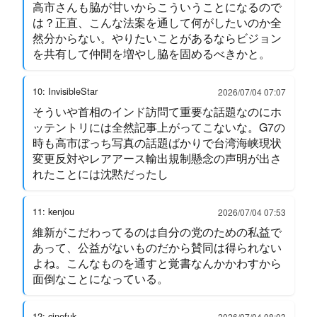
高市さんも脇が甘いからこういうことになるので
は？正直、こんな法案を通して何がしたいのか全
然分からない。やりたいことがあるならビジョン
を共有して仲間を増やし脇を固めるべきかと。
10: InvisibleStar
2026/07/04 07:07
そういや首相のインド訪問て重要な話題なのにホ
ッテントリには全然記事上がってこないな。G7の
時も高市ぼっち写真の話題ばかりで台湾海峡現状
変更反対やレアアース輸出規制懸念の声明が出さ
れたことには沈黙だったし
11: kenjou
2026/07/04 07:53
維新がこだわってるのは自分の党のための私益で
あって、公益がないものだから賛同は得られない
よね。こんなものを通すと覚書なんかかわすから
面倒なことになっている。
12: cinefuk
2026/07/04 08:03