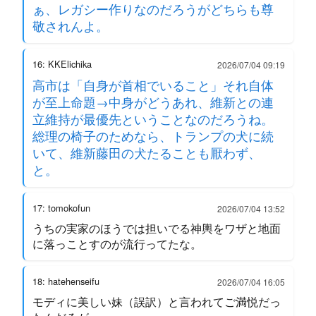
ぁ、レガシー作りなのだろうがどちらも尊
敬されんよ。
16: KKElichika
2026/07/04 09:19
高市は「自身が首相でいること」それ自体
が至上命題→中身がどうあれ、維新との連
立維持が最優先ということなのだろうね。
総理の椅子のためなら、トランプの犬に続
いて、維新藤田の犬たることも厭わず、
と。
17: tomokofun
2026/07/04 13:52
うちの実家のほうでは担いでる神輿をワザと地面
に落っことすのが流行ってたな。
18: hatehenseifu
2026/07/04 16:05
モディに美しい妹（誤訳）と言われてご満悦だっ