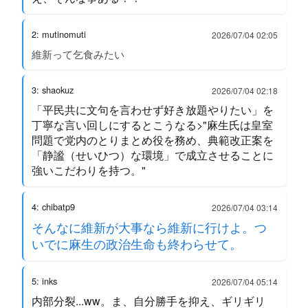
2: mutinomuti
2026/07/04 02:05
維新って乞食みたい
3: shaokuz
2026/07/04 02:18
「平民共に文句を言わせず好き放題やりたい」を
丁寧な言い回しにするとこうなる>"麻生氏は皇室
問題で党内のとりまとめ役を務め、典範改正案を
「静謐（せいひつ）な環境」で成立させることに
強いこだわりを持つ。"
4: chibatp9
2026/07/04 03:14
そんなに維新が大事なら維新に行けよ。つ
いでに麻生の政治生命も終わらせて。
5: inks
2026/07/04 05:14
内部分裂...ww。ま、自分勝手を抑え、ギリギリ