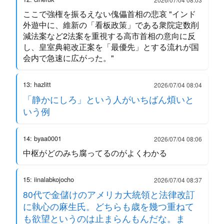
ここで強権を振るえない傀儡首相の悲哀 "インド
外遊中に、維新の「看板政策」である衆院定数削
減法案など2法案を重視する高市首相の意向に反
し、皇室典範改正案を「最優先」とする流れが国
会内で急速に広がった。"
13: hazlitt
2026/07/04 08:04
「静かにしろ」という人がいちばん煩いと
いう例
14: byaa0001
2026/07/04 08:06
中枢がどのみち腐ってるのがよくわかる
15: iinalabkojocho
2026/07/04 08:37
80代で金儲けのアメリカ大統領と法律改訂
に執心の麻生氏。どちらも歳を幾つ重ねて
も欲望というのは止まらんもんだな。ま