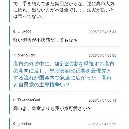
で、手を結んできた集団だからな。逆に高市人気
に怖れ、出ない方が不健全でしょ。法案が良いと
は言ってない。
6: a-lex666
2026/07/04 05:33
軽い御輿が不快感だしてもなぁ
7: bt-shouichi
2026/07/04 06:05
高市の外遊中に、維新2法案を重視する高市
の意向に反し、皇室典範改正案を最優先と
する流れが国会内で急速に広がった。高市
と自民党の主導権争い？
8: TakenokoGod
2026/07/04 06:13
高市よ、皇室よりも我が身可愛さか？
9: grandao
2026/07/04 06:59