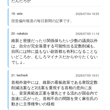
たんだろが
19: xete
2026/07/04 19:55
捏造偏向報道の毎日新聞の記事です。
20: nakakzs
2026/07/05 11:19
維新と密接だったり関係保ちたい少数の議員以外
は、自分が完全落選する可能性出る定数削減も、
自民には特に益もない副首都も有利になることな
いどころか、むしろマイナスだからやりたくない
でしょ。
21: kechack
2026/07/05 19:01
首相外遊中には、維新の看板政策である衆院定数
削減法案など2法案を重視する首相の意向に反
し、皇室典範改正案を優先とする流れが国会内で
急速に広がった。首相不在の間隙を突く麻生氏の
動きに主導権争いの様相