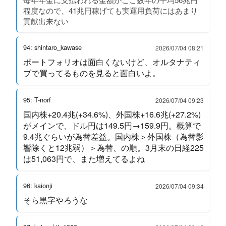
程度なので、41兆円稼げても実運用負荷にはあまり
貢献出来ない
94: shintaro_kawase
2026/07/04 08:21
ポートフォリオは面白くないけど、オルタナティ
ブで買ってるものを見ると面白いよ。
95: T-norf
2026/07/04 09:23
国内株+20.4兆(+34.6%)、外国株+16.6兆(+27.2%)
がメインで、ドル円は149.5円→159.9円。概算で
9.4兆ぐらいが為替差益。国内株＞外国株（為替影
響除くと12兆弱）＞為替、の順。3月末の日経225
は51,063円で、また増えてるよね
96: kaionji
2026/07/04 09:34
そら黒字やろうな