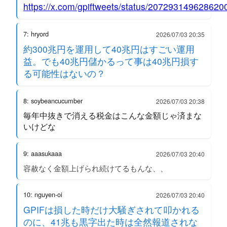
https://x.com/gpiftweets/status/207293149628620
7: hryord
2026/07/03 20:35
約300兆円を運用して40兆円はすごい運用
益。でも40兆円儲かるって事は40兆円損す
る可能性はないの？
8: soybeancucumber
2026/07/03 20:38
毎年中抜きで消える税金はこんな金額じゃ済まな
いけどな
9: aaasukaaa
2026/07/03 20:40
容赦なく金額上げられ続けてるもんな、、
10: nguyen-oi
2026/07/03 20:40
GPIFは損した時だけ大騒ぎされて叩かれる
のに、41兆も黒字出た時は全然報道されな