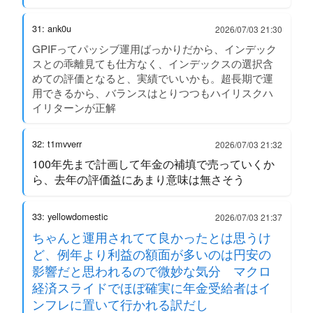
31: ank0u
2026/07/03 21:30
GPIFってパッシブ運用ばっかりだから、インデック
スとの乖離見ても仕方なく、インデックスの選択含
めての評価となると、実績でいいかも。超長期で運
用できるから、バランスはとりつつもハイリスクハ
イリターンが正解
32: t1mvverr
2026/07/03 21:32
100年先まで計画して年金の補填で売っていくか
ら、去年の評価益にあまり意味は無さそう
33: yellowdomestic
2026/07/03 21:37
ちゃんと運用されてて良かったとは思うけ
ど、例年より利益の額面が多いのは円安の
影響だと思われるので微妙な気分 マクロ
経済スライドでほぼ確実に年金受給者はイ
ンフレに置いて行かれる訳だし