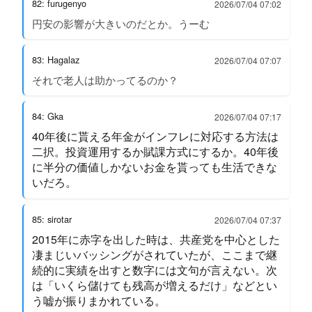
82: furugenyo
2026/07/04 07:02
円安の影響が大きいのだとか。うーむ
83: Hagalaz
2026/07/04 07:07
それで老人は助かってるのか？
84: Gka
2026/07/04 07:17
40年後に貰える年金がインフレに対応する方法は
二択。投資運用するか賦課方式にするか。40年後
に半分の価値しかないお金を貰っても生活できな
いだろ。
85: sirotar
2026/07/04 07:37
2015年に赤字を出した時は、共産党を中心とした
凄まじいバッシングがされていたが、ここまで継
続的に実績を出すと数字には文句が言えない。次
は「いくら儲けても残高が増えるだけ」などとい
う嘘が振りまかれている。