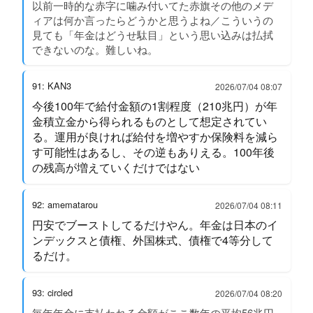
以前一時的な赤字に噛み付いてた赤旗その他のメデ
ィアは何か言ったらどうかと思うよね／こういうの
見ても「年金はどうせ駄目」という思い込みは払拭
できないのな。難しいね。
91: KAN3
2026/07/04 08:07
今後100年で給付金額の1割程度（210兆円）が年
金積立金から得られるものとして想定されてい
る。運用が良ければ給付を増やすか保険料を減ら
す可能性はあるし、その逆もありえる。100年後
の残高が増えていくだけではない
92: amematarou
2026/07/04 08:11
円安でブーストしてるだけやん。年金は日本のイ
ンデックスと債権、外国株式、債権で4等分して
るだけ。
93: circled
2026/07/04 08:20
毎年年金に支払われる金額がここ数年の平均56兆円