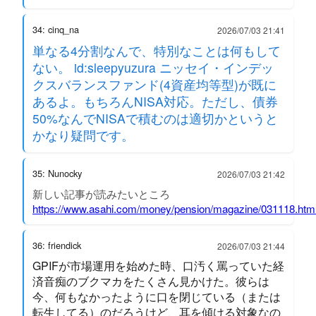
34: cinq_na
2026/07/03 21:41
単なる4分割なんで、特別なことは何もして
ない。 id:sleepyuzura ニッセイ・インデッ
クスバランスファンド(4資産均等型)が既に
あるよ。もちろんNISA対応。ただし、債券
50%なんでNISAで積むのは適切かというと
かなり疑問です。
35: Nunocky
2026/07/03 21:42
新しい記事が読みたいところ
https://www.asahi.com/money/pension/magazine/031118.htm
36: friendick
2026/07/03 21:44
GPIFが市場運用を始めた時、口汚く罵っていた経
済音痴のブクマカをたくさん見かけた。彼らは
今、何もなかったように口を閉じている（または
転生してる）のだろうけど、耳を傾ける対象なの