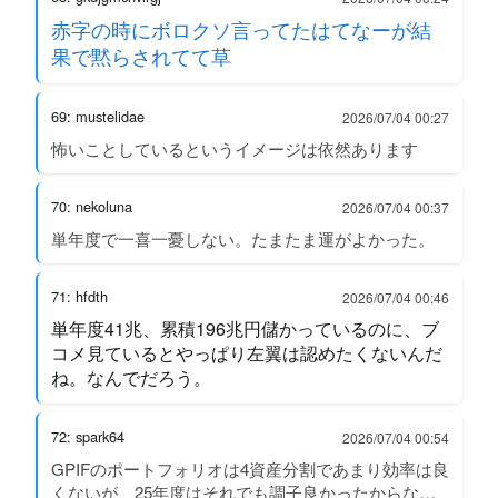
赤字の時にボロクソ言ってたはてなーが結
果で黙らされてて草
69: mustelidae
2026/07/04 00:27
怖いことしているというイメージは依然あります
70: nekoluna
2026/07/04 00:37
単年度で一喜一憂しない。たまたま運がよかった。
71: hfdth
2026/07/04 00:46
単年度41兆、累積196兆円儲かっているのに、ブ
コメ見ているとやっぱり左翼は認めたくないんだ
ね。なんでだろう。
72: spark64
2026/07/04 00:54
GPIFのポートフォリオは4資産分割であまり効率は良
くないが、25年度はそれでも調子良かったからな…