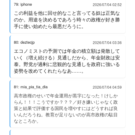
79: iphone
2026/07/04 02:52
この利益を他に回せ的なこと言ってる奴は正気な
のか。用途を決めるであろう時々の政権が好き勝
手に使い始めたら最悪だろうに。
80: deztecjp
2026/07/04 03:36
エコノミストの予測では年金の積立額は発散して
いく（増え続ける）見通しだから、年金財政は安
泰。野党が過剰に悲観的な見通しを政府に強いる
姿勢を改めてくれたらなあ……。
81: mia_pia_tia_dia
2026/07/04 04:59
高市政権のせいで年金運用が黒字になった！けしか
らん！！！こうですか？？？／好き嫌いじゃなく政
策と結果で評価する国民を増やすにはどうすれば良
いんだろうね。教育が足りないのが高市政権の駄目
なところか。