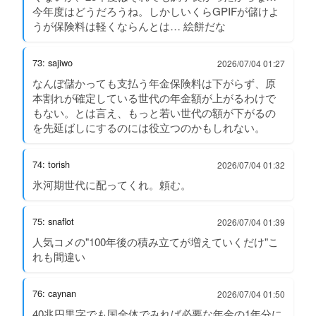
今年度はどうだろうね。しかしいくらGPIFが儲けよ
うが保険料は軽くならんとは… 絵餅だな
73: sajiwo
2026/07/04 01:27
なんぼ儲かっても支払う年金保険料は下がらず、原
本割れが確定している世代の年金額が上がるわけで
もない。とは言え、もっと若い世代の額が下がるの
を先延ばしにするのには役立つのかもしれない。
74: torish
2026/07/04 01:32
氷河期世代に配ってくれ。頼む。
75: snaflot
2026/07/04 01:39
人気コメの"100年後の積み立てが増えていくだけ"こ
れも間違い
76: caynan
2026/07/04 01:50
40兆円黒字でも国全体でみれば必要な年金の1年分に