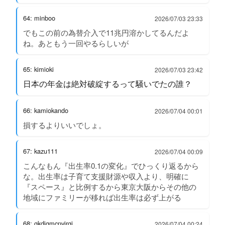
64: minboo
2026/07/03 23:33
でもこの前の為替介入で11兆円溶かしてるんだよ
ね。あともう一回やるらしいが
65: kimioki
2026/07/03 23:42
日本の年金は絶対破綻するって騒いでたの誰？
66: kamiokando
2026/07/04 00:01
損するよりいいでしょ。
67: kazu111
2026/07/04 00:09
こんなもん『出生率0.1の変化』でひっくり返るから
な。出生率は子育て支援財源や収入より、明確に
『スペース』と比例するから東京大阪からその他の
地域にファミリーが移れば出生率は必ず上がる
68: gkdjgmcnvirgj
2026/07/04 00:24