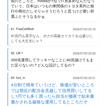
視のところと、nvidiaが1位でIT系多めなんだなっ
ていう。日本はいつもの車関係のトヨタ系列と銀
行や商社だしそりゃそうだろうと思うけど硬い所
選ぶとそうなるかぁ
61: FreeCatWork
2026/07/03 23:18
41兆円も黒字なら、ボクの高級カリカリを山盛りに
しても大丈夫にゃ？
62: LM-7
2026/07/03 23:26
300兆運用してラッキーなことに40兆儲けてもま
だ足りないの？どんな設計してるの？
63: lont_in
2026/07/03 23:31
4分割で簡単ていうけど、株価が安いところ
では期近の配当金見越して信用買いしてる
し1円でも多く買ったら担当が徹夜で始末書
書かされる厳格な運用してるところだぞ