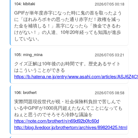
104: kibitaki
2026/07/05 00:18
GPIFが単年度赤字になった時に鬼の首を取ったよう
に「ほれみろボキの思った通り赤字だ！政権を減っ
た金を補填しる！」黒字になったら「換金できるわ
けがない！」の人達、10年20年経っても知識が進歩
していない。
105: ming_mina
2026/07/05 03:21
クイズ正解は10年後のお時間です。歴史あるサイト
はこういうことができる
https://b.hatena.ne.jp/entry/www.asahi.com/articles/ASJ6Z
106: brothert
2026/07/05 08:58
実際問題現役世代が税・社会保険料負担で苦しんで
いる中GPIFが1000兆円超えたなんてことになっても
ねぇと思うのでそろそろ冷静な議論を
https://note.com/brothert/n/n69d92b0fc60d
http://blog.livedoor.jp/brothertom/archives/89820425.html