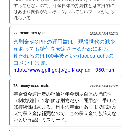
すらならないので、年金自体の持続性とは本質的に
はあまり関係がない事に気づいてないブコメがちら
ほらいる
77: hirata_yasuyuki
2026/07/04 02:13
余剰金やGPIFの運用益は、現役世代の減少
があっても給付を安定させるためにある。
使われるのは100年後というlacucarachaの
コメントは嘘。
https://www.gpif.go.jp/gpif/faq/faq-1050.html
78: anonymous_male
2026/07/04 02:25
年金資金運用者の評価と年金制度自体の持続性
（制度設計）の評価は別物だが、運用が上手けれ
ば持続性は高まる。日本の年金はあくまで賦課方
式で積立金は補完なので、この積立金でも賄えな
いという話はミスリード。