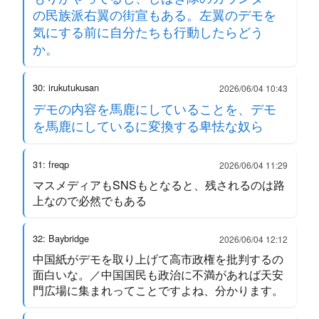
の民族派右翼の街宣もある。左翼のデモを
気にする前に自分たちも行動したらどう
か。
30: irukutukusan
2026/06/04 10:43
デモの内容を馬鹿にしていることを、デモ
を馬鹿にしているに変換する卑怯な奴ら
31: freqp
2026/06/04 11:29
マスメディアもSNSもとなると、残されるのは路
上なので必然でもある
32: Baybridge
2026/06/04 12:12
中国紙がデモを取り上げて高市政権を批判するの
面白いな。／中国国民も政治に不満があれば天安
門広場に集まれってことですよね、分かります。