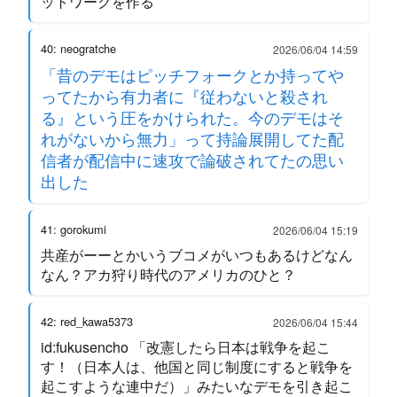
ットワークを作る
40: neogratche
2026/06/04 14:59
「昔のデモはピッチフォークとか持ってや
ってたから有力者に『従わないと殺され
る』という圧をかけられた。今のデモはそ
れがないから無力」って持論展開してた配
信者が配信中に速攻で論破されてたの思い
出した
41: gorokumi
2026/06/04 15:19
共産がーーとかいうブコメがいつもあるけどなん
なん？アカ狩り時代のアメリカのひと？
42: red_kawa5373
2026/06/04 15:44
id:fukusencho 「改憲したら日本は戦争を起こ
す！（日本人は、他国と同じ制度にすると戦争を
起こすような連中だ）」みたいなデモを引き起こ