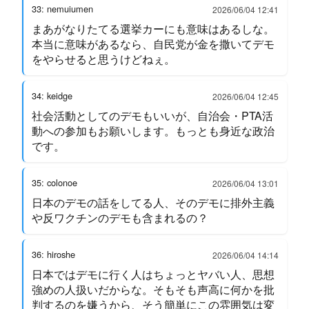
33: nemuiumen
2026/06/04 12:41
まあがなりたてる選挙カーにも意味はあるしな。
本当に意味があるなら、自民党が金を撒いてデモ
をやらせると思うけどねぇ。
34: keidge
2026/06/04 12:45
社会活動としてのデモもいいが、自治会・PTA活
動への参加もお願いします。もっとも身近な政治
です。
35: colonoe
2026/06/04 13:01
日本のデモの話をしてる人、そのデモに排外主義
や反ワクチンのデモも含まれるの？
36: hiroshe
2026/06/04 14:14
日本ではデモに行く人はちょっとヤバい人、思想
強めの人扱いだからな。そもそも声高に何かを批
判するのを嫌うから、そう簡単にこの雰囲気は変