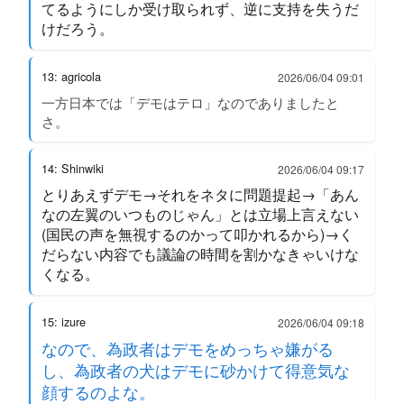
てるようにしか受け取られず、逆に支持を失うだ
けだろう。
13: agricola
2026/06/04 09:01
一方日本では「デモはテロ」なのでありましたと
さ。
14: Shinwiki
2026/06/04 09:17
とりあえずデモ→それをネタに問題提起→「あん
なの左翼のいつものじゃん」とは立場上言えない
(国民の声を無視するのかって叩かれるから)→く
だらない内容でも議論の時間を割かなきゃいけな
くなる。
15: izure
2026/06/04 09:18
なので、為政者はデモをめっちゃ嫌がる
し、為政者の犬はデモに砂かけて得意気な
顔するのよな。