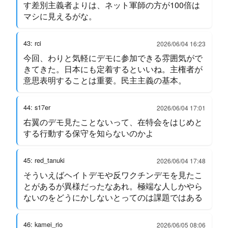
す差別主義者よりは、ネット軍師の方が100倍は
マシに見えるがな。
43: rci
2026/06/04 16:23
今回、わりと気軽にデモに参加できる雰囲気がで
きてきた。日本にも定着するといいね。主権者が
意思表明することは重要。民主主義の基本。
44: s17er
2026/06/04 17:01
右翼のデモ見たことないって、在特会をはじめと
する行動する保守を知らないのかよ
45: red_tanuki
2026/06/04 17:48
そういえばヘイトデモや反ワクチンデモを見たこ
とがあるが異様だったなあれ。極端な人しかやら
ないのをどうにかしないとってのは課題ではある
46: kamei_rio
2026/06/05 08:06