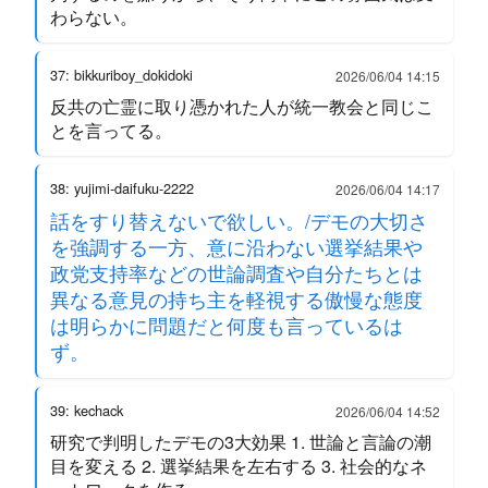
わらない。
37: bikkuriboy_dokidoki
2026/06/04 14:15
反共の亡霊に取り憑かれた人が統一教会と同じこ
とを言ってる。
38: yujimi-daifuku-2222
2026/06/04 14:17
話をすり替えないで欲しい。/デモの大切さ
を強調する一方、意に沿わない選挙結果や
政党支持率などの世論調査や自分たちとは
異なる意見の持ち主を軽視する傲慢な態度
は明らかに問題だと何度も言っているは
ず。
39: kechack
2026/06/04 14:52
研究で判明したデモの3大効果 1. 世論と言論の潮
目を変える 2. 選挙結果を左右する 3. 社会的なネ