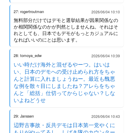
27: rogertroutman
2026/06/04 10:10
無料部分だけではデモと選挙結果が因果関係なの
か相関関係なのかが判然としませんね。それはそ
れとしても、日本でもデモがもっとカジュアルに
なればいいのにとは思います。
28: tomoya_edw
2026/06/04 10:39
いい時だけ海外と混ぜるやーつ。はいは
い、日本のデモへの受け止められ方をちゃ
んと計算に入れましょうねー。最近も醜悪
な例を散々目にしましたね？アレらをちゃ
んと「総括」仕切ってからじゃない？しな
いよねどうせ
29: Janssen
2026/06/04 10:43
辺野古事故・反共デモは日本第一党やくに
もりがやってるし、しばき隊のカウンター