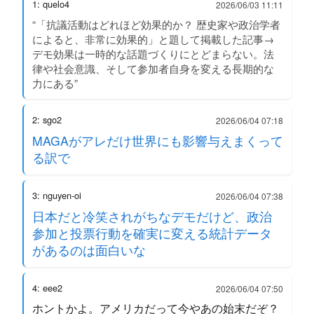
1: quelo4
2026/06/03 11:11
“「抗議活動はどれほど効果的か？ 歴史家や政治学者
によると、非常に効果的」と題して掲載した記事→
デモ効果は一時的な話題づくりにとどまらない。法
律や社会意識、そして参加者自身を変える長期的な
力にある”
2: sgo2
2026/06/04 07:18
MAGAがアレだけ世界にも影響与えまくって
る訳で
3: nguyen-oi
2026/06/04 07:38
日本だと冷笑されがちなデモだけど、政治
参加と投票行動を確実に変える統計データ
があるのは面白いな
4: eee2
2026/06/04 07:50
ホントかよ。アメリカだって今やあの始末だぞ？