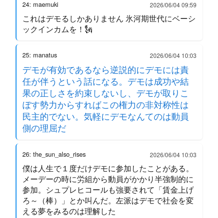
24: maemuki
2026/06/04 09:59
これはデモるしかありません 氷河期世代にベーシ
ックインカムを！🗽
25: manatus
2026/06/04 10:03
デモが有効であるなら逆説的にデモには責
任が伴うという話になる。デモは成功や結
果の正しさを約束しないし、デモが取りこ
ぼす勢力からすればこの権力の非対称性は
民主的でない。気軽にデモなんてのは動員
側の理屈だ
26: the_sun_also_rises
2026/06/04 10:03
僕は人生で１度だけデモに参加したことがある。
メーデーの時に労組から動員がかかり半強制的に
参加。シュプレヒコールも強要されて「賃金上げ
ろ～（棒）」とか叫んだ。左派はデモで社会を変
える夢をみるのは理解した