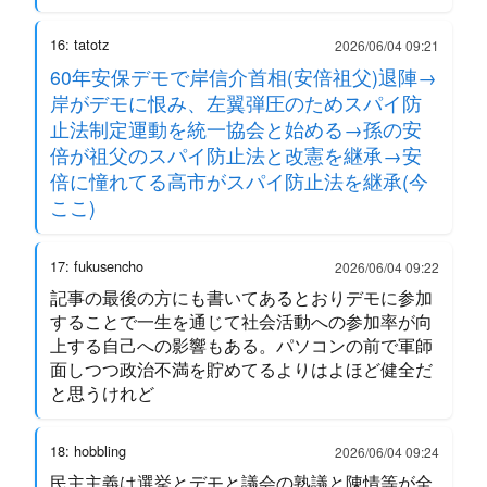
16: tatotz
2026/06/04 09:21
60年安保デモで岸信介首相(安倍祖父)退陣→
岸がデモに恨み、左翼弾圧のためスパイ防
止法制定運動を統一協会と始める→孫の安
倍が祖父のスパイ防止法と改憲を継承→安
倍に憧れてる高市がスパイ防止法を継承(今
ここ)
17: fukusencho
2026/06/04 09:22
記事の最後の方にも書いてあるとおりデモに参加
することで一生を通じて社会活動への参加率が向
上する自己への影響もある。パソコンの前で軍師
面しつつ政治不満を貯めてるよりはよほど健全だ
と思うけれど
18: hobbling
2026/06/04 09:24
民主主義は選挙とデモと議会の熟議と陳情等が全