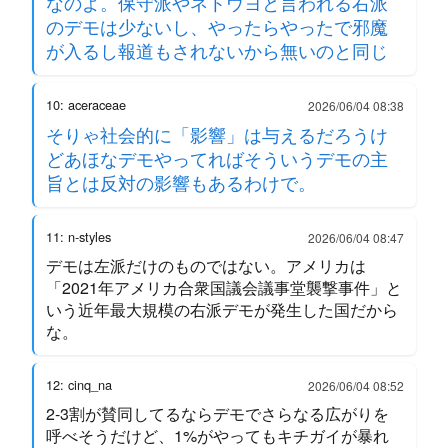
なのよ。保守派やネトウヨと言われる右派
のデモは少ないし、やったらやったで邪魔
が入るし報道もされないから無いのと同じ
10: aceraceae
2026/06/04 08:38
そりゃ社会的に「影響」は与えるだろうけ
どあほなデモやってればそういうデモの主
旨とは反対の影響もあるわけで。
11: n-styles
2026/06/04 08:47
デモは左派だけのものではない。アメリカは
「2021年アメリカ合衆国議会議事堂襲撃事件」と
いう近年最大規模の右派デモが発生した国だから
な。
12: cinq_na
2026/06/04 08:52
2-3割が賛同してるならデモでさらなる広がりを
呼べそうだけど、1%がやってもキチガイが暴れ