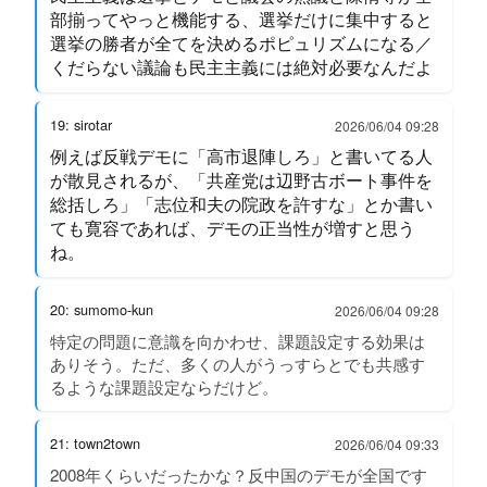
部揃ってやっと機能する、選挙だけに集中すると
選挙の勝者が全てを決めるポピュリズムになる／
くだらない議論も民主主義には絶対必要なんだよ
19: sirotar
2026/06/04 09:28
例えば反戦デモに「高市退陣しろ」と書いてる人
が散見されるが、「共産党は辺野古ボート事件を
総括しろ」「志位和夫の院政を許すな」とか書い
ても寛容であれば、デモの正当性が増すと思う
ね。
20: sumomo-kun
2026/06/04 09:28
特定の問題に意識を向かわせ、課題設定する効果は
ありそう。ただ、多くの人がうっすらとでも共感す
るような課題設定ならだけど。
21: town2town
2026/06/04 09:33
2008年くらいだったかな？反中国のデモが全国です