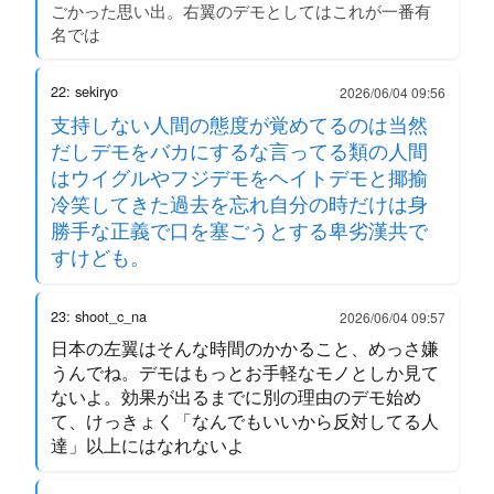
ごかった思い出。右翼のデモとしてはこれが一番有
名では
22: sekiryo
2026/06/04 09:56
支持しない人間の態度が覚めてるのは当然
だしデモをバカにするな言ってる類の人間
はウイグルやフジデモをヘイトデモと揶揄
冷笑してきた過去を忘れ自分の時だけは身
勝手な正義で口を塞ごうとする卑劣漢共で
すけども。
23: shoot_c_na
2026/06/04 09:57
日本の左翼はそんな時間のかかること、めっさ嫌
うんでね。デモはもっとお手軽なモノとしか見て
ないよ。効果が出るまでに別の理由のデモ始め
て、けっきょく「なんでもいいから反対してる人
達」以上にはなれないよ