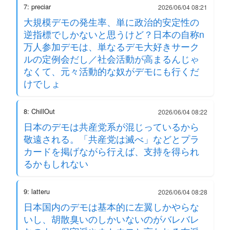
7: preciar
2026/06/04 08:21
大規模デモの発生率、単に政治的安定性の
逆指標でしかないと思うけど？日本の自称n
万人参加デモは、単なるデモ大好きサーク
ルの定例会だし／社会活動が高まるんじゃ
なくて、元々活動的な奴がデモにも行くだ
けでしょ
8: ChillOut
2026/06/04 08:22
日本のデモは共産党系が混じっているから
敬遠される。「共産党は滅べ」などとプラ
カードを掲げながら行えば、支持を得られ
るかもしれない
9: latteru
2026/06/04 08:28
日本国内のデモは基本的に左翼しかやらな
いし、胡散臭いのしかいないのがバレバレ