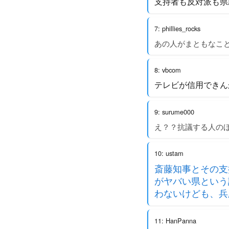
支持者も反対派も県
7: phillies_rocks
あの人がまともなこ
8: vbcom
テレビが信用できん
9: surume000
え？？抗議する人のほ
10: ustam
斎藤知事とその支
がヤバい県という
わないけども、兵
11: HanPanna