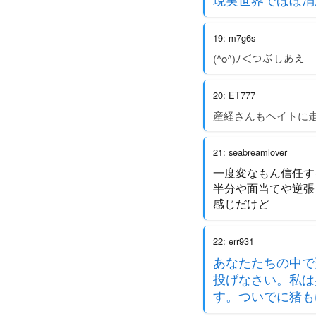
19: m7g6s
(^o^)ﾉ＜つぶしあえー
20: ET777
産経さんもヘイトに
21: seabreamlover
一度変なもん信任す
半分や面当てや逆張り
感じだけど
22: err931
あなたたちの中で
投げなさい。私は
す。ついでに猪も