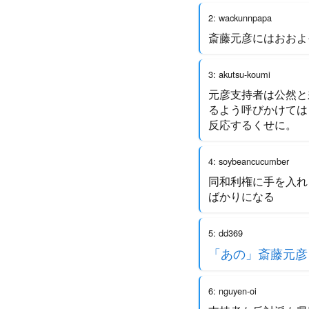
2: wackunnpapa
斎藤元彦にはおおよ
3: akutsu-koumi
元彦支持者は公然と
るよう呼びかけては
反応するくせに。
4: soybeancucumber
同和利権に手を入れ
ばかりになる
5: dd369
「あの」斎藤元彦
6: nguyen-oi