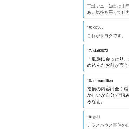
玉城デニー知事に山
あ。気持ち悪くて仕
16: qp365
これがサヨクです。
17: cia62872
「遺族に会ったり、
め込んだお前が言う
18: n_vermillion
指摘の内容は全く厳
かしいが自分で”踏
ろなぁ。
19: gui1
テラスハウス事件の山