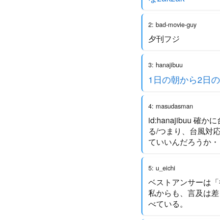
2: bad-movie-guy
夕刊フジ
3: hanajibuu
1日の朝から2日
4: masudasman
id:hanajib
る/つまり、台風対
ていいんだろうか・
5: u_eichi
ベストアンサーは「
私からも、言及は差
べている。