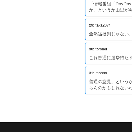
『情報番組「DayD
か。というか山里が
29: taka2071
全然猛批判じゃない
30: toronei
これ普通に選挙待た
31: mohno
普通の意見。というか
らんのかもしれない