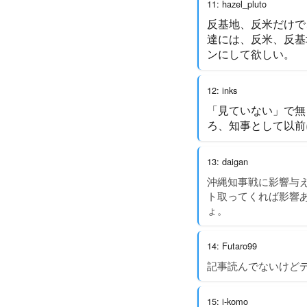
11: hazel_pluto
反基地、反米だけで
達には、反米、反基
ンにして欲しい。
12: inks
「見ていない」で無
ろ、知事として以前
13: daigan
沖縄知事戦に影響与え
ト取ってくれば影響
ょ。
14: Futaro99
記事読んでないけど
15: i-komo