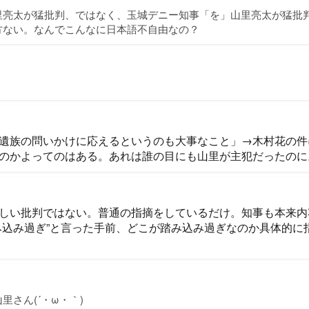
里亮太が猛批判、ではなく、玉城デニー知事「を」山里亮太が猛批
方ない。なんでこんなに日本語不自由なの？
遺族の問いかけに応えるというのも大事なこと」→木村花の件
のかよってのはある。あれは誰の目にも山里が主犯だったのに
しい批判ではない。普通の指摘をしているだけ。知事も本来内
み込み過ぎ”と言った手前、どこが踏み込み過ぎなのか具体的に
里さん(´・ω・｀)