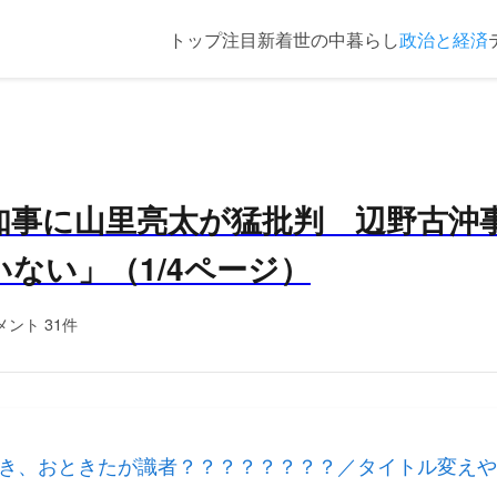
トップ
注目
新着
世の中
暮らし
政治と経済
知事に山里亮太が猛批判 辺野古沖
ない」（1/4ページ）
メント 31件
き、おときたが識者？？？？？？？？／タイトル変えや