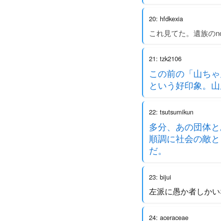
20: hfdkexia
これ見てた。遺族のn
21: tzk2106
この前の「山ちゃ
という好印象。山
22: tsutsumikun
多分、あの団体と
順調に社会の敵と
だ。
23: bijui
左派に愚か者しかい
24: aceraceae