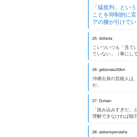
「猛批判」という
ことを抑制的に言
アの腰が引けてい
25: dollarss
こいついつも「見て
ていない」（事にし
26: gebonasu30km
沖縄出身の芸能人は
か。
27: Dursan
「踏み込みすぎだ」
理解できなければ能
28: asitanoyamasita