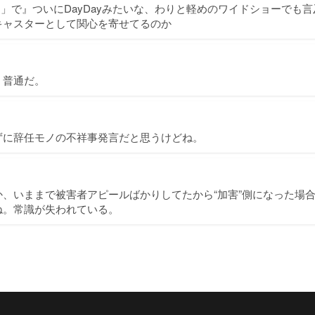
ay.」で』ついにDayDayみたいな、わりと軽めのワイドショーでも
キャスターとして関心を寄せてるのか
。普通だ。
ずに辞任モノの不祥事発言だと思うけどね。
、いままで被害者アピールばかりしてたから“加害”側になった場
ね。常識が失われている。