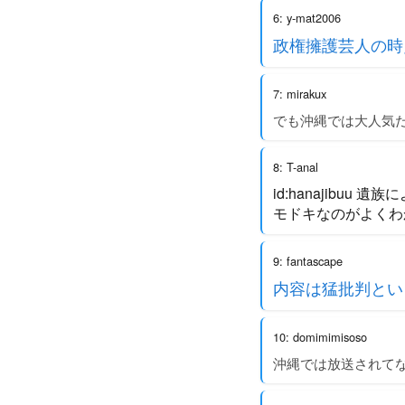
6: y-mat2006
政権擁護芸人の時
7: mirakux
でも沖縄では大人気
8: T-anal
id:hanajibu
モドキなのがよくわ
9: fantascape
内容は猛批判とい
10: domimimisoso
沖縄では放送されて