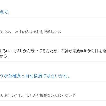
点で。
だからね、本土の人はそれを理解してね
u 遺族によるnoteは3月から続いてるんだが。左翼が遺族noteから
かる。
うか至極真っ当な指摘ではないかな。
ないみたいだし、ほとんど影響ないんじゃない？