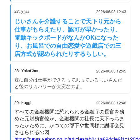
27: y_as
2026/06/03 12:43
じいさんを介護することで天下り元から
仕事がもらえたり、認可が早かったり、
電動キックボードがなんかOKになった
り、お風呂での自由恋愛や遊戯店での三
店方式が認められたりするらしい。
28: YokoChan
2026/06/03 12:45
変に自分は仕事ができるって思っているじいさんだ
と後のリカバリーが大変なのよ。
29: Fuggi
2026/06/03 12:46
すべての金融機関に恐れられる金融庁の長官を務
めた元財務官僚が、金融機関の社長に天下っちま
ったがために、かつての部下や世間様に謝罪会見
させられるの図
https://news.yahoo.co.jp/articles/ab011a89dcfe9f1c12