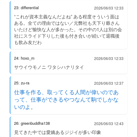
23: differential
2026/06/03 12:33
“これが資本主義なんだよね” ある程度そういう面は
ある。全ての理由ではない／元弊社も天下り爺さん
いたけど愉快な人が多かった。その中の1人は別の会
社にスライド下りした後も付き合いが続いて退職後
も飲み友だわ
24: hoxo_m
2026/06/03 12:33
サウイウモノニ ワタシハナリタイ
25: zu-ra
2026/06/03 12:37
仕事を作る、取ってくる人間が偉いのであ
って、仕事ができるやつなんて駒でしかな
いのよ。
26: greenbuddha138
2026/06/03 12:43
見てきた中では愛嬌あるジジイが多い印象