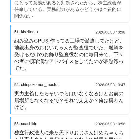
にとって意義があると判断されたから、株主総会が
任命している。実務能力があるかどうかは本質的に
関係ない
51: kisiritooru
2026/06/03 13:38
組み込みCPUを作ってる工場で派遣してたけど、
地銀出身のおじいちゃんが監査役でいた。融資を
受けるだけのお飾り監査役なのに毎日来て、下々
の者に頓珍漢なアドバイスをしてたのが哀愁漂っ
てた。
52: chinpokomon_master
2026/06/03 13:47
実力主義したらそいつらはいなくなるけどお前の
居場所もなくなるで？それでええか？俺は構わん
けど。
53: seachikin
2026/06/03 13:58
独立行政法人に来た天下りおじさんはめちゃくち