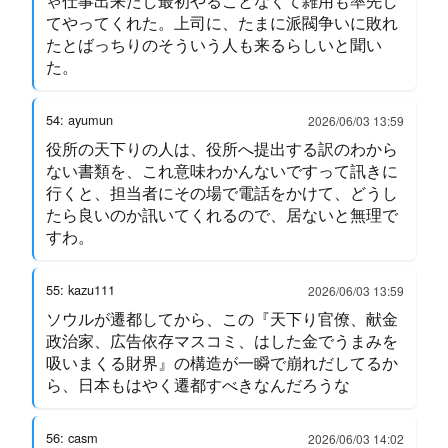
ゃ仕事出来たし最初やることなくて雑用も率先し
てやってくれた。上司に、たまに派閥争いに敗れ
たとばっちりのそういう人も来るらしいと聞い
た。
54: ayumun
2026/06/03 13:59
役所の天下りの人は、役所へ提出する訳のわから
ない書類を、これ意味わかんないですって訊きに
行くと、担当者にその場で電話をかけて、どうし
たら良いのか訊いてくれるので、居ないと無理で
すわ。
55: kazu111
2026/06/03 13:59
ソウルが遷都してから、この『天下り官僚、献金
政治家、広告依存マスコミ、はした金でうまみを
吸いまくる財界』の構造が一瞬で崩れだしてるか
ら、日本もはやく遷都すべきなんだろうな
56: casm
2026/06/03 14:02