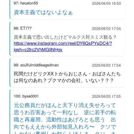
97: hecaton55
2026/06/03 16:53
資本主義ではないよなぁ
98: ET777
2026/06/03 17:04
資本主義で思い出したけどマルクス対スミス観る？
https://www.instagram.com/reel/DY6QsPYsDC4/?
igsh=c2lrc2VhMGliNHgy
99: soulfulmiddleagedman
2026/06/03 17:04
民間だけどリクXXトからおじさん・おばさんたち
は何なのあれ？ブクマかの会社、いない？？？
100: byaa0001
2026/06/03 17:05
元公務員だがほんと天下り消え失せろって
思うわ百害あって一利なし 逆に若手の転
職と再雇用、流動性はあげろとも思う 出
向でもええから外部知見入れろ〜 クソで
しかない事例しか知らんほんま クソ ま