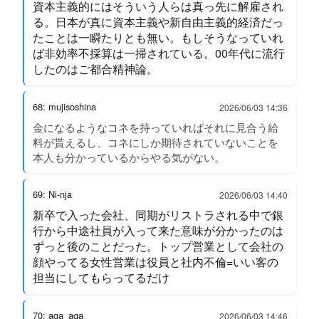
資本主義的にはそういう人らは真っ先に解雇され
る。日本が真に資本主義や新自由主義的経済だっ
たことは一瞬たりとも無い。もしそうなっていれ
ば非効率不採算は一掃されている。00年代に流行
したのはご都合精神論。
68: mujisoshina
2026/06/03 14:36
金になるようなコネを持っていればそれに見合う給
料が貰えるし、コネにしか期待されていないことを
本人も分かっているからやる気がない。
69: Ni-nja
2026/06/03 14:40
新卒で入った会社、同期がリストラされる中で銀
行から中途社員が入って来た意味が分かったのは
ずっと後のことだった。トップ営業として会社の
顔やってる女性営業は役員と社内不倫=いい客の
担当にしてもらってるだけ
70: aga_aga
2026/06/03 14:46