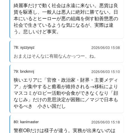
綺麗事だけで動く社会は永遠に来ない。悪貨は良
貨を駆逐し、一般人は悪人に絶対に勝てない。日
本にいるとヒーローが悪の組織を倒す勧善懲悪の
社会で生きているような気になるが、実際は違
う。悲しいけど事実。
78: xyzzyxyz
2026/06/03 15:08
おまえはそんなに有能なんかっつー、ね。
79: bnckmnj
2026/06/03 15:10
狭いエリアに「官僚・政治家・財界・主要メディ
ア」が集中すると癒着が維持される→移転により
マスコミがロビー活動や会食ができなくなり「顔
なじみ」だけの意思決定が困難に／マジで日本も
やるべき 小さい国だし
80: kanimaster
2026/06/03 15:18
警察OBだけは様子が違う。実務が出来ないのは