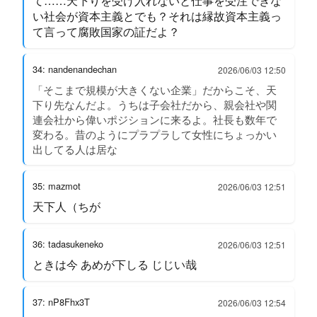
て……天下りを受け入れないと仕事を受注できな
い社会が資本主義とでも？それは縁故資本主義っ
て言って腐敗国家の証だよ？
34: nandenandechan
2026/06/03 12:50
「そこまで規模が大きくない企業」だからこそ、天
下り先なんだよ。うちは子会社だから、親会社や関
連会社から偉いポジションに来るよ。社長も数年で
変わる。昔のようにプラプラして女性にちょっかい
出してる人は居な
35: mazmot
2026/06/03 12:51
天下人（ちが
36: tadasukeneko
2026/06/03 12:51
ときは今 あめが下しる じじい哉
37: nP8Fhx3T
2026/06/03 12:54