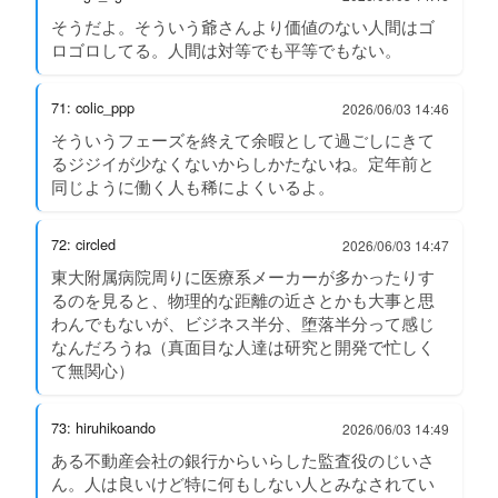
そうだよ。そういう爺さんより価値のない人間はゴ
ロゴロしてる。人間は対等でも平等でもない。
71: colic_ppp
2026/06/03 14:46
そういうフェーズを終えて余暇として過ごしにきて
るジジイが少なくないからしかたないね。定年前と
同じように働く人も稀によくいるよ。
72: circled
2026/06/03 14:47
東大附属病院周りに医療系メーカーが多かったりす
るのを見ると、物理的な距離の近さとかも大事と思
わんでもないが、ビジネス半分、堕落半分って感じ
なんだろうね（真面目な人達は研究と開発で忙しく
て無関心）
73: hiruhikoando
2026/06/03 14:49
ある不動産会社の銀行からいらした監査役のじいさ
ん。人は良いけど特に何もしない人とみなされてい