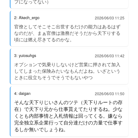
プになってない）
2: Akech_ergo
2026/06/03 11:25
官僚としてそこそこ出世するだけの能力はあるはず
なのだが、まぁ官僚は激務だそうだから天下りする
頃には燃え尽きてるのかな。
3: yuiosuhgs
2026/06/03 11:42
オプションで気乗りしないけど営業に押されて加入
してしまった保険みたいなもんだよね。いざという
ときに役立ちそうでそうでもないやつ
4: daigan
2026/06/03 11:50
そんな天下りじいさんのツテ（天下りルートの存
在）で天下り元から仕事貰えてたりするね。少な
くとも内部事情と入札情報は回ってくる。嫌なら
完全独立系企業行って自分達だけの力量で仕事す
るしか無いでしょうね。