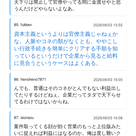
天下りは廃止して官僚やってる間に金渡せやと思
うんだけどやらないよなあ。
85: fukken
2026/06/03 15:55
資本主義というよりは官僚主義じゃねぇか
な。人脈やコネの類がなくとも、ややこし
い行政手続きを簡単にクリアする手順を知
っているというだけで企業から見ると給料
に見合うというケースはよくある。
86: henoheno7871
2026/06/03 16:05
んでも、普通はそのコネがとんでもない利益出し
てたりするけどねぇ。企業だってタダで天下らせ
てるわけではないからね。
87: sionsou
2026/06/03 16:08
案件取ってくる顔が効く営業のもっと上位版みた
いに捉えれば利益にはなるのか。俺は度し難いク