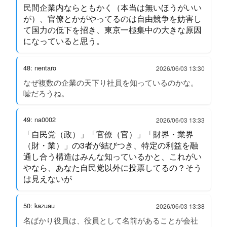
民間企業内ならともかく（本当は無いほうがいい
が）、官僚とかがやってるのは自由競争を妨害し
て国力の低下を招き、東京一極集中の大きな原因
になっていると思う。
48: nentaro
2026/06/03 13:30
なぜ複数の企業の天下り社員を知っているのかな。
嘘だろうね。
49: na0002
2026/06/03 13:33
「自民党（政）」「官僚（官）」「財界・業界
（財・業）」の3者が結びつき、特定の利益を融
通し合う構造はみんな知っているかと、これがい
やなら、あなた自民党以外に投票してるの？そう
は見えないが
50: kazuau
2026/06/03 13:38
名ばかり役員は、役員として名前があることが会社