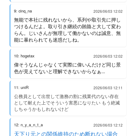
9: cinq_na
2026/06/03 12:02
無能で本社に残れないから、系列や取引先に押し
つけるんだよ。取り引き継続の賄賂と大して変わ
らん。じいさんが無理して働かないのは誠意、無
能に暴れられても迷惑だしね。
10: hogetax
2026/06/03 12:02
偉そうなんじゃなくて実際に偉いんだけど同じ景
色が見えてないと理解できないからなぁ...
11: uniR
2026/06/03 12:11
公務員として出世して激務の割に残業代のない存在
として耐えた上でそういう害悪になりたい もう絶滅
しちゃうかもしれないけど
12: n_y_a_n_t_a
2026/06/03 12:12
天下り元との関係維持のため断れない場合