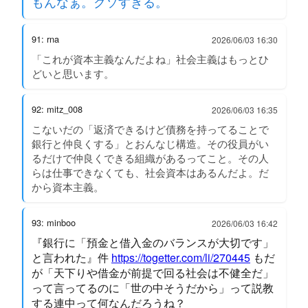
もんなぁ。クソすぎる。
91: rna
2026/06/03 16:30
「これが資本主義なんだよね」社会主義はもっとひ
どいと思います。
92: mitz_008
2026/06/03 16:35
こないだの「返済できるけど債務を持ってることで
銀行と仲良くする」とおんなじ構造。その役員がい
るだけで仲良くできる組織があるってこと。その人
らは仕事できなくても、社会資本はあるんだよ。だ
から資本主義。
93: minboo
2026/06/03 16:42
『銀行に「預金と借入金のバランスが大切です」
と言われた』件
https://togetter.com/li/270445
もだ
が「天下りや借金が前提で回る社会は不健全だ」
って言ってるのに「世の中そうだから」って説教
する連中って何なんだろうね？