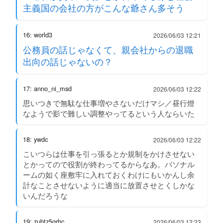
主義国の会社の方がこんな爺さん多そう
16: world3
2026/06/03 12:21
公務員の話じゃなくて、親会社からの退職
出向の話じゃないの？
17: anno_ni_msd
2026/06/03 12:22
思いつきで無駄な仕事増やさないだけマシ／昼行燈
なようで影で難しい調整やってるという人ならいた
18: ywdc
2026/06/03 12:22
こいつらは仕事を引っ張るとか規制をかけさせない
とかってので役割が終わってるからなあ。パソナル
ームの如く座敷牢に入れておくわけにもいかんし余
計なことさせないように適当に放置させとくしかな
いんだろうな
19: zubtz5grhc
2026/06/03 12:23