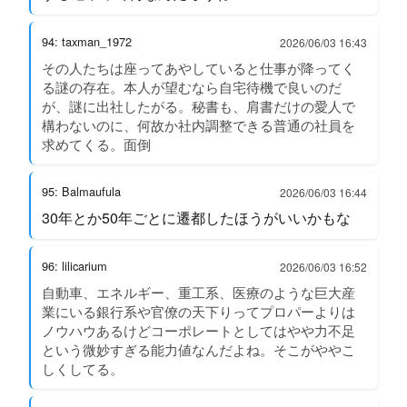
94: taxman_1972
2026/06/03 16:43
その人たちは座ってあやしていると仕事が降ってく
る謎の存在。本人が望むなら自宅待機で良いのだ
が、謎に出社したがる。秘書も、肩書だけの愛人で
構わないのに、何故か社内調整できる普通の社員を
求めてくる。面倒
95: Balmaufula
2026/06/03 16:44
30年とか50年ごとに遷都したほうがいいかもな
96: lilicarium
2026/06/03 16:52
自動車、エネルギー、重工系、医療のような巨大産
業にいる銀行系や官僚の天下りってプロパーよりは
ノウハウあるけどコーポレートとしてはやや力不足
という微妙すぎる能力値なんだよね。そこがややこ
しくしてる。