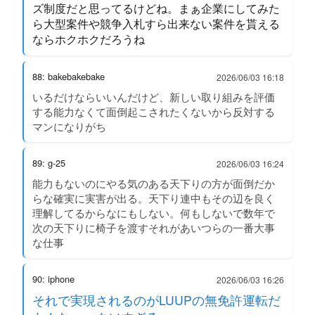
ズ制度だと思ってるけどね。まぁ企業にしてみた
ら大型案件や競争入札すら出来ない案件を貰える
ならホクホクだろうね
88: bakebakebake
2026/06/03 16:18
いるだけならいいんだけど、新しい取り組みを評価
する能力なくて面倒起こされたくないから反対する
マンになりがち
89: g-25
2026/06/03 16:24
能力もないのにやる気のある天下りの方が面倒だか
らな確実に実害が出る。天下り連中もその辺を良く
理解してるからなにもしない。何もしないで数年で
次の天下りに椅子を渡すそれがあいつらの一番大事
な仕事
90: iphone
2026/06/03 16:26
それで実現されるのがLUUPの無免許運転だ