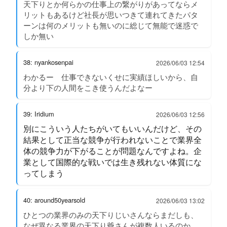
天下りとか何らかの仕事上の繋がりがあってならメ
リットもあるけど社長が思いつきて連れてきたパタ
ーンは何のメリットも無いのに総じて無能で迷惑で
しか無い
38: nyankosenpai
2026/06/03 12:54
わかるー 仕事できないくせに実績ほしいから、自
分より下の人間をこき使うんだよなー
39: Iridium
2026/06/03 12:56
別にこういう人たちがいてもいいんだけど、その
結果として正当な競争が行われないことで業界全
体の競争力が下がることが問題なんですよね。企
業として国際的な戦いでは生き残れない体質にな
ってしまう
40: around50yearsold
2026/06/03 13:02
ひとつの業界のみの天下りじいさんならまだしも、
なぜ異なる業界の天下り爺さんが複数人いるのか、