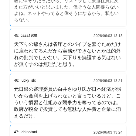
級に偉そうだったから、リストラして派遣社員に変
えた方がいいと思いました。偉そうな人間要らない
よね。ネットやってると偉そうになるから、私もい
らない。
45: casa1908
2026/06/03 13:18
天下りの爺さんは省庁とのパイプを繋ぐためだけ
に雇われてるんだから実務ができないとかは的外
れの批判でしかない。天下りを擁護する気はない
が無くすのは無理だと思う。
46: lucky_slc
2026/06/03 13:21
元日銀の審理委員の白井さゆり氏が日本経済が弱
いから金利を上げられないと言っているけど、こ
ういう慣習と仕組みが競争力を奪ってるのでは。
政府が税金で投資しても無駄な人件費と企業に消
えるだけ。
47: ichinotani
2026/06/03 13:24