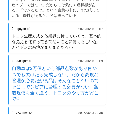
造のプロではない。だからこそ気付く違和感があ
る。「できるだけ」という言葉の中に、まだ眠って
いる可能性があると、私は思っている」
2: nguyen-oi
2026/06/03 08:07
トヨタ生産方式を他業界に持っていくと、基本的
な見える化すらできてないことに驚くらしいな。
カイゼンの余地がまだまだあるわ
3: punkgame
2026/06/03 09:29
自動車は2万個という部品点数があり何か一
つでも欠けたら完成しない。だから高度な
管理が必要だが食品はそんなことないので
そこまでシビアに管理する必要がない。製
造規模も全く違う。トヨタのやり方がどこ
でも
4: aya_momo
2026/06/03 09:38