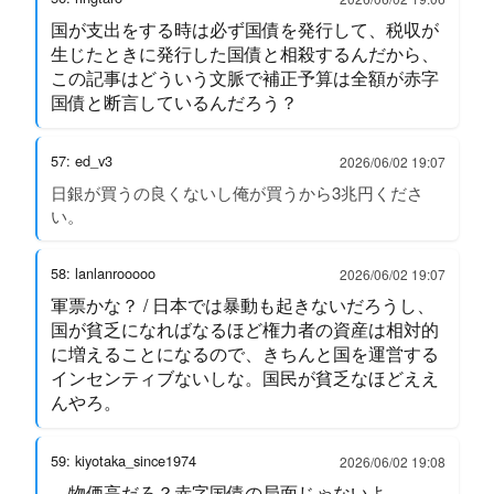
国が支出をする時は必ず国債を発行して、税収が
生じたときに発行した国債と相殺するんだから、
この記事はどういう文脈で補正予算は全額が赤字
国債と断言しているんだろう？
57: ed_v3
2026/06/02 19:07
日銀が買うの良くないし俺が買うから3兆円くださ
い。
58: lanlanrooooo
2026/06/02 19:07
軍票かな？ / 日本では暴動も起きないだろうし、
国が貧乏になればなるほど権力者の資産は相対的
に増えることになるので、きちんと国を運営する
インセンティブないしな。国民が貧乏なほどええ
んやろ。
59: kiyotaka_since1974
2026/06/02 19:08
物価高だろ？赤字国債の局面じゃないよ。