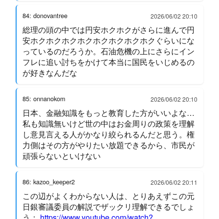
84: donovantree
2026/06/02 20:10
総理の頭の中では円安ホクホクがさらに進んで円
安ホクホクホクホクホクホクホクホクぐらいにな
っているのだろうか。石油危機の上にさらにイン
フレに追い討ちをかけて本当に国民をいじめるの
が好きなんだな
85: onnanokom
2026/06/02 20:10
日本、金融知識をもっと教育した方がいいよな…
私も知識無いけど世の中はお金周りの政策を理解
し意見言える人がかなり絞られるんだと思う。権
力側はその方がやりたい放題できるから、市民が
頑張らないといけない
86: kazoo_keeper2
2026/06/02 20:11
この辺がよくわからない人は、とりあえずこの元
日銀審議委員の解説でザックリ理解できるでしょ
う：
https://www.youtube.com/watch?