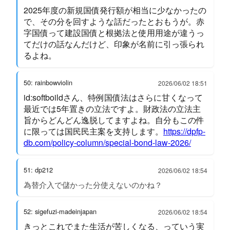
2025年度の新規国債発行額が相当に少なかったの
で、その分を回すような話だったとおもうが。赤
字国債って建設国債と根拠法と使用用途が違うっ
てだけの話なんだけど、印象が名前に引っ張られ
るよね。
50: rainbowviolin
2026/06/02 18:51
id:softboildさん、特例国債法はさらに甘くなって
最近では5年置きの立法ですよ。財政法の立法主
旨からどんどん逸脱してますよね。自分もこの件
に限っては国民民主案を支持します。
https://dpfp-
db.com/policy-column/special-bond-law-2026/
51: dp212
2026/06/02 18:54
為替介入で儲かった分使えないのかね？
52: sigefuzi-madeinjapan
2026/06/02 18:54
きっとこれでまた生活が苦しくなる、っていう実