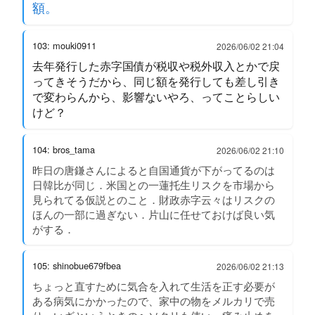
額。
103: mouki0911
2026/06/02 21:04
去年発行した赤字国債が税収や税外収入とかで戻
ってきそうだから、同じ額を発行しても差し引き
で変わらんから、影響ないやろ、ってことらしい
けど？
104: bros_tama
2026/06/02 21:10
昨日の唐鎌さんによると自国通貨が下がってるのは
日韓比が同じ．米国との一蓮托生リスクを市場から
見られてる仮説とのこと．財政赤字云々はリスクの
ほんの一部に過ぎない．片山に任せておけば良い気
がする．
105: shinobue679fbea
2026/06/02 21:13
ちょっと直すために気合を入れて生活を正す必要が
ある病気にかかったので、家中の物をメルカリで売