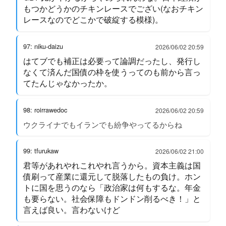
もつかどうかのチキンレースでござい(なおチキン
レースなのでどこかで破綻する模様)。
97: niku-daizu
2026/06/02 20:59
はてブでも補正は必要って論調だったし、発行し
なくて済んだ国債の枠を使うってのも前から言っ
てたんじゃなかったか。
98: roirrawedoc
2026/06/02 20:59
ウクライナでもイランでも紛争やってるからね
99: tfurukaw
2026/06/02 21:00
君等があれやれこれやれ言うから。資本主義は国
債刷って産業に還元して脱落したもの負け。ホン
トに国を思うのなら「政治家は何もするな。年金
も要らない。社会保障もドンドン削るべき！」と
言えば良い。言わないけど