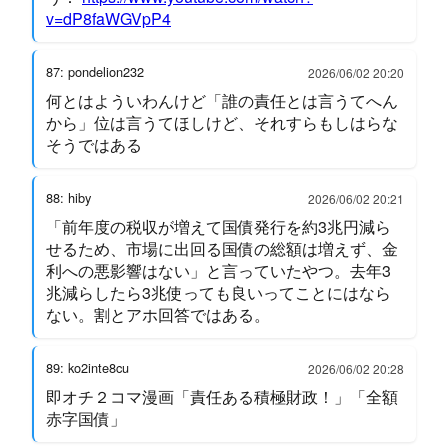
v=dP8faWGVpP4
87: pondelion232
2026/06/02 20:20
何とはよういわんけど「誰の責任とは言うてへん
から」位は言うてほしけど、それすらもしはらな
そうではある
88: hiby
2026/06/02 20:21
「前年度の税収が増えて国債発行を約3兆円減ら
せるため、市場に出回る国債の総額は増えず、金
利への悪影響はない」と言っていたやつ。去年3
兆減らしたら3兆使っても良いってことにはなら
ない。割とアホ回答ではある。
89: ko2inte8cu
2026/06/02 20:28
即オチ２コマ漫画「責任ある積極財政！」「全額
赤字国債」