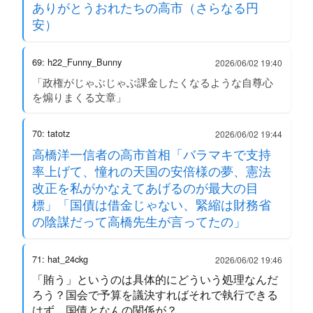
ありがとうおれたちの高市（さらなる円
安）
69: h22_Funny_Bunny
2026/06/02 19:40
「政権がじゃぶじゃぶ課金したくなるような自尊心
を煽りまくる文章」
70: tatotz
2026/06/02 19:44
高橋洋一信者の高市首相「バラマキで支持
率上げて、憧れの天国の安倍様の夢、憲法
改正を私がかなえてあげるのが最大の目
標」「国債は借金じゃない、緊縮は財務省
の陰謀だって高橋先生が言ってたの」
71: hat_24ckg
2026/06/02 19:46
「賄う」というのは具体的にどういう処理なんだ
ろう？国会で予算を議決すればそれで執行できる
はず。国債となんの関係が？