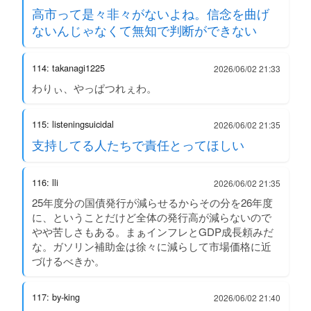
高市って是々非々がないよね。信念を曲げ
ないんじゃなくて無知で判断ができない
114: takanagi1225
2026/06/02 21:33
わりぃ、やっぱつれぇわ。
115: listeningsuicidal
2026/06/02 21:35
支持してる人たちで責任とってほしい
116: lli
2026/06/02 21:35
25年度分の国債発行が減らせるからその分を26年度
に、ということだけど全体の発行高が減らないので
やや苦しさもある。まぁインフレとGDP成長頼みだ
な。ガソリン補助金は徐々に減らして市場価格に近
づけるべきか。
117: by-king
2026/06/02 21:40