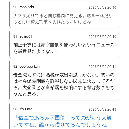
90: robokichi
2026/06/02 20:30
ナフサ足りてると同じ構図に見える。総量一緒だか
らと付け替えで乗り切れたらいいけどね
91: zefiro01
2026/06/02 20:40
補正予算には赤字国債を使わないというニュース
を最近見たような…？
92: beerbeerkun
2026/06/02 20:41
借金減らすには増税か歳出削減しかない。悪いの
は社会保障削減を許容しない民意に決まってるだ
ろ。大企業とか富裕層を標的にする輩は数字をち
ゃんと見ろ。
93: You-me
2026/06/02 20:43
「借金である赤字国債」ってのがもう大笑
いですね。誰から借りてるんでしょうね