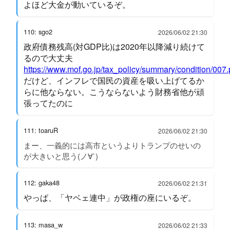
よほど大金が動いているぞ。
110: sgo2
2026/06/02 21:30
政府債務残高(対GDP比)は2020年以降減り続けて
るので大丈夫
https://www.mof.go.jp/tax_policy/summary/condition/007.
だけど、インフレで国民の資産を吸い上げてるか
らに他ならない。こうならないよう財務省他が頑
張ってたのに
111: toaruR
2026/06/02 21:30
まー、一義的には高市というよりトランプのせいの
が大きいと思う(ノ∀`)
112: gaka48
2026/06/02 21:31
やっぱ、「ヤベェ連中」が政権の座にいるぞ。
113: masa_w
2026/06/02 21:33