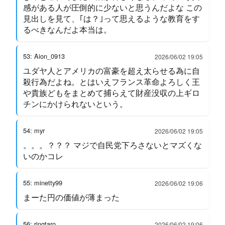
感がある人が圧倒的に少ないと思うんだよな この
見出しを見て、｢は？｣って思えるような教育をす
るべきなんだよ本当は。
53: Aion_0913
2026/06/02 19:05
ユダヤ人とアメリカの富豪を超え太らせる為に自
殺行為だよね。とはいえフランス革命よろしく王
や貴族どもをまとめて捕らえて財産没収の上ギロ
チンにかけられないという。
54: myr
2026/06/02 19:05
。。。？？？ マジで自民党下ろさないとマズくな
いのかコレ
55: minetty99
2026/06/02 19:06
まーた円の価値が薄まった
56: ringtaro
2026/06/02 19:06