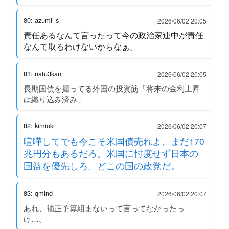
80: azumi_s
2026/06/02 20:05
責任あるなんて言ったって今の政治家連中が責任
なんて取るわけないからなぁ。
81: natu3kan
2026/06/02 20:05
長期国債を握ってる外国の投資筋「将来の金利上昇
は織り込み済み」
82: kimioki
2026/06/02 20:07
喧嘩してでも今こそ米国債売れよ、まだ170
兆円分もあるだろ。米国に忖度せず日本の
国益を優先しろ、どこの国の政党だ。
83: qmind
2026/06/02 20:07
あれ、補正予算組まないって言ってなかったっ
け…。