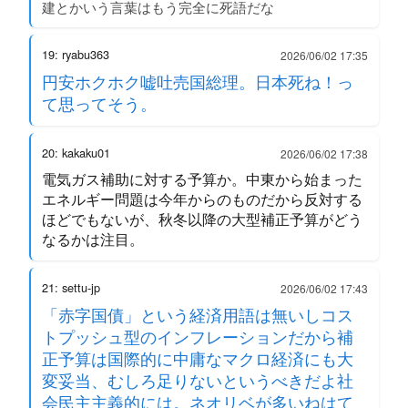
建とかいう言葉はもう完全に死語だな
19: ryabu363
2026/06/02 17:35
円安ホクホク嘘吐売国総理。日本死ね！っ
て思ってそう。
20: kakaku01
2026/06/02 17:38
電気ガス補助に対する予算か。中東から始まった
エネルギー問題は今年からのものだから反対する
ほどでもないが、秋冬以降の大型補正予算がどう
なるかは注目。
21: settu-jp
2026/06/02 17:43
「赤字国債」という経済用語は無いしコス
トプッシュ型のインフレーションだから補
正予算は国際的に中庸なマクロ経済にも大
変妥当、むしろ足りないというべきだよ社
会民主主義的には。ネオリベが多いねはて