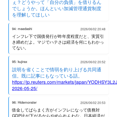
ぇ？どうやって「自分の負債」を借りるん
でしょうか。ほんといい加減管理通貨制度
を理解してほしい
94: maedashi
2026/06/02 20:48
インフレ下で国債発行が昨年度程度だと、実質引
き締めだよ。マジでハテさは経済を何にもわかっ
てない。
95: kujirax
2026/06/02 20:52
説明を省くことで情弱を釣り上げる共同通
信。既に記事にもなっている話。
https://jp.reuters.com/markets/japan/YODHSY
2026-05-25/
96: Hidemonster
2026/06/02 20:53
借金してばらまく方がインフレになって債務対
GDP比が下がるからやめられんわな。日本経済が