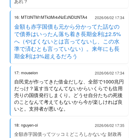
あれ？
16: MTI3NTM1MTk3Mi4xNzEzNDI2NTA4
2026/06/02 17:34
金額も赤字国債も元から分かってた話なの
で債券はいったん落ち着き長期金利は2.5%
へ（やばくないとは言ってないし、この水
準で済むとも言っていない）。来年にも長
期金利は3%超えるだろう
17: mouseion
2026/06/02 17:34
自民党が作ってきた借金だしな、全部で1000兆円
だっけ？返す当てなんてないからいくらでも信用
売りの国債発行しまくり。どうせ自分たちの死後
のことなんて考えてもないから今が楽しければ良
いと。支持者が悪いな。
18: nguyen-oi
2026/06/02 17:35
全額赤字国債ってツッコミどころしかないな 財政再