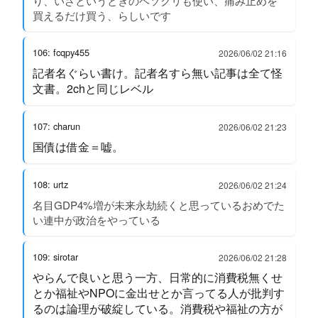
り、いざというときのヘソクリも使い、痛み止めを
買えるだけ買う、らしいです
106: fcqpy455
2026/06/02 21:16
記者名ぐらい書け。記者名すら無い記事は全て怪
文書。2chと同じレベル
107: charun
2026/06/02 21:23
国債は借金＝嘘。
108: urtz
2026/06/02 21:24
名目GDP4%増が未来永劫続くと思っているおめでた
い連中が政治をやっている
109: sirotar
2026/06/02 21:28
やらんで良いと思う一方、日常的に消費税無くせ
とか福祉やNPOに金出せとか言ってる人が批判す
るのは論理が破綻している。消費税や福祉の方が