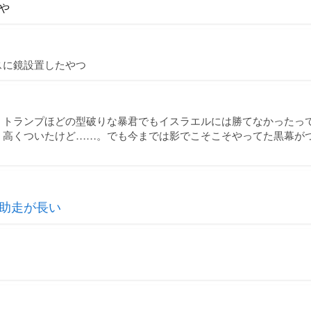
や
スに鏡設置したやつ
。トランプほどの型破りな暴君でもイスラエルには勝てなかったっ
。高くついたけど……。でも今までは影でこそこそやってた黒幕が
助走が長い