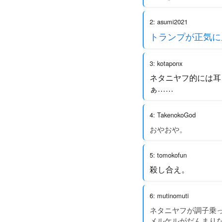
2: asumi2021
トランプが正気に
3: kotaponx
ネタニヤフ的には耳
ぁ……
4: TakenokoGod
おやおや。
5: tomokofun
殺し合え。
6: mutinomuti
ネタニヤフが調子乗
メルケルがだんまりなの