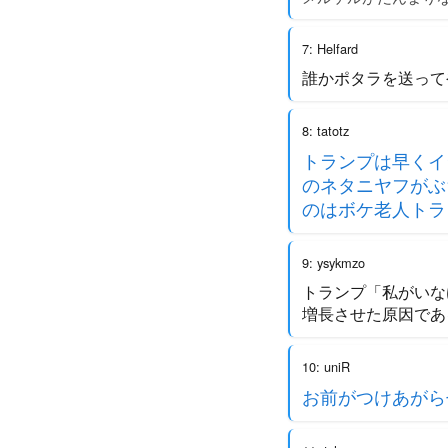
7: Helfard
誰かポタラを送って
8: tatotz
トランプは早くイ
のネタニヤフがぶ
のはボケ老人トラ
9: ysykmzo
トランプ「私がいな
増長させた原因であ
10: uniR
お前がつけあがら