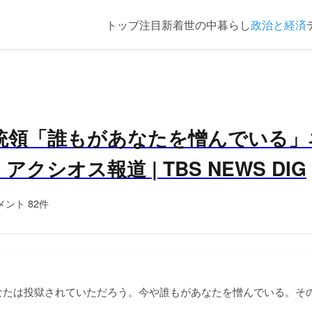
トップ
注目
新着
世の中
暮らし
政治と経済
統領「誰もがあなたを憎んでいる」
クシオス報道 | TBS NEWS DIG
メント 82件
なたは投獄されていただろう。今や誰もがあなたを憎んでいる。そ