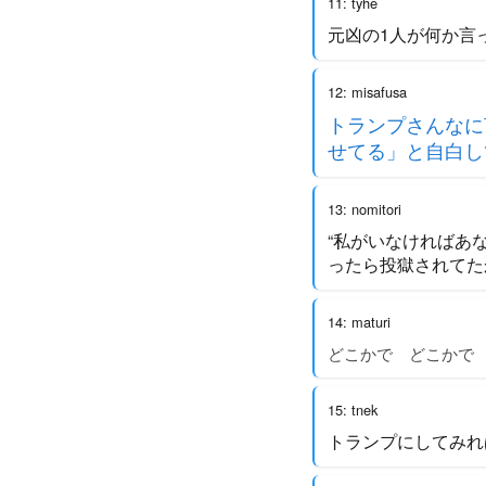
11: tyhe
元凶の1人が何か言
12: misafusa
トランプさんなに
せてる」と自白し
13: nomitori
“私がいなければあ
ったら投獄されてた
14: maturi
どこかで どこかで
15: tnek
トランプにしてみれ