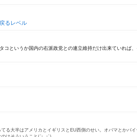
戻るレベル
タコというか国内の右派政党との連立維持だけ出来ていれば、
ってる大半はアメリカとイギリスとEU西側のせい。オバマとかバイ
はそういうこと(´･_･`)