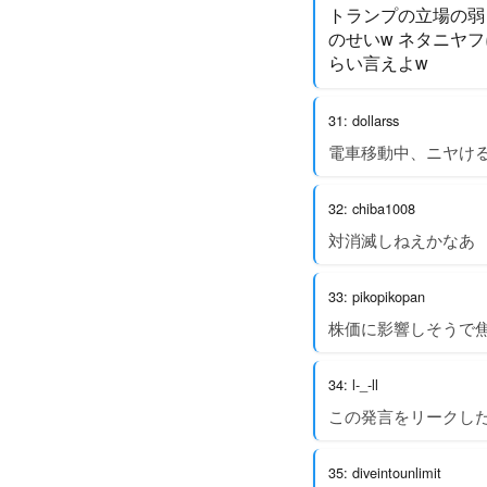
トランプの立場の弱
のせいw ネタニヤ
らい言えよw
31: dollarss
電車移動中、ニヤける
32: chiba1008
対消滅しねえかなあ
33: pikopikopan
株価に影響しそうで
34: l-_-ll
この発言をリークし
35: diveintounlimit