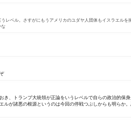
言うレベル。さすがにもうアメリカのユダヤ人団体もイスラエルを
かな
ぞ
おき、トランプ大統領が正論をいうレベルで自らの政治的保身
エルが諸悪の根源というのは今回の停戦つぶしからも明らか。