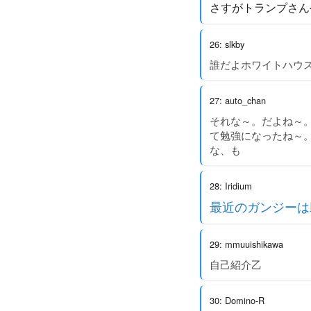
さすがトランプさん
26: slkby
誰だよホワイトハウ
27: auto_chan
それな～。だよね～
て勉強になったね～
な、も
28: Iridium
最近のガンジーは
29: mmuuishikawa
自己紹介乙
30: Domino-R