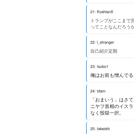
21: KoshianX
トランプがここまで
ってことなんだろう
22: l_etranger
自己紹介定期
23: tsubo1
俺はお前も憎んでる
24: tdam
「おまいう」はさて
ニヤフ首相のイスラ
なく投獄一択。
25: takeishi