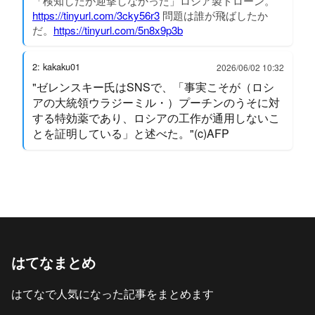
「検知したが迎撃しなかった」ロシア製ドローン。
https://tinyurl.com/3cky56r3
問題は誰が飛ばしたか
だ。
https://tinyurl.com/5n8x9p3b
2: kakaku01
2026/06/02 10:32
"ゼレンスキー氏はSNSで、「事実こそが（ロシ
アの大統領ウラジーミル・）プーチンのうそに対
する特効薬であり、ロシアの工作が通用しないこ
とを証明している」と述べた。"(c)AFP
はてなまとめ
はてなで人気になった記事をまとめます