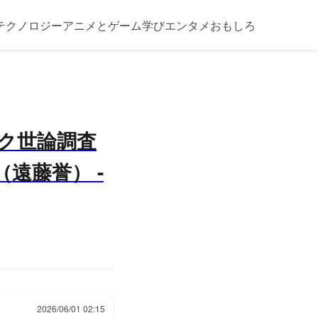
テクノロジー
アニメとゲーム
学び
エンタメ
おもしろ
ク世論調査
遠藤誉） -
2026/06/01 02:15