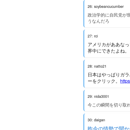
26: soybeancucumber
政治学的に自民党が
うなんだろ
27: rci
アメリカがああなっ
界中にできたよね。
28: natto21
日本はやっぱりガラパゴ
ーをクリック。
http
29: nida3001
今この瞬間を切り取
30: daigan
昨今の情勢で聞か