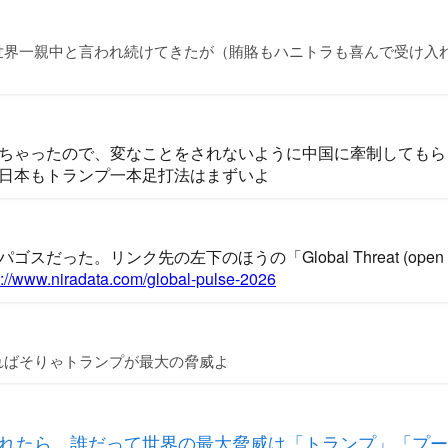
世界一親中と言われ続けてきたが（賄賂もハニトラも喜んで受け入
ちゃったので、変なことをされないように中国に牽制してもら
日本もトランプ一本足打法はまずいよ
スだった。リンク先の左下のほうの「Global Threat (open 
s://www.niradata.com/global-pulse-2026
ればそりゃトランプが最大の脅威よ
れたら、誰だって世界の最大脅威は「トランプ」「プー