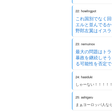
22: howlingpot
これ国別でなく回
エルと並んでるか
野郎左翼はイスラ
23: nemuinox
最大の問題はトラ
暴政を継続しそう
る可能性を否定で
24: hasiduki
しゃーない！！！！
25: ashigaru
まぁヨーロッパ人な