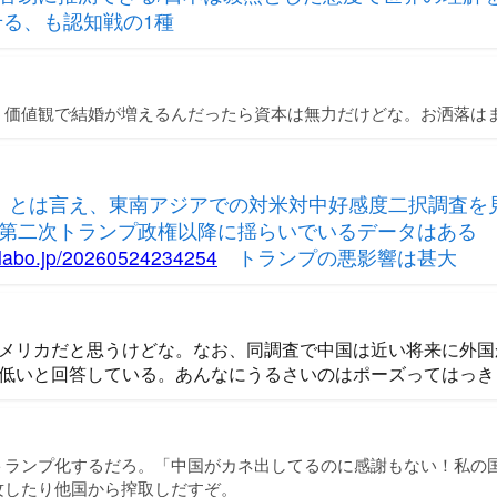
せる、も認知戦の1種
う価値観で結婚が増えるんだったら資本は無力だけどな。お洒落は
」とは言え、東南アジアでの対米対中好感度二択調査を
が第二次トランプ政権以降に揺らいでいるデータはある
elabo.jp/20260524234254
トランプの悪影響は甚大
メリカだと思うけどな。なお、同調査で中国は近い将来に外国
低いと回答している。あんなにうるさいのはポーズってはっき
トランプ化するだろ。「中国がカネ出してるのに感謝もない！私の
攻したり他国から搾取しだすぞ。