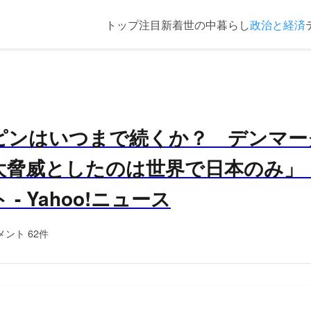
トップ
注目
新着
世の中
暮らし
政治と経済
ピンはいつまで続くか？ デンマー
大脅威としたのは世界で日本のみ」（
- Yahoo!ニュース
メント 62件