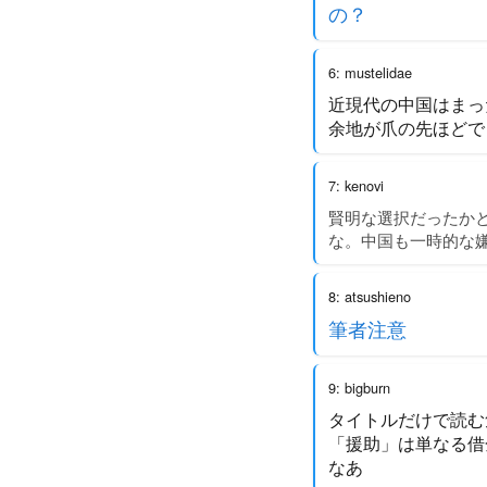
の？
6: mustelidae
近現代の中国はまっ
余地が爪の先ほどで
7: kenovi
賢明な選択だったか
な。中国も一時的な
8: atsushieno
筆者注意
9: bigburn
タイトルだけで読む
「援助」は単なる借
なあ