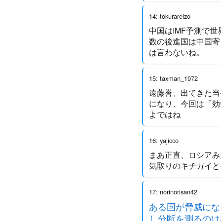
14: tokurareizo
中国はIMF予測で
数の後進国は中国寄
は言わないね。
15: taxman_1972
遠藤誉、出てきた当
になり、今回は「効
よではね
16: yajicco
まあ正直、ロシアみ
気取りのキチガイと
17: norinorisan42
ある国が脅威にな
し分断を測るのは