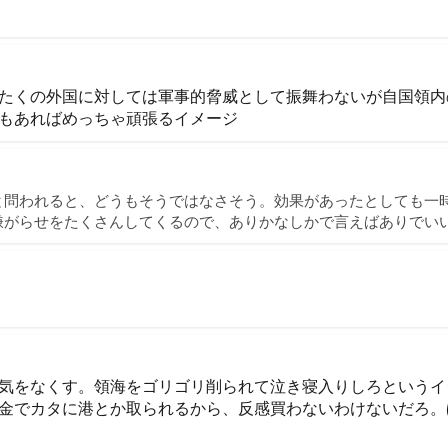
たくの外国に対しては軍事的脅威として振舞わないが自国領内
もあればめっちゃ頑張るイメージ
と問われると、どうもそうではなさそう。効果があったとしても一
嫌がらせをたくさんしてくるので、ありかなしかで言えばありでい
気をなくす。領海をゴリゴリ削られて泣き寝入りしろというイ
金でカタに港とか取られるから、反感買わないわけないだろ。