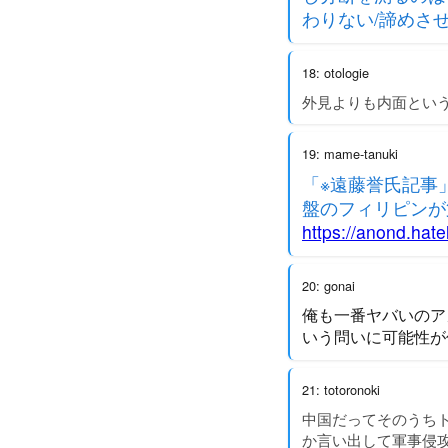
わりない/諦めさ
18: otologie
外見よりも内面とい
19: mame-tanuki
「※遠藤誉氏記事
盤のフィリピン
https://anond.hat
20: gonai
俺も一番ヤバいのア
いう問いに可能性が
21: totoronoki
中国だってそのうち
か言い出して軍事侵