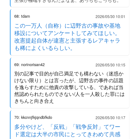
68: tdam
2026/05/30 10:01
この一万人（自称）に辺野古の事故や基地
移設についてアンケートしてみてほしい。
改憲提起自体が違憲と主張するレアキャラ
も稀によくいるらしい。
69: norinorisan42
2026/05/30 10:15
別の記事で目的が自己満足でも構わない（迷惑か
けない限り）とは言ったが、辺野古の事件の話題
を逸らすために他責の攻撃している、であれば当
然認められたものでさない/人を一人殺した罪には
きちんと向き合え
70: kkcnnjfkjqndbfkdo
2026/05/30 10:17
多分やけど、「反戦」「戦争反対」てワー
ド選定は大半の市民にとってきわめて共感