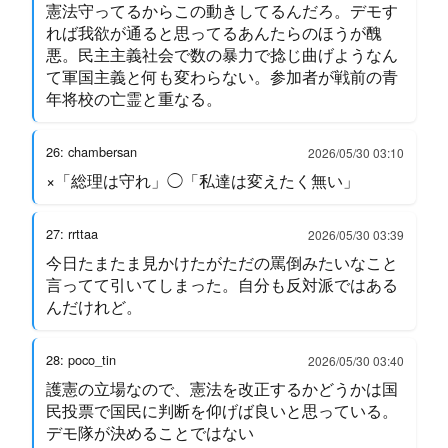
憲法守ってるからこの動きしてるんだろ。デモす
れば我欲が通ると思ってるあんたらのほうが醜
悪。民主主義社会で数の暴力で捻じ曲げようなん
て軍国主義と何も変わらない。参加者が戦前の青
年将校の亡霊と重なる。
26: chambersan
2026/05/30 03:10
×「総理は守れ」◯「私達は変えたく無い」
27: rrttaa
2026/05/30 03:39
今日たまたま見かけたがただの罵倒みたいなこと
言ってて引いてしまった。自分も反対派ではある
んだけれど。
28: poco_tin
2026/05/30 03:40
護憲の立場なので、憲法を改正するかどうかは国
民投票で国民に判断を仰げば良いと思っている。
デモ隊が決めることではない