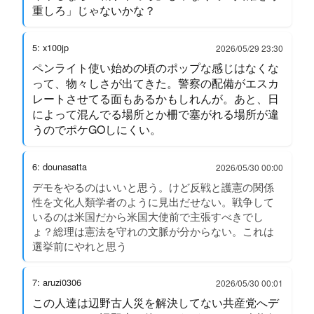
重しろ」じゃないかな？
5: x100jp
2026/05/29 23:30
ペンライト使い始めの頃のポップな感じはなくな
って、物々しさが出てきた。警察の配備がエスカ
レートさせてる面もあるかもしれんが。あと、日
によって混んでる場所とか柵で塞がれる場所が違
うのでポケGOしにくい。
6: dounasatta
2026/05/30 00:00
デモをやるのはいいと思う。けど反戦と護憲の関係
性を文化人類学者のように見出だせない。戦争して
いるのは米国だから米国大使前で主張すべきでし
ょ？総理は憲法を守れの文脈が分からない。これは
選挙前にやれと思う
7: aruzi0306
2026/05/30 00:01
この人達は辺野古人災を解決してない共産党へデ