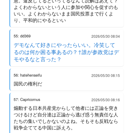
憲。違反してるといってるなんて読解はあえて？
よくわからないという人に参加や関心を促すのも
いい。よくわからないまま国民投票まで行くよ
り、平和的にやるといい
55: dd369
2026/05/30 08:04
デモなんて好きにやったらいい。冷笑して
るのは何か困る事あるの？↑誰が参政党はデ
モやるなと言った？
56: hatehenseifu
2026/05/30 08:15
国民の権利だ
57: Capricornus
2026/05/30 08:16
煽動する日本共産党からして他者には正論を突き
つけるけど自分達は正論から逃げ惑う無責任な人
たちの集いでしかないのよね。そもそも反戦なら
戦争企ててる中国に訴えろ。