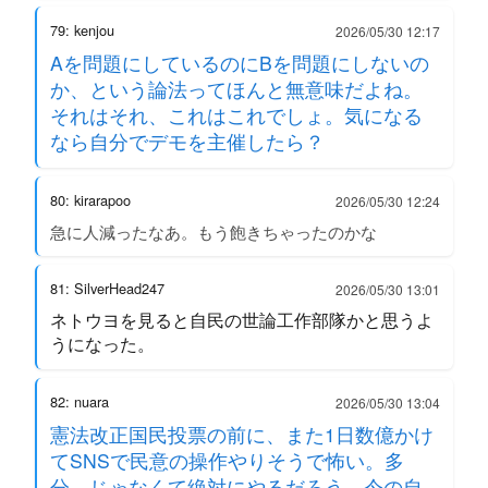
79: kenjou
2026/05/30 12:17
Aを問題にしているのにBを問題にしないの
か、という論法ってほんと無意味だよね。
それはそれ、これはこれでしょ。気になる
なら自分でデモを主催したら？
80: kirarapoo
2026/05/30 12:24
急に人減ったなあ。もう飽きちゃったのかな
81: SilverHead247
2026/05/30 13:01
ネトウヨを見ると自民の世論工作部隊かと思うよ
うになった。
82: nuara
2026/05/30 13:04
憲法改正国民投票の前に、また1日数億かけ
てSNSで民意の操作やりそうで怖い。多
分、じゃなくて絶対にやるだろう。今の自