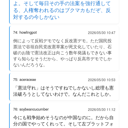
よ。そして毎日その手の法案を強行通して
る、人権奪われるのはブクマカもだぞ、反
対するの今しかない
74: howlingpot
2026/05/30 10:47
例によって反戦デモでなく反改憲デモ。ただ国民投
票法で谷垣自民党改憲草案が死文化していたり、石
破のお陰で憲法改正は向こう数年発議もできない事
すら知らなそうだから、やっぱり反高市デモでしか
ないんだろうな。
75: aceraceae
2026/05/30 10:53
「憲法守れ」はそうですねでしかないし総理も憲
法破ろうとしてないわけで。なんだこれとしか。
76: soybeancucumber
2026/05/30 11:12
今にも戦争始めそうなのが中国なのに。だから自
分の国でやってくれって。そして左プラットフォ