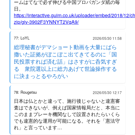
ームはてなで必ず伸びる中国プロパガンダ紙の毎
日。
https://interactive.guim.co.uk/uploader/embed/2018/12/c
zip/giv-3902F3YNNYT2VqA9/
77: LoYL
2026/05/30 11:58
総理秘書がデマショート動画を大量にばら
撒いた証拠がぼこぼこ出てきてるのに「国
民投票すれば済む話」はさすがに呑気すぎ
る 衆院選以上に総力あげて世論操作する
に決まっとるやろがい
78: Rougetsu
2026/05/30 12:17
日本は仏とかと違って、施行後じゃないと違憲審
査はできないが、例えば国家情報局だと、本当に
このままブレーキ機関なしで設置されたらいくら
でも違憲的な運用が可能になる。それを「憲法守
れ」と言っています…