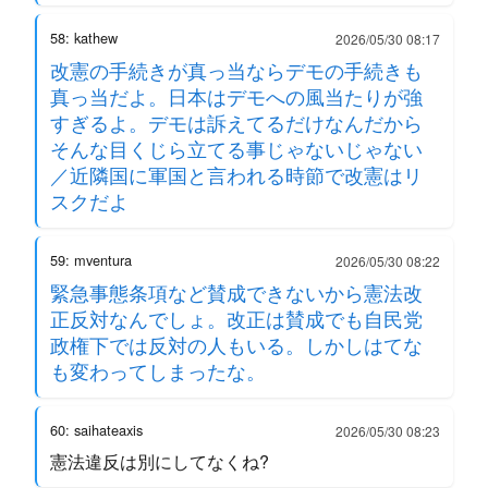
58: kathew
2026/05/30 08:17
改憲の手続きが真っ当ならデモの手続きも
真っ当だよ。日本はデモへの風当たりが強
すぎるよ。デモは訴えてるだけなんだから
そんな目くじら立てる事じゃないじゃない
／近隣国に軍国と言われる時節で改憲はリ
スクだよ
59: mventura
2026/05/30 08:22
緊急事態条項など賛成できないから憲法改
正反対なんでしょ。改正は賛成でも自民党
政権下では反対の人もいる。しかしはてな
も変わってしまったな。
60: saihateaxis
2026/05/30 08:23
憲法違反は別にしてなくね?