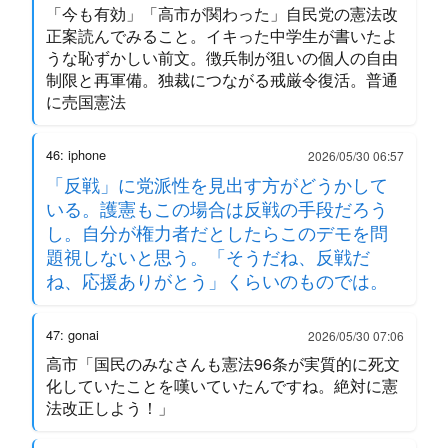
「今も有効」「高市が関わった」自民党の憲法改
正案読んでみること。イキった中学生が書いたよ
うな恥ずかしい前文。徴兵制が狙いの個人の自由
制限と再軍備。独裁につながる戒厳令復活。普通
に売国憲法
46: iphone
2026/05/30 06:57
「反戦」に党派性を見出す方がどうかして
いる。護憲もこの場合は反戦の手段だろう
し。自分が権力者だとしたらこのデモを問
題視しないと思う。「そうだね、反戦だ
ね、応援ありがとう」くらいのものでは。
47: gonai
2026/05/30 07:06
高市「国民のみなさんも憲法96条が実質的に死文
化していたことを嘆いていたんですね。絶対に憲
法改正しよう！」