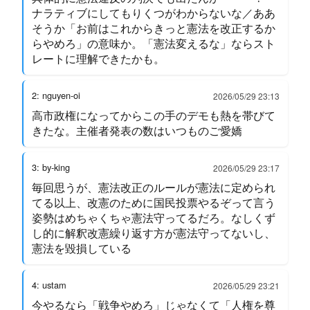
ナラティブにしてもりくつがわからないな／ああ
そうか「お前はこれからきっと憲法を改正するか
らやめろ」の意味か。「憲法変えるな」ならスト
レートに理解できたかも。
2: nguyen-oi
2026/05/29 23:13
高市政権になってからこの手のデモも熱を帯びて
きたな。主催者発表の数はいつものご愛嬌
3: by-king
2026/05/29 23:17
毎回思うが、憲法改正のルールが憲法に定められ
てる以上、改憲のために国民投票やるぞって言う
姿勢はめちゃくちゃ憲法守ってるだろ。なしくず
し的に解釈改憲繰り返す方が憲法守ってないし、
憲法を毀損している
4: ustam
2026/05/29 23:21
今やるなら「戦争やめろ」じゃなくて「人権を尊