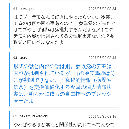
61: poko_pen
2026/05/30 08:34
はてブ「デモなんて好きにやったらいい。冷笑し
てるのは何か困る事あるの？」 参政党のデモだと
はてブやしばき隊は猛批判するんだよな／↑この
デモも内容が批判されてるの理解出来ないの？参
政党と同レベルなんだよ
62: izure
2026/05/30 08:38
形式の話と内容の話は別。参政党のデモは
内容が批判されているが、↓の冷笑馬鹿はそ
こが判別できない。／私秘的情報（病歴や
信条）を交換価値化する今回の個人情報法
案は、明らかに僕らの自由権へのプレッシ
ャーだよ
63: nakamura-kenichi
2026/05/30 08:45
やればやるほど素性と関係性が割れてってんやで