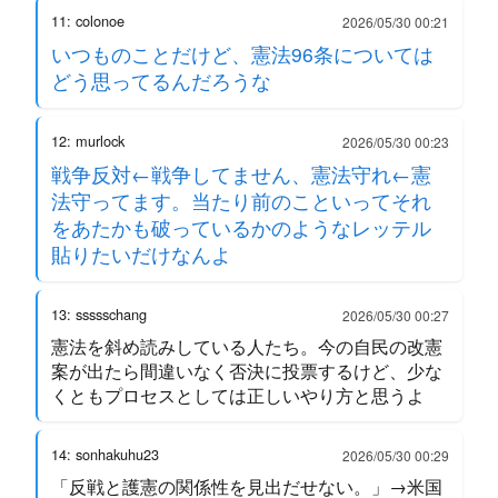
11: colonoe
2026/05/30 00:21
いつものことだけど、憲法96条については
どう思ってるんだろうな
12: murlock
2026/05/30 00:23
戦争反対←戦争してません、憲法守れ←憲
法守ってます。当たり前のこといってそれ
をあたかも破っているかのようなレッテル
貼りたいだけなんよ
13: ssssschang
2026/05/30 00:27
憲法を斜め読みしている人たち。今の自民の改憲
案が出たら間違いなく否決に投票するけど、少な
くともプロセスとしては正しいやり方と思うよ
14: sonhakuhu23
2026/05/30 00:29
「反戦と護憲の関係性を見出だせない。」→米国