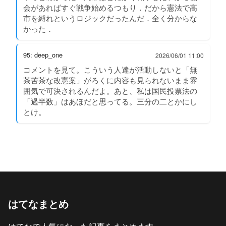
会があればすぐ戦争始めるつもり．だから憲法で高
市を縛れというロジックだったんだ．全く分からな
かった．
95: deep_one
2026/06/01 11:00
コメントを見て。こういう人達が活動しないと「無
茶苦茶な改憲案」がろくに内容も見られないまま雰
囲気で可決されるんだよ。あと、私は国民投票法の
「過半数」はあほだと思ってる。三分の二とかにし
とけ。
はてなまとめ