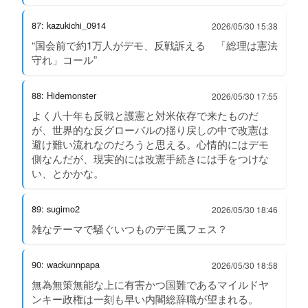
87: kazukichi_0914
2026/05/30 15:38
“国会前で約1万人がデモ、反戦訴える 「総理は憲法
守れ」コール”
88: Hidemonster
2026/05/30 17:55
よく八十年も反戦と護憲と対米依存で来たものだ
が、世界的な反グローバルの揺り戻しの中で改憲は
避け難い流れなのだろうと思える。心情的にはデモ
側なんだが、現実的には改憲手続きには手をつけな
い、とかかな。
89: sugimo2
2026/05/30 18:46
雑なテーマで騒ぐいつものデモ風フェス？
90: wackunnpapa
2026/05/30 18:58
無為無策無能な上に有害かつ国難であるマイルドヤ
ンキー政権は一刻も早い内閣総辞職が望まれる。