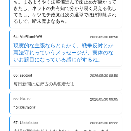
ｗ。まあようやく法整備進んで歯止めが掛かって
きたし、ネットの共有知で分かり易く見える化し
てるし、ケツモチ政党は次の選挙でほぼ排除され
るしで、断末魔よなあｗ。
64: VbPtixmhWB
2026/05/30 08:50
現実的な主張ならともかく、戦争反対とか
憲法守れっていうメッセージが、実体のな
いお題目になっている感じがするね。
65: septoot
2026/05/30 08:50
毎日新聞は辺野古の共犯者だよ
66: kiku72
2026/05/30 09:05
“ 2026/5/29”
67: Ubobibube
2026/05/30 09:22
主張が極端すぎるんだよなぁ、あっちもこっちも。