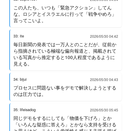
この人たち、いつも「緊急アクション」してん
な。ロシアとイスラエルに行って「戦争やめろ」
言ってこいよ。
33: ite
2026/05/30 04:42
毎日新聞の発表では一万人とのことだが、従前か
ら指摘されている極端な偏向報道と、掲載されて
いる写真から推定すると100人程度であるように
見える。
34: bijui
2026/05/30 04:43
プロセスに問題ない事をデモで解決しようとする
のは圧力では。
35: lifeisadog
2026/05/30 05:45
同じデモをするにしても「物価を下げろ」とか
「いろんな疑惑に答えろ」とかなら支持を受ける
と思うけど、こういう党派性を感じる主張を掲げ