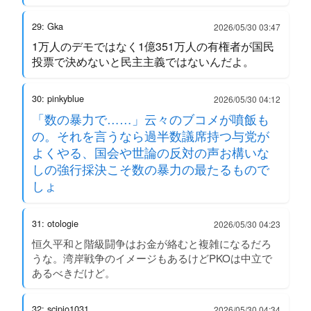
29: Gka
2026/05/30 03:47
1万人のデモではなく1億351万人の有権者が国民
投票で決めないと民主主義ではないんだよ。
30: pinkyblue
2026/05/30 04:12
「数の暴力で……」云々のブコメが噴飯も
の。それを言うなら過半数議席持つ与党が
よくやる、国会や世論の反対の声お構いな
しの強行採決こそ数の暴力の最たるもので
しょ
31: otologie
2026/05/30 04:23
恒久平和と階級闘争はお金が絡むと複雑になるだろ
うな。湾岸戦争のイメージもあるけどPKOは中立で
あるべきだけど。
32: scipio1031
2026/05/30 04:34