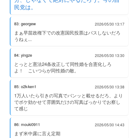
民党は。
83: georgew
2026/05/30 13:17
まぁ早苗政権下での改憲国民投票はパスしないだろ
うねぇ...
84: yingze
2026/05/30 13:30
とっとと憲法24条改正して同性婚を合憲化しろ
よ！ こいつらが同性婚の敵。
85: o2k-ken1
2026/05/30 13:38
1万人いたら引きの写真でバンッと載せるだろ、より
でボケ効かせて雰囲気だけの写真ばっかりでお察し
て感じ
86: mouki0911
2026/05/30 14:43
まず米中露に言え定期