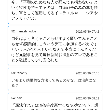
今、「平和のためなら人が死んでも構わない」と
いう特性を持ってるのは、自衛戦争の為の軍を持
ち、軍として運用してるイスラエルや、ロシアや
アメリカだよ。
52: nanashinodoe
2026/05/30 07:42
自分はよく考えることもせずよく聞いてみること
もせず感情的にこういうデモに参加するバカです
という人が1万人もいるなんて本当にうんざりだ
けど元記事を見て毎日新聞お得意のアレであるこ
とを確認して少し安心した
53: tanority
2026/05/30 07:45
デモより効果的な方法ってあるのかな。政治家にな
る？
54: gav
2026/05/30 08:02
「憲法守れ」は”9条等改憲するな“の意だろう。護