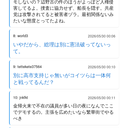
モしないの？辺野古の件のほうがよっぽど人権侵
害してるよ。捜査に協力せず、船長を隠す。共産
党は攻撃されてると被害者ヅラ。最初関係ないみ
たいな態度とってたよね。
8: world3
2026/05/30 00:06
いやだから、総理は別に憲法破ってないっ
て。
9: tettekete37564
2026/05/30 00:10
別に高市支持じゃ無いがコイツらは一体何
と戦ってるんだ？
10: jnkfkt
2026/05/30 00:11
金帰火来で不在の議員が多い日の夜になんでここ
でデモするの。主張を広めたいなら繁華街でやる
べき