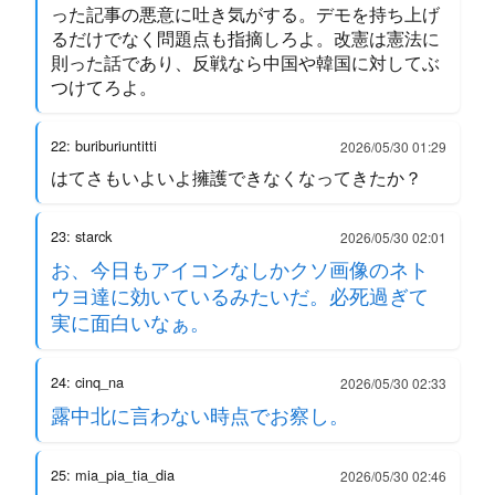
った記事の悪意に吐き気がする。デモを持ち上げ
るだけでなく問題点も指摘しろよ。改憲は憲法に
則った話であり、反戦なら中国や韓国に対してぶ
つけてろよ。
22: buriburiuntitti
2026/05/30 01:29
はてさもいよいよ擁護できなくなってきたか？
23: starck
2026/05/30 02:01
お、今日もアイコンなしかクソ画像のネト
ウヨ達に効いているみたいだ。必死過ぎて
実に面白いなぁ。
24: cinq_na
2026/05/30 02:33
露中北に言わない時点でお察し。
25: mia_pia_tia_dia
2026/05/30 02:46