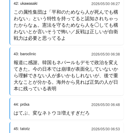
42: ukawasaki
2026/05/30 06:27
この属性集団は「平和のためなら人が死んでも構
わない」という特性を持ってると認知されちゃっ
たからなぁ。憲法を守るためなら人を◯しても構
わないとか言いそうで怖い／反戦は正しいが自衛
戦力は必要と思ってるよ
43: baroclinic
2026/05/30 06:38
報道に感謝。韓国もネパールもデモで政治を変え
てきた。今の日本では崩壊が表面化していないか
ら理解できない人が多いかもしれないが、後で重
大なことが分かる。海外から見れば正気の人が日
本に残っている表明
44: prdxa
2026/05/30 06:48
はてぶ、変なネトウヨ増えすぎだろ
45: tatotz
2026/05/30 06:53