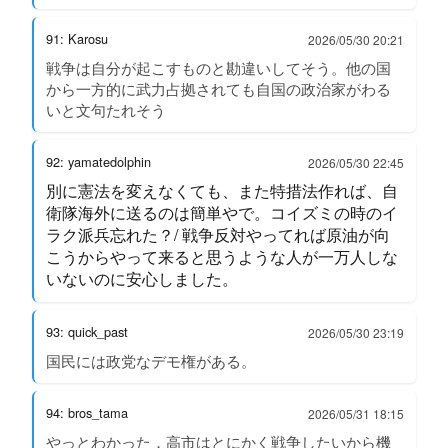
91: Karosu
2026/05/30 20:21
戦争は自分が起こすものと勘違いしてそう。他の国
から一方的に武力占拠されても自国の政治家がわる
いと文句たれそう
92: yamatedolphin
2026/05/30 22:45
別に憲法を変えなくても、また特措法作れば、自
衛隊海外に送るのは簡単やで。コイズミの時のイ
ラク派兵忘れた？/ 戦争反対やってれば原油が向
こうからやって来ると思うような人が一万人しな
いないのに安心しました。
93: quick_past
2026/05/30 23:19
国民には政党なデモ権がある。
94: bros_tama
2026/05/31 18:15
やっとわかった．高市はとにかく戦争したいから機