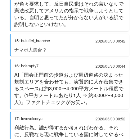
が色々要求して、反日自民党はそれの言いなりで
憲法改悪してアメリカの指示で戦争しようとして
いる。自明と思ってたが分からない人がいる訳で
説明しないといけない。
15: buluffel_branche
2026/05/30 00:42
ナマポ大集合？
16: hdampty7
2026/05/30 00:44
AI「国会正門前の歩道および周辺道路の決まった
規制エリアを合わせても、実質的に人が密集でき
るスペースは約3,000〜4,000平方メートル程度で
す。(1平方メートルあたり1人 ⇒ 約3,000〜4,000
人)」ファクトチェックがお笑い。
17: lovevoiceryu
2026/05/30 00:52
利敵行為。誰が得するか考えればわかる。それ
に、反戦なら現に戦争している国に対してやるべ