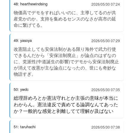
48: hearthewindsing
2026/05/30 07:24
物価高でデモをすればいいのに、主導してるのが共
産党かのか、支持を集めるセンスのなさが高市の延
命に繋げてる。
49: yasoya
2026/05/30 07:29
改憲阻止しても安保法制がある限り海外で武力行使
できるんだから「安保法制廃止」が論点のはずなの
に、党派性(中道誕生の影響)でデモから安保法制廃止
が消えて改憲が主な論点になったの、世にも奇妙な
物語すぎ。
50: ywdc
2026/05/30 07:35
総理辞めろとか憲法守れとか主張の意味が本当に
わからん。憲法違反で責めてる論調なんてあった
か？一般的な感覚と剥離してて理解が及ばない
51: taruhachi
2026/05/30 07:38