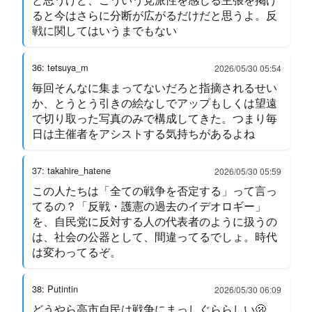
ると今はさらに分断が広がるだけだと思うよ。反
戦に関してはいうまでもない
36: tetsuya_m
2026/05/30 05:54
毎回そんなに集まってないだろと指摘されるせい
か、とうとう引きの絵なしでアップもしくは望遠
で切り取った写真のみで構成してきた。つまり毎
日は主催者をアシストする気持ちがあるよね
37: takahire_hatene
2026/05/30 05:59
この人たちは「全ての戦争を否定する」って言っ
てるの？「反戦・護憲の過去のイデオロギー」
を、自民党に反対する人の代表者のように扱うの
は、社会の公器として、間違ってるでしょ。時代
は変わってるぞ。
38: Putintin
2026/05/30 06:09
どうやら高市自民は戦争にまっしぐららしい🫢