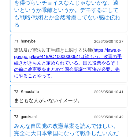
を得づらいチョイスなんじゃないかな、遠
いというか乖離というか。デモするにして
も戦略•戦術とか全然考慮してない感は伝わ
る
71: honeybe
2026/05/30 10:27
憲法及び憲法改正手続きに関する法律(
https://laws.e-
gov.go.jp/law/419AC1000000051)は読もう。改憲の手
続きがきちんと定められている。国民投票やるぞ！
の前に改憲案をまとめて国会審議で可決が必要。先
にやることやって。
72: Kmusiclife
2026/05/30 10:41
まともな人がいないイメージ。
73: gorokumi
2026/05/30 10:42
みんな自民党の改憲草案を読んでほしい。
完全に大日本帝国になって戦争したいんだ