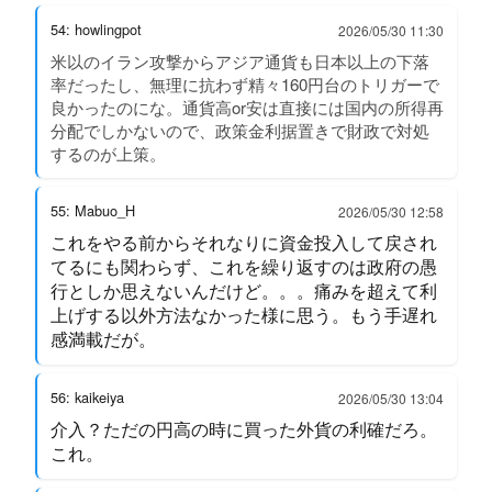
54: howlingpot
2026/05/30 11:30
米以のイラン攻撃からアジア通貨も日本以上の下落
率だったし、無理に抗わず精々160円台のトリガーで
良かったのにな。通貨高or安は直接には国内の所得再
分配でしかないので、政策金利据置きで財政で対処
するのが上策。
55: Mabuo_H
2026/05/30 12:58
これをやる前からそれなりに資金投入して戻され
てるにも関わらず、これを繰り返すのは政府の愚
行としか思えないんだけど。。。痛みを超えて利
上げする以外方法なかった様に思う。もう手遅れ
感満載だが。
56: kaikeiya
2026/05/30 13:04
介入？ただの円高の時に買った外貨の利確だろ。
これ。