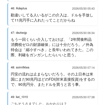
46: Adeptus
2026/05/30 05:43
勘違いしてる人いるがこの介入は、ドルを手放し
て11兆円手に入れたってことだからね
47: deztecjp
2026/05/30 06:34
もう一回くらい介入しておけば、「2年間食料品
消費税ゼロの財源確保」には十分だろう。／外為
特会は「縮小すべき」と長年いわれてきた。この
際、利確をガンガンしたらいいと思う。
48: soimilktea
2026/05/30 07:14
円安の流れは止まらないだろう。その上日本は米
国にまだ90兆円ほどのFDI(対米直接投資)をするの
で、90兆円分、またドルを買うと言う事。
49: kei_1010
2026/05/30 07:38
ごちそうさまでした。おかわりは？