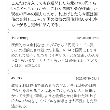
こんだけ介入しても数週間したら元の160円くら
いに戻っちゃうから、これが国際社会が評価した
現在の日本の国力なのか。利上げしたら今度は国
債の金利も上がって国の収益の国債利払いの比率
も上がるし完全に詰んでる。
44: bnckmnj
2026/05/30 02:50
圧倒的カス金利なせいでG7から「円売り・ドル買
い」の標的にされ続けた末路。NISAで国民にもすす
めだして笑う。3.75％（イギリス）とか無茶いわんか
ら2くらいまで（カナダくらい）は頑張れよ／アメリ
カは5、日本は0.5
45: Gka
2026/05/30 03:41
政策金利は物価で決めるものだよ。それ以外の目的
で金利を決めることはあってはならないの。日銀は
かつて投資を抑制しようと物価とかけ離れた利上げ
(2.5%→6%)をしてバブルを崩壊させ大不況にした罪
過がある。