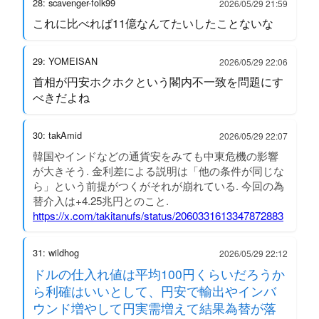
28: scavenger-folk99
2026/05/29 21:59
これに比べれば11億なんてたいしたことないな
29: YOMEISAN
2026/05/29 22:06
首相が円安ホクホクという閣内不一致を問題にす
べきだよね
30: takAmid
2026/05/29 22:07
韓国やインドなどの通貨安をみても中東危機の影響
が大きそう. 金利差による説明は「他の条件が同じな
ら」という前提がつくがそれが崩れている. 今回の為
替介入は+4.25兆円とのこと.
https://x.com/takitanufs/status/2060331613347872883
31: wildhog
2026/05/29 22:12
ドルの仕入れ値は平均100円くらいだろうか
ら利確はいいとして、円安で輸出やインバ
ウンド増やして円実需増えて結果為替が落