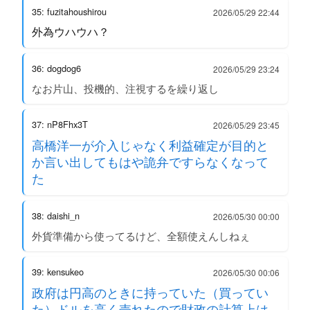
35: fuzitahoushirou
2026/05/29 22:44
外為ウハウハ？
36: dogdog6
2026/05/29 23:24
なお片山、投機的、注視するを繰り返し
37: nP8Fhx3T
2026/05/29 23:45
高橋洋一が介入じゃなく利益確定が目的と
か言い出してもはや詭弁ですらなくなって
た
38: daishi_n
2026/05/30 00:00
外貨準備から使ってるけど、全額使えんしねぇ
39: kensukeo
2026/05/30 00:06
政府は円高のときに持っていた（買ってい
た）ドルを高く売れたので財政の計算上は