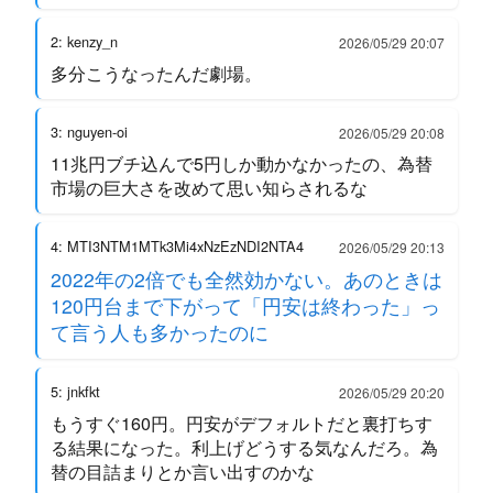
2: kenzy_n
2026/05/29 20:07
多分こうなったんだ劇場。
3: nguyen-oi
2026/05/29 20:08
11兆円ブチ込んで5円しか動かなかったの、為替
市場の巨大さを改めて思い知らされるな
4: MTI3NTM1MTk3Mi4xNzEzNDI2NTA4
2026/05/29 20:13
2022年の2倍でも全然効かない。あのときは
120円台まで下がって「円安は終わった」っ
て言う人も多かったのに
5: jnkfkt
2026/05/29 20:20
もうすぐ160円。円安がデフォルトだと裏打ちす
る結果になった。利上げどうする気なんだろ。為
替の目詰まりとか言い出すのかな