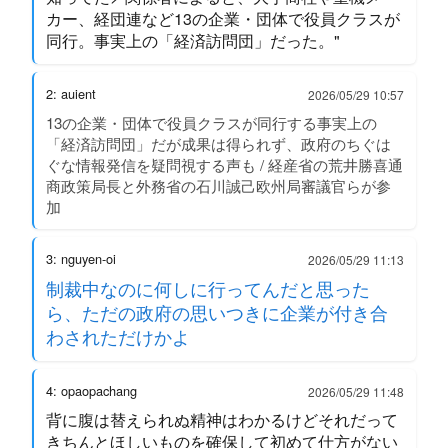
カー、経団連など13の企業・団体で役員クラスが
同行。事実上の「経済訪問団」だった。"
2: auient
2026/05/29 10:57
13の企業・団体で役員クラスが同行する事実上の
「経済訪問団」だが成果は得られず、政府のちぐは
ぐな情報発信を疑問視する声も / 経産省の荒井勝喜通
商政策局長と外務省の石川誠己欧州局審議官らが参
加
3: nguyen-oi
2026/05/29 11:13
制裁中なのに何しに行ってんだと思った
ら、ただの政府の思いつきに企業が付き合
わされただけかよ
4: opaopachang
2026/05/29 11:48
背に腹は替えられぬ精神はわかるけどそれだって
きちんとほしいものを確保して初めて仕方がない