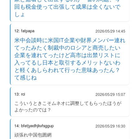
回も税金使って出張して成果は全くないで
しょ
12: fatpapa
2026/05/29 14:45
米中会談時に米国IT企業や財界メンバー連れ
てったみたく制裁中のロシアと商売したい
企業を連れてったけど高市は出禁リストに
入ってるし日本と取引するメリットないわ
と軽くあしらわれて行った意味あったん？
て感じね
13: rci
2026/05/29 15:07
こういうときこそムネオに調整してもらったほうが
よかったのでは？
14: bfetjyedhjkvfsggup
2026/05/29 16:30
頑張れ中国包囲網