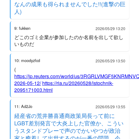
なんの成果も得られませんでした!!(進撃の巨
人)
9: fukken
2026/05/29 13:20
どこのゴミ企業が参加したのか名前を出して欲し
いものだ
10: moodyzfcd
2026/05/29 13:50
(
https://jp.reuters.com/world/us/3RGRLVMGF5KNRMN
2026-05-12/
https://ria.ru/20260528/istochnik-
2095171003.html
11: Ad2Jo
2026/05/29 13:55
経産省の荒井勝喜通商政策局長って前に
LGBT差別発言で大炎上した官僚か、こうい
うスタンドプレーで声のでかいやつが政治
家と癒着して出世するのが一番の問題、今