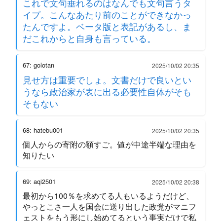
これで文句垂れるのはなんでも文句言うタ
イプ。こんなあたり前のことができなかっ
たんですよ。ベータ版と表記があるし、ま
だこれからと自身も言っている。
67: golotan
2025/10/02 20:35
見せ方は重要でしょ。文書だけで良いとい
うなら政治家が表に出る必要性自体がそも
そもない
68: hatebu001
2025/10/02 20:35
個人からの寄附の額すご。値が中途半端な理由を
知りたい
69: aqi2501
2025/10/02 20:38
最初から100％を求めてる人もいるようだけど、
やっとこさ一人を国会に送り出した政党がマニフ
ェストをもう形にし始めてるという事実だけで私