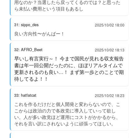
用なのか？当選したら戻ってくるのでは？と思った
ら未払い費用という項目もあるし
31: sippo_des
2025/10/02 18:00
良い方向性〜がんばー！
32: AFRO_Beet
2025/10/02 18:13
早いし有言実行～！ 今まで国民が見れる収支報告
書は年一回公開だったのに、ほぼリアルタイムで
更新されるのも良い…！ まず第一歩とのことで期
待してるよ！！
33: hatfatcat
2025/10/02 18:23
これを作るだけだと個人開発と変わらないので、こ
こからは政治の力で各政党に導入していって欲し
い。人が多い政党ほど運用にコストがかかるから、
それを言い訳にされないように頑張ってほしい。