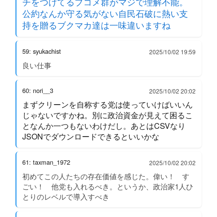
チをつけてるブコメ群がマジで理解不能。
公約なんか守る気がない自民石破に熱い支
持を贈るブクマカ達は一味違いますね
59: syukachist
2025/10/02 19:59
良い仕事
60: nori__3
2025/10/02 20:02
まずクリーンを自称する党は使っていけばいいん
じゃないですかね。別に政治資金が見えて困るこ
となんか一つもないわけだし。あとはCSVなり
JSONでダウンロードできるといいかな
61: taxman_1972
2025/10/02 20:02
初めてこの人たちの存在価値を感じた。偉い！ す
ごい！ 他党も入れるべき。というか、政治家1人ひ
とりのレベルで導入すべき