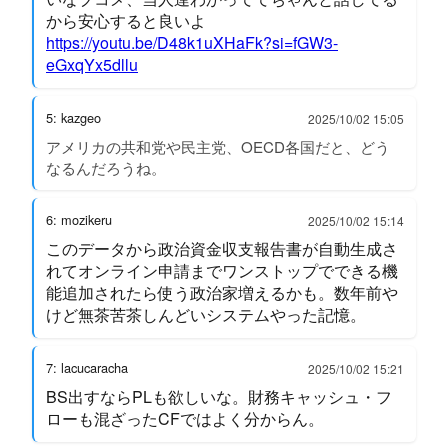
から安心すると良いよ
https://youtu.be/D48k1uXHaFk?si=fGW3-
eGxqYx5dllu
5: kazgeo
2025/10/02 15:05
アメリカの共和党や民主党、OECD各国だと、どう
なるんだろうね。
6: mozikeru
2025/10/02 15:14
このデータから政治資金収支報告書が自動生成さ
れてオンライン申請までワンストップでできる機
能追加されたら使う政治家増えるかも。数年前や
けど無茶苦茶しんどいシステムやった記憶。
7: lacucaracha
2025/10/02 15:21
BS出すならPLも欲しいな。財務キャッシュ・フ
ローも混ざったCFではよく分からん。