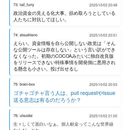
73: tail_furry
2025/10/02 20:48
政治資金の見える化大事。掠め取ろうとしている
人たちに対抗してほしい。
74: atsushieno
2025/10/02 20:51
えらい。資金情報を自ら公開しない政党は「そん
な公開ツールは存在しない」という言い訳ができ
なくなった。初期のCOCOAみたいに独自改良版
をリリースできない特殊事情を開発側に悪用され
る懸念も小さい。投げ出せるし
75: brain-box
2025/10/02 20:53
ゴチャゴチャ言う人は、pull requestやissue
送る意志は有るのだろうか？
76: utsuidai
2025/10/02 21:00
生々しくて面白いなぁ。個人献金ってこんな世界線
なんだ、とか。