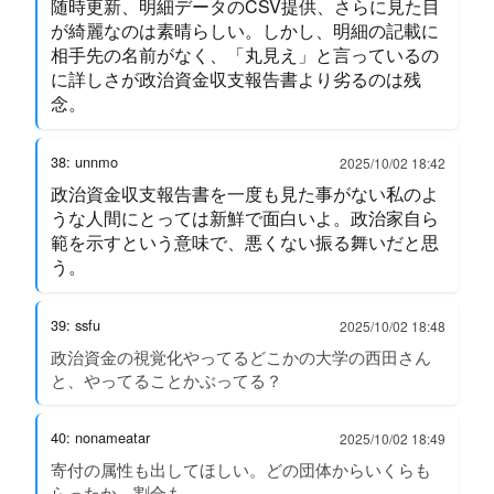
随時更新、明細データのCSV提供、さらに見た目
が綺麗なのは素晴らしい。しかし、明細の記載に
相手先の名前がなく、「丸見え」と言っているの
に詳しさが政治資金収支報告書より劣るのは残
念。
38: unnmo
2025/10/02 18:42
政治資金収支報告書を一度も見た事がない私のよ
うな人間にとっては新鮮で面白いよ。政治家自ら
範を示すという意味で、悪くない振る舞いだと思
う。
39: ssfu
2025/10/02 18:48
政治資金の視覚化やってるどこかの大学の西田さん
と、やってることかぶってる？
40: nonameatar
2025/10/02 18:49
寄付の属性も出してほしい。どの団体からいくらも
らったか、割合も。