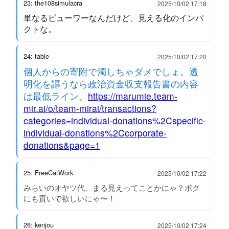
23: the108simulacra
2025/10/02 17:18
単なるビューワーなんだけど、見える化のインパ
クトな。
24: table
2025/10/02 17:20
個人からの寄附で濁しちゃダメでしょ。透
明化を謳うなら政治資金収支報告書の内容
は最低ライン。
https://marumie.team-
mir.ai/o/team-mirai/transactions?
categories=individual-donations%2Cspecific-
individual-donations%2Ccorporate-
donations&page=1
25: FreeCatWork
2025/10/02 17:22
みらいのオヤツ代、まる見えってことかにゃ？ボク
にも貢いで欲しいにゃ〜！
26: kenjou
2025/10/02 17:24