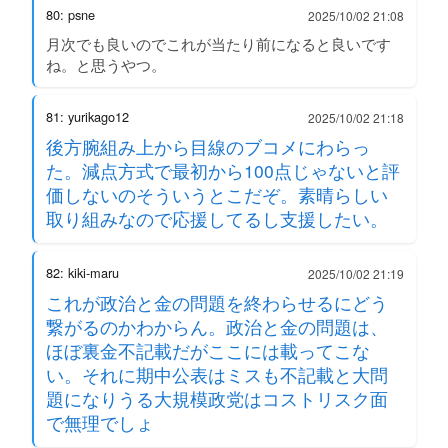
80: psne
2025/10/02 21:08
月次でも良いのでこれが当たり前になると良いです
ね。と思うやつ。
81: yurikago12
2025/10/02 21:18
後方腕組み上から目線のブコメにわらっ
た。減点方式で最初から100点じゃないと評
価しないのそういうとこだぞ。素晴らしい
取り組みなので応援してるし支援したい。
82: kiki-maru
2025/10/02 21:19
これが政治と金の問題を終わらせるにどう
繋がるのかわからん。政治と金の問題は、
ほぼ裏金不記載だがここには載ってこな
い。それに期中公表はミスも不記載と大問
題になりうる大規模政党はコストリスク面
で無理でしょ