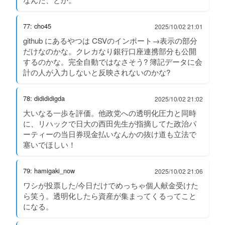
77: cho45
2025/10/02 21:01
github にあるやつは CSVのインポート→表示の部分
だけなのかな。クレカなり銀行口座連携部分も公開
するのかな。完全自動ではなさそう? 簿記データに会
計の人が入力しないと反映されないのかな?
78: didididigda
2025/10/02 21:02
大いなる一歩を評価。他政党への透明化圧力と同時
に、リハックで日大の西田先生が指摘してた政治パ
ーティーの当日券現金払いなんかの抜け道も立法で
塞いでほしい！
79: hamigaki_now
2025/10/02 21:06
ワシが投票した/今日だけでめっちゃ個人献金受けた
ら笑う。透明化したら資産が集まってくるってこと
になる。