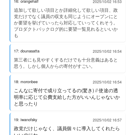
16: orangehalf
2025/10/02 16:53
追加して欲しい項目とか詳細化して欲しい項目、政
党だけでなく議員の収支も同じようにオープンにと
か要望を挙げていったら対応していってくれそう。
プロダクトバックログ的に要望一覧見れるといいか
も
17: dounasatta
2025/10/02 16:54
第三者にも見やすくするだけでも十分意義はあると
思う。しかし個人からの寄付がすごい。
18: moronbee
2025/10/02 16:54
こんなに寄付で成り立ってるの(驚き) // 使途の透
明率に応じて公費支給した方がいいんじゃないか
と思ったり
19: iwanofsky
2025/10/02 16:57
政党だけじゃなく、議員個々に導入してくれたら
いいのにね