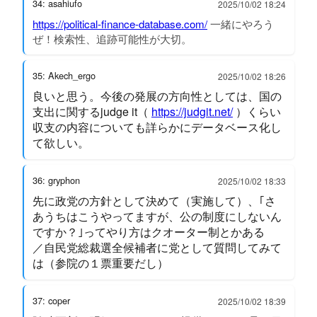
34: asahiufo
2025/10/02 18:24
https://political-finance-database.com/
一緒にやろう
ぜ！検索性、追跡可能性が大切。
35: Akech_ergo
2025/10/02 18:26
良いと思う。今後の発展の方向性としては、国の
支出に関するjudge it（
https://judgit.net/
）くらい
収支の内容についても詳らかにデータベース化し
て欲しい。
36: gryphon
2025/10/02 18:33
先に政党の方針として決めて（実施して）、｢さ
あうちはこうやってますが、公の制度にしないん
ですか？｣ってやり方はクオーター制とかある
／自民党総裁選全候補者に党として質問してみて
は（参院の１票重要だし）
37: coper
2025/10/02 18:39