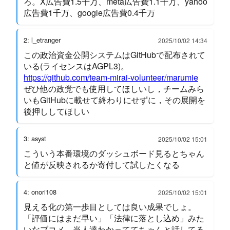
ろ。X広告費1.5千万、meta広告費1.1千万、yahoo
広告費1千万、google広告費0.4千万
2: l_etranger
2025/10/02 14:34
この政治資金公開システムはGitHubで配布されて
いる(ライセンスはAGPL3)。
https://github.com/team-mirai-volunteer/marumie
ぜひ他の政党でも使用してほしいし，チームみら
いもGitHubに載せて終わりにせずに，その展開を
後押ししてほしい
3: asyst
2025/10/02 15:01
こういう本番環境のダッシュボード見るとちゃん
と値が反映されるか寄付して試したくなる
4: onori108
2025/10/02 15:01
見える化の第一歩目としては良い成果でしょ。
「評価にはまだ早い」「法律に落とし込め」みた
いなブコメ、当人達わかっててちゃんと話してる