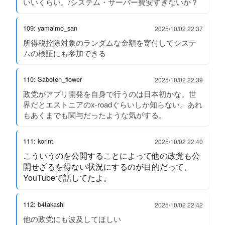
いいくらい。/システム・サーバー費安すぎないか？
109: yamaimo_san
2025/10/02 22:37
所得税控除対象のランダムな金額を寄付してシステ
ムの検証にも参加できる
110: Saboten_flower
2025/10/02 22:39
政党がアプリ開発を自身で行うのは日本初かな。世
界だとエストニアのx-roadぐらいしか知らない。あれ
もあくまでも関与だったような気がする。
111: korint
2025/10/02 22:40
こういうのを公開することによって他の政党も公
開せざるを得ない状況にするのが目的だって、
YouTubeで話してたよ。
112: b4takashi
2025/10/02 22:42
他の政党にも波及してほしい