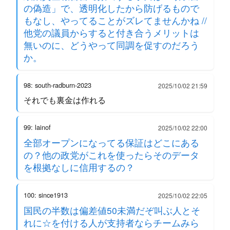
の偽造」で、透明化したから防げるもので
もなし、やってることがズレてませんかね //
他党の議員からすると付き合うメリットは
無いのに、どうやって同調を促すのだろう
か。
98: south-radburn-2023
2025/10/02 21:59
それでも裏金は作れる
99: lainof
2025/10/02 22:00
全部オープンになってる保証はどこにある
の？他の政党がこれを使ったらそのデータ
を根拠なしに信用するの？
100: since1913
2025/10/02 22:05
国民の半数は偏差値50未満だぞ叫ぶ人とそ
れに☆を付ける人が支持者ならチームみら