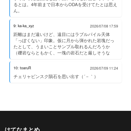
るとは。4年前まで日本からODAを受けてたとは思え
ん。
9: ka-ka_xyz
2026/07/08 17:59
距離はまだ遠いけど、遠目にはラブルパイル天体
「っぽくない」印象。仮に月から弾かれた岩塊だっ
たとして、うまいことサンプル取れるんだろうか
（礫岩ならともかく、一塊の岩石だと厳しそうな
10: toaruR
2026/07/09 11:24
チェリャビンスク隕石を思い出す（´－｀）
はてなまとめ