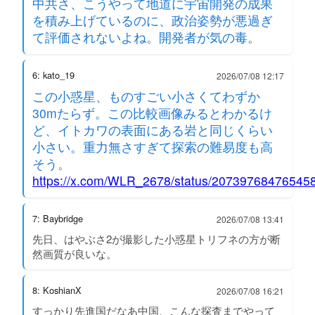
中共さ、こうやって地道に宇宙開発の成果
を積み上げているのに、政治姿勢が悪過ぎ
て評価されないよね。開発者が気の毒。
6: kato_19
2026/07/08 12:17
この小惑星、ものすごい小さくてわずか
30mたらず。この比較画像みるとわかるけ
ど、イトカワの表面にある岩と同じくらい
小さい。重力無さすぎて探索の難易度も高
そう。
https://x.com/WLR_2678/status/20739768476545
7: Baybridge
2026/07/08 13:41
先日、はやぶさ2が撮影した小惑星トリフネの方が断
然画質が良いな。
8: KoshianX
2026/07/08 16:21
すっかり先進国だなあ中国、こんな探査までやって