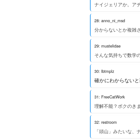
ナイジェリアか。ア
28: anno_ni_msd
分からないとか複雑
29: mustelidae
そんな気持ちで数学
30: lbtmplz
確かにわからないと
31: FreeCatWork
理解不能？ボクのき
32: restroom
「頭山」みたいな、