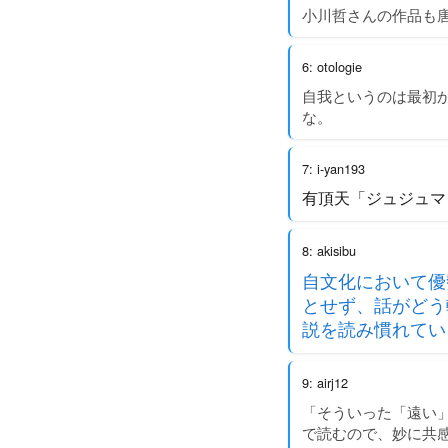
小川哲さんの作品も
6: otologie
自我というのは最初
な。
7: i-yan193
有頂天「ジュジュマ
8: akisibu
自文化において優
とせず、話がどう
説を読み慣れてい
9: airj12
「そういった「遠い
で読むので、妙に共