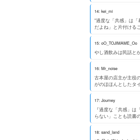
14: kei_mi
”過度な「共感」は「
だよね」と片付ける
15: oO_TOJIMAME_Oo
やし酒飲みは民話と
16: Mr_noise
古本屋の店主が主役
がのほほんとしたタ
17: Journey
『過度な「共感」は
らない」ことも読書
18: sand_land