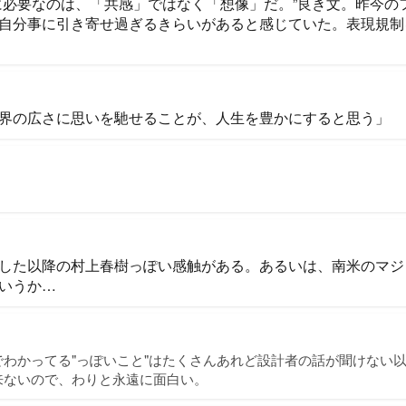
に必要なのは、「共感」ではなく「想像」だ。”良き文。昨今の
自分事に引き寄せ過ぎるきらいがあると感じていた。表現規制
界の広さに思いを馳せることが、人生を豊かにすると思う」
した以降の村上春樹っぽい感触がある。あるいは、南米のマジ
いうか…
わかってる"っぽいこと"はたくさんあれど設計者の話が聞けない
来ないので、わりと永遠に面白い。