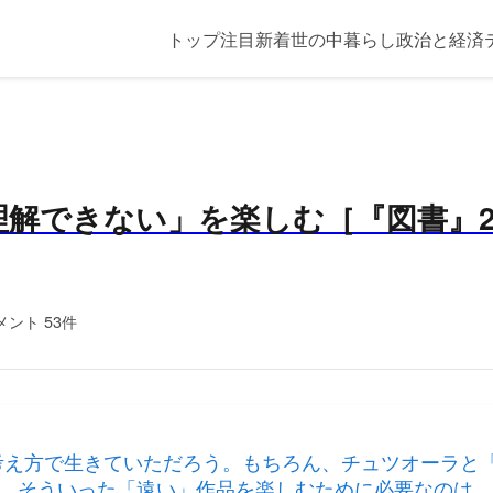
トップ
注目
新着
世の中
暮らし
政治と経済
解できない」を楽しむ［『図書』20
メント 53件
考え方で生きていただろう。もちろん、チュツオーラと
。そういった「遠い」作品を楽しむために必要なのは、