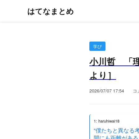
はてなまとめ
学び
小川哲 「理
より］
2026/07/07 17:54
コ
1: haruhiwai18
"僕たちと異なる
間にも距離がある