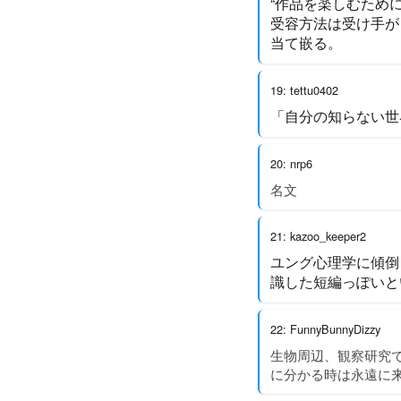
“作品を楽しむため
受容方法は受け手が
当て嵌る。
19: tettu0402
「自分の知らない世
20: nrp6
名文
21: kazoo_keeper2
ユング心理学に傾倒
識した短編っぽいと
22: FunnyBunnyDizzy
生物周辺、観察研究で
に分かる時は永遠に