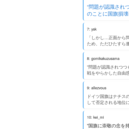
“問題が認識され
のことに国旗損壊
7: ysk
「しかし…正面から
ため、ただひたすら
8: gomikakuzusama
“問題が認識されつつ
戦をやらかした自由
9: allezvous
ドイツ国旗はナチス
して否定される地位
10: kei_mi
”国旗に崇敬の念を