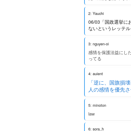
2: Yauchi
06/03「国政選
ないというレッテル
3: nguyen-oi
感情を保護法益にし
ってる
4: auient
「逆に、国旗損壊
人の感情を優先さ
5: minoton
law
6: sora_h