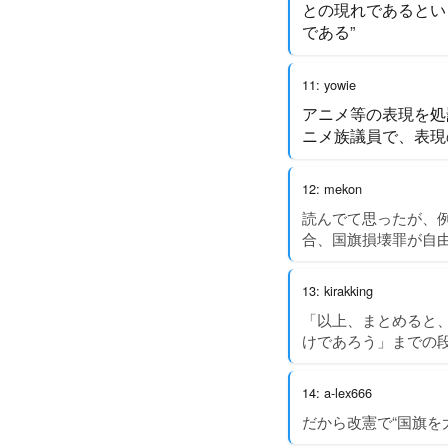
との現れであるとい
である”
11: yowie
アニメ等の表現を処
ニメ族議員で、表現
12: mekon
読んでて思ったが、
合、国旗損壊罪が自
13: kirakking
「以上、まとめると
けであろう」までの
14: a-lex666
だから改憲で“国旗を