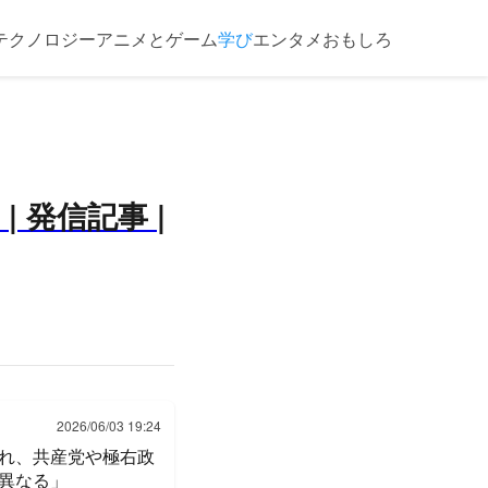
テクノロジー
アニメとゲーム
学び
エンタメ
おもしろ
 発信記事 |
2026/06/03 19:24
れ、共産党や極右政
異なる」