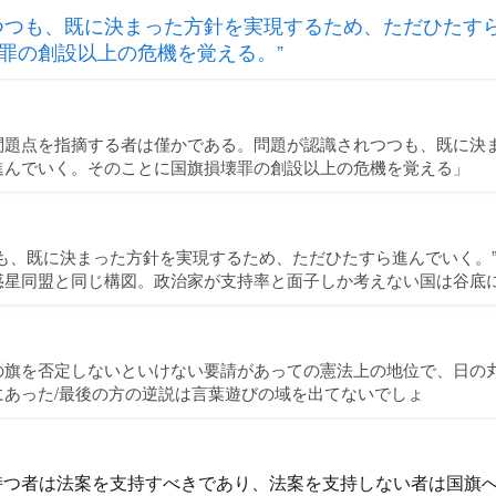
つつも、既に決まった方針を実現するため、ただひたす
罪の創設以上の危機を覚える。”
問題点を指摘する者は僅かである。問題が認識されつつも、既に決
進んでいく。そのことに国旗損壊罪の創設以上の危機を覚える」
も、既に決まった方針を実現するため、ただひたすら進んでいく。”
惑星同盟と同じ構図。政治家が支持率と面子しか考えない国は谷底
の旗を否定しないといけない要請があっての憲法上の地位で、日の
にあった/最後の方の逆説は言葉遊びの域を出てないでしょ
持つ者は法案を支持すべきであり、法案を支持しない者は国旗