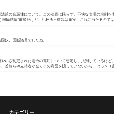
護法益の合憲性について。この法案に限らず、不快な表現の規制を
う国民感情”重箱だけど、礼拝所不敬罪は事実上これに当たるので
売国奴、国賊議員でしたね。
機やいざ制定された場合の運用について想定し、批判しているけど
ら、首相らや支持者が全くその意図を隠していないから。はっきり
カテゴリー