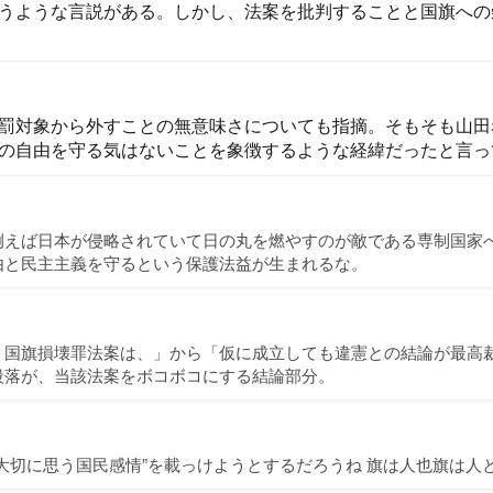
うような言説がある。しかし、法案を批判することと国旗への
罰対象から外すことの無意味さについても指摘。そもそも山田
の自由を守る気はないことを象徴するような経緯だったと言っ
例えば日本が侵略されていて日の丸を燃やすのが敵である専制国家
由と民主主義を守るという保護法益が生まれるな。
、国旗損壊罪法案は、」から「仮に成立しても違憲との結論が最高
段落が、当該法案をボコボコにする結論部分。
大切に思う国民感情”を載っけようとするだろうね 旗は人也旗は人