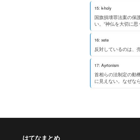
15: k-holy
国旗損壊罪法案の保
い。“神仏を大切に思
16: xete
反対しているのは、
17: Ayrtonism
首相らの法制定の動
に見えない。なぜな
はてなまとめ