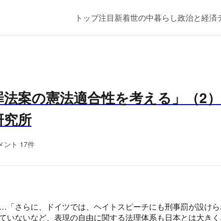
トップ
注目
新着
世の中
暮らし
政治と経済
法案の憲法適合性を考える」（2） |
研究所
メント 17件
…「さらに、ドイツでは、ヘイトスピーチにも刑事罰が設けら
ていないなど、表現の自由に関する法理体系も日本とは大きく