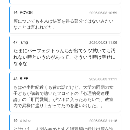
46: ROYGB
2026/06/03 10:59
膣についても本来は快楽を得る部分ではないみたい
なことは言われてた。
47: jamg
2026/06/03 11:06
たまにパーフェクトうんちが出てケツ拭いても汚
れない時というのがあって、そういう時は幸せに
なるな
48: BIFF
2026/06/03 11:11
もはや半世紀近くも昔の話だけど。大学の同期の女
子どもが講義で聴いたフロイトの「心理的発達理
論」の「肛門愛期」がツボに入ったみたいで、教室
内で異様に盛り上がってたのを思い出した。。
49: shidho
2026/06/03 11:18
とはいえ、人間を始めとする哺乳類は総排出腔を進