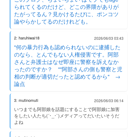
られてくるのだけど、どこの界隈がありが
たがってるん？見かけるたびに、ポンコツ
論やらかしてるのだけれども。
2: haruhiwai18
2026/06/03 03:43
"何の暴力行為も認められないのに逮捕した
のなら、とんでもない人権侵害です。阿部
さんと弁護士はなぜ即座に警察を訴えなか
ったのですか？ ""阿部さんの側も警察と児
相の判断が適切だったと認めてるから" →
論点
3: mutinomuti
2026/06/03 06:14
いつまでも阿部娘を話題にすることで阿部娘に加害
をしたい人たち(´･_･`)メディアってだいたいそうだ
よね