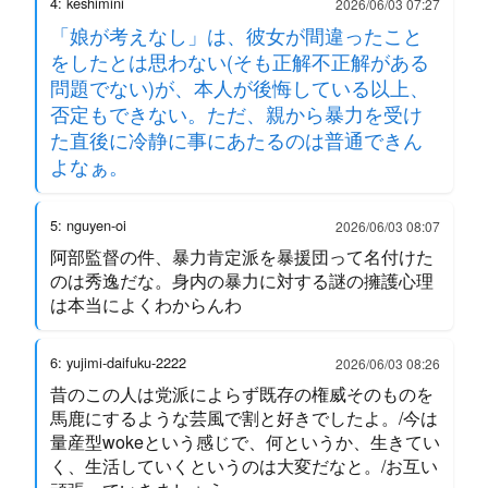
4: keshimini
2026/06/03 07:27
「娘が考えなし」は、彼女が間違ったこと
をしたとは思わない(そも正解不正解がある
問題でない)が、本人が後悔している以上、
否定もできない。ただ、親から暴力を受け
た直後に冷静に事にあたるのは普通できん
よなぁ。
5: nguyen-oi
2026/06/03 08:07
阿部監督の件、暴力肯定派を暴援団って名付けた
のは秀逸だな。身内の暴力に対する謎の擁護心理
は本当によくわからんわ
6: yujimi-daifuku-2222
2026/06/03 08:26
昔のこの人は党派によらず既存の権威そのものを
馬鹿にするような芸風で割と好きでしたよ。/今は
量産型wokeという感じで、何というか、生きてい
く、生活していくというのは大変だなと。/お互い