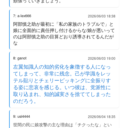
頑張っていきましょう。
7: a-lex666
2026/06/03 18:38
阿部慎之助が最初に「私の家族のトラブルで」と
娘に全面的に責任押し付けるからな/娘が悪いって
のは阿部慎之助の目算どおり誘導されてるんだが
な
8: ganot
2026/06/03 19:00
左翼知識人の知的劣化を象徴する人になっ
てしまって、非常に残念。己が学識をレッ
テル貼りとチェリーピッキングに全振りす
る姿に悲哀を感じる。いつ彼は、党派性に
取り込まれ、知的誠実さを捨ててしまった
のだろう。
9: usi4444
2026/06/04 18:35
世間の民に娘攻撃の主な理由は「チクったな」とい