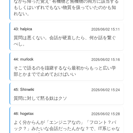
ながら帰った覚え” 有機物と無機物の両方に該当する
もしくはいずれでもない物質を扱っていたのかも知
れない。
43: halpica
2026/06/02 15:11
質問は悪くない。会話が硬直したら、何か話を繋ぐ
べし。
44: murlock
2026/06/02 15:16
そこで語るのを躊躇するなら最初からもっと広い学
部とかまでで止めておけばいい
45: Shinwiki
2026/06/02 15:24
質問に対して黙る奴はクソ
46: hogetax
2026/06/02 15:28
よく分からんが「エンジニアなの」「フロント？バ
ック？」みたいな会話だったんかな？で、IT系じゃな