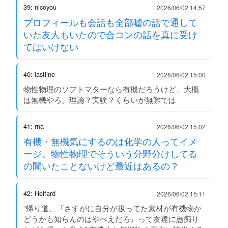
39: nicoyou
2026/06/02 14:57
プロフィールも会話も全部嘘の話で通して
いた友人もいたので合コンの話を真に受け
てはいけない
40: lastline
2026/06/02 15:00
物性物理のソフトマターなら有機だろうけど、大概
は無機やろ。理論？実験？くらいが無難では
41: rna
2026/06/02 15:02
有機・無機気にするのは化学の人ってイメ
ージ。物性物理でそういう分野分けしてる
の聞いたことないけど最近はあるの？
42: Helfard
2026/06/02 15:11
“帰り道、『さすがに自分が扱ってた素材が有機物か
どうかも知らんのはやべえだろ』って友達に愚痴り