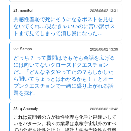
21: nomitori
2026/06/02 13:31
共感性羞恥で死にそうになるポストを見せ
ないでくれ…/見なきゃいいのに言い訳ポス
トまで見てしまって消し炭になった…
22: Sampo
2026/06/02 13:39
どっち？ って質問はそもそも会話を広げる
には向いてないクローズドクエスチョン
だ。「どんなネタやってたの？もしかした
ら聞いてちょっとはわかるかも！」とオー
プンクエスチョンで一緒に盛り上がれる話
題を探れ
23: q-Anomaly
2026/06/02 13:42
これは質問者の方が物性物理を化学と勘違いして
いるパターン。我々の業界は素核宇宙以外のすべ
ての分野を物性と呼ぶ。統計力学や光物性を無機