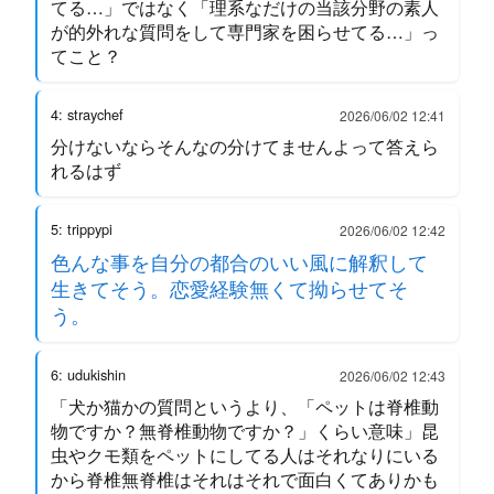
てる…」ではなく「理系なだけの当該分野の素人
が的外れな質問をして専門家を困らせてる…」っ
てこと？
4: straychef
2026/06/02 12:41
分けないならそんなの分けてませんよって答えら
れるはず
5: trippypi
2026/06/02 12:42
色んな事を自分の都合のいい風に解釈して
生きてそう。恋愛経験無くて拗らせてそ
う。
6: udukishin
2026/06/02 12:43
「犬か猫かの質問というより、「ペットは脊椎動
物ですか？無脊椎動物ですか？」くらい意味」昆
虫やクモ類をペットにしてる人はそれなりにいる
から脊椎無脊椎はそれはそれで面白くてありかも