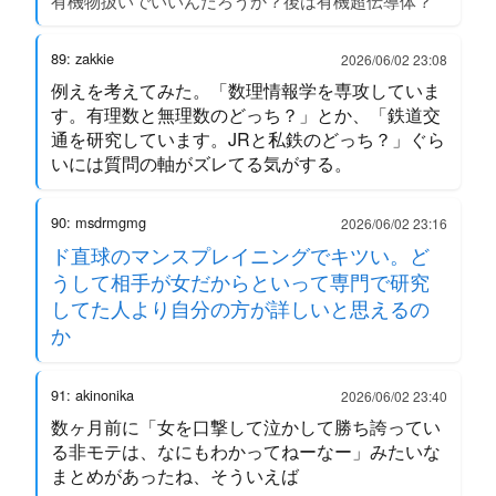
有機物扱いでいいんだろうか？後は有機超伝導体？
89: zakkie
2026/06/02 23:08
例えを考えてみた。「数理情報学を専攻していま
す。有理数と無理数のどっち？」とか、「鉄道交
通を研究しています。JRと私鉄のどっち？」ぐら
いには質問の軸がズレてる気がする。
90: msdrmgmg
2026/06/02 23:16
ド直球のマンスプレイニングでキツい。ど
うして相手が女だからといって専門で研究
してた人より自分の方が詳しいと思えるの
か
91: akinonika
2026/06/02 23:40
数ヶ月前に「女を口撃して泣かして勝ち誇ってい
る非モテは、なにもわかってねーなー」みたいな
まとめがあったね、そういえば