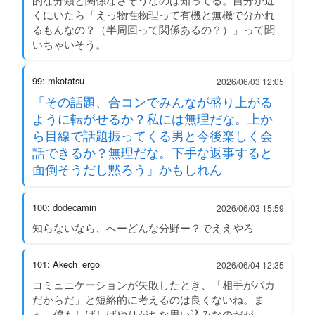
くにいたら「えっ物性物理って有機と無機で分かれ
るもんなの？（半周回って関係あるの？）」って聞
いちゃいそう。
99: mkotatsu
2026/06/03 12:05
「その話題、合コンでみんなが盛り上がる
ように転がせるか？私には無理だな。上か
ら目線で話題振ってくる男と今後楽しく会
話できるか？無理だな。下手な返事すると
面倒そうだし黙ろう」かもしれん
100: dodecamin
2026/06/03 15:59
知らないなら、へーどんな分野ー？でええやろ
101: Akech_ergo
2026/06/04 12:35
コミュニケーションが失敗したとき、「相手がバカ
だからだ」と短絡的に考えるのは良くないね。ま
ぁ、僕もしばしばやりがちな思い込みなのだが。