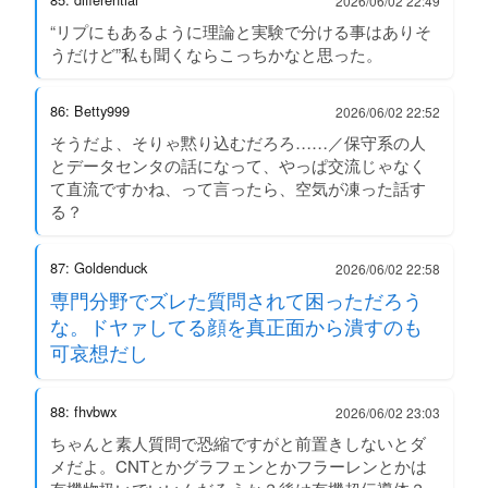
2026/06/02 22:49
“リプにもあるように理論と実験で分ける事はありそ
うだけど”私も聞くならこっちかなと思った。
86: Betty999
2026/06/02 22:52
そうだよ、そりゃ黙り込むだろろ……／保守系の人
とデータセンタの話になって、やっぱ交流じゃなく
て直流ですかね、って言ったら、空気が凍った話す
る？
87: Goldenduck
2026/06/02 22:58
専門分野でズレた質問されて困っただろう
な。ドヤァしてる顔を真正面から潰すのも
可哀想だし
88: fhvbwx
2026/06/02 23:03
ちゃんと素人質問で恐縮ですがと前置きしないとダ
メだよ。CNTとかグラフェンとかフラーレンとかは