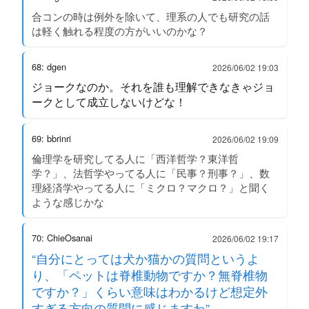
合コンの時は例外を除いて、理系の人でも研究の話
は軽く触れる程度の方がいいのかな？
68: dgen
2026/06/02 19:03
ジョークなのか。それを誰も理解できなきゃジョ
ークとして成立しないけどな！
69: bbrinri
2026/06/02 19:09
倫理学を研究してる人に「西洋哲学？東洋哲
学？」、法哲学やってる人に「民事？刑事？」、数
理経済学やってる人に「ミクロ？マクロ？」と聞く
ような感じかな
70: ChieOsanai
2026/06/02 19:17
“自分にとっては犬か猫かの質問というよ
り、「ペットは脊椎動物ですか？無脊椎物
ですか？」くらい意味はわかるけど想定外
すぎる方向の質問に感じますわ”