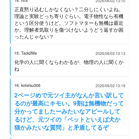
14: ntfs
2026/06/02 13:10
正直黙り込むしかなくない？二分しにくいよね。
理論と実験どっち寄りぐらい。電子物性なら有機
という区分使うけど。ソフトマターも無機は最近
か。理解者気取りを傷つけないようどう返すか困
ったんじゃない？
15: Tack2Me
2026/06/02 13:13
化学の人に聞くならわかるが、物理の人に聞くか
ね
16: kotetsu306
2026/06/02 13:19
2ページめで元ツイ主がなんか言い訳して
るのが最高にキモい。9割は無機物だって
分かってましたーみたいなアピールして
るけど、元ツイの「ペットといえば犬か
猫かみたいな質問」と矛盾してるぞ