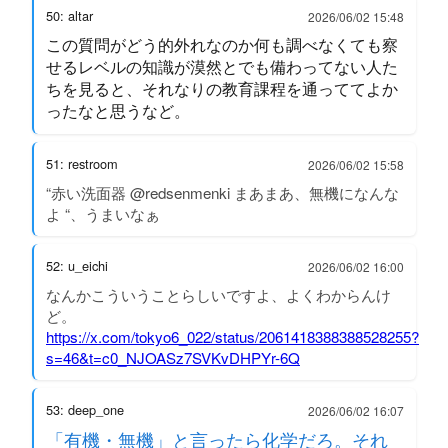
50: altar
2026/06/02 15:48
この質問がどう的外れなのか何も調べなくても察
せるレベルの知識が漠然とでも備わってない人た
ちを見ると、それなりの教育課程を通っててよか
ったなと思うなど。
51: restroom
2026/06/02 15:58
“赤い洗面器 @redsenmenki まあまあ、無機になんな
よ “、うまいなぁ
52: u_eichi
2026/06/02 16:00
なんかこういうことらしいですよ、よくわからんけ
ど。
https://x.com/tokyo6_022/status/2061418388388528255?
s=46&t=c0_NJOASz7SVKvDHPYr-6Q
53: deep_one
2026/06/02 16:07
「有機・無機」と言ったら化学だろ。それ