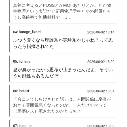
真剣に考えるとPOSSとかMOFあたりとか。ただ物
性物理という表記だと応用物理学科とかの所属だろ
うし高確率で無機材料でしょ。
64: kurage_lizard
2026/06/02 18:14
ふつう聞くなら理論系か実験系かじゃね？って思
ったら指摘されてた
65: tohima
2026/06/02 18:20
息が臭かったから思考が止まったんだよ、そうい
う可能性もあるんだぞ
66: hatest
2026/06/02 18:34
「合コンでしらけさせた話」は、人間関係に摩擦が
おきて雰囲気悪くなったのか、一人だけすべって
（摩擦レス）流されたのかどっち？
67: togetter
2026/06/02 18:39