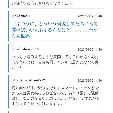
と担持する方とされる方でとか云々
36: comma3
2026/06/02 14:48
（ふつうに、どういう研究してたの？って
聞けばいい気もするんだけど……よくわか
らん世界）
37: otihateten3510
2026/06/02 14:50
いっちょ噛みするような質問ってキモいからやめた
方が良いよね、自分も同ジャンルに居たとかなら良
いけど
38: yujimi-daifuku-2222
2026/06/02 14:56
初対面の相手の緊張をほぐすスマートなトークがで
きる人は男女共に少数派なので、あまり厳しく駄目
出ししない方が良いと思うんだけどな。/話すのが下
手な人でも良い人はいますよ。