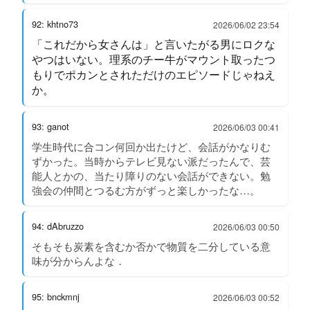
92: khtno73
2026/06/02 23:54
「これだから女さんは」と言いたがる男にロクな
やつはいない。理系のチー牛がマウント取ったつ
もりでポカンとされただけのエピソードじゃねえ
か。
93: ganot
2026/06/03 00:41
学生時代に合コン何回か出たけど、会話がかなりむ
ずかった。当時からテレビ見ない派だったんで、芸
能人とかの、当たり障りのない会話ができない。勉
強会の仲間とつるむ方がずっと楽しかったな…。
94: dAbruzzo
2026/06/03 00:50
そもそも炭素を含むか否かで物質を二分している意
味が分からんよな．
95: bnckmnj
2026/06/03 00:52