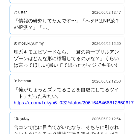
7: ustar
2026/06/02 12:47
「情報の研究してたんです〜」「へえPはNP派？
≠NP派？」「…」
8: mozukuyummy
2026/06/02 12:50
理系キモエピソードなら、「君の第一ブリルアン
ゾーンはどんな形に縮退してるのかな？」くらい
は言ってほしい(書いてて思ったがマジでキモい)
9: hatama
2026/06/02 12:53
「俺がちょっとズレてることを自虐にしてるツイ
ート」だったみたい。
https://x.com/Tokyo6_022/status/2061648466812850617
10: ysksy
2026/06/02 12:54
合コンで他に目当てがいたなら、そちらに引かれ
ないようにキモオタ排除に振る舞うのはありだろ