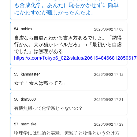
も合成化学。あんたに恥をかかせずに簡単
にかわすのが難しかったんだよ。
54: nobiox
2026/06/02 17:08
自虐なら自虐とわかる書き方あるでしょ。「納得
行かん。犬か猫かレベルだろ」→「最初から自虐
でした」は無理がある
https://x.com/Tokyo6_022/status/2061648466812850617
55: kanimaster
2026/06/02 17:12
女子「素人は黙ってろ」
56: tkm3000
2026/06/02 17:21
有機無機って化学系じゃないの？
57: mamiske
2026/06/02 17:29
物理学には理論と実験、素粒子と物性という分け方