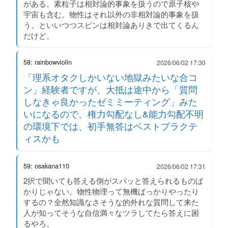
がある。素粒子は相対論的事象を扱うので原子核や
宇宙も含む。物性はそれ以外の非相対論的事象を扱
う。といいつつスピンは相対論ありきで出てくるん
だけど。
58: rainbowviolin
2026/06/02 17:30
「理系オタクしかいない地獄みたいな合コ
ン」経験者ですが、大抵は途中から「質問
しなきゃ良かったゼミミーティング」みた
いになるので、権力勾配なし&能力勾配不明
の環境下では、初手無答はベストプラクテ
ィスかも
59: osakana110
2026/06/02 17:31
2択で聞いても答える側がスパッと答えられるものば
かりじゃない。物性物理って無機ばっかりやったり
するの？全然知識なさそうな的外れな質問して来た
人が知ってそうな自信満々なツラしてたら答えに困
るやろ。