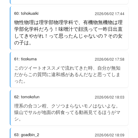
60: tohokuaiki
2026/06/02 17:44
物性物理は理学部物理学科で、有機物無機物は理
学部化学科だろう！味噌汁で顔洗って一昨日出直
してきやがれ！って思ったんじゃないの？その女
の子は。
61: ticokuma
2026/06/02 17:58
このツイートオススメで流れてきた時、自分が無知
だからこの質問に違和感があるんだなと思ってしま
った。
62: tomokofun
2026/06/02 18:03
理系の合コン程、クソつまらないモノはないよな。
猿山でサルが地面の餌食ってる動画見てるほうがマ
シ。
63: goadbin_2
2026/06/02 18:09