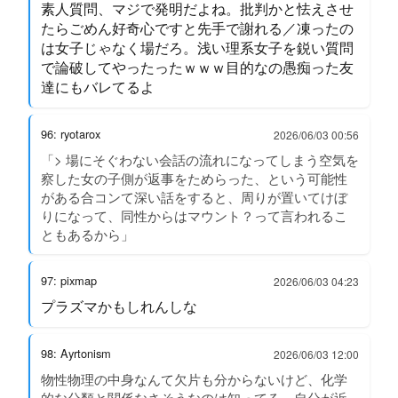
素人質問、マジで発明だよね。批判かと怯えさせ
たらごめん好奇心ですと先手で謝れる／凍ったの
は女子じゃなく場だろ。浅い理系女子を鋭い質問
で論破してやったったｗｗｗ目的なの愚痴った友
達にもバレてるよ
96: ryotarox
2026/06/03 00:56
「> 場にそぐわない会話の流れになってしまう空気を
察した女の子側が返事をためらった、という可能性
がある合コンて深い話をすると、周りが置いてけぼ
りになって、同性からはマウント？って言われるこ
ともあるから」
97: pixmap
2026/06/03 04:23
プラズマかもしれんしな
98: Ayrtonism
2026/06/03 12:00
物性物理の中身なんて欠片も分からないけど、化学
的な分類と関係なさそうなのは知ってる。自分が近