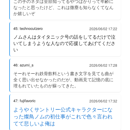
この手のネタは全部知ってるやつばかりって年齢に
なったと思ったけど、これは微塵も知らなくてなん
か嬉しいぞ
45: technocutzero
2026/06/02 17:22
ノムさんはタイタニック号の話をしてるだけで泣
いてしまうような人なので応援してあげてくださ
い
46: azumi_s
2026/06/02 17:28
そーれそーれ鉄骨飲料という書き文字を見ても曲が
全く思い出せなかったのだが、動画見て記憶の底に
埋もれていたものが蘇ってきた。
47: fujifavoric
2026/06/02 17:32
ようやくサントリー公式キャラクターにな
った燦鳥ノムの初仕事がこれで色々言われ
てて悲しいよ俺は