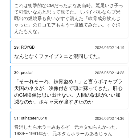
これは衝撃的なCMだったよなあ当時。鷲尾いさ子っ
て可愛いなあと思って観てた。リバイバルならブ米
既出の燃焼系も良いがすぐ消えた「軟骨成分飲んじ
ゃった」のロコモアももう一度観てみたい。すぐ消
えたもんな。
29: ROYGB
2026/06/02 14:19
なんとなくファイブミニと混同してた。
30: preciar
2026/06/02 14:28
「そーれそーれ、鉄骨盗め！」と言うボキャブラ
天国のネタが、映像付きで頭に蘇ってきた。肝心
のCM映像は思い出せない。人間の記憶がいい加
減なのか、ボキャ天が強すぎたのか
31: otihateten3510
2026/06/02 14:36
音消したらホラーみあるぞ 元ネタ知らんかった、
1989〜1991年か、元ネタもホラーみあるじゃん