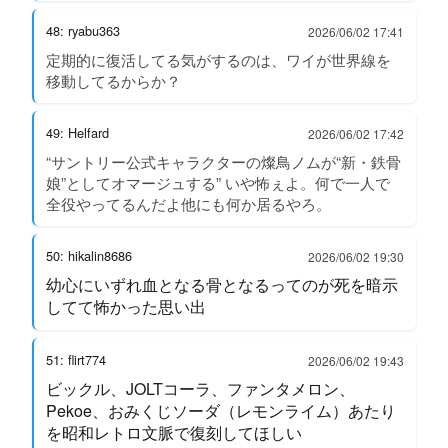
48: ryabu363
2026/06/02 17:41
定期的に復活してる気がするのは、ワイが世界線を
移動してるからか？
49: Helfard
2026/06/02 17:42
“サントリー公式キャラクターの燦鳥ノムが“新・鉄骨
娘”としてオマージュする” いや怖ぇよ。何で一人で
全役やってるんだよ他にも何か居るやろ。
50: hikalin8686
2026/06/02 19:30
幼心にいずれ血となる骨となるってのが死を暗示
してて怖かった思い出
51: flirt774
2026/06/02 19:43
ビックル、JOLTコーラ、ファンタメロン、
Pekoe、おみくじソーダ（レモンライム）あたり
を昭和レトロ文脈で復刻してほしい