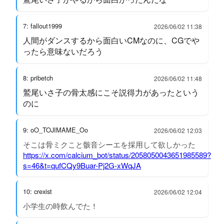
7: fallout1999
2026/06/02 11:38
人間がダンスするから面白いCMなのに、CGでや
ったら意味ないだろう
8: pribetch
2026/06/02 11:48
鷲尾いさ子の骨太感にこそ説得力があったという
のに
9: oO_TOJIMAME_Oo
2026/06/02 12:03
そこは骨ミクこと骸音シーエを採用して欲しかった
https://x.com/calcium_bot/status/2058050043651985589?
s=46&t=qufCQy9Buar-Pj2G-xWqJA
10: crexist
2026/06/02 12:04
小学生の時飲んでた！