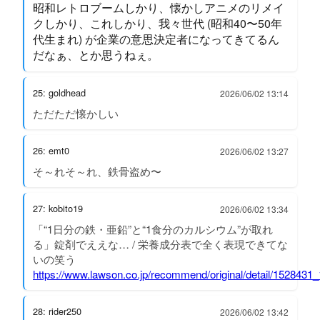
昭和レトロブームしかり、懐かしアニメのリメイ
クしかり、これしかり、我々世代 (昭和40〜50年
代生まれ) が企業の意思決定者になってきてるん
だなぁ、とか思うねぇ。
25: goldhead
2026/06/02 13:14
ただただ懐かしい
26: emt0
2026/06/02 13:27
そ～れそ～れ、鉄骨盗め〜
27: kobito19
2026/06/02 13:34
「“1日分の鉄・亜鉛”と“1食分のカルシウム”が取れ
る」錠剤でええな… / 栄養成分表で全く表現できてな
いの笑う
https://www.lawson.co.jp/recommend/original/detail/1528431
28: rider250
2026/06/02 13:42