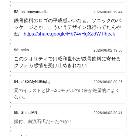
52: asitanoyamasita
2026/06/02 19:44
鉄骨飲料のロゴの平成感いいなぁ。ソニックのパ
ッケージとか、こういうデザイン流行ってたんや
ね
https://share.google/Hb74vHgXJdW1iheJk
53: aeka
2026/06/02 19:50
このクオリティでは昭和世代が鉄骨飲料に寄せる
クソデカ感情を受け止めきれない
54: z48GMyNt9GqILj
2026/06/02 20:25
元のイラストと比べ3Dモデルの出来が絶望的によく
ない。
55: Shin-JPN
2026/06/02 20:41
振付、南流石氏だったのか！