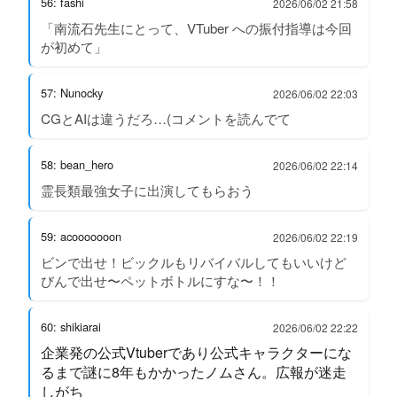
56: fashi
2026/06/02 21:58
「南流石先生にとって、VTuber への振付指導は今回
が初めて」
57: Nunocky
2026/06/02 22:03
CGとAIは違うだろ…(コメントを読んでて
58: bean_hero
2026/06/02 22:14
霊長類最強女子に出演してもらおう
59: acooooooon
2026/06/02 22:19
ビンで出せ！ビックルもリバイバルしてもいいけど
びんで出せ〜ペットボトルにすな〜！！
60: shikiarai
2026/06/02 22:22
企業発の公式Vtuberであり公式キャラクターにな
るまで謎に8年もかかったノムさん。広報が迷走
しがち