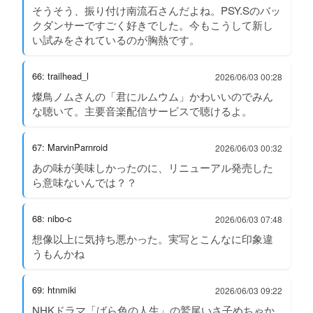
そうそう、振り付け南流石さんだよね。PSY.Sのバッ
クダンサーですごく好きでした。今もこうして新し
い試みをされているのが胸熱です。
66: trailhead_l
2026/06/03 00:28
燦鳥ノムさんの「君にルムウム」かわいいのでみん
な聴いて。主要音楽配信サービスで聴けるよ。
67: MarvinParnroid
2026/06/03 00:32
あの味が美味しかったのに、リニューアル発売した
ら意味ないんでは？？
68: nibo-c
2026/06/03 07:48
想像以上に気持ち悪かった。実写とこんなに印象違
うもんかね
69: htnmiki
2026/06/03 09:22
NHKドラマ「ばら色の人生」の鷲尾いさ子めちゃか