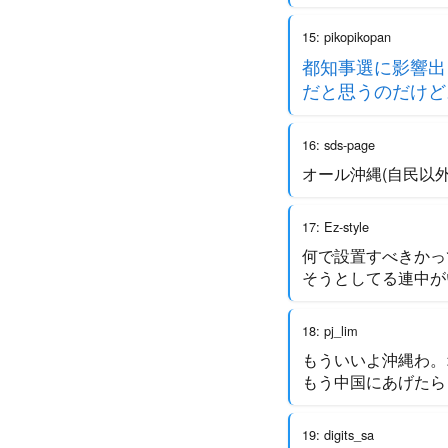
15: pikopikopan
都知事選に影響出
だと思うのだけど
16: sds-page
オール沖縄(自民以外
17: Ez-style
何で設置すべきかっ
そうとしてる連中が
18: pj_lim
もういいよ沖縄わ。
もう中国にあげたら
19: digits_sa