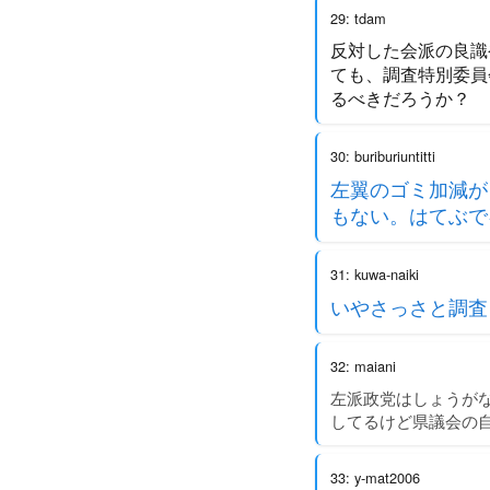
29: tdam
反対した会派の良識
ても、調査特別委員
るべきだろうか？
30: buriburiuntitti
左翼のゴミ加減が
もない。はてぶで
31: kuwa-naiki
いやさっさと調査
32: maiani
左派政党はしょうが
してるけど県議会の
33: y-mat2006