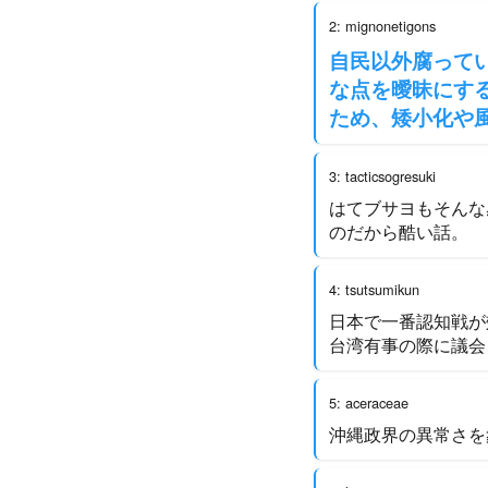
2: mignonetigons
自民以外腐って
な点を曖昧にす
ため、矮小化や
3: tacticsogresuki
はてブサヨもそんな
のだから酷い話。
4: tsutsumikun
日本で一番認知戦が
台湾有事の際に議会
5: aceraceae
沖縄政界の異常さを