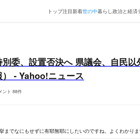
トップ
注目
新着
世の中
暮らし
政治と経済
特別委、設置否決へ 県議会、自民以
 - Yahoo!ニュース
メント 88件
挙までなにもせずに有耶無耶にしたいのですね。よくわかります(