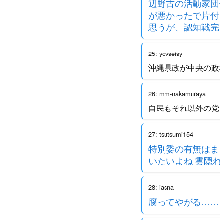
辺野古の活動家団
が悪かったで片付
思うが、認知戦完
25: yovseisy
沖縄県政が中央の政
26: mm-nakamuraya
自民もそれ以外の党
27: tsutsumi154
特別委の有無はま
いたいよね 雲隠
28: iasna
腐ってやがる……