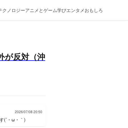
テクノロジー
アニメとゲーム
学び
エンタメ
おもしろ
外が反対（沖
2026/07/08 20:50
´・ω・｀)