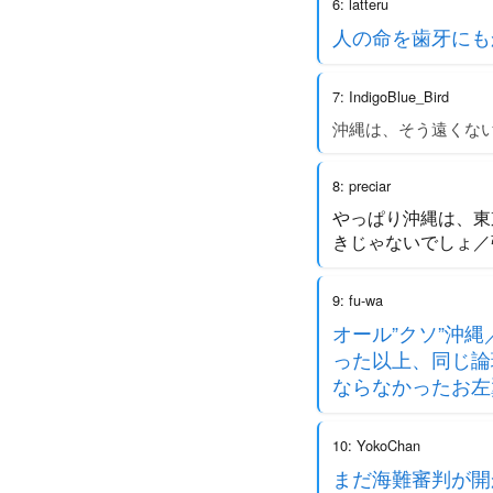
6: latteru
人の命を歯牙にも
7: IndigoBlue_Bird
沖縄は、そう遠くな
8: preciar
やっぱり沖縄は、東
きじゃないでしょ／
9: fu-wa
オール”クソ”沖
った以上、同じ論
ならなかったお左
10: YokoChan
まだ海難審判が開