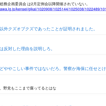
年 総務企画委員会 は2月定例会以降開催されていない。
inawa.lg.jp/kensei/gikai/1020908/1025144/1025038/1022489/10
以外クズオブクズであったことが証明されました。
は反対した理由を説明しろ。
どややこしい事件ではないだろ。警察か海保に任せとけ
、野党もここまで腐ってるとはな