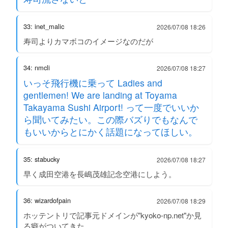
33: inet_malic
2026/07/08 18:26
寿司よりカマボコのイメージなのだが
34: nmcli
2026/07/08 18:27
いっそ飛行機に乗って Ladies and
gentlemen! We are landing at Toyama
Takayama Sushi Airport! って一度でいいか
ら聞いてみたい。この際バズりでもなんで
もいいからとにかく話題になってほしい。
35: stabucky
2026/07/08 18:27
早く成田空港を長嶋茂雄記念空港にしよう。
36: wizardofpain
2026/07/08 18:29
ホッテントリで記事元ドメインが"kyoko-np.net"か見
る癖がついてきた。