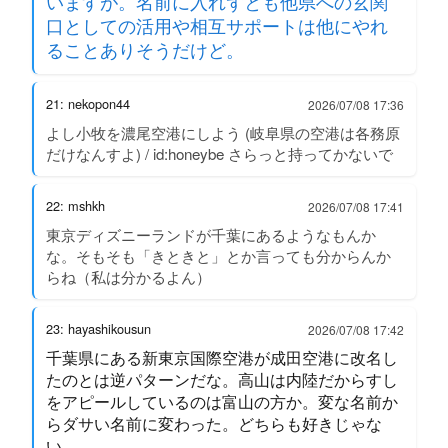
いますが。名前に入れずとも他県への玄関
口としての活用や相互サポートは他にやれ
ることありそうだけど。
21: nekopon44
2026/07/08 17:36
よし小牧を濃尾空港にしよう (岐阜県の空港は各務原
だけなんすよ) / id:honeybe さらっと持ってかないで
22: mshkh
2026/07/08 17:41
東京ディズニーランドが千葉にあるようなもんか
な。そもそも「きときと」とか言っても分からんか
らね（私は分かるよん）
23: hayashikousun
2026/07/08 17:42
千葉県にある新東京国際空港が成田空港に改名し
たのとは逆パターンだな。高山は内陸だからすし
をアピールしているのは富山の方か。変な名前か
らダサい名前に変わった。どちらも好きじゃな
い。