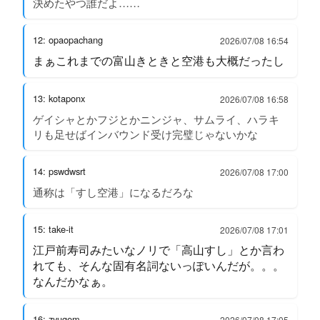
決めたやつ誰だよ……
12: opaopachang
2026/07/08 16:54
まぁこれまでの富山きときと空港も大概だったし
13: kotaponx
2026/07/08 16:58
ゲイシャとかフジとかニンジャ、サムライ、ハラキ
リも足せばインバウンド受け完璧じゃないかな
14: pswdwsrt
2026/07/08 17:00
通称は「すし空港」になるだろな
15: take-it
2026/07/08 17:01
江戸前寿司みたいなノリで「高山すし」とか言わ
れても、そんな固有名詞ないっぽいんだが。。。
なんだかなぁ。
16: zyugem
2026/07/08 17:05