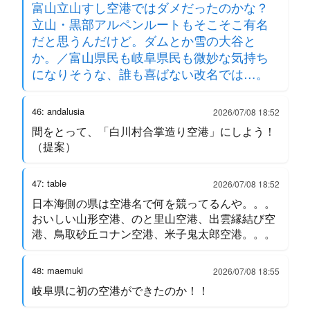
富山立山すし空港ではダメだったのかな？
立山・黒部アルペンルートもそこそこ有名
だと思うんだけど。ダムとか雪の大谷と
か。／富山県民も岐阜県民も微妙な気持ち
になりそうな、誰も喜ばない改名では…。
46: andalusia
2026/07/08 18:52
間をとって、「白川村合掌造り空港」にしよう！
（提案）
47: table
2026/07/08 18:52
日本海側の県は空港名で何を競ってるんや。。。
おいしい山形空港、のと里山空港、出雲縁結び空
港、鳥取砂丘コナン空港、米子鬼太郎空港。。。
48: maemuki
2026/07/08 18:55
岐阜県に初の空港ができたのか！！