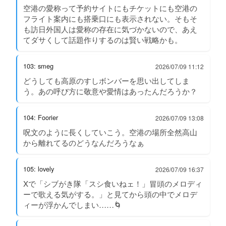
空港の愛称って予約サイトにもチケットにも空港の
フライト案内にも搭乗口にも表示されない。そもそ
も訪日外国人は愛称の存在に気づかないので、あえ
てダサくして話題作りするのは賢い戦略かも。
103: smeg
2026/07/09 11:12
どうしても高原のすしボンバーを思い出してしま
う。あの呼び方に敬意や愛情はあったんだろうか？
104: Foorier
2026/07/09 13:08
呪文のように長くしていこう。空港の場所全然高山
から離れてるのどうなんだろうなぁ
105: lovely
2026/07/09 16:37
Xで「シブがき隊「スシ食いねェ！」冒頭のメロディ
ーで歌える気がする。」と見てから頭の中でメロデ
ィーが浮かんでしまい……🌀