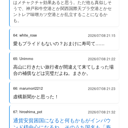
はメチャクチャ効果あると思う。ただ他も真似しそ
うで、神戸和牛空港とか関西国際天プラ空港とかセ
ントレア味噌カツ空港とか乱立することになるか
も。
64: white_rose
2026/07/08 21:15
愛もプライドもないの？おまけに寿司て……
65: Unimmo
2026/07/08 21:22
高山に行きたい旅行者が間違えて来てしまった場
合の補償などは完璧だよね。まさか。
66: marumori2212
2026/07/08 21:23
虚構新聞かと思った！
67: hiroshima_pot
2026/07/08 21:32
通貨安貧困国になると何もかもがインバウ
ンド様中心になるね。そのうち国名も「寿