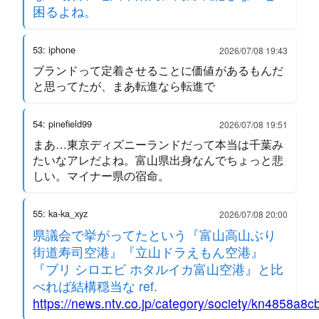
困るよね。
53: iphone
2026/07/08 19:43
ブランドって定着させることに価値があるもんだ
と思ってたが、まあ転進なら転進で
54: pinefield99
2026/07/08 19:51
まあ…東京ディズニーランドだって本当は千葉み
たいなアレだよね。富山県出身なんでちょっと悲
しい。マイナー県の宿命。
55: ka-ka_xyz
2026/07/08 20:00
県議会で挙がってたという『富山高山ぶり
街道寿司空港』『立山ドラえもん空港』
『ブリ シロエビ ホタルイカ富山空港』と比
べれば結構穏当な ref.
https://news.ntv.co.jp/category/society/kn4858