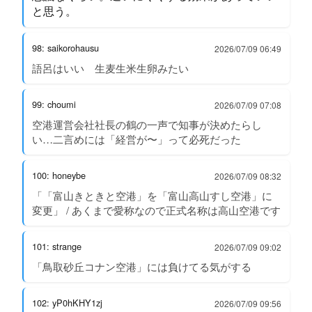
と思う。
98: saikorohausu
2026/07/09 06:49
語呂はいい 生麦生米生卵みたい
99: choumi
2026/07/09 07:08
空港運営会社社長の鶴の一声で知事が決めたらし
い…二言めには「経営が〜」って必死だった
100: honeybe
2026/07/09 08:32
「「富山きときと空港」を「富山高山すし空港」に
変更」 / あくまで愛称なので正式名称は高山空港です
101: strange
2026/07/09 09:02
「鳥取砂丘コナン空港」には負けてる気がする
102: yP0hKHY1zj
2026/07/09 09:56