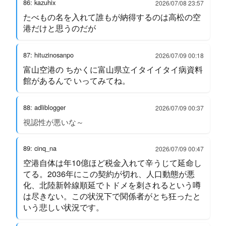
86: kazuhix
2026/07/08 23:57
たべもの名を入れて誰もが納得するのは高松の空
港だけと思うのだが
87: hituzinosanpo
2026/07/09 00:18
富山空港の ちかくに富山県立イタイイタイ病資料
館があるんで いってみてね。
88: adliblogger
2026/07/09 00:37
視認性が悪いな～
89: cinq_na
2026/07/09 00:47
空港自体は年10億ほど税金入れて辛うじて延命し
てる。2036年にこの契約が切れ、人口動態が悪
化、北陸新幹線順延でトドメを刺されるという噂
は尽きない。この状況下で関係者がとち狂ったと
いう悲しい状況です。