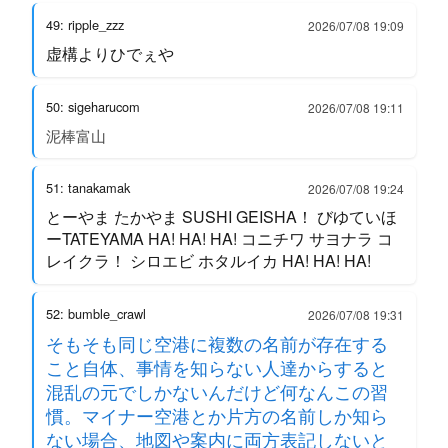
49: ripple_zzz
2026/07/08 19:09
虚構よりひでぇや
50: sigeharucom
2026/07/08 19:11
泥棒富山
51: tanakamak
2026/07/08 19:24
とーやま たかやま SUSHI GEISHA！ びゆていほ
ーTATEYAMA HA! HA! HA! コニチワ サヨナラ コ
レイクラ！ シロエビ ホタルイカ HA! HA! HA!
52: bumble_crawl
2026/07/08 19:31
そもそも同じ空港に複数の名前が存在する
こと自体、事情を知らない人達からすると
混乱の元でしかないんだけど何なんこの習
慣。マイナー空港とか片方の名前しか知ら
ない場合、地図や案内に両方表記しないと