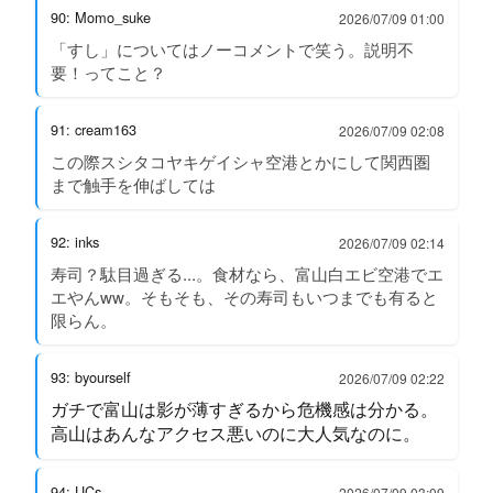
90: Momo_suke
2026/07/09 01:00
「すし」についてはノーコメントで笑う。説明不
要！ってこと？
91: cream163
2026/07/09 02:08
この際スシタコヤキゲイシャ空港とかにして関西圏
まで触手を伸ばしては
92: inks
2026/07/09 02:14
寿司？駄目過ぎる...。食材なら、富山白エビ空港でエ
エやんww。そもそも、その寿司もいつまでも有ると
限らん。
93: byourself
2026/07/09 02:22
ガチで富山は影が薄すぎるから危機感は分かる。
高山はあんなアクセス悪いのに大人気なのに。
94: UCs
2026/07/09 03:09