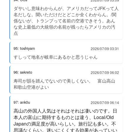
ダサいし意味わからんが、アメリカだってJFKって人
名だしな。聞いただけだとどこか全くわからん。/関
係ないが、トランプって名前の空港できそう。あん
な史上最低の大統領の名前が残ったらアメリカの汚
点
95: toshiyam
2026/07/09 03:31
すしって地名が岐阜にあるかと思うじゃん
96: sekreto
2026/07/09 06:02
寿司が韻を踏んでないので美しくない。 富山高山
和歌山空港がよい
97: ank0u
2026/07/09 06:14
高山の外国人人気はそれはそれは凄いのです。日
本人の富山に期待するものとは違う、Local/Old
Japanの満足度が高いらしい。旅行記も多い。不
思議なくらい。迷いにくくする効果があっていい