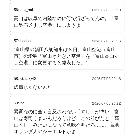
56: mu_hal
2026/07/08 20:00
高山は岐阜で内陸なのに何で混ざってんの。「富
山昆布〆すし空港」にしようよ
57: hozho
2026/07/08 20:06
“富山県の新田八朗知事は８日、富山空港（富山
市）の愛称「富山きときと空港」を「富山高山す
し空港」に変更すると発表した。”
58: Galaxy42
2026/07/08 20:16
虚構じゃないんだ
59: ite
2026/07/08 20:22
異質なのに全く言及されない「すし」が怖い。富
山は寿司うまいんだろうけど、この並びだと「高
山すし」みたいになって意味不明だろ……。高地
オランダ人のシーボルトかよ。