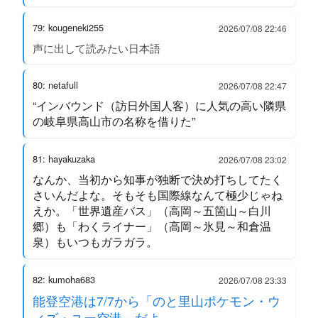
79: kougeneki255
2026/07/08 22:46
声に出して読みたい日本語
80: netafull
2026/07/08 22:47
“インバウンド（訪日外国人客）に人気の高い隣県
の岐阜県高山市の名称を借りた”
81: hayakuzaka
2026/07/08 23:02
なんか、当初から知事が独断で決め打ちしてたく
さいんだよな。そもそも国際線なんて極少じゃね
えか。「世界遺産バス」（高岡～五箇山～白川
郷）も「わくライナー」（高岡～氷見～和倉温
泉）もいつもガラガラ。
82: kumoha683
2026/07/08 23:33
能登空港は7/7から「のと里山ポケモン・ウ
ィズ・ユー空港」だよ