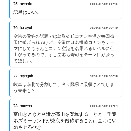
75: arvante
2026/07/08 22:16
語呂はいい。
76: funayoi
2026/07/08 22:16
空港の愛称の話題では鳥取砂丘コナン空港が毎回槍
玉に挙げられるけど、空港内は名探偵コナンをテー
マにしてちゃんとコナン空港を名乗れるレベルに仕
上がってるので、すし空港も寿司をテーマに頑張っ
てほしい。
77: myogab
2026/07/08 22:18
岐阜は南北で分割して、各々隣県に吸収されてしま
う未来も？
78: narwhal
2026/07/08 22:21
富山きときと空港が高山を僭称することと、千葉
ネズミーランドが東京を僭称することは直ちにや
めさせるべき。