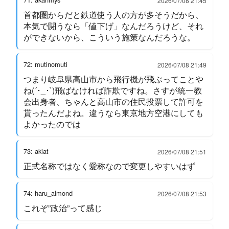
2026/07/08 21:45
首都圏からだと鉄道使う人の方が多そうだから、
本気で闘うなら「値下げ」なんだろうけど、それ
ができないから、こういう施策なんだろうな。
72: mutinomuti
2026/07/08 21:49
つまり岐阜県高山市から飛行機が飛ぶってことや
ね(´･_･`)飛ばなければ詐欺ですね。さすが統一教
会出身者、ちゃんと高山市の住民投票して許可を
貰ったんだよね。違うなら東京地方空港にしても
よかったのでは
73: akiat
2026/07/08 21:51
正式名称ではなく愛称なので変更しやすいはず
74: haru_almond
2026/07/08 21:53
これぞ”政治”って感じ