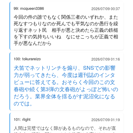
99: mcqueen3386
2026/07/09 00:37
今回の件の誰でもなく関係三者のいずれか、また
死なすつもりなのか死んでも平気なのか愚行を繰
り返すネット民 相手が悪と決めたら正義の鉄槌
を下すの気持ちいいね なにせこっちが正義で相
手が悪なんだから
100: tokurareizo
2026/07/09 01:16
犬笛でネットリンチを煽り、SNSでの影響
力が弱ってきたら、今度は週刊誌のインタ
ビューに答えてる。おそらく今回のこの文
春砲や続く第3弾の文春砲がよっぽど怖いの
だろう。業界全体を揺るがす泥沼化になる
のでは。
101: rlight
2026/07/09 01:19
人間は完璧ではなく隙があるものなので、それが直