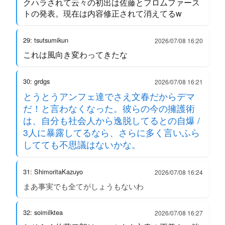
クハラされて云々の初出は佐藤とフロムファース
トの発表。現在は内容修正されて消えてるw
29: tsutsumikun
2026/07/08 16:20
これは風向き変わってきたな
30: grdgs
2026/07/08 16:21
とうとうアンフェ達でさえ文春だからデマ
だ！と言わなくなった。彼らの今の擁護術
は、自分も社会人から逸脱してるとの自爆 /
3人に暴露してるなら、さらに多く言いふら
してても不思議はないかな。
31: ShimoritaKazuyo
2026/07/08 16:24
まあ事実でも全てがしょうもないわ
32: soimilktea
2026/07/08 16:27