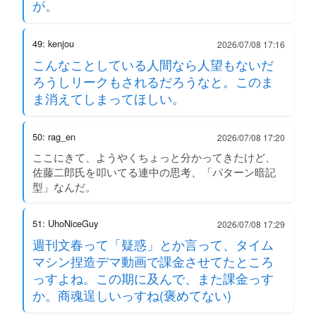
が。
49: kenjou
2026/07/08 17:16
こんなことしている人間なら人望もないだ
ろうしリークもされるだろうなと。このま
ま消えてしまってほしい。
50: rag_en
2026/07/08 17:20
ここにきて、ようやくちょっと分かってきたけど、
佐藤二郎氏を叩いてる連中の思考、「パターン暗記
型」なんだ。
51: UhoNiceGuy
2026/07/08 17:29
週刊文春って「疑惑」とか言って、タイム
マシン捏造デマ動画で課金させてたところ
っすよね。この期に及んで、また課金っす
か。商魂逞しいっすね(褒めてない)