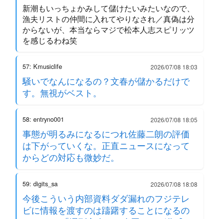
新潮もいっちょかみして儲けたいみたいなので、
漁夫リストの仲間に入れてやりなされ／真偽は分
からないが、本当ならマジで松本人志スピリッツ
を感じるわね笑
57: Kmusiclife
2026/07/08 18:03
騒いでなんになるの？文春が儲かるだけで
す。無視がベスト。
58: entryno001
2026/07/08 18:05
事態が明るみになるにつれ佐藤二朗の評価
は下がっていくな。正直ニュースになって
からどの対応も微妙だ。
59: digits_sa
2026/07/08 18:08
今後こういう内部資料ダダ漏れのフジテレ
ビに情報を渡すのは躊躇することになるの