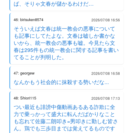
ば、そりゃ文春が儲かるわけだ…
46: birisuken8574
2026/07/08 16:56
そういえば文春は統一教会の悪事について
も記事にしてたよな。文春は嘘しか書かな
いから、統一教会の悪事も嘘。今見たら文
春は295件もの統一教会に関する記事を書い
てることが判明した。
47: georgew
2026/07/08 16:58
なんかもう社会的に抹殺する勢いだな...
48: Shiori115
2026/07/08 17:13
つい最近も誹謗中傷動画あるある詐欺に全
力で乗っかって盛大に転んだばかりなこと
も忘れて佐藤二朗叩き=男叩きに勤しむ皆さ
ん。鶏でも三歩目までは覚えてるものです