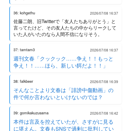
36: kohgethu
2026/07/08 16:37
佐藤二朗、旧Twitterで「友人たちありがとう」と
言ってたけど、その友人たちの中からリークして
いた人がいたのなら人間不信になりそう。
37: tamtam3
2026/07/08 16:37
週刊文春「クックック……争え！！もっと
争え！！……ほら、新しい餌だよ！！」
38: falkbeer
2026/07/08 16:39
そんなことより文春は「誹謗中傷動画」の
件で何か言わないといけないのでは？
39: gomikakuzusama
2026/07/08 16:42
本件は言及を控えていたが、さすがに見る
に堪えん。文春もSNSで過剰に批判してい