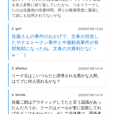
を友人多数に繰り返していたから、つまりリークし
たのは佐藤側の俳優仲間。周りが横暴態度に萎縮し
て誰にも信用されてないがな
2: gui1
2026/07/08 13:33
佐藤さんの事件のおかげで、文春が捏造し
たサナエトークン事件と中傷動画事件が有
耶無耶になったね。文春の大勝利だな(´・
ω・｀)
3: afterkun
2026/07/08 14:14
リーク元はこいつらだと誘導される愚かな人間。
はてブに何人現れるかな？
4: kimioki
2026/07/08 14:15
佐藤二朗はアウティングしてたと言う認識があっ
たんだろうか。リークはメールが更に拡散してれ
ば出どこはわからない。そして全体像は、関係者