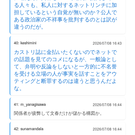
る人々も、私人に対するネットリンチに加
担しているという自覚が無いのか？公人で
ある政治家の不祥事を批判するのとは訳が
違うのだが。
40: keshimini
2026/07/08 16:43
カストリ誌に金払いたくないのでネットで
の話題を見てのコメになるが、一般論とし
て、弁明や反論をしないと一方的に不名誉
を受ける立場の人が事実を話すことをアウ
ティングと断罪するのは違うと思うんだよ
な。
41: m_yanagisawa
2026/07/08 16:44
関係者が疲弊して文春だけが儲かる構図か。
42: sunamandala
2026/07/08 16:44