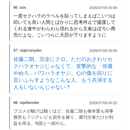
96: izoc
2026/07/09 00:06
一度セクハラのラベルを貼ってしまえばこいつは
叩いても良い人間とばかりに思考停止で援護して
くれる連中がわらわら現れるから文春はぼろい商
売だよな。こいつらに天罰が下りますように
97: utajimanyoko
2026/07/09 00:06
佐藤二朗、完全にクロ。ただのおさわりセ
クハラオヤジじゃなくて、攻撃的な「俳優
やめろ」パワハラオヤジ。心の傷を回りに
言いふらすようなこんな人、もう共演する
人もいないんじゃない？
98: rajahbrooke
2026/07/09 00:22
ブコメが騒げば騒ぐほど、佐藤二朗も橋本愛も両事
務所もフジテレビも損失を被り、週刊文春だけが利
益を得る。N国と一緒やん。