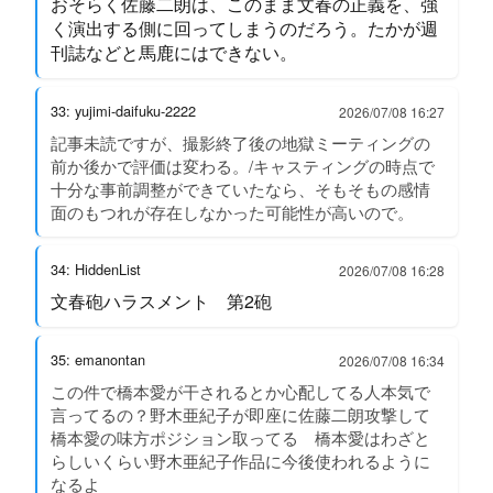
おそらく佐藤二朗は、このまま文春の正義を、強
く演出する側に回ってしまうのだろう。たかが週
刊誌などと馬鹿にはできない。
33: yujimi-daifuku-2222
2026/07/08 16:27
記事未読ですが、撮影終了後の地獄ミーティングの
前か後かで評価は変わる。/キャスティングの時点で
十分な事前調整ができていたなら、そもそもの感情
面のもつれが存在しなかった可能性が高いので。
34: HiddenList
2026/07/08 16:28
文春砲ハラスメント 第2砲
35: emanontan
2026/07/08 16:34
この件で橋本愛が干されるとか心配してる人本気で
言ってるの？野木亜紀子が即座に佐藤二朗攻撃して
橋本愛の味方ポジション取ってる 橋本愛はわざと
らしいくらい野木亜紀子作品に今後使われるように
なるよ