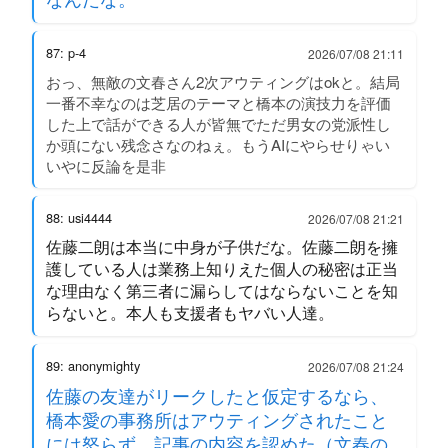
87: p-4
2026/07/08 21:11
おっ、無敵の文春さん2次アウティングはokと。結局
一番不幸なのは芝居のテーマと橋本の演技力を評価
した上で話ができる人が皆無でただ男女の党派性し
か頭にない残念さなのねぇ。もうAIにやらせりゃい
いやに反論を是非
88: usi4444
2026/07/08 21:21
佐藤二朗は本当に中身が子供だな。佐藤二朗を擁
護している人は業務上知りえた個人の秘密は正当
な理由なく第三者に漏らしてはならないことを知
らないと。本人も支援者もヤバい人達。
89: anonymighty
2026/07/08 21:24
佐藤の友達がリークしたと仮定するなら、
橋本愛の事務所はアウティングされたこと
には怒らず、記事の内容を認めた（文春の