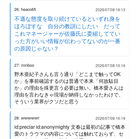
26: heaco65
2026/07/08 16:13
不遜な態度を取り続けているといずれ身を
ほろぼすな 自分の教訓にしたい だって
これマネージャーが佐藤氏に委縮しててい
った方がいい情報が伝わってないのが一番
の原因じゃない？
27: minboo
2026/07/08 16:16
野木亜紀子さんも言う通り「どこまで触ってOK
か」を事前確認するのは普通で本来「何故駄目
か」の理由を殊更言う必要は無い。橋本愛さんは
理由を言わなきゃ現場が納得しなかったわけで、
そういう業界がクソだと思う
28: erererererr
2026/07/08 16:19
id:preciar id:anonymighty 文春は最初の記事で橋本
愛のトラウマの内容については触れておらず、セ