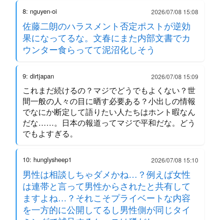
8: nguyen-oi
2026/07/08 15:08
佐藤二朗のハラスメント否定ポストが逆効
果になってるな。文春にまた内部文書でカ
ウンター食らってて泥沼化しそう
9: dirtjapan
2026/07/08 15:09
これまだ続けるの？マジでどうでもよくない？世
間一般の人々の目に晒す必要ある？小出しの情報
でなにか断定して語りたい人たちはホント暇なん
だな……。日本の報道ってマジで平和だな。どう
でもよすぎる。
10: hunglysheep1
2026/07/08 15:10
男性は相談しちゃダメかね…？例えば女性
は連帯と言って男性からされたと共有して
ますよね…？それこそプライベートな内容
を一方的に公開してるし男性側が同じタイ