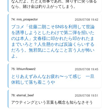
なんだよ。たとえ些事であれ、降りずに突っ張る
なら、賭け金は釣り上がってしまう。
74: mrs_prospector
2026/07/08 19:42
ブコメ「佐藤二朗こそSNSを利用して世論
を誘導しようとしたわけで第二弾を招いた
のは本人」文春様に叩かれたら叩かれたま
までいろと？人生懸かれば反論くらいする
だろう。無邪気にこんなこと言う人が怖い
よ。
75: lithiumflower2
2026/07/08 19:45
とりあえずみんなお疲れ〜って感じ 一旦
休戦して落ち着こうや
76: eternal_beef
2026/07/08 19:51
アウティングという言葉も概念も知らなさそう