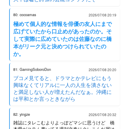
80: cocoamas
2026/07/08 20:19
極めて個人的な情報を俳優の友人にまで
広げていたから口止めがあったのか。そ
して実際に広めていたのは佐藤なのに橋
本がリーク元と決めつけられていたの
か。
81: GamingSoboroDon
2026/07/08 20:20
ブコメ見てると、ドラマとかテレビにもう
興味なくてリアルに一人の人生を潰さない
と満足しない人が増えたんだなぁ。沖縄に
は平和とか言っときながら
82: yingze
2026/07/08 20:32
雑誌にタレこむよりよっぽどマシに思うけど 橋
本愛がコラム書いてる週刊文春にタレこんだ屑は