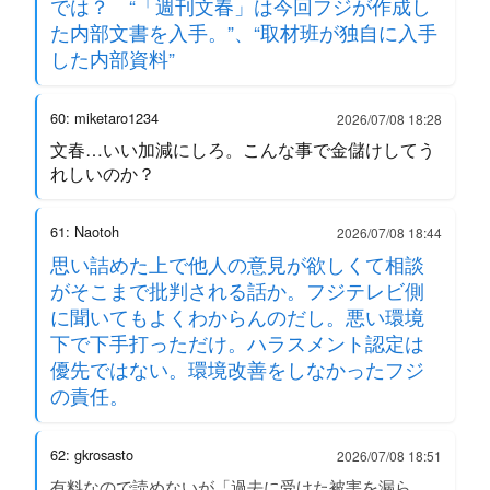
では？ “「週刊文春」は今回フジが作成し
た内部文書を入手。”、“取材班が独自に入手
した内部資料”
60: miketaro1234
2026/07/08 18:28
文春…いい加減にしろ。こんな事で金儲けしてう
れしいのか？
61: Naotoh
2026/07/08 18:44
思い詰めた上で他人の意見が欲しくて相談
がそこまで批判される話か。フジテレビ側
に聞いてもよくわからんのだし。悪い環境
下で下手打っただけ。ハラスメント認定は
優先ではない。環境改善をしなかったフジ
の責任。
62: gkrosasto
2026/07/08 18:51
有料なので読めないが「過去に受けた被害を漏ら