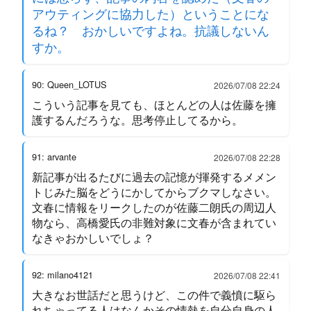
アウティングに協力した）ということにな
るね？ おかしいですよね。抗議しないん
すか。
90: Queen_LOTUS
2026/07/08 22:24
こういう記事を見ても、ほとんどの人は佐藤を擁
護するんだろうな。思考停止してるから。
91: arvante
2026/07/08 22:28
新記事が出るたびに過去の記憶が揮発するメメン
トじみた脳をどうにかしてからブクマしなさい。
文春に情報をリークしたのが佐藤二朗氏の周辺人
物なら、高橋愛氏の非難対象に文春が含まれてい
なきゃおかしいでしょ？
92: milano4121
2026/07/08 22:41
大きなお世話だと思うけど、この件で義憤に駆ら
れちゃってる人はなんかその情熱を自分自身の人