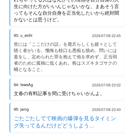
生に向けた方がいいんじゃないかな。まあそう言
ってもそんな自分自身を正当化したいから絶対聞
かないとは思うけど。
93: u_eichi
2026/07/08 22:45
世には「ここだけの話」を鹿爪らしくも嬉々として
聴く者がいる。懺悔も軽口も愚痴も慎め。問いには
蓋をし、定められた罪を抱えて他を求めず、正当弱
者のために孤独に低くあれ。咎はスズキタゴサクの
蛹となること。
94: fewsAg
2026/07/08 23:02
文春の有料記事を間に受けちゃいかんよ。
95: jamg
2026/07/08 23:40
ごたごたしてて映画の爆弾を見るタイミン
グ失ってるんだけどどうしよう…