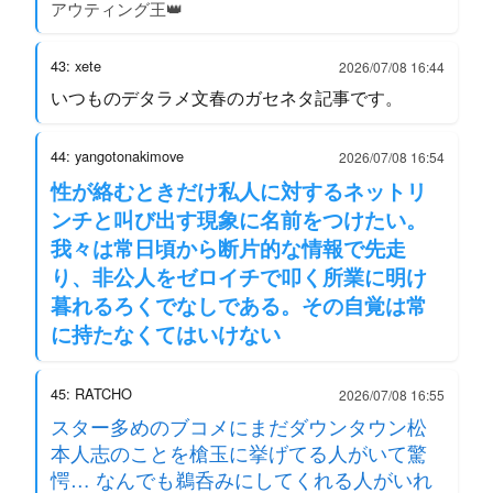
アウティング王👑
43: xete
2026/07/08 16:44
いつものデタラメ文春のガセネタ記事です。
44: yangotonakimove
2026/07/08 16:54
性が絡むときだけ私人に対するネットリ
ンチと叫び出す現象に名前をつけたい。
我々は常日頃から断片的な情報で先走
り、非公人をゼロイチで叩く所業に明け
暮れるろくでなしである。その自覚は常
に持たなくてはいけない
45: RATCHO
2026/07/08 16:55
スター多めのブコメにまだダウンタウン松
本人志のことを槍玉に挙げてる人がいて驚
愕… なんでも鵜呑みにしてくれる人がいれ