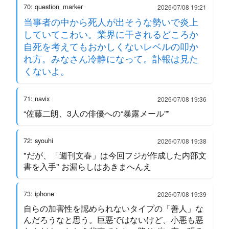
70: question_marker
2026/07/08 19:21
当事者の中から死人が出そうな勢いで炎上
していてこわい。業界に干されるどころか
自死を考えてもおかしくないレベルの叩か
れ方。みなさん冷静になって。訃報は見た
くないよ。
71: navix
2026/07/08 19:36
“佐藤二朗、3人の俳優への“暴露メール””
72: syouhi
2026/07/08 19:38
"だが、「週刊文春」は今回フジが作成した内部文
書を入手" お漏らしはあきまへんえ
73: iphone
2026/07/08 19:39
自らの加害性を認められないタイプの「善人」な
んだろうなと思う。巨悪ではないけど、小悪も悪