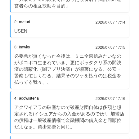
営者らの相互扶助を目的」
2: maturi
2026/07/07 17:14
USEN
3: imwks
2026/07/07 17:15
必要悪が無くなった今後は、ミニ全東信みたいなの
がポコポコ生まれていき、更にボッタクリ系の闇決
済の隠蔽化（闇アプリ決済）が顕著になる。公安・
警察も忙しくなる。結果そのツケを払うのは税金を
払ってる我々、、
4: addwisteria
2026/07/07 17:16
アクワイアラの破産なので破産財団自体は多額と想
定される(イシュアからの入金があるので)が、加盟店
の債権は一般破産債権で金融機関の借入金と同順位
だよなぁ。買掛売掛と同じ。