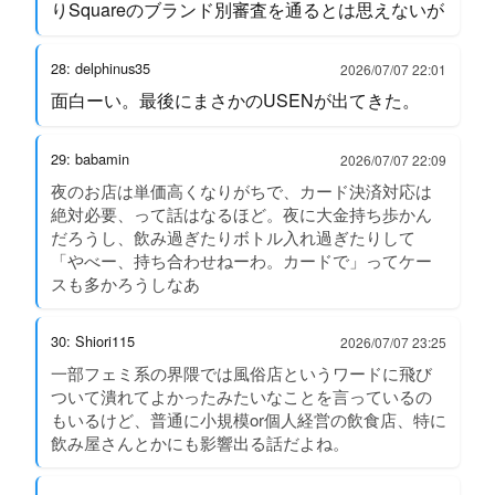
りSquareのブランド別審査を通るとは思えないが
28: delphinus35
2026/07/07 22:01
面白ーい。最後にまさかのUSENが出てきた。
29: babamin
2026/07/07 22:09
夜のお店は単価高くなりがちで、カード決済対応は
絶対必要、って話はなるほど。夜に大金持ち歩かん
だろうし、飲み過ぎたりボトル入れ過ぎたりして
「やべー、持ち合わせねーわ。カードで」ってケー
スも多かろうしなあ
30: Shiori115
2026/07/07 23:25
一部フェミ系の界隈では風俗店というワードに飛び
ついて潰れてよかったみたいなことを言っているの
もいるけど、普通に小規模or個人経営の飲食店、特に
飲み屋さんとかにも影響出る話だよね。