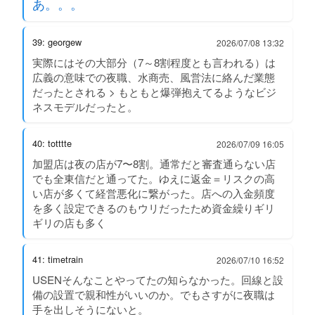
あ。。。
39: georgew
2026/07/08 13:32
実際にはその大部分（7～8割程度とも言われる）は
広義の意味での夜職、水商売、風営法に絡んだ業態
だったとされる > もともと爆弾抱えてるようなビジ
ネスモデルだったと。
40: totttte
2026/07/09 16:05
加盟店は夜の店が7〜8割。通常だと審査通らない店
でも全東信だと通ってた。ゆえに返金＝リスクの高
い店が多くて経営悪化に繋がった。店への入金頻度
を多く設定できるのもウリだったため資金繰りギリ
ギリの店も多く
41: timetrain
2026/07/10 16:52
USENそんなことやってたの知らなかった。回線と設
備の設置で親和性がいいのか。でもさすがに夜職は
手を出しそうにないと。