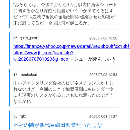
“おそらくは、今後半月から1カ月以内に資金ショート
に関するかなり深刻な話題がいくつか出てくるはず
だ”バブル崩壊で複数の金融機関を破綻させた影響が
未だ残ってるが、今回は何が起こるか。
36: quick_past
2026/07/08 10:26
https://finance.yahoo.co.jp/news/detail/2e38bb6fff0218
https://www.jiji.com/jc/article?
k=2026070701023&g=eco
マシューが死んじゃう
37: monbobori
2026/07/08 10:53
中小ファクタリング会社のビジネスチャンスかもし
れないけど、今回のことで加盟店側にもレンダー側
にも現実のリスクがあることも知れ渡ったのでどう
なるかね
38: rgfx
2026/07/08 11:27
本社の隣が四代目織田興業だったしな