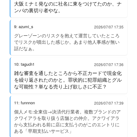
大阪ミナミ発なのに社名に東をつけてたのか、ナ
ンバの裏切り者やな。
9: azumi_s
2026/07/07 17:35
グレーゾーンのリスクを抱えて運営していたところ
でリスクが噴出した感じか。あまり他人事感が無い
話だなぁ。
10: taguch1
2026/07/07 17:36
雑な審査を通したところから不正カードで現金化
を繰り返されたのかと。罪状的に犯罪組織とグル
な可能性？単なる売り上げ欲しさに不正？
11: funnnon
2026/07/07 17:39
個人メモ:全東信→決済代行業者。複数ブランドのア
クワイアラを取り扱う店舗との仲介。アクワイアラ
から支払われる前に店に支払うのがこのエントリに
ある「早期支払いサービス」