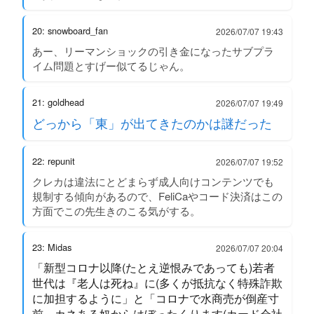
20: snowboard_fan
2026/07/07 19:43
あー、リーマンショックの引き金になったサブプラ
イム問題とすげー似てるじゃん。
21: goldhead
2026/07/07 19:49
どっから「東」が出てきたのかは謎だった
22: repunit
2026/07/07 19:52
クレカは違法にとどまらず成人向けコンテンツでも
規制する傾向があるので、FeliCaやコード決済はこの
方面でこの先生きのこる気がする。
23: Midas
2026/07/07 20:04
「新型コロナ以降(たとえ逆恨みであっても)若者
世代は『老人は死ね』に(多くが抵抗なく特殊詐欺
に加担するように」と「コロナで水商売が倒産寸
前。カネある奴からはぼったくります(カード会社