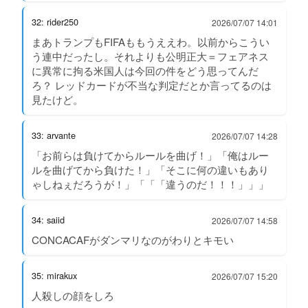
32: rider250
2026/07/07 14:01
まあトランプもFIFAももうええわ。以前からこうい
う連中だったし。それよりも公明正大＝フェアネス
に異常に拘る米国人は今回の件をどう思ってんだ
ろ？ レッドカードが不当な判定だとか言ってるのは
見たけど。
33: arvante
2026/07/07 14:28
「お前らは負けてからルールを曲げ！」「俺はルー
ルを曲げてから負けた！」「そこに何の違いもあり
ゃしねぇだろうが！」「「「違うのだ！！！」」」
34: saiid
2026/07/07 14:58
CONCACAFがダンマリなのがわりとキモい
35: mirakux
2026/07/07 15:20
人殺しの顔をしろ