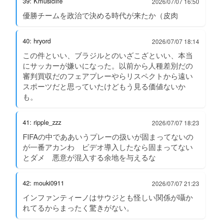
39: Kmusiclife
2026/07/07 16:50
優勝チームを政治で決める時代が来たか（皮肉
40: hryord
2026/07/07 18:14
この件といい、ブラジルとのいざこざといい、本当
にサッカーが嫌いになった。以前から人種差別だの
審判買収だのフェアプレーやらリスペクトから遠い
スポーツだと思っていたけどもう見る価値ないか
も。
41: ripple_zzz
2026/07/07 18:23
FIFAの中でああいうプレーの扱いが固まってないの
が一番アカンわ ビデオ導入したなら固まってない
とダメ 悪意が混入する余地を与えるな
42: mouki0911
2026/07/07 21:23
インファンティーノはサウジとも怪しい関係が囁か
れてるからまったく驚きがない。