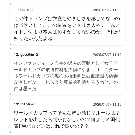
11: bokkou
2026/07/07 11:06
この件トランプは微塵もやましさを感じてないの
は当然として。この措置をアメリカ人やチームメ
イト、何より本人は恥ずかしくないのか。それが
知りたいんだよね
12: goadbin_2
2026/07/07 11:10
インファンティーノ会長の過去の言動として女子ワ
ールドカップの放送権料を大幅に引き上げ、カター
ルワールドカップの際の人権批判は西側諸国の偽善
が有名だが、これらより商業的判断だろうねとこの
件は思った
13: inaba54
2026/07/07 11:15
ワールドカップってそんな軽い感じ？ルールは？
レッドを出した審判がおかしいの？何より米国代
表FWバログンはこれで良いの？？