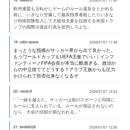
2026/07/07 11:40
欧州連盟も玉転がしゲームのルール違反をとがめる
前に、いきなり空爆して最高指導者殺したりいきな
り特殊部隊投入して大統領夫妻を拉致する米国トラ
ンプの国際法違反行為を批判しろよな。
19: vabo-space
2026/07/07 11:48
まっとうな指摘がサッカー界から出て良かった。
もうワールドカップもUEFA主催でいい｜インフ
ァンティーノFIFA会長が本当に酷過ぎる。政治か
らの中立捨ててどうする？アラブ王族からも圧力
かけられて拒否出来なくなるぞ
20: netafull
2026/07/07 12:22
“「一線を越えた。サッカーは他のスポーツと同様に
ルールに支えられている。ルールが保証されないの
なら、大会の信頼が損なわれる」”
21: birds9328
2026/07/07 12:26