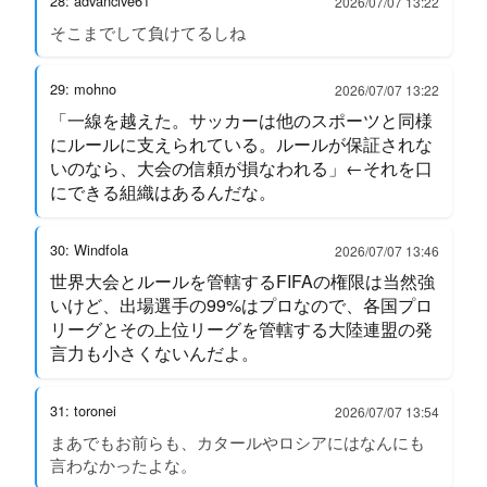
28: advancive61
2026/07/07 13:22
そこまでして負けてるしね
29: mohno
2026/07/07 13:22
「一線を越えた。サッカーは他のスポーツと同様
にルールに支えられている。ルールが保証されな
いのなら、大会の信頼が損なわれる」←それを口
にできる組織はあるんだな。
30: Windfola
2026/07/07 13:46
世界大会とルールを管轄するFIFAの権限は当然強
いけど、出場選手の99%はプロなので、各国プロ
リーグとその上位リーグを管轄する大陸連盟の発
言力も小さくないんだよ。
31: toronei
2026/07/07 13:54
まあでもお前らも、カタールやロシアにはなんにも
言わなかったよな。