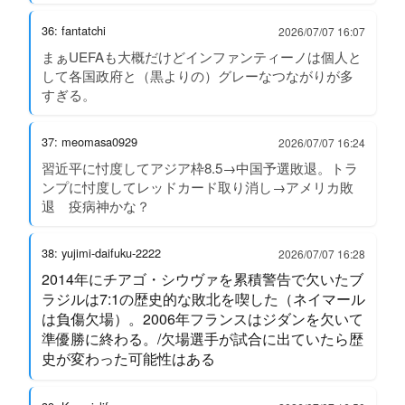
36: fantatchi
2026/07/07 16:07
まぁUEFAも大概だけどインファンティーノは個人と
して各国政府と（黒よりの）グレーなつながりが多
すぎる。
37: meomasa0929
2026/07/07 16:24
習近平に忖度してアジア枠8.5→中国予選敗退。トラ
ンプに忖度してレッドカード取り消し→アメリカ敗
退 疫病神かな？
38: yujimi-daifuku-2222
2026/07/07 16:28
2014年にチアゴ・シウヴァを累積警告で欠いたブ
ラジルは7:1の歴史的な敗北を喫した（ネイマール
は負傷欠場）。2006年フランスはジダンを欠いて
準優勝に終わる。/欠場選手が試合に出ていたら歴
史が変わった可能性はある