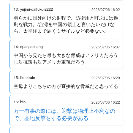
13: yujimi-daifuku-2222
2026/07/06 16:02
明らかに国外向けの射程で、防衛用と呼ぶには過
剰な戦力。/台湾を中国の領土と言いたいだけな
ら、太平洋まで届くミサイルなど必要ない。
14: opaopachang
2026/07/06 16:07
中国から見たら最も大きな脅威はアメリカだろう
し対抗策も対アメリカ重視だろう
15: timetrain
2026/07/06 16:20
空母よりこちらの方が直接的な脅威だと思ってる
16: bfoj
2026/07/06 16:22
万一有事の際には、迎撃は物理上不利なの
で、基地反撃をする必要がある