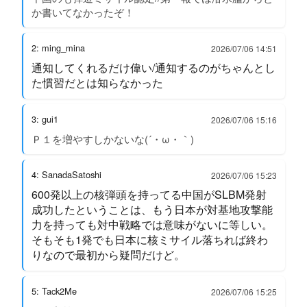
か書いてなかったぞ！
2: ming_mina
2026/07/06 14:51
通知してくれるだけ偉い/通知するのがちゃんとし
た慣習だとは知らなかった
3: gui1
2026/07/06 15:16
Ｐ１を増やすしかないな(´・ω・｀)
4: SanadaSatoshi
2026/07/06 15:23
600発以上の核弾頭を持ってる中国がSLBM発射
成功したということは、もう日本が対基地攻撃能
力を持っても対中戦略では意味がないに等しい。
そもそも1発でも日本に核ミサイル落ちれば終わ
りなので最初から疑問だけど。
5: Tack2Me
2026/07/06 15:25