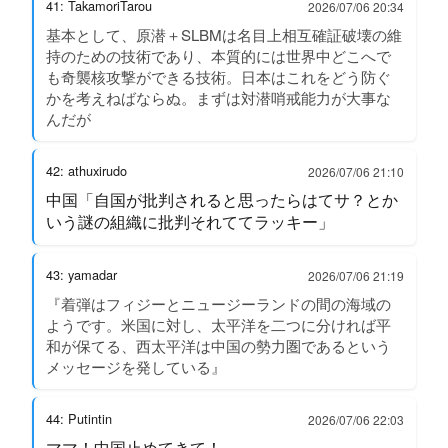
41: TakamoriTarou
2026/07/06 20:34
基本として、原潜＋SLBMは名目上相互確証破壊の維
持のための技術であり、本質的には世界中どこへで
も奇襲核攻撃ができる技術。日本はこれをどう防ぐ
かを考えねばならぬ。まずは対潜哨戒能力が大事な
んだが
42: athuxirudo
2026/07/06 21:10
中国「自国が批判されると思ったらはてサ？とか
いう謎の組織に批判それててラッキー」
43: yamadar
2026/07/06 21:19
『着弾はフィジーとニュージーランドの間の海域の
ようです。米国に対し、太平洋を二つに分ければ平
和が保てる、西太平洋は中国の勢力圏であるという
メッセージを発している』
44: Putintin
2026/07/06 22:03
ママ！中国止めてきて！