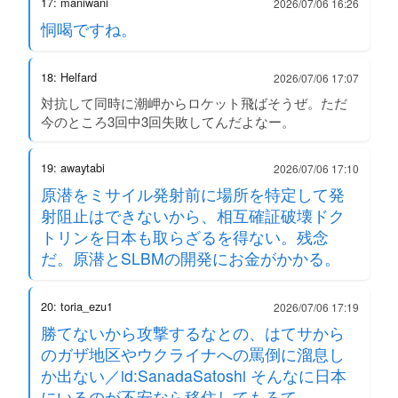
17: maniwani
2026/07/06 16:26
恫喝ですね。
18: Helfard
2026/07/06 17:07
対抗して同時に潮岬からロケット飛ばそうぜ。ただ
今のところ3回中3回失敗してんだよなー。
19: awaytabi
2026/07/06 17:10
原潜をミサイル発射前に場所を特定して発
射阻止はできないから、相互確証破壊ドク
トリンを日本も取らざるを得ない。残念
だ。原潜とSLBMの開発にお金がかかる。
20: toria_ezu1
2026/07/06 17:19
勝てないから攻撃するなとの、はてサから
のガザ地区やウクライナへの罵倒に溜息し
か出ない／id:SanadaSatoshi そんなに日本
にいるのが不安なら移住してもろて