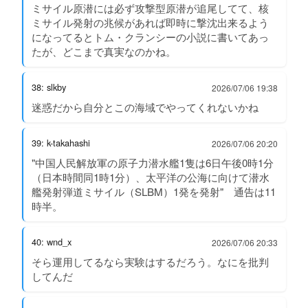
ミサイル原潜には必ず攻撃型原潜が追尾してて、核
ミサイル発射の兆候があれば即時に撃沈出来るよう
になってるとトム・クランシーの小説に書いてあっ
たが、どこまで真実なのかね。
38: slkby
2026/07/06 19:38
迷惑だから自分とこの海域でやってくれないかね
39: k-takahashi
2026/07/06 20:20
"中国人民解放軍の原子力潜水艦1隻は6日午後0時1分
（日本時間同1時1分）、太平洋の公海に向けて潜水
艦発射弾道ミサイル（SLBM）1発を発射" 通告は11
時半。
40: wnd_x
2026/07/06 20:33
そら運用してるなら実験はするだろう。なにを批判
してんだ