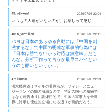
45: o2k-ken1
2026/07/06 22:04
いつもの人達がいないのが、お察しって感じ
46: n_vermillion
2026/07/06 22:11
パヨは日本のあらゆる言動には「中国を刺
激するな」で中国の明確な軍事的行為には
「日本は勝てないから対応は無意味」だも
んな。分断工作って言うか最早スパイとい
うのも酷いというか…。
47: kimioki
2026/07/06 22:33
潜水艦弾道ミサイルの着弾点が、フィジーとニュー
ジーランドの間の海域なので、特定の国への威嚇で
はなく通告通りに訓練目的で、中国の軍事力を全世
界に誇示し優位的立場になる辺りが目的だろう。