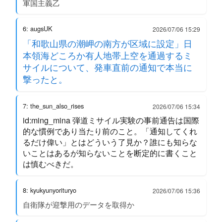
軍国主義乙
6: augsUK
2026/07/06 15:29
「和歌山県の潮岬の南方が区域に設定」日
本領海どころか有人地帯上空を通過するミ
サイルについて、発車直前の通知で本当に
撃ったと。
7: the_sun_also_rises
2026/07/06 15:34
id:ming_mina 弾道ミサイル実験の事前通告は国際
的な慣例であり当たり前のこと。「通知してくれ
るだけ偉い」とはどういう了見か？誰にも知らな
いことはあるが知らないことを断定的に書くこと
は慎むべきだ。
8: kyukyunyorituryo
2026/07/06 15:36
自衛隊が迎撃用のデータを取得か