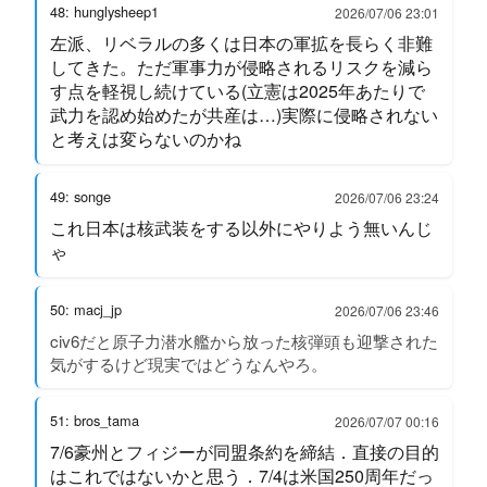
48: hunglysheep1
2026/07/06 23:01
左派、リベラルの多くは日本の軍拡を長らく非難
してきた。ただ軍事力が侵略されるリスクを減ら
す点を軽視し続けている(立憲は2025年あたりで
武力を認め始めたが共産は…)実際に侵略されない
と考えは変らないのかね
49: songe
2026/07/06 23:24
これ日本は核武装をする以外にやりよう無いんじ
ゃ
50: macj_jp
2026/07/06 23:46
civ6だと原子力潜水艦から放った核弾頭も迎撃された
気がするけど現実ではどうなんやろ。
51: bros_tama
2026/07/07 00:16
7/6豪州とフィジーが同盟条約を締結．直接の目的
はこれではないかと思う．7/4は米国250周年だっ