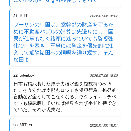
21: BIFF
2026/07/06 18:02
プーサンの中国は、党幹部の財産を守るた
めに不動産バブルの清算は先送りにし、国
民が仕事もなく路頭に迷っていても監視強
化で口を塞ぎ、軍事には資金を優先的に注
入して近隣諸国への恫喝を繰り返す。そん
な国よ。。
22: odenboy
2026/07/06 18:02
日本も核武装した原子力潜水艦を複数持つべき
だ。そうすれば支那もロシアも侵犯行為、挑発的
言動など全くしてこなくなる。ウクライナもチベ
ットも核武装していれば侵攻されず平和維持でき
ていた。それが現実だ。
23: MIT_tri
2026/07/06 18:07