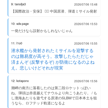
9: tarodja3
2026/07/06 15:48
【国際政治・安保】 👉🏿 中国原潜、弾道ミサイル発射
10: sds-page
2026/07/06 15:53
一発だけなら誤射かもしれないじゃん
11: l1o0
2026/07/06 15:55
潜水艦から発射されたミサイルを迎撃する
のは難易度が高そう。攻撃したらただじゃ
済まんぞ (反撃するぞ) が防衛になるのよね
え。悲しいけどそれが現実
12: kotaponx
2026/07/06 15:56
潮岬の南方に落着したのは第二段ロケットっぽい
ね。弾頭は赤道越えてナウルより向こうあたり。 / も
し渤海あたりを遊弋する原潜のSLBMで日本本土を狙
うなら、ロフテッド軌道になるよ