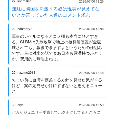
27: korimakio
2026/07/06 18:26
無駄に隣国を刺激する奴は現実が見えてな
いとか言っていた人達のコメント求む
28: hdampty7
2026/07/06 18:38
軍事のレベルになるとコメ欄も本当にひどすぎ
る。SLBMは先制攻撃で地上の核発射装置が全破
壊されても、報復できますよというための仕組み
です。主に対米の話でまあ日本も原潜持つかどう
か。費用的に無理よねぇ。
29: hazime2914
2026/07/06 18:48
ちょい前に台湾を懐柔する方針を見せた気がする
けど、案の定見せかけにすぎないと思えるニュー
ス
30: erya
2026/07/06 18:53
バカがジュエリー受賞してホクホクしてるところに