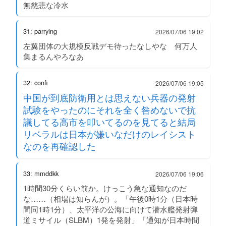
無慈悲な冷水
31: parrying
2026/07/06 19:02
左翼団体の大規模反戦デモ待ったなしやな 何万人
集まるんやろなあ
32: confi
2026/07/06 19:05
中国が到底防衛用とは思えない兵器の発射
試験をやったのにそれを全く咎めないで抗
議してる高市を叩いてるのを見てると結局
リベラルは日本が嫌いなだけのレイシスト
なのを再確認した
33: mmddkk
2026/07/06 19:06
1時間30分くらい前か。けっこう急な通知なのだ
な……（相場は知らんが）。「午後0時1分（日本時
間同1時1分）、太平洋の公海に向けて潜水艦発射弾
道ミサイル（SLBM）1発を発射」「通知が日本時間