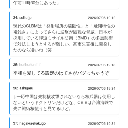
午前11時30分にあった」
34: settu-jp
2026/07/06 19:12
現代のSLBMは「発射場所の秘匿性」と「飛翔特性の
複雑さ」によってさらに迎撃が困難な脅威。日本が
採用している弾道ミサイル防衛（BMD）の多層防衛
で対抗しようとするが難しい。高市失言後に開発し
たのなら凄いね（笑
35: buriburiuntitti
2026/07/06 19:18
平和を愛してる設定のはてさがバグっちゃうぞ
36: ashigaru
2026/07/06 19:34
↓一応中国は先制核攻撃されないなら核兵器は使用し
ないというドクトリンだけどな、CSISは台湾海峡で
先に戦術核使うと見てるけど。
37: hagakurekakugo
2026/07/06 19:34