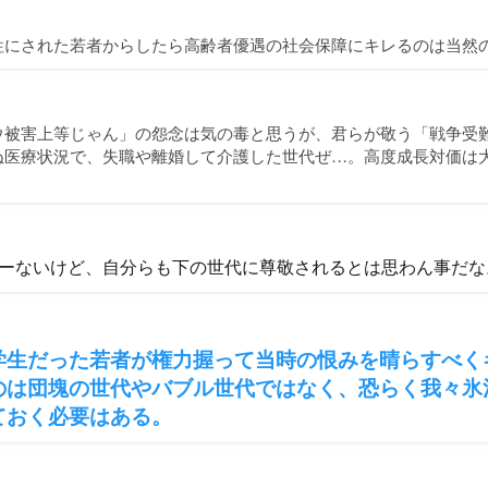
牲にされた若者からしたら高齢者優遇の社会保障にキレるのは当然の
ウ被害上等じゃん」の怨念は気の毒と思うが、君らが敬う「戦争受難
ぬ医療状況で、失職や離婚して介護した世代ぜ…。高度成長対価は
ーないけど、自分らも下の世代に尊敬されるとは思わん事だな
学生だった若者が権力握って当時の恨みを晴らすべく
のは団塊の世代やバブル世代ではなく、恐らく我々氷
ておく必要はある。