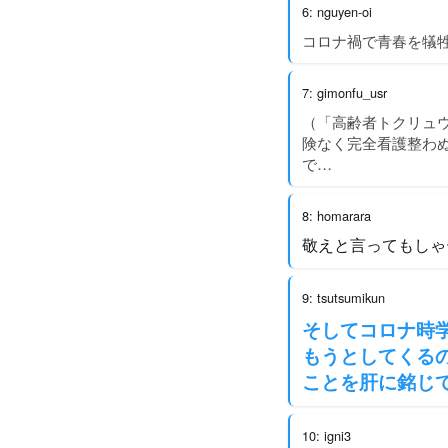
6: nguyen-oi
コロナ禍で青春を犠
7: gimonfu_usr
（「高齢者トクリュ
険なく完全看護整わ
で…
8: homarara
敬えと言ってもしゃ
9: tsutsumikun
そしてコロナ時
もうとしてくる
ことを肝に銘じ
10: igni3