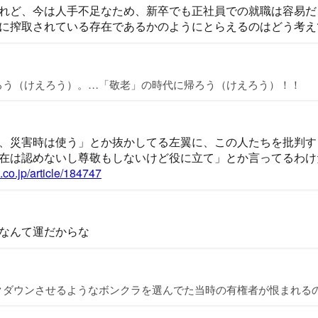
れど、今は人手不足なため、新卒でも正社員での就職は容易だ
に搾取されている存在であるかのようにとらえるのはどう考え
ろう（けえろう）。…「敬老」の時代に帰ろう（けえろう）！！
、災害時は使う」とか抜かしてる左翼に、この人たちを批判す
在は認めないし尊敬もしないけど役に立て」とか言ってるわけ
.co.jp/article/184747
なんて運だからな
クダウンさせるようなボンクラを選んでた当時の有権者が恨まれる