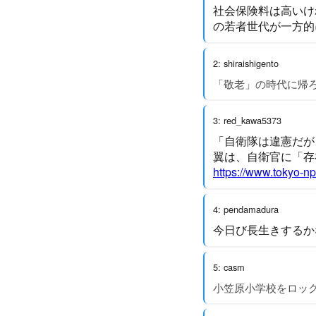
社会保険料は高いけ
の若者世代が一方的
2: shiraishigento
「敬老」の時代に帰
3: red_kawa5373
「自衛隊は違憲だが
翼は、自衛官に「存
https://www.tokyo-np
4: pendamadura
今日び長生きするか
5: casm
小笠原小学校をロッ