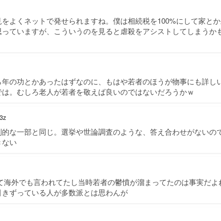
をよくネットで発せられますね。僕は相続税を100%にして家と
思っていますが、こういうのを見ると虐殺をアシストしてしまうか
ら年の功とかあったはずなのに、もはや若者のほうが物事にも詳し
では。むしろ老人が若者を敬えば良いのではないだろうかｗ
3z
判的な一部と同じ。選挙や世論調査のような、答え合わせがないの
きない
verなんて海外でも言われてたし当時若者の鬱憤が溜まってたのは事実だ
引きずっている人が多数派とは思わんが