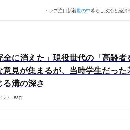
トップ
注目
新着
世の中
暮らし
政治と経済
完全に消えた」現役世代の「高齢者
な意見が集まるが、当時学生だった
じる溝の深さ
メント 158件