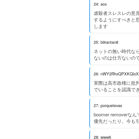
24: aox
虐殺者スレスレの意見
するようにすべきと
します
25: b9rantan8
ネットの無い時代な
ないのは仕方ないの
26: nWY2RhxQPXKQloX
実際は高市政権に批
でいることを認識で
27: porquetevas
boomer remo
優先だったり。今も
28: www6