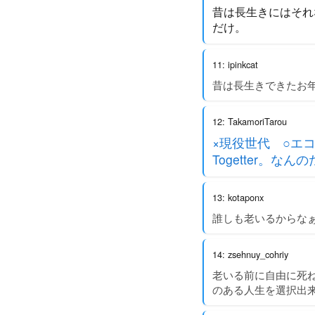
昔は長生きにはそれ
だけ。
11: ipinkcat
昔は長生きできたお
12: TakamoriTarou
×現役世代 ○エ
Togetter。な
13: kotaponx
誰しも老いるからな
14: zsehnuy_cohriy
老いる前に自由に死
のある人生を選択出