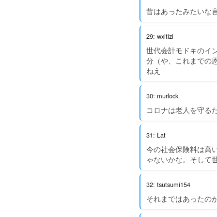
昔はあったみたいな
29: wxitizi
世代会計モドキのイ
分（や、これまでの
ねえ
30: murlock
コロナは老人を守る
31: Lat
今の社会保険料は高
ゃないかな。そして
32: tsutsumi154
それまではあったの