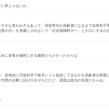
言い草じゃないか。
ンチキな使われ方もあって、現役世代が高齢者になるまで自然利子
恩恵の分）を考慮に入れないで「社会保険料ガー」とか口にするの
ために若者を犠牲にする施策だらけだったからな
い。具体的に労使折半で毎月いくら負担してるのかを高齢者が把握
世代間の分断に話が行きがちだけど、原因は政治の失策だからね。
か