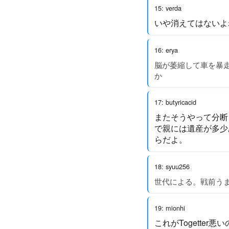
15: verda
いや消えてはないよ
16: erya
脳が萎縮して車を暴
か
17: butyricacid
またそうやって分断
で親には遺産が多少
らだよ。
18: syuu256
世代による。戦前う
19: mionhi
これがTogette