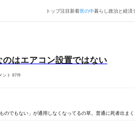
トップ
注目
新着
世の中
暮らし
政治と経済
なのはエアコン設置ではない
メント 97件
ものでもない」が通用しなくなってるの草。普通に死者出まく