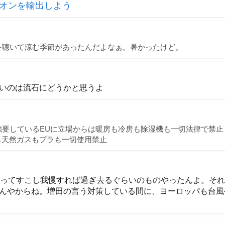
オンを輸出しよう
を聴いて涼む季節があったんだよなぁ。暑かったけど。
いのは流石にどうかと思うよ
強要しているEUに立場からは暖房も冷房も除湿機も一切法律で禁止
石炭も天然ガスもプラも一切使用禁止
だってすこし我慢すれば過ぎ去るぐらいのものやったんよ。そ
んやからね。増田の言う対策している間に、ヨーロッパも台風