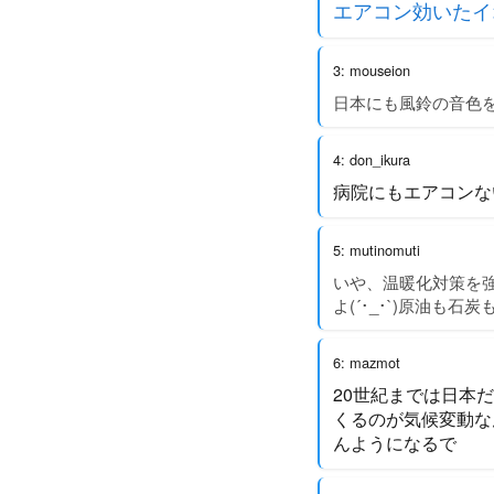
エアコン効いたイ
3: mouseion
日本にも風鈴の音色
4: don_ikura
病院にもエアコンな
5: mutinomuti
いや、温暖化対策を
よ(´･_･`)原油も
6: mazmot
20世紀までは日本
くるのが気候変動な
んようになるで