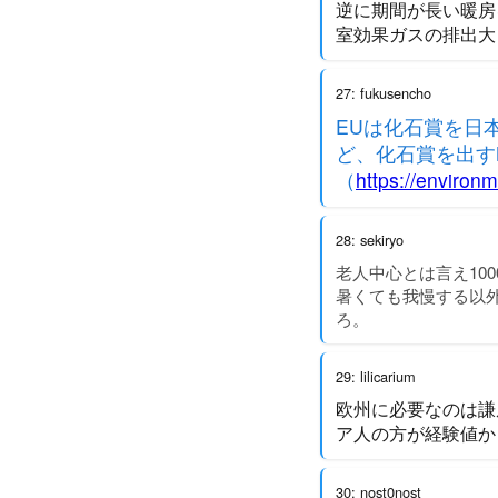
逆に期間が長い暖房
室効果ガスの排出大
27: fukusencho
EUは化石賞を日
ど、化石賞を出す
（
https://environ
28: sekiryo
老人中心とは言え10
暑くても我慢する以
ろ。
29: lilicarium
欧州に必要なのは謙
ア人の方が経験値か
30: nost0nost