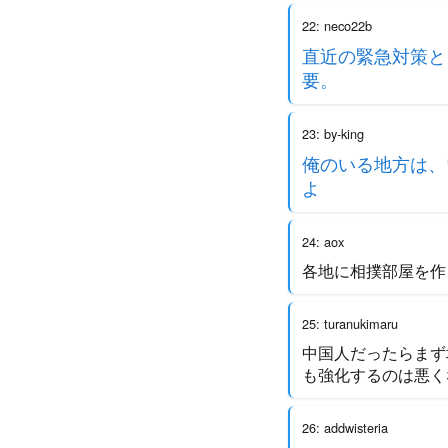
22: neco22b
直近の緊急対策と
要。
23: by-king
俺のいる地方は、
よ
24: aox
各地に相撲部屋を作
25: turanukimaru
中国人だったらまず
も強化するのは悪く
26: addwisteria