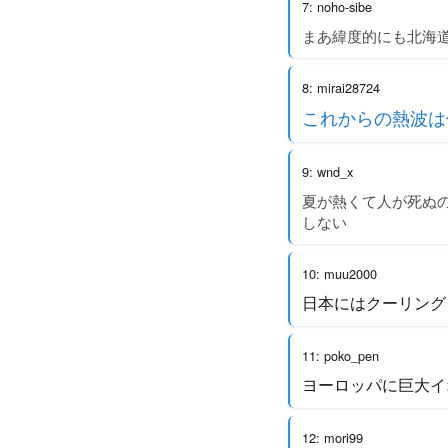
7: noho-sibe
まあ緯度的にも北海
8: mirai28724
これからの熱波は
9: wnd_x
夏が熱くて人が死ぬ
しない
10: muu2000
日本にはクーリング
11: poko_pen
ヨーロッパに巨大イ
12: mori99