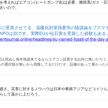
を考えればエアコン(ヒートポンプ化)は必要。燃焼系(ガス・石
きいので。
本に受賞させてる、温暖化対策強要等の陰謀論をブクマ
NPOは別です。実際EUが化石賞を受賞した経験もある
mentjournal.online/headlines/eu-named-fossil-of-the-day
00人死ぬし毎年熱波来てるならエアコン設置する以外に無いだろう
外の選択肢が無いから我慢してるだけだぞ。設備があって暑かった
虚さ。災害に対するノウハウは日本や東南アジアなどコイツら
らして遥かに上だろう。