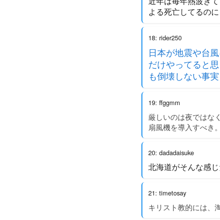
近年は毎年熱波きてる
よる死亡してるのに
18: rider250
日本が地震や台風
だけやってると思
も倒壊しない事実
19: ffggmm
厳しいのは夜ではな
扇風機を導入すべき
20: dadadaisuke
北海道がそんな感じ
21: timetosay
キリスト教的には、