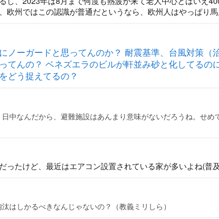
し、2023年は8月まで何度も熱波が来て老人中心とはいえ40
、欧州ではこの認識が普通だというなら、欧州人はやっぱり馬
にノーガードと思ってんのか？ 耐震基準、台風対策（
ってんの？ ベネズエラのビルが軒並み砂と化してるの
をどう捉えてるの？
く日中なんだから、避難施設はあんまり意味がないだろうね。せめ
。
だったけど、最近はエアコン設置されている家が多いよね(普及
淘汰はしかるべきなんじゃないの？（教義ミリしら）