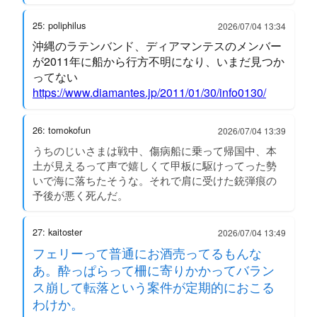
25: poliphilus
2026/07/04 13:34
沖縄のラテンバンド、ディアマンテスのメンバー
が2011年に船から行方不明になり、いまだ見つか
ってない
https://www.diamantes.jp/2011/01/30/info0130/
26: tomokofun
2026/07/04 13:39
うちのじいさまは戦中、傷病船に乗って帰国中、本
土が見えるって声で嬉しくて甲板に駆けってった勢
いで海に落ちたそうな。それで肩に受けた銃弾痕の
予後が悪く死んだ。
27: kaitoster
2026/07/04 13:49
フェリーって普通にお酒売ってるもんな
あ。酔っぱらって柵に寄りかかってバラン
ス崩して転落という案件が定期的におこる
わけか。