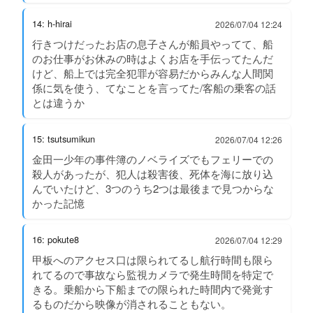
14: h-hirai
2026/07/04 12:24
行きつけだったお店の息子さんが船員やってて、船
のお仕事がお休みの時はよくお店を手伝ってたんだ
けど、船上では完全犯罪が容易だからみんな人間関
係に気を使う、てなことを言ってた/客船の乗客の話
とは違うか
15: tsutsumikun
2026/07/04 12:26
金田一少年の事件簿のノベライズでもフェリーでの
殺人があったが、犯人は殺害後、死体を海に放り込
んでいたけど、3つのうち2つは最後まで見つからな
かった記憶
16: pokute8
2026/07/04 12:29
甲板へのアクセス口は限られてるし航行時間も限ら
れてるので事故なら監視カメラで発生時間を特定で
きる。乗船から下船までの限られた時間内で発覚す
るものだから映像が消されることもない。