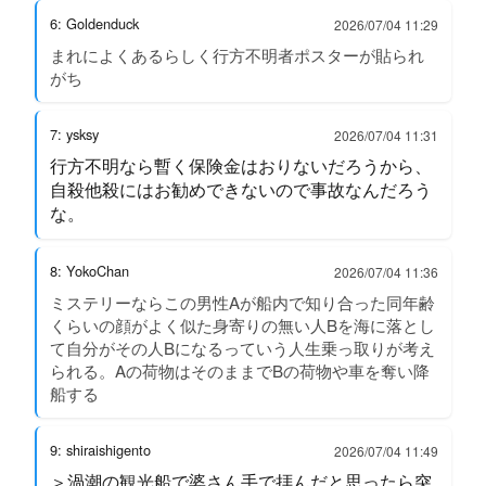
6: Goldenduck
2026/07/04 11:29
まれによくあるらしく行方不明者ポスターが貼られ
がち
7: ysksy
2026/07/04 11:31
行方不明なら暫く保険金はおりないだろうから、
自殺他殺にはお勧めできないので事故なんだろう
な。
8: YokoChan
2026/07/04 11:36
ミステリーならこの男性Aが船内で知り合った同年齢
くらいの顔がよく似た身寄りの無い人Bを海に落とし
て自分がその人Bになるっていう人生乗っ取りが考え
られる。Aの荷物はそのままでBの荷物や車を奪い降
船する
9: shiraishigento
2026/07/04 11:49
＞渦潮の観光船で婆さん手で拝んだと思ったら突