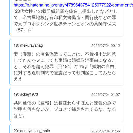
https://b.hatena.ne.jp/entry/4789643754125977922/comment/
"20代女性との養子縁組届を偽造し提出したなどとし
て、名古屋地検は有印私文書偽造・同行使などの罪
で元プロボクシング世界チャンピオンの薬師寺保栄
（57）を"
18: mekurayanagi
2026/07/04 00:12
妻（養親）の署名偽造ってことは、不倫相手は同意
してたんかｗにしても重婚は婚姻取消事由になるこ
と、それを超え犯罪（刑184）なのは「婚姻の自由」
に対する過剰制約で違憲だって裁判起こしてみたら
ええ
19: ackey1973
2026/07/04 01:07
共同通信の【速報】は相変わらずほんと速報のみで
説明も何もないが、ブコメで補足されてるな。なる
ほど。
20: anonymous_male
2026/07/04 01:56