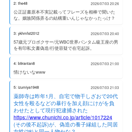
2: the48
2026/07/03 20:26
公正証書原本不実記載ってフレーズを相棒で聞いた
な。姻族関係弄るの結構重いんじゃなかったっけ？
3: ykhmfst2012
2026/07/03 20:40
57歳元プロボクサー/元WBC世界バンタム級王座の男
を有印私文書偽造/行使容疑で在宅起訴。
4: b9rantan8
2026/07/03 21:00
情けないなwww
5: izumiya1948
2026/07/03 21:03
薬師寺は昨年1月、自宅で物干しざおで20代
女性を殴るなどの暴行を加え顔にけがを負
わせたとして現行犯逮捕された
https://www.chunichi.co.jp/article/1017224
(その後不起訴)が、偽造の養子縁組した同居
女性(28)と同一人物かな？