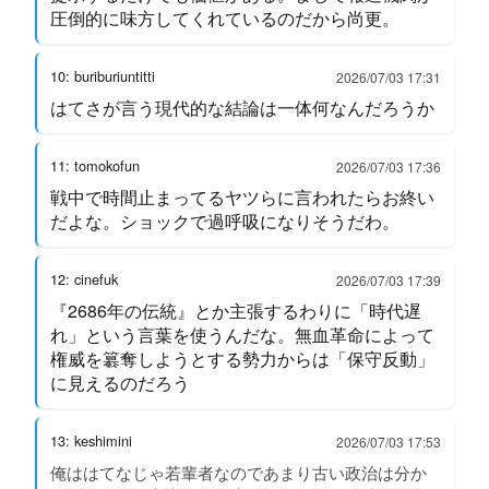
圧倒的に味方してくれているのだから尚更。
10: buriburiuntitti
2026/07/03 17:31
はてさが言う現代的な結論は一体何なんだろうか
11: tomokofun
2026/07/03 17:36
戦中で時間止まってるヤツらに言われたらお終い
だよな。ショックで過呼吸になりそうだわ。
12: cinefuk
2026/07/03 17:39
『2686年の伝統』とか主張するわりに「時代遅
れ」という言葉を使うんだな。無血革命によって
権威を簒奪しようとする勢力からは「保守反動」
に見えるのだろう
13: keshimini
2026/07/03 17:53
俺ははてなじゃ若輩者なのであまり古い政治は分か