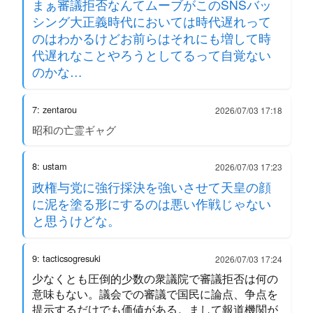
まぁ審議拒否なんてムーブがこのSNSバッ
シング大正義時代においては時代遅れって
のはわかるけどお前らはそれにも増して時
代遅れなことやろうとしてるって自覚ない
のかな…
7: zentarou
2026/07/03 17:18
昭和の亡霊ギャグ
8: ustam
2026/07/03 17:23
政権与党に強行採決を強いさせて天皇の顔
に泥を塗る形にするのは悪い作戦じゃない
と思うけどな。
9: tacticsogresuki
2026/07/03 17:24
少なくとも圧倒的少数の衆議院で審議拒否は何の
意味もない。議会での審議で国民に論点、争点を
提示するだけでも価値がある。まして報道機関が