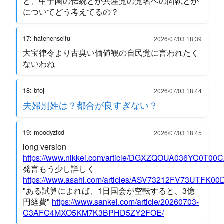
ど、甲子園の伝統とか共産党の党名への固執とか
についてどう考えてるの？
17: hatehenseifu
2026/07/03 18:39
大宝律令より古臭い価値観の自民党に言われたく
ないわね
18: bfoj
2026/07/03 18:44
夫婦別姓は？都合が良すぎない？
19: moodyzfcd
2026/07/03 18:45
long version
https://www.nikkei.com/article/DGXZQOUA036YC0T00
発言もう少し詳しく
https://www.asahi.com/articles/ASV73212FV73UTFK00
"ある試算によれば、1日国会が空転すると、3億
円経費"
https://www.sankei.com/article/20260703-
C3AFC4MXO5KM7K3BPHD5ZY2FOE/