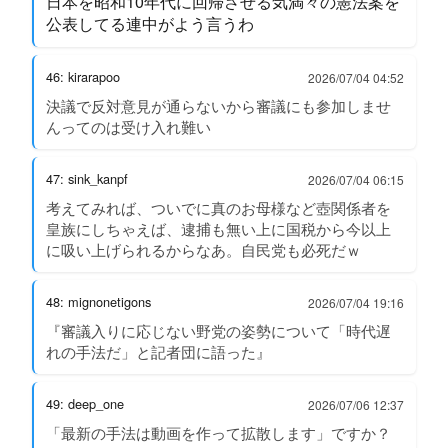
日本を昭和10年代に回帰させる気満々の憲法案を
公表してる連中がよう言うわ
46: kirarapoo
2026/07/04 04:52
決議で反対意見が通らないから審議にも参加しませ
んってのは受け入れ難い
47: sink_kanpf
2026/07/04 06:15
考えてみれば、ついでに真のお母様など壺関係者を
皇族にしちゃえば、逮捕も無い上に国税から今以上
に吸い上げられるからなあ。自民党も必死だｗ
48: mignonetigons
2026/07/04 19:16
『審議入りに応じない野党の姿勢について「時代遅
れの手法だ」と記者団に語った』
49: deep_one
2026/07/06 12:37
「最新の手法は動画を作って拡散します」ですか？