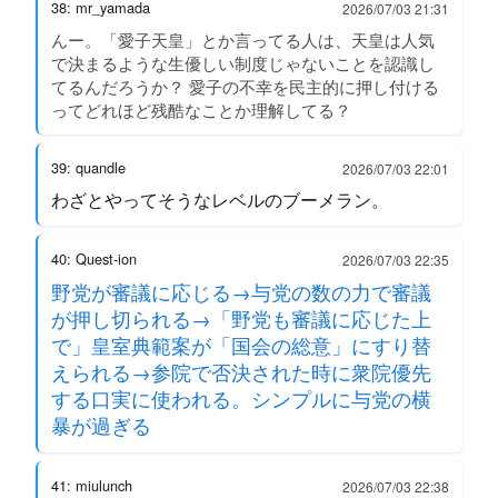
38: mr_yamada
2026/07/03 21:31
んー。「愛子天皇」とか言ってる人は、天皇は人気
で決まるような生優しい制度じゃないことを認識し
てるんだろうか？ 愛子の不幸を民主的に押し付ける
ってどれほど残酷なことか理解してる？
39: quandle
2026/07/03 22:01
わざとやってそうなレベルのブーメラン。
40: Quest-ion
2026/07/03 22:35
野党が審議に応じる→与党の数の力で審議
が押し切られる→「野党も審議に応じた上
で」皇室典範案が「国会の総意」にすり替
えられる→参院で否決された時に衆院優先
する口実に使われる。シンプルに与党の横
暴が過ぎる
41: miulunch
2026/07/03 22:38