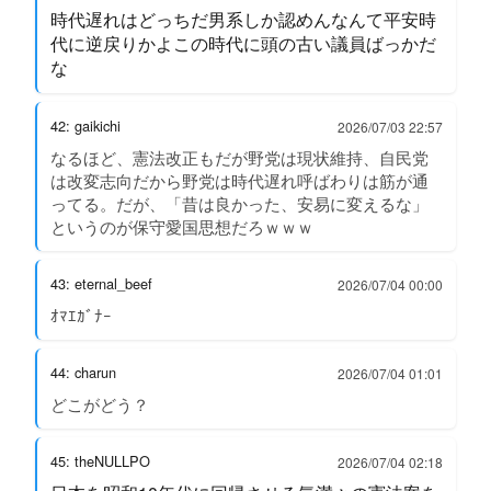
時代遅れはどっちだ男系しか認めんなんて平安時
代に逆戻りかよこの時代に頭の古い議員ばっかだ
な
42: gaikichi
2026/07/03 22:57
なるほど、憲法改正もだが野党は現状維持、自民党
は改変志向だから野党は時代遅れ呼ばわりは筋が通
ってる。だが、「昔は良かった、安易に変えるな」
というのが保守愛国思想だろｗｗｗ
43: eternal_beef
2026/07/04 00:00
ｵﾏｴｶﾞﾅｰ
44: charun
2026/07/04 01:01
どこがどう？
45: theNULLPO
2026/07/04 02:18