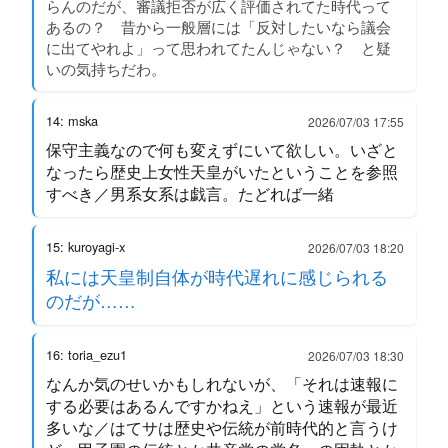
らんのだが、審議拒否が広く評価されてた時代って
あるの？ 昔から一般層には「反対したいなら議会
に出てやれよ」って思われてたんじゃない？ と疑
いの気持ちだわ。
14: mska
2026/07/03 17:55
保守主義なので何も変えずにいて欲しい。いざと
なったら歴史上女性天皇がいたということを参照
すべき／男系女系は戯言。たどれば一緒
15: kuroyagi-x
2026/07/03 18:20
私には天皇制自体が時代遅れに感じられる
のだが……
16: toria_ezu1
2026/07/03 18:30
なんか気のせいかもしれないが、「それは速報に
する必要はあるんですかねえ」という速報が最近
多いな／はてサは歴史や伝統が前時代的と言うけ