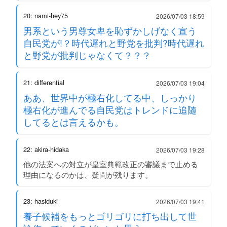
20: nami-hey75
2026/07/03 18:59
男系という男尊女卑を恥ずかしげなく宣う
自民党が!？時代遅れと野党を批判?時代遅れ
と野党が批判じゃなくて？？？
21: differential
2026/07/03 19:04
ああ、世界中が極右化してる中、しっかり
極右化が進んでる自民党はトレンドに追随
してるとは言えるかも。
22: akira-hidaka
2026/07/03 19:28
他の法案への対立が皇室典範改正の審議まで止める
理由になるのかは、疑問が残ります。
23: hasiduki
2026/07/03 19:41
養子候補をもっとゴリゴリに打ち出して世