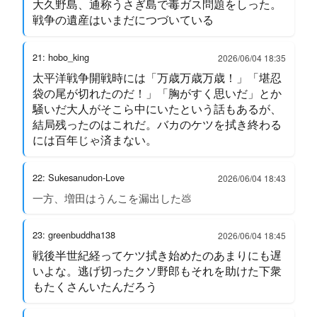
大久野島、通称うさぎ島で毒ガス問題をしった。
戦争の遺産はいまだにつづいている
21: hobo_king
2026/06/04 18:35
太平洋戦争開戦時には「万歳万歳万歳！」「堪忍
袋の尾が切れたのだ！」「胸がすく思いだ」とか
騒いだ大人がそこら中にいたという話もあるが、
結局残ったのはこれだ。バカのケツを拭き終わる
には百年じゃ済まない。
22: Sukesanudon-Love
2026/06/04 18:43
一方、増田はうんこを漏出した💩
23: greenbuddha138
2026/06/04 18:45
戦後半世紀経ってケツ拭き始めたのあまりにも遅
いよな。逃げ切ったクソ野郎もそれを助けた下衆
もたくさんいたんだろう