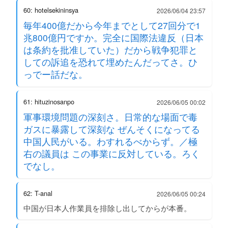
60: hotelsekininsya
2026/06/04 23:57
毎年400億だから今年までとして27回分で1
兆800億円ですか。完全に国際法違反（日本
は条約を批准していた）だから戦争犯罪と
しての訴追を恐れて埋めたんだってさ。ひ
っでー話だな。
61: hituzinosanpo
2026/06/05 00:02
軍事環境問題の深刻さ。日常的な場面で毒
ガスに暴露して深刻な ぜんそくになってる
中国人民がいる。わすれるべからず。／極
右の議員は この事業に反対している。ろく
でなし。
62: T-anal
2026/06/05 00:24
中国が日本人作業員を排除し出してからが本番。