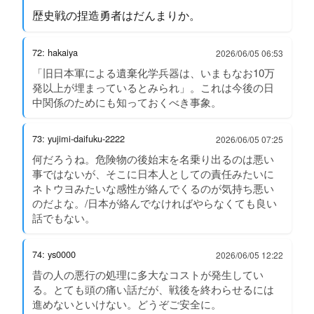
歴史戦の捏造勇者はだんまりか。
72: hakaiya
2026/06/05 06:53
「旧日本軍による遺棄化学兵器は、いまもなお10万
発以上が埋まっているとみられ」。これは今後の日
中関係のためにも知っておくべき事象。
73: yujimi-daifuku-2222
2026/06/05 07:25
何だろうね。危険物の後始末を名乗り出るのは悪い
事ではないが、そこに日本人としての責任みたいに
ネトウヨみたいな感性が絡んでくるのが気持ち悪い
のだよな。/日本が絡んでなければやらなくても良い
話でもない。
74: ys0000
2026/06/05 12:22
昔の人の悪行の処理に多大なコストが発生してい
る。とても頭の痛い話だが、戦後を終わらせるには
進めないといけない。どうぞご安全に。