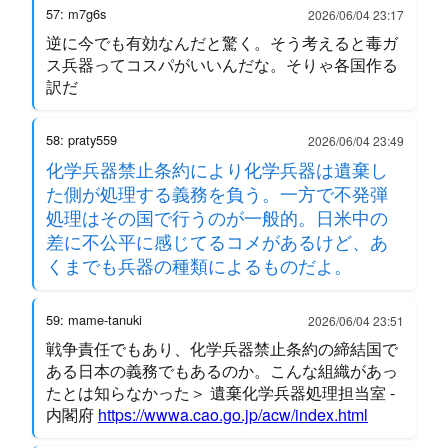
57: m7g6s
2026/06/04 23:17
逆に今でも有効なんだと驚く。そう考えると毒ガ
ス兵器ってコスパがいいんだな。そりゃ各国作る
訳だ
58: praty559
2026/06/04 23:49
化学兵器禁止条約により化学兵器は遺棄し
た側が処理する義務を負う。一方で不発弾
処理はその国で行うのが一般的。日米中の
差に不公平に感じてるコメがあるけど、あ
くまでも兵器の種類によるものだよ。
59: mame-tanuki
2026/06/04 23:51
戦争責任でもあり、化学兵器禁止条約の締結国で
ある日本の義務でもあるのか。こんな組織があっ
たとは知らなかった＞ 遺棄化学兵器処理担当室 -
内閣府
https://wwwa.cao.go.jp/acw/index.html