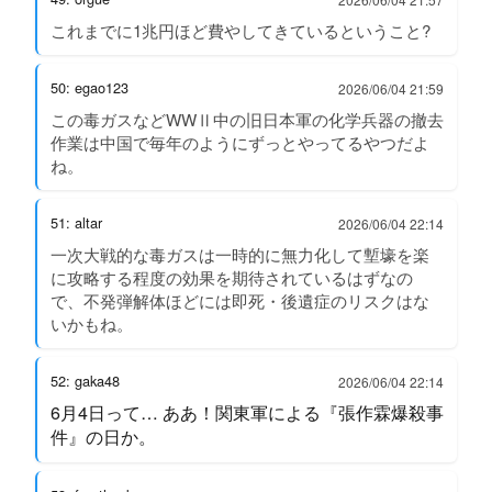
これまでに1兆円ほど費やしてきているということ?
50: egao123
2026/06/04 21:59
この毒ガスなどWWⅡ中の旧日本軍の化学兵器の撤去
作業は中国で毎年のようにずっとやってるやつだよ
ね。
51: altar
2026/06/04 22:14
一次大戦的な毒ガスは一時的に無力化して塹壕を楽
に攻略する程度の効果を期待されているはずなの
で、不発弾解体ほどには即死・後遺症のリスクはな
いかもね。
52: gaka48
2026/06/04 22:14
6月4日って… ああ！関東軍による『張作霖爆殺事
件』の日か。