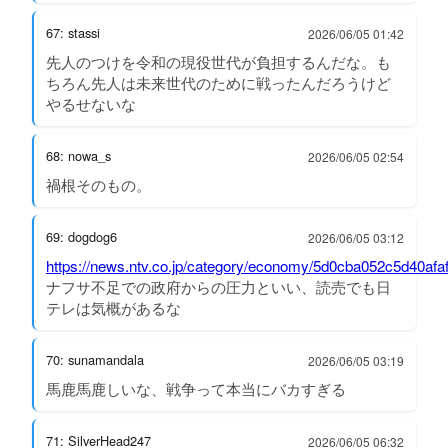
67: stassi
2026/06/05 01:42
先人のつけを令和の現役世代が負担するんだな。も
ちろん先人は未来世代のために戦ったんだろうけど
やるせないな
68: nowa_s
2026/06/05 02:54
禍根そのもの。
69: dogdog6
2026/06/05 03:12
https://news.ntv.co.jp/category/economy/5d0cba052c5d40af
ナフサ不足での政府からの圧力といい、読売でも日
テレは気概があるな
70: sunamandala
2026/06/05 03:19
馬鹿馬鹿しいな、戦争って本当にバカすぎる
71: SilverHead247
2026/06/05 06:32