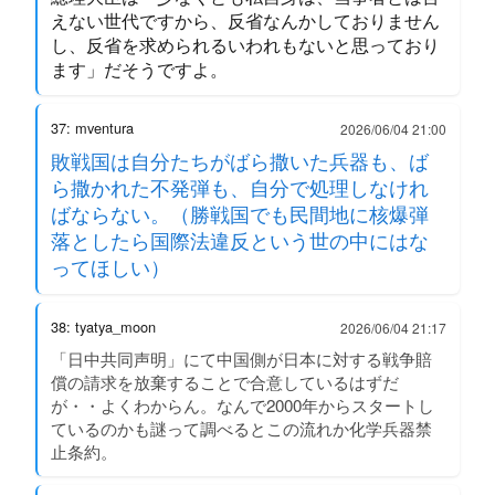
えない世代ですから、反省なんかしておりません
し、反省を求められるいわれもないと思っており
ます」だそうですよ。
37: mventura
2026/06/04 21:00
敗戦国は自分たちがばら撒いた兵器も、ば
ら撒かれた不発弾も、自分で処理しなけれ
ばならない。（勝戦国でも民間地に核爆弾
落としたら国際法違反という世の中にはな
ってほしい）
38: tyatya_moon
2026/06/04 21:17
「日中共同声明」にて中国側が日本に対する戦争賠
償の請求を放棄することで合意しているはずだ
が・・よくわからん。なんで2000年からスタートし
ているのかも謎って調べるとこの流れか化学兵器禁
止条約。