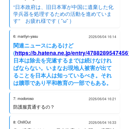
“日本政府は、旧日本軍が中国に遺棄した化
学兵器を処理するための活動を進めていま
す” お疲れ様です ( ˘ω˘ )
6: marilyn-yasu
2026/06/04 16:14
関連ニュースにあるけど
(
https://b.hatena.ne.jp/entry/478828954745
日本は除去を完遂するまでは続けなけれ
ばならない。いまなお現地人被害が出て
ることを日本人は知っているべき。それ
は贖罪であり平和教育の一部でもある。
7: modoroso
2026/06/04 16:21
防護服貫通するの？
8: ChillOut
2026/06/04 16:33