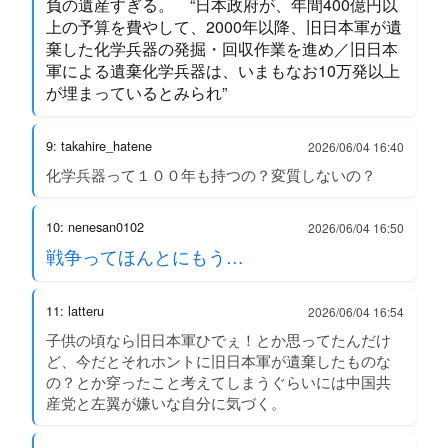
負の遺産すぎる。 “日本政府が、年間400億円以
上の予算を費やして、2000年以降、旧日本軍が遺
棄した化学兵器の発掘・回収作業を進め／旧日本
軍による遺棄化学兵器は、いまもなお10万発以上
が埋まっているとみられ”
9: takahire_hatene
2026/06/04 16:40
化学兵器って１００年も持つの？変質しないの？
10: nenesan0102
2026/06/04 16:50
戦争ってほんとにもう…
11: latteru
2026/06/04 16:54
子供の頃なら旧日本軍ひでぇ！とか思ってたんだけ
ど、今だとそれホントに旧日本軍が遺棄したものな
の？とか穿ったこと考えてしまうぐらいには中国共
産党と左翼が嫌いな自分に気づく。