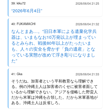
39: kiku72
2026/06/04 21:25
“2026年6月4日”
40: FUKAMACHI
2026/06/04 21:32
なんとまあ…。“旧日本軍による遺棄化学兵
器は、いまもなお10万発以上が埋まってい
るとみられ、戦後80年以上がたったいま
も、人々の安全を脅かす「負の遺産」とな
っている実態が改めて浮き彫りになりまし
た”
41: Gka
2026/06/04 21:33
そうだね。加害者という平和教育なら理解でき
る。例の沖縄土人は加害者のくせに被害者面して
いるから理解できない。アジアを侵略した野蛮人
だから米軍は沖縄を占領した。だから米軍基地が
ある。沖縄土人は反省しろ。