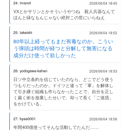
24: imanot
2026/06/04 18:45
VXとかサリンとかそういうやつね 殺人兵器なんて
ほんと碌なもんじゃない絶対この世にいらねえ
25: takeishi
2026/06/04 18:52
80年以上経ってもまだ有毒なのか。こうい
う弾頭は時間が経つと分解して無害になる
成分だけ使って欲しかった
26: yodogawa-kahan
2026/06/04 18:53
日ソ中立条約を信じていたのなら、どこでどう使う
つもりだったのか。ドイツと違って「軍」を解体し
て引き継ぐ組織も作らなかったことで、自分を正し
く裁く術を放棄したせいで、却って長く「ご迷惑」
をかけている。
27: byaa0001
2026/06/04 18:56
年間400億使ってそんな活動してたんだ……