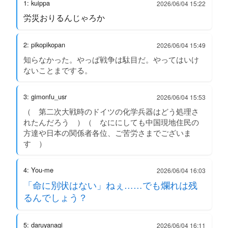
1: kuippa
2026/06/04 15:22
労災おりるんじゃろか
2: pikopikopan
2026/06/04 15:49
知らなかった。やっぱ戦争は駄目だ。やってはいけ
ないことまでする。
3: gimonfu_usr
2026/06/04 15:53
（ 第二次大戦時のドイツの化学兵器はどう処理さ
れたんだろう ）（ なににしても中国現地住民の
方達や日本の関係者各位、ご苦労さまでございま
す ）
4: You-me
2026/06/04 16:03
「命に別状はない」ねぇ……でも爛れは残
るんでしょう？
5: daruyanagi
2026/06/04 16:11