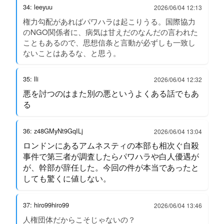
34: leeyuu
2026/06/04 12:13
権力勾配があればパワハラは起こりうる。国際協力
のNGO関係者に、病気は甘えだのなんだの言われた
こともあるので、思想信条と言動が必ずしも一致し
ないことはあるな、と思う。
35: lli
2026/06/04 12:32
悪を討つのはまた別の悪というよくある話でもあ
る
36: z48GMyNt9GqILj
2026/06/04 13:04
ロンドンにあるアムネスティの本部も相次ぐ自殺
事件で第三者が調査したらパワハラや白人優遇が
が、幹部が辞任した。今回の件が本当であったと
しても驚くに値しない。
37: hiro99hiro99
2026/06/04 13:46
人権団体だからこそじゃないの？