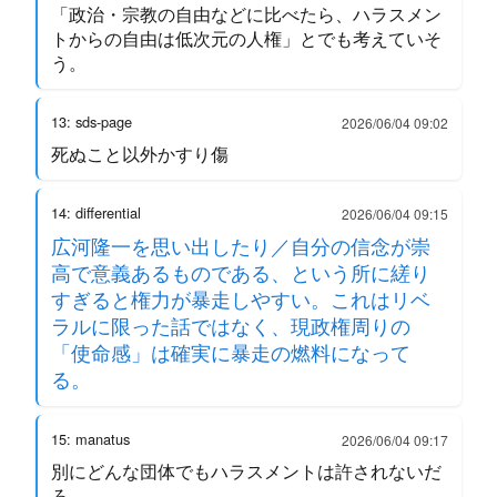
「政治・宗教の自由などに比べたら、ハラスメン
トからの自由は低次元の人権」とでも考えていそ
う。
13: sds-page
2026/06/04 09:02
死ぬこと以外かすり傷
14: differential
2026/06/04 09:15
広河隆一を思い出したり／自分の信念が崇
高で意義あるものである、という所に縒り
すぎると権力が暴走しやすい。これはリベ
ラルに限った話ではなく、現政権周りの
「使命感」は確実に暴走の燃料になって
る。
15: manatus
2026/06/04 09:17
別にどんな団体でもハラスメントは許されないだ
ろ……