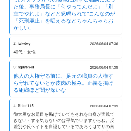
た後、事務局長に「何やってんだよ」「別
室でやれよ」などと怒鳴られて”こんなのが
「死刑廃止」を唱えるなどちゃんちゃらお
かしい。
2: iwiwtwy
2026/06/04 07:36
40代・女性
3: nguyen-oi
2026/06/04 07:38
他人の人権守る前に、足元の職員の人権す
ら守れてないとか皮肉の極み。正義を掲げ
る組織ほど闇が深いな
4: Shiori115
2026/06/04 07:39
御大層なお題目を掲げていてもそれを自身が実践で
きない・する気もないのは平気でいますからね。反
差別や反ヘイトを自認しているであろうはてサの言