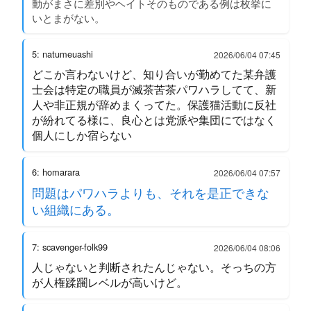
動がまさに差別やヘイトそのものである例は枚挙に
いとまがない。
5: natumeuashi
2026/06/04 07:45
どこか言わないけど、知り合いが勤めてた某弁護
士会は特定の職員が滅茶苦茶パワハラしてて、新
人や非正規が辞めまくってた。保護猫活動に反社
が紛れてる様に、良心とは党派や集団にではなく
個人にしか宿らない
6: homarara
2026/06/04 07:57
問題はパワハラよりも、それを是正できな
い組織にある。
7: scavenger-folk99
2026/06/04 08:06
人じゃないと判断されたんじゃない。そっちの方
が人権蹂躙レベルが高いけど。