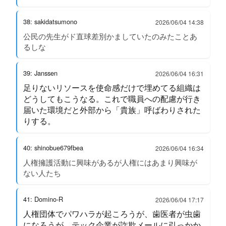
38: sakidatsumono
2026/06/04 14:38
公民の先生がド直球差別かましていたのみたことあ
るしな
39: Janssen
2026/06/04 16:31
足りないリソースを使命感だけで埋めてる組織は
どうしてもこうなる。これで職員への配慮が行き
届いた環境だと外部から「貴族」呼ばわりされた
りする。
40: shinobue679fbea
2026/06/04 16:34
人権擁護活動に興味があるが人権にはあまり興味が
ない人たち
41: Domino-R
2026/06/04 17:17
人権団体でパワハラが起ころうが、歯医者が虫歯
になろうが、テック企業が詐欺メールに引っかか