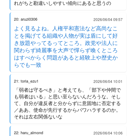
れがちと勘違いしやすい傾向にあると思うの
20: aruzi0306
2026/06/04 09:57
よく見るよね。人権平和憲法など高尚なこ
とを掲げてる組織や人物が実は盾にして好
き放題やってるってところ。政党や法人に
関わらず綺麗事を大声で憚らず喚くところ
はすべからく問題があると経験上や歴史か
らでも一致
21: toria_ezu1
2026/06/04 10:01
「弱者は守るべき」と考えても、「部下や仲間で
も弱者はいる」と思い至らないんだろうな。そし
て、自分が違反者と分からずに意固地に否定する
／ああ、使命が先行するからパワハラするのか。
それは左右関係ないな
22: haru_almond
2026/06/04 10:06